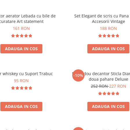
or aerator Lebada cu bile de
Set Elegant de scris cu Pana 
curatare Art statement
Accesorii Vintage
161 RON
188 RON
ADAUGA IN COS
ADAUGA IN COS
r whiskey cu Suport Trabuc
Set cadou decantor Sticla Di
-10%
doua pahare Deluxe
95 RON
252 RON
227 RON
ADAUGA IN COS
ADAUGA IN COS