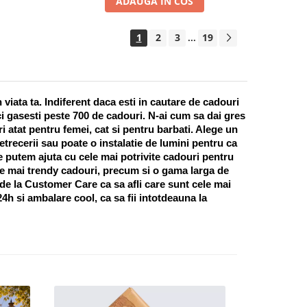
ADAUGA IN COS
1
2
3
19
...
ata ta. Indiferent daca esti in cautare de cadouri 
i gasesti peste 700 de cadouri. N-ai cum sa dai gres 
 atat pentru femei, cat si pentru barbati. Alege un 
recerii sau poate o instalatie de lumini pentru ca 
te putem ajuta cu cele mai potrivite cadouri pentru 
e mai trendy cadouri, precum si o gama larga de 
 de la Customer Care ca sa afli care sunt cele mai 
h si ambalare cool, ca sa fii intotdeauna la 