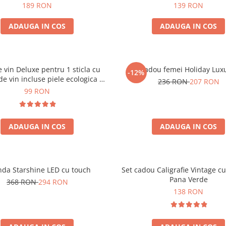
189 RON
139 RON
ADAUGA IN COS
ADAUGA IN COS
e vin Deluxe pentru 1 sticla cu
Set cadou femei Holiday Lux
-12%
de vin incluse piele ecologica de
236 RON
207 RON
crocodil
99 RON
ADAUGA IN COS
ADAUGA IN COS
nda Starshine LED cu touch
Set cadou Caligrafie Vintage cu
Pana Verde
368 RON
294 RON
138 RON