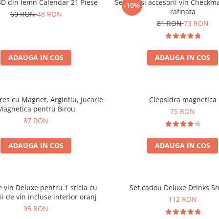
3D din lemn Calendar 21 Piese
Set sah si accesorii vin Checkm
-10%
rafinata
60 RON
48 RON
81 RON
73 RON
ADAUGA IN COS
ADAUGA IN COS
tres cu Magnet, Argintiu, Jucarie
Clepsidra magnetica
Magnetica pentru Birou
75 RON
87 RON
ADAUGA IN COS
ADAUGA IN COS
e vin Deluxe pentru 1 sticla cu
Set cadou Deluxe Drinks S
ii de vin incluse interior oranj
112 RON
95 RON