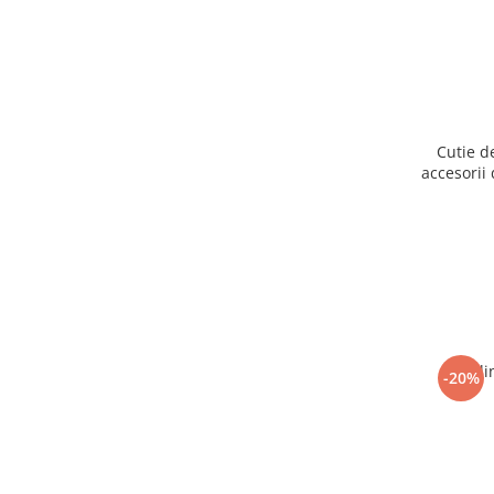
Cutie d
accesorii 
Ogli
-20%