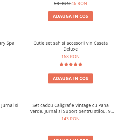
58 RON
46 RON
ADAUGA IN COS
ury Spa
Cutie set sah si accesorii vin Caseta
Deluxe
168 RON
ADAUGA IN COS
 Jurnal si
Set cadou Caligrafie Vintage cu Pana
verde, Jurnal si Suport pentru stilou, 9
piese
143 RON