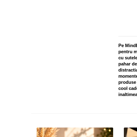
Pe MindB
pentru m
cu sutele
pahar de
distracti
momentel
produse o
cool cado
inaltimea