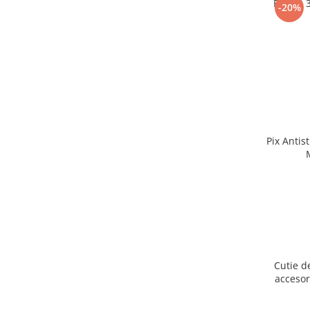
Puzzle 
-20%
Pix Antis
Cutie d
accesor