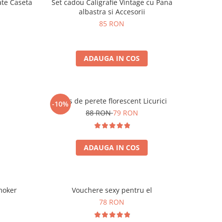
ate Caseta
Set cadou Caligrafie Vintage cu Pana
albastra si Accesorii
85 RON
ADAUGA IN COS
Ceas de perete florescent Licurici
-10%
88 RON
79 RON
ADAUGA IN COS
moker
Vouchere sexy pentru el
78 RON