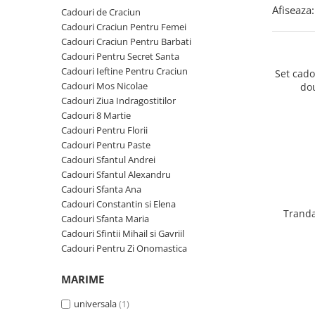
Cadouri Zodia Pesti
Cadouri Sfantul Andrei
Cadouri Fete
Afiseaza:
Cadouri de Craciun
Cani si Termosuri
Cadouri Sfantul Alexandru
Pentru Copilul din tine
Cadouri Craciun Pentru Femei
Jocuri si Puzzle
Cadouri Craciun Pentru Barbati
Cadouri Sfanta Ana
Cadouri Haioase
Cadouri Pentru Secret Santa
Produse pentru Calatorie
Cadouri Constantin si Elena
Cadouri de Casa Noua
Cadouri Ieftine Pentru Craciun
Set cad
Seturi de caligrafie
Cadouri Mos Nicolae
do
Cadouri Sfanta Maria
Cadouri Majorat
Cadouri Ziua Indragostitilor
Cadouri Sfintii Mihail si Gavriil
Cadouri pentru Nasi
Cadouri 8 Martie
Cadouri Pentru Florii
Cadouri pentru Bunici
Cadouri Pentru Paste
Cadouri pentru Prieteni
Cadouri Sfantul Andrei
Cadouri Sfantul Alexandru
Cadouri pentru Sefi
Cadouri Sfanta Ana
Cel ce are tot
Cadouri Constantin si Elena
Tranda
Cadouri Sfanta Maria
Cadouri Nunta si Cununie civila
Cadouri Sfintii Mihail si Gavriil
Cadouri Pentru Zi Onomastica
MARIME
universala
(1)