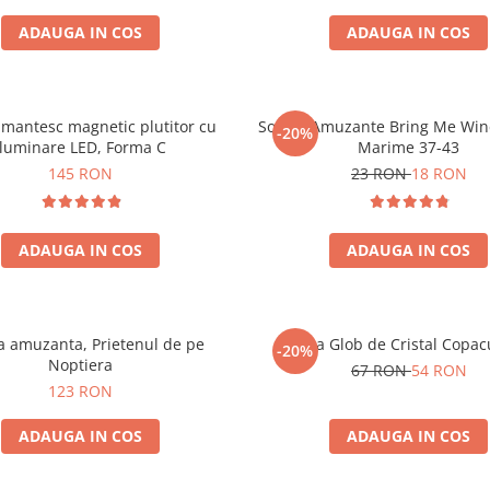
ADAUGA IN COS
ADAUGA IN COS
mantesc magnetic plutitor cu
Sosete Amuzante Bring Me Wine
-20%
iluminare LED, Forma C
Marime 37-43
145 RON
23 RON
18 RON
ADAUGA IN COS
ADAUGA IN COS
 amuzanta, Prietenul de pe
Lampa Glob de Cristal Copacu
-20%
Noptiera
67 RON
54 RON
123 RON
ADAUGA IN COS
ADAUGA IN COS