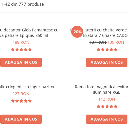
1-
42
din
777
produse
ou decantor Glob Pamantesc cu
Cutie bijuterii cu cheita Verd
-20%
ua pahare Epique, 850 ml
Bratara 7 Chakre CAD
188 RON
137 RON
109 RON
ADAUGA IN COS
ADAUGA IN COS
fir criogenic cu Inger pazitor
Rama foto magnetica levita
iluminare RGB
127 RON
142 RON
ADAUGA IN COS
ADAUGA IN COS