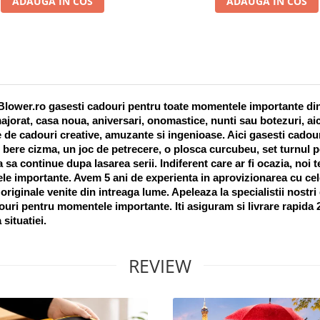
ADAUGA IN COS
ADAUGA IN COS
lower.ro gasesti cadouri pentru toate momentele importante din vi
ajorat, casa noua, aniversari, onomastice, nunti sau botezuri, aic
 de cadouri creative, amuzante si ingenioase. Aici gasesti cadouri
 bere cizma, un joc de petrecere, o plosca curcubeu, set turnul pet
a sa continue dupa lasarea serii. Indiferent care ar fi ocazia, noi 
e importante. Avem 5 ani de experienta in aprovizionarea cu cel
riginale venite din intreaga lume. Apeleaza la specialistii nostri
uri pentru momentele importante. Iti asiguram si livrare rapida 24
 situatiei. 
REVIEW