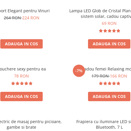
ort Elegant pentru Vinuri
Lampa LED Glob de Cristal Plan
sistem solar, cadou capti
264 RON
224 RON
69 RON
ADAUGA IN COS
ADAUGA IN COS
ouchere sexy pentru ea
Set cadou femei Relaxing m
-7%
78 RON
179 RON
166 RON
ADAUGA IN COS
ADAUGA IN COS
ectric de masaj pentru picioare,
Frapiera cu iluminare LED s
gambe si brate
Bluetooth, 7 L