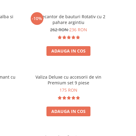
alba si
Set Decantor de bauturi Rotativ cu 2
-10%
pahare argintiu
262 RON
236 RON
ADAUGA IN COS
amant cu
Valiza Deluxe cu accesorii de vin
Premium set 9 piese
175 RON
ADAUGA IN COS