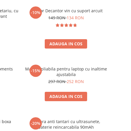
etariu, cu
Aerator Decantor vin cu suport arcuit
-10%
vant
149 RON
134 RON
ADAUGA IN COS
oments
Masuta pliabila pentru laptop cu inaltime
-15%
ajustabila
297 RON
252 RON
ADAUGA IN COS
i boxa
Bratara anti tantari cu ultrasunete,
-20%
baterie reincarcabila 90mAh