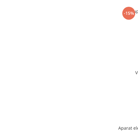
Sup
-15%
V
Aparat el