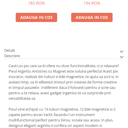
183 RON
194 RON
ADAUGA IN COS
ADAUGA IN COS
Detalii
Descriere
Cauti un pix care sa iti ofere nu doar functionalitate, ci si relaxare?
Pixul Argintiu Antistres cu Magnet este solutia perfecta! Acest pix
inovator, realizat din tuburi si bile magnetice, te ajuta sa scrii si, in
acelasi timp, sa iti eliberezi stresul prin crearea de forme creative
in timpul pauzelor. Indiferent daca il folosesti pentru a scrie sau
pentru a te relaxa, acest gadget ingenios te va surprinde prin
versatilitatea sa.
Pixul vine echipat cu 13 tuburi magnetice, 12 bile magnetice si 2
capete pentru ecran tactil, facandu-l un instrument
multifunctional perfect pentru birou, scoala sau acasa. In plus,
designul elegant argintiu ii confera un aspect modern si