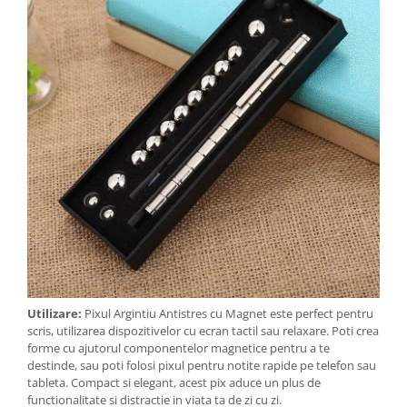
Utilizare:
Pixul Argintiu Antistres cu Magnet este perfect pentru
scris, utilizarea dispozitivelor cu ecran tactil sau relaxare. Poti crea
forme cu ajutorul componentelor magnetice pentru a te
destinde, sau poti folosi pixul pentru notite rapide pe telefon sau
tableta. Compact si elegant, acest pix aduce un plus de
functionalitate si distractie in viata ta de zi cu zi.