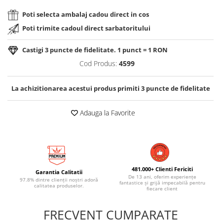
Poti selecta ambalaj cadou direct in cos
Poti trimite cadoul direct sarbatoritului
Castigi
3
puncte de fidelitate. 1 punct = 1 RON
Cod Produs:
4599
La achizitionarea acestui produs primiti
3
puncte de fidelitate
Adauga la Favorite
481.000+ Clienti Fericiti
Garantia Calitatii
De 13 ani, oferim experiențe
97.8% dintre clienții noștri adoră
fantastice și grijă impecabilă pentru
calitatea produselor.
fiecare client
FRECVENT CUMPARATE