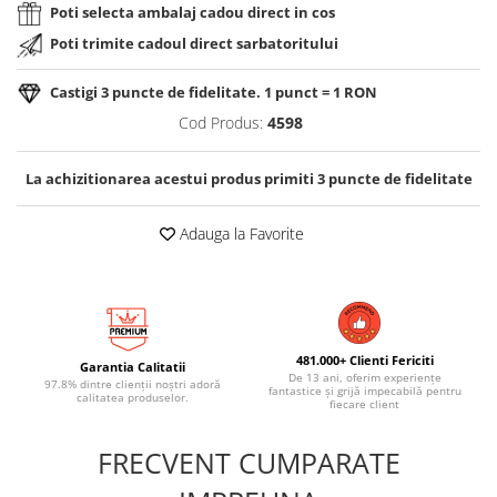
Poti selecta ambalaj cadou direct in cos
Poti trimite cadoul direct sarbatoritului
Castigi
3
puncte de fidelitate. 1 punct = 1 RON
Cod Produs:
4598
La achizitionarea acestui produs primiti
3
puncte de fidelitate
Adauga la Favorite
481.000+ Clienti Fericiti
Garantia Calitatii
De 13 ani, oferim experiențe
97.8% dintre clienții noștri adoră
fantastice și grijă impecabilă pentru
calitatea produselor.
fiecare client
FRECVENT CUMPARATE