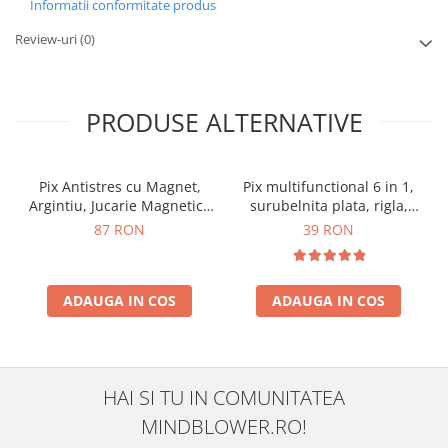
Informatii conformitate produs
Review-uri
(0)
PRODUSE ALTERNATIVE
Pix Antistres cu Magnet,
Pix multifunctional 6 in 1,
Argintiu, Jucarie Magnetica
surubelnita plata, rigla,
pentru Birou
capat touchscreen, nivela
87 RON
39 RON
cu bula
ADAUGA IN COS
ADAUGA IN COS
HAI SI TU IN COMUNITATEA
MINDBLOWER.RO!