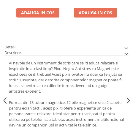
ADAUGA IN COS
ADAUGA IN COS
Detalii
Descriere
Ai nevoie de un instrument de scris care sa iti aduca relaxare si
inspiratie in acelasi timp? Pixul Negru Antistres cu Magnet este
exact ceea ce iti trebuie! Acest pix inovator nu doar ca te ajuta sa
scrii cu usurinta, dar datorita componentelor magnetice poate fi
folosit si pentru a crea diferite forme, devenind un gadget
antistres excelent.
Format din 13 tuburi magnetice, 12 bile magnetice si cu 2 capete
pentru ecran tactil, acest pix iti ofera o experienta unica de
personalizare si relaxare. Ideal atat pentru scris, cat si pentru
utilizarea pe telefon sau tableta, acest instrument multifunctional
devine un companion util in activitatile tale zilnice.