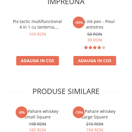
IMPREUNA
Pix tactic multifunctional
Think ink pen - Pixul
-40%
4 in 1 cu lanterna,
antistres
G
ToolPen 007
109 RON
50 RON
30 RON
ADAUGA IN COS
ADAUGA IN COS
PRODUSE SIMILARE
Set 6 Pahare whiskey
Set 6 Pahare whiskey
-8%
-10%
Small Square
Large Square
198 RON
216 RON
183 RON
194 RON