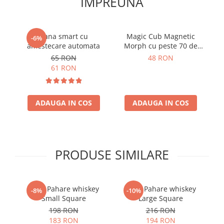
IMPREUNA
Cana smart cu
Magic Cub Magnetic
S
-6%
amestecare automata
Morph cu peste 70 de
forme
65 RON
48 RON
61 RON
ADAUGA IN COS
ADAUGA IN COS
PRODUSE SIMILARE
Set 6 Pahare whiskey
Set 6 Pahare whiskey
-8%
-10%
Small Square
Large Square
198 RON
216 RON
183 RON
194 RON