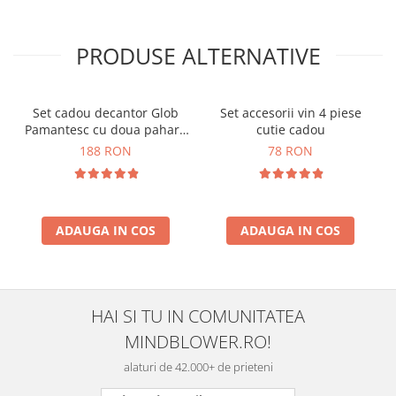
PRODUSE ALTERNATIVE
Set cadou decantor Glob
Set accesorii vin 4 piese
Pamantesc cu doua pahare
cutie cadou
Epique, 850 ml
188 RON
78 RON
ADAUGA IN COS
ADAUGA IN COS
HAI SI TU IN COMUNITATEA
MINDBLOWER.RO!
alaturi de 42.000+ de prieteni