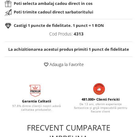
Poti selecta ambalaj cadou direct in cos
Poti trimite cadoul direct sarbatoritului
Castigi
1
puncte de fidelitate. 1 punct = 1 RON
Cod Produs:
4313
La achizitionarea acestui produs primiti
1
punct de fidelitate
Adauga la Favorite
481.000+ Clienti Fericiti
Garantia Calitatii
De 13 ani, oferim experiențe
97.8% dintre clienții noștri adoră
fantastice și grijă impecabilă pentru
calitatea produselor.
fiecare client
FRECVENT CUMPARATE