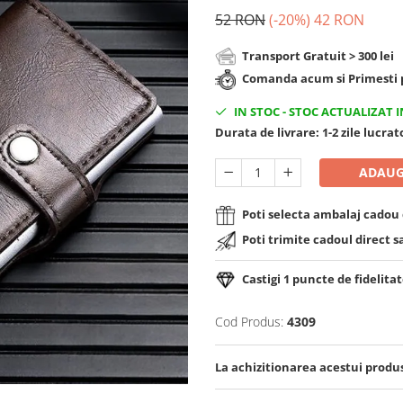
52 RON
(-20%)
42 RON
Transport Gratuit > 300 lei
Comanda acum si Primesti p
IN STOC
-
STOC ACTUALIZAT I
Durata de livrare:
1-2 zile lucra
ADAUG
Poti selecta ambalaj cadou d
Poti trimite cadoul direct s
Castigi
1
puncte de fidelitat
Cod Produs:
4309
La achizitionarea acestui produ