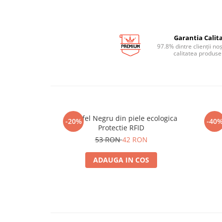
Garantia Calita
97.8% dintre clienții no
calitatea produse
Portofel Negru din piele ecologica
Pix
-20%
-40
Protectie RFID
53 RON
42 RON
ADAUGA IN COS