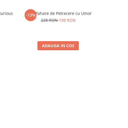
xurious
Set 6 Pahare de Petrecere cu Umor
Set 4 Paha
-13%
-7%
228 RON
198 RON
15
ADAUGA IN COS
A