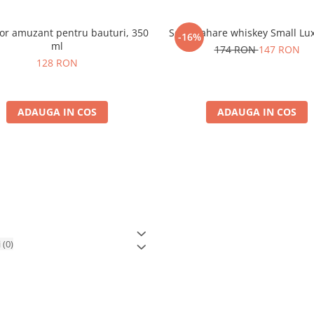
or amuzant pentru bauturi, 350
Set 6 Pahare whiskey Small Lu
-16%
ml
174 RON
147 RON
128 RON
ADAUGA IN COS
ADAUGA IN COS
i
(0)