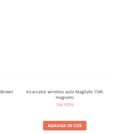
t Brown
Incarcator wireless auto MagSafe 15W,
Su
magnetic
166 RON
ADAUGA IN COS