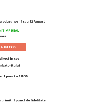
rodusul pe 11 sau 12 August
N TIMP REAL
toare
A IN COS
irect in cos
arbatoritului
e. 1 punct = 1 RON
s primiti
1
punct de fidelitate