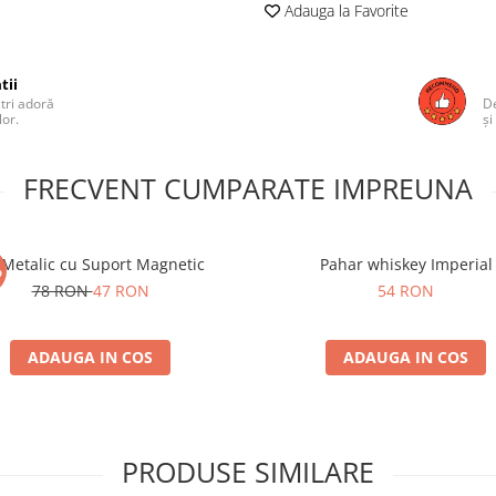
Adauga la Favorite
tii
ștri adoră
De
lor.
și
FRECVENT CUMPARATE IMPREUNA
 Metalic cu Suport Magnetic
Pahar whiskey Imperial
%
78 RON
47 RON
54 RON
ADAUGA IN COS
ADAUGA IN COS
PRODUSE SIMILARE