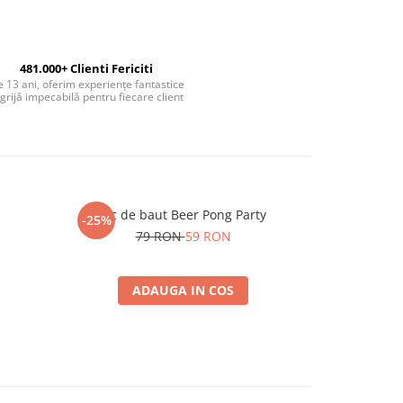
481.000+ Clienti Fericiti
 13 ani, oferim experiențe fantastice
 grijă impecabilă pentru fiecare client
Joc de baut Beer Pong Party
Set cadou Ca
-25%
rosie si Cern
79 RON
59 RON
ADAUGA IN COS
A