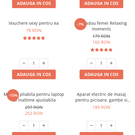
ADAUGA IN COS
ADAUGA IN COS
Vouchere sexy pentru ea
Set cadou femei Relaxing
-7%
moments
78 RON
179 RON
166 RON
ADAUGA IN COS
ADAUGA IN COS
Masuta pliabila pentru laptop
Aparat electric de masaj
-15%
cu inaltime ajustabila
pentru picioare, gambe si
brate
297 RON
189 RON
252 RON