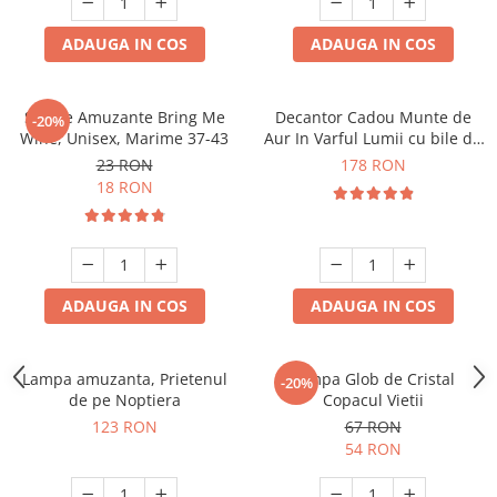
ADAUGA IN COS
ADAUGA IN COS
Sosete Amuzante Bring Me
Decantor Cadou Munte de
-20%
Wine, Unisex, Marime 37-43
Aur In Varful Lumii cu bile de
curatare
23 RON
178 RON
18 RON
ADAUGA IN COS
ADAUGA IN COS
Lampa amuzanta, Prietenul
Lampa Glob de Cristal
-20%
de pe Noptiera
Copacul Vietii
123 RON
67 RON
54 RON