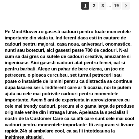
1
2
3
19
...
Pe MindBlower.ro gasesti cadouri pentru toate momentele 
importante din viata ta. Indiferent daca esti in cautare de 
cadouri pentru majorat, casa noua, aniversari, onomastice, 
nunti sau botezuri, aici gasesti peste 700 de cadouri. N-ai 
cum sa dai gres cu sutele de cadouri creative, amuzante si 
ingenioase. Aici gasesti cadouri atat pentru femei, cat si 
pentru barbati. Alege un pahar de bere cizma, un joc de 
petrecere, o plosca curcubeu, set turnul petrecerii sau 
poate o instalatie de lumini pentru ca distractia sa continue 
dupa lasarea serii. Indiferent care ar fi ocazia, noi te putem 
ajuta cu cele mai potrivite cadouri pentru momentele 
importante. Avem 5 ani de experienta in aprovizionarea cu 
cele mai trendy cadouri, precum si o gama larga de produse 
originale venite din intreaga lume. Apeleaza la specialistii 
nostri de la Customer Care ca sa afli care sunt cele mai cool 
cadouri pentru momentele importante. Iti asiguram si livrare 
rapida 24h si ambalare cool, ca sa fii intotdeauna la 
inaltimea situatiei. 