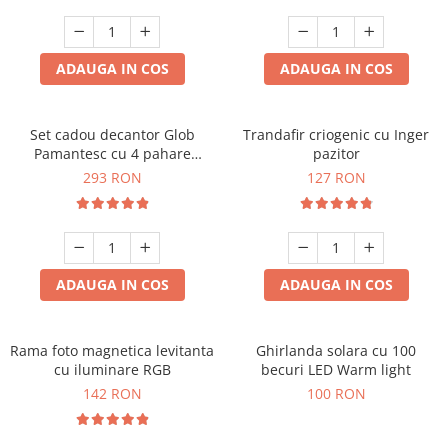
Cadouri Zodia Pesti
Cadouri Sfantul Andrei
Cadouri Fete
Cani si Termosuri
Cadouri Sfantul Alexandru
Pentru Copilul din tine
Jocuri si Puzzle
Cadouri Sfanta Ana
ADAUGA IN COS
ADAUGA IN COS
Cadouri Haioase
Produse pentru Calatorie
Cadouri Constantin si Elena
Cadouri de Casa Noua
Seturi de caligrafie
Cadouri Sfanta Maria
Cadouri Majorat
Set cadou decantor Glob
Trandafir criogenic cu Inger
Pamantesc cu 4 pahare
pazitor
Cadouri Sfintii Mihail si Gavriil
Cadouri pentru Nasi
Deluxe
293 RON
127 RON
Cadouri pentru Bunici
Cadouri pentru Prieteni
Cadouri pentru Sefi
ADAUGA IN COS
ADAUGA IN COS
Cel ce are tot
Cadouri Nunta si Cununie civila
Rama foto magnetica levitanta
Ghirlanda solara cu 100
cu iluminare RGB
becuri LED Warm light
142 RON
100 RON