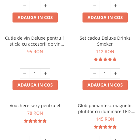
ADAUGA IN COS
ADAUGA IN COS
Cutie de vin Deluxe pentru 1
Set cadou Deluxe Drinks
sticla cu accesorii de vin
Smoker
incluse interior oranj
95 RON
112 RON
ADAUGA IN COS
ADAUGA IN COS
Vouchere sexy pentru el
Glob pamantesc magnetic
plutitor cu iluminare LED,
78 RON
Forma C
145 RON