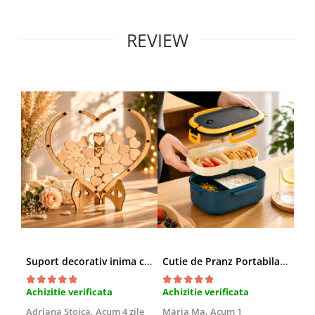
REVIEW
Suport decorativ inima cu mesaje, Cadou cu suflet
Cutie de Pranz Portabila cu Compartimente
Achizitie verificata
Achizitie verificata
Ach
Adriana Stoica,
Acum 4 zile
Maria Ma,
Acum 1
Sof