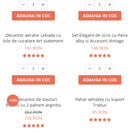
ADAUGA IN COS
ADAUGA IN COS
Decantor aerator Lebada cu
Set Elegant de scris cu Pana
bile de curatare Art statement
alba si Accesorii Vintage
161 RON
188 RON
ADAUGA IN COS
ADAUGA IN COS
Set Decantor de bauturi
Pahar whiskey cu Suport
-10%
Rotativ cu 2 pahare argintiu
Trabuc
262 RON
95 RON
236 RON