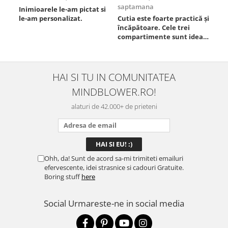
saptamana
Inimioarele le-am pictat si
Umb
le-am personalizat.
Cutia este foarte practică și
poz
încăpătoare. Cele trei
ori
compartimente sunt ideale
chi
pentru a separa
Mat
alimentele, iar închiderea
se 
este sigură, fără scurgeri. O
dim
folosesc aproape zilnic la
pot
HAI SI TU IN COMUNITATEA
serviciu și sunt foarte
mul
MINDBLOWER.RO!
mulțumită.
rec
ceva
alaturi de 42.000+ de prieteni
Ohh, da! Sunt de acord sa-mi trimiteti emailuri
efervescente, idei strasnice si cadouri Gratuite.
Boring stuff
here
Social
Urmareste-ne in social media