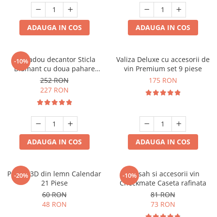
ADAUGA IN COS
ADAUGA IN COS
Set cadou decantor Sticla
Valiza Deluxe cu accesorii de
-10%
Diamant cu doua pahare
vin Premium set 9 piese
Deluxe
252 RON
175 RON
227 RON
ADAUGA IN COS
ADAUGA IN COS
Puzzle 3D din lemn Calendar
Set sah si accesorii vin
-20%
-10%
21 Piese
Checkmate Caseta rafinata
60 RON
81 RON
48 RON
73 RON