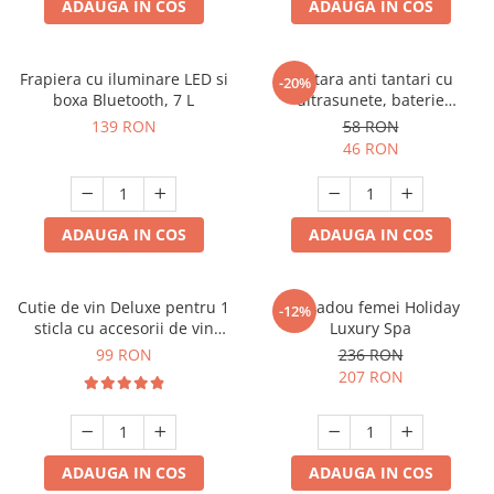
ADAUGA IN COS
ADAUGA IN COS
Frapiera cu iluminare LED si
Bratara anti tantari cu
-20%
boxa Bluetooth, 7 L
ultrasunete, baterie
reincarcabila 90mAh
139 RON
58 RON
46 RON
ADAUGA IN COS
ADAUGA IN COS
Cutie de vin Deluxe pentru 1
Set cadou femei Holiday
-12%
sticla cu accesorii de vin
Luxury Spa
incluse piele ecologica de
99 RON
236 RON
crocodil
207 RON
ADAUGA IN COS
ADAUGA IN COS