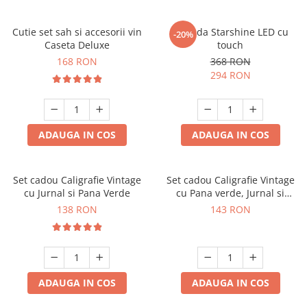
Cutie set sah si accesorii vin
Oglinda Starshine LED cu
-20%
Caseta Deluxe
touch
168 RON
368 RON
294 RON
ADAUGA IN COS
ADAUGA IN COS
Set cadou Caligrafie Vintage
Set cadou Caligrafie Vintage
cu Jurnal si Pana Verde
cu Pana verde, Jurnal si
Suport pentru stilou, 9 piese
138 RON
143 RON
ADAUGA IN COS
ADAUGA IN COS