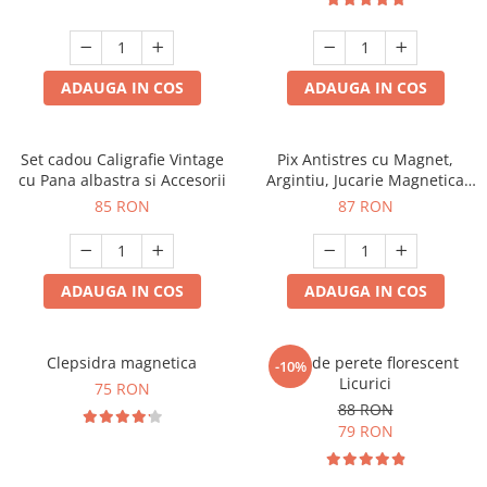
ADAUGA IN COS
ADAUGA IN COS
Set cadou Caligrafie Vintage
Pix Antistres cu Magnet,
cu Pana albastra si Accesorii
Argintiu, Jucarie Magnetica
pentru Birou
85 RON
87 RON
ADAUGA IN COS
ADAUGA IN COS
Clepsidra magnetica
Ceas de perete florescent
-10%
Licurici
75 RON
88 RON
79 RON