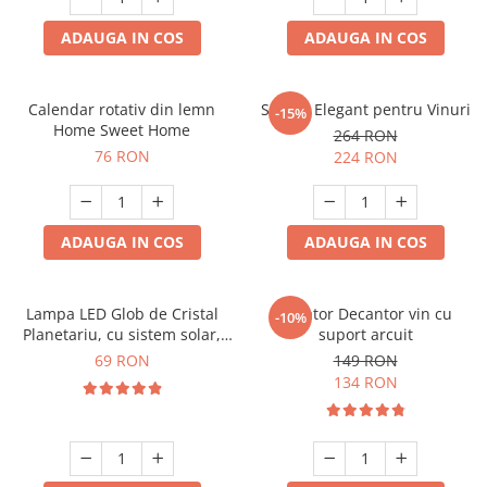
ADAUGA IN COS
ADAUGA IN COS
Calendar rotativ din lemn
Suport Elegant pentru Vinuri
-15%
Home Sweet Home
264 RON
76 RON
224 RON
ADAUGA IN COS
ADAUGA IN COS
Lampa LED Glob de Cristal
Aerator Decantor vin cu
-10%
Planetariu, cu sistem solar,
suport arcuit
cadou captivant
69 RON
149 RON
134 RON