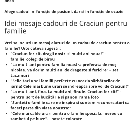
deco
Alege cadoul in funcție de pasiuni, dar si in funcție de ocazie
Idei mesaje cadouri de Craciun pentru
familie
Vrei sa incluzi un mesaj alaturi de un cadou de craciun pentru o
familie? Uite cateva sugestii:
"Craciun fericit, dragii nostri si multi ani noua!" -
familie colegi de birou
"La multi ani pentru familia noastra preferata de moș
nicolae. Va dorim multi ani de dragoste si fericire" - set
tacamuri
"Felicitari unei familii perfecte cu ocazia sărbătorilor de
iarnă! Cele mai bune urari se indreapta spre voi de Craciun!"
"La multi ani, fina. La multi ani, finule. Craciun fericit!" -
pentru șorț de bucătărie si panou rama foto
"Sunteti o familie care ne inspira si suntem recunoscatori ca
faceti parte din viata noastra!"
"Cele mai calde urari pentru o familie speciala, mereu cu
zambetul pe buze". - sosete colorate