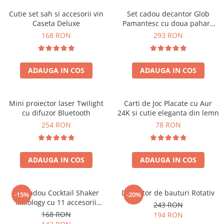
Cutie set sah si accesorii vin
Set cadou decantor Glob
Caseta Deluxe
Pamantesc cu doua pahare
Deluxe
168 RON
293 RON
ADAUGA IN COS
ADAUGA IN COS
Mini proiector laser Twilight
Carti de Joc Placate cu Aur
cu difuzor Bluetooth
24K si cutie eleganta din lemn
254 RON
78 RON
ADAUGA IN COS
ADAUGA IN COS
Set cadou Cocktail Shaker
Decantor de bauturi Rotativ
-15%
-20%
Mixology cu 11 accesorii
243 RON
750ml Argintiu
168 RON
194 RON