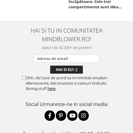
încăpătoare. Cele trei
ori
compartimente sunt ideale
chi
pentru a separa
Mat
alimentele, iar închiderea
se 
este sigură, fără scurgeri. O
dim
folosesc aproape zilnic la
pot
HAI SI TU IN COMUNITATEA
serviciu și sunt foarte
mul
MINDBLOWER.RO!
mulțumită.
rec
ceva
alaturi de 42.000+ de prieteni
Ohh, da! Sunt de acord sa-mi trimiteti emailuri
efervescente, idei strasnice si cadouri Gratuite.
Boring stuff
here
Social
Urmareste-ne in social media