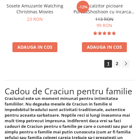
Sosete Amuzante Watching
Incalzitor picioare
-12%
Christmas Movies
PufosuShoshoon cu incarcare
USB
23 RON
113 RON
99 RON
ADAUGA IN COS
ADAUGA IN COS
1
2
Cadou de Craciun pentru familie
Craciunul este un moment minunat pentru intimitatea
familiilor. Nu degeaba mesele de Craciun in familie si
impodobitul bradului sunt activitati traditionale, autentice
pentru aceasta sarbatoare. Noptile reci si lungi inseamna mai
mult timp petrecut impreuna. Indiferent daca vrei sa faci
cadouri de Craciun pentru o familie pe care o cunosti sau pur si
simplu pentru o familie mai putin cunoscuta (cum ar fi familia
sefului sau familia colegei careia trebuie sa-i pregatesti un