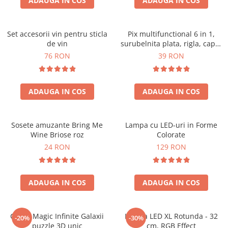
ADAUGA IN COS
ADAUGA IN COS
Set accesorii vin pentru sticla
Pix multifunctional 6 in 1,
de vin
surubelnita plata, rigla, capat
touchscreen, nivela cu bula
76 RON
39 RON
ADAUGA IN COS
ADAUGA IN COS
Sosete amuzante Bring Me
Lampa cu LED-uri in Forme
Wine Briose roz
Colorate
24 RON
129 RON
ADAUGA IN COS
ADAUGA IN COS
Cubul Magic Infinite Galaxii
Lampa LED XL Rotunda - 32
-20%
-30%
puzzle 3D unic
cm, RGB Effect