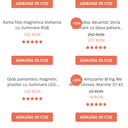
Cadouri Sfantul Andrei
ADAUGA IN COS
ADAUGA IN COS
Cadouri Fete
Cani si Termosuri
Cadouri Sfantul Alexandru
Pentru Copilul din tine
Jocuri si Puzzle
Cadouri Sfanta Ana
Cadouri Haioase
Rama foto magnetica levitanta
Set cadou decantor Sticla
-10%
Produse pentru Calatorie
Cadouri Constantin si Elena
cu iluminare RGB
Diamant cu doua pahare
Cadouri de Casa Noua
Seturi de caligrafie
Deluxe
142 RON
252 RON
Cadouri Sfanta Maria
Cadouri Majorat
227 RON
Cadouri Sfintii Mihail si Gavriil
Cadouri pentru Nasi
Cadouri pentru Bunici
ADAUGA IN COS
ADAUGA IN COS
Cadouri pentru Prieteni
Cadouri pentru Sefi
Glob pamantesc magnetic
Sosete Amuzante Bring Me
-20%
Cel ce are tot
plutitor cu iluminare LED,
Wine, Unisex, Marime 37-43
Forma C
Cadouri Nunta si Cununie civila
145 RON
23 RON
18 RON
ADAUGA IN COS
ADAUGA IN COS