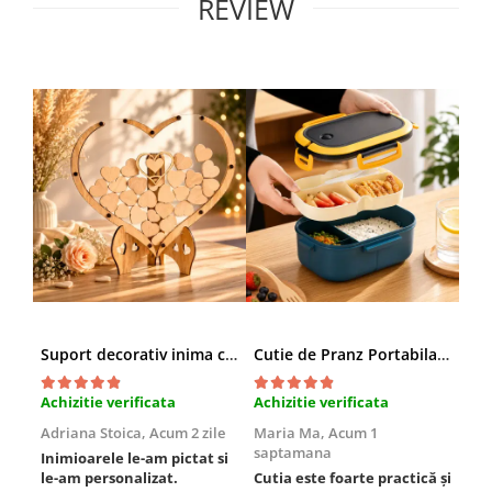
REVIEW
Suport decorativ inima cu mesaje, Cadou cu suflet
Cutie de Pranz Portabila cu Compartimente
Achizitie verificata
Achizitie verificata
Ach
Adriana Stoica,
Acum 2 zile
Maria Ma,
Acum 1
Sof
saptamana
Inimioarele le-am pictat si
Umb
le-am personalizat.
Cutia este foarte practică și
poz