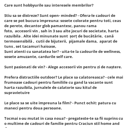
Care sunt hobbyurile sau interesele membrilor?
Stiu sa se distreze? Sunt open- minded? - Ofera-le cadouri de
care se pot bucura impreuna: sosete colorate pentru toti, ceas
de perete, decantor glob pamantesc, panou rama
foto, accesorii vin , sah in 3 sau alte jocuri de societate, harta
razuibila . Alte idei minunate sunt șorț de bucătărie, cană
termosensibilă , cutii de bijuterii, pijamale dama, aparat de
tuns , set tacamuri haioase,
Sunt atenti cu sanatatea lor? - uita-te la cadourile de wellness,
sosete amuzante, cardurile self care.
Sunt pasionati de vin? - Alege accesorii vin pentru zi de naștere.
Prefera distractiile outdoor? Le place sa calatoreasca? - cele mai
frumoase cadouri pentru familiile cu gand la vacante sunt
harta razuibila, jurnalele de calatorie sau kitul de
supravietuire
Le place sa se uite impreuna la film? - Punct ochit: patura cu
maneci pentru doua persoane.
Tocmai s-au mutat in casa noua? - pregateste-te sa fii suprins cu
o multime de cadouri de familie pentru Craciun stil home and