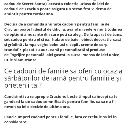
cadou de Secret Santa), aceasta colectie uriasa de idei de
cadouri de Craciun poate asigura un sezon festiv, demn de
amintit pentru totdeauna.
Decizia de a comanda anumite cadouri pentru familie de
Craciun poate fi destul de dificila, avand in vedere multitudinea
de optiuni amuzante din care poti sa alegi. De la aparat de tuns,
set cadou pentru el si ea, halate de baie , obiect decorativ casă
și grădină , lampa veghe bebelusi si copii , creme de corp,
trandafir placat cu aur , cană personalizată si produse
de îngrijire personală, aici gasesti o sursa imensa de idei unice,
utile si amuzante.
Ce cadouri de familie sa oferi cu ocazia
sărbătorilor de iarnă pentru familiile și
prietenii tai?
Cand simti ca se apropie Craciunul, este timpul sa incepi sa te
gandesti la un cadou semnificativ pentru familie, ca sa nu fii
nevoit sa iei o decizie de ultima ora.
Cand cumperi cadouri pentru familie, iata ce trebuie sa iei in
considerare: