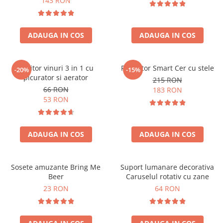
143 RON
ADAUGA IN COS
ADAUGA IN COS
Racitor vinuri 3 in 1 cu
Proiector Smart Cer cu stele
-20%
-15%
picurator si aerator
215 RON
66 RON
183 RON
53 RON
ADAUGA IN COS
ADAUGA IN COS
Sosete amuzante Bring Me
Suport lumanare decorativa
Beer
Caruselul rotativ cu zane
23 RON
64 RON