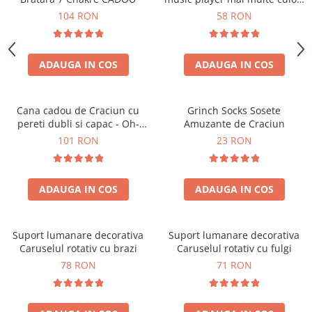
touch control handsfree
104 RON
58 RON
ADAUGA IN COS
ADAUGA IN COS
Cana cadou de Craciun cu
Grinch Socks Sosete
pereti dubli si capac - Oh-
Amuzante de Craciun
Brad-frumos
101 RON
23 RON
ADAUGA IN COS
ADAUGA IN COS
Suport lumanare decorativa
Suport lumanare decorativa
Caruselul rotativ cu brazi
Caruselul rotativ cu fulgi
78 RON
71 RON