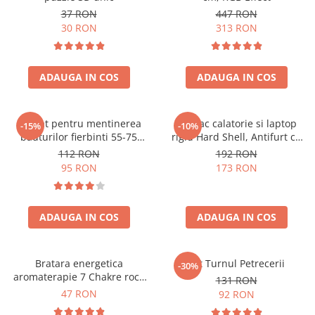
37 RON
447 RON
30 RON
313 RON
ADAUGA IN COS
ADAUGA IN COS
Aparat pentru mentinerea
Rucsac calatorie si laptop
-15%
-10%
bauturilor fierbinti 55-75
rigid Hard Shell, Antifurt cu
grade
port USB, Waterproof,
112 RON
192 RON
44x30x17 cm,
95 RON
173 RON
Compartimentare inteligenta,
Unisex, Negru
ADAUGA IN COS
ADAUGA IN COS
Bratara energetica
Set Turnul Petrecerii
-30%
aromaterapie 7 Chakre roca
131 RON
vulcanica
47 RON
92 RON