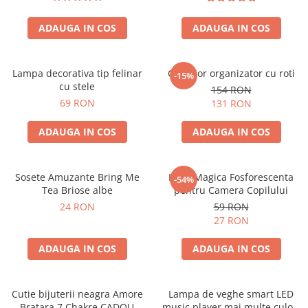
ADAUGA IN COS
ADAUGA IN COS
Lampa decorativa tip felinar
Carucior organizator cu roti
-15%
cu stele
154 RON
69 RON
131 RON
ADAUGA IN COS
ADAUGA IN COS
Sosete Amuzante Bring Me
Luna Magica Fosforescenta
-54%
Tea Briose albe
pentru Camera Copilului
24 RON
59 RON
27 RON
ADAUGA IN COS
ADAUGA IN COS
Cutie bijuterii neagra Amore
Lampa de veghe smart LED
Bratara 7 Chakre CADOU
music player mai multe culori