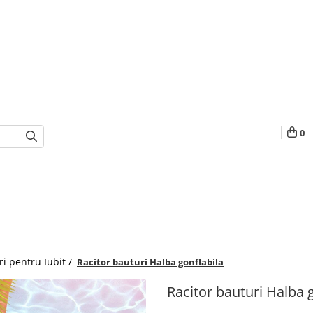
0
i pentru Iubit /
Racitor bauturi Halba gonflabila
Racitor bauturi Halba 