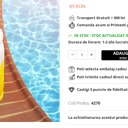
89 RON
Transport Gratuit > 300 lei
Comanda acum si Primesti p
IN STOC
-
STOC ACTUALIZAT I
Durata de livrare:
1-2 zile lucra
ADAUG
STOC
Poti selecta ambalaj cadou d
Poti trimite cadoul direct s
Castigi
3
puncte de fidelitat
Cod Produs:
4270
La achizitionarea acestui produ