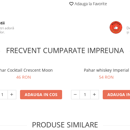
Adauga la Favorite
tii
ștri adoră
De
lor.
și
FRECVENT CUMPARATE IMPREUNA
har Cocktail Crescent Moon
Pahar whiskey Imperial
46 RON
54 RON
ADAUGA IN COS
ADAUGA IN
PRODUSE SIMILARE