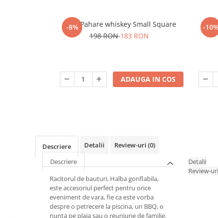
Set 6 Pahare whiskey Small Square
Set 6
-8%
-10
198 RON
183 RON
ADAUGA IN COS
Detalii
Review-uri
(0)
Descriere
Descriere
Detalii
Review-ur
Racitorul de bauturi, Halba gonflabila,
este accesoriul perfect pentru orice
eveniment de vara, fie ca este vorba
despre o petrecere la piscina, un BBQ, o
nunta pe plaja sau o reuniune de familie.