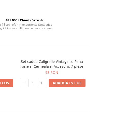
481.000+ Clienti Fericiti
 13 ani, oferim experiențe fantastice
 grijă impecabilă pentru fiecare client
Set cadou Caligrafie Vintage cu Pana
Set cadou Ca
rosie si Cerneala si Accesorii, 7 piese
bicolora au
pentr
93 RON
 COS
ADAUGA IN COS