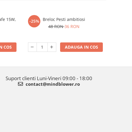
afe 15W,
Breloc Pesti ambitiosi
Joc 
-25%
-15%
48 RON
36 RON
N COS
ADAUGA IN COS
Suport clienti
Luni-Vineri 09:00 - 18:00
contact@mindblower.ro