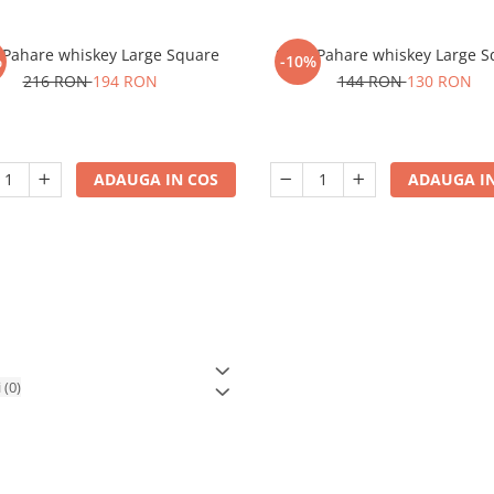
 Pahare whiskey Large Square
Set 4 Pahare whiskey Large 
%
-10%
216 RON
194 RON
144 RON
130 RON
ADAUGA IN COS
ADAUGA IN
i
(0)