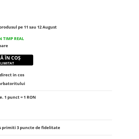
rodusul pe 11 sau 12 August
N TIMP REAL
toare
Ă ÎN COȘ
 LIMITAT
irect in cos
arbatoritului
e. 1 punct = 1 RON
s primiti
3
puncte de fidelitate