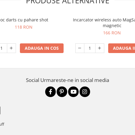
PRODUSE ALTERNATIVE
Joc darts cu pahare shot
Incarcator wireless auto MagS
magnetic
118 RON
166 RON
ADAUGA IN COS
ADAUGA I
Social
Urmareste-ne in social media
uff