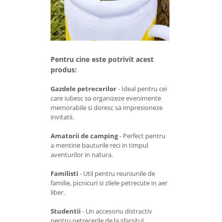
Pentru cine este potrivit acest
produs:
Gazdele petrecerilor
- Ideal pentru cei
care iubesc sa organizeze evenimente
memorabile si doresc sa impresioneze
invitatii.
Amatorii de camping
- Perfect pentru
a mentine bauturile reci in timpul
aventurilor in natura.
Familisti
- Util pentru reuniunile de
familie, picnicuri si zilele petrecute in aer
liber.
Studentii
- Un accesoriu distractiv
pentru petrecerile de la sfarsitul