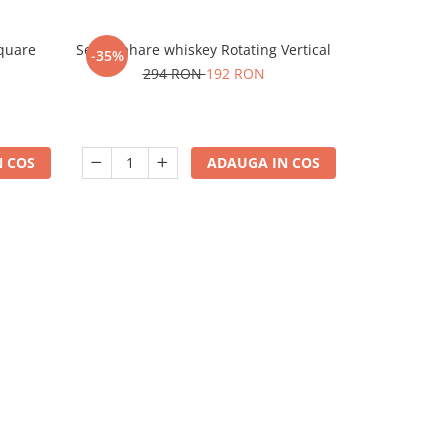
Square
Set 6 Pahare whiskey Rotating Vertical
Masa Pliab
-35%
-53%
pentr
294 RON
192 RON
9
 COS
ADAUGA IN COS