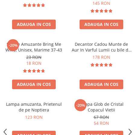
Forma C
145 RON
ADAUGA IN COS
ADAUGA IN COS
Sosete Amuzante Bring Me
Decantor Cadou Munte de
-20%
Wine, Unisex, Marime 37-43
Aur In Varful Lumii cu bile de
curatare
23 RON
178 RON
18 RON
ADAUGA IN COS
ADAUGA IN COS
Lampa amuzanta, Prietenul
Lampa Glob de Cristal
-20%
de pe Noptiera
Copacul Vietii
123 RON
67 RON
54 RON