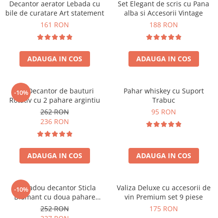
Decantor aerator Lebada cu
Set Elegant de scris cu Pana
bile de curatare Art statement
alba si Accesorii Vintage
161 RON
188 RON
ADAUGA IN COS
ADAUGA IN COS
Set Decantor de bauturi
Pahar whiskey cu Suport
-10%
Rotativ cu 2 pahare argintiu
Trabuc
262 RON
95 RON
236 RON
ADAUGA IN COS
ADAUGA IN COS
Set cadou decantor Sticla
Valiza Deluxe cu accesorii de
-10%
Diamant cu doua pahare
vin Premium set 9 piese
Deluxe
252 RON
175 RON