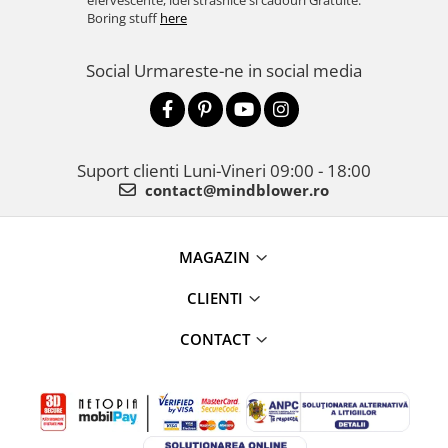
efervescente, idei strasnice si cadouri Gratuite.
Boring stuff
here
Social
Urmareste-ne in social media
Suport clienti
Luni-Vineri 09:00 - 18:00
contact@mindblower.ro
MAGAZIN
CLIENTI
CONTACT