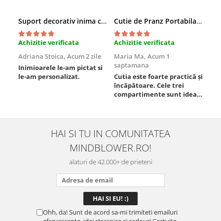
Suport decorativ inima cu mesaje, Cadou cu suflet
Cutie de Pranz Portabila cu Compartimente
Achizitie verificata
Achizitie verificata
Ach
Adriana Stoica,
Acum 2 zile
Maria Ma,
Acum 1
Sof
saptamana
Inimioarele le-am pictat si
Umb
le-am personalizat.
Cutia este foarte practică și
poz
încăpătoare. Cele trei
ori
compartimente sunt ideale
chi
pentru a separa
Mat
alimentele, iar închiderea
se 
este sigură, fără scurgeri. O
dim
folosesc aproape zilnic la
pot
HAI SI TU IN COMUNITATEA
serviciu și sunt foarte
mul
MINDBLOWER.RO!
mulțumită.
rec
ceva
alaturi de 42.000+ de prieteni
Ohh, da! Sunt de acord sa-mi trimiteti emailuri