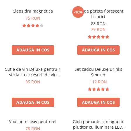
Clepsidra magnetica
Ceas de perete florescent
-10%
Licurici
75 RON
88 RON
79 RON
ADAUGA IN COS
ADAUGA IN COS
Cutie de vin Deluxe pentru 1
Set cadou Deluxe Drinks
sticla cu accesorii de vin
Smoker
incluse interior oranj
95 RON
112 RON
ADAUGA IN COS
ADAUGA IN COS
Vouchere sexy pentru el
Glob pamantesc magnetic
plutitor cu iluminare LED,
78 RON