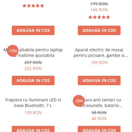
179 RON
166 RON
ADAUGA IN COS
ADAUGA IN COS
Masuta pliabila pentru laptop
Aparat electric de masaj
-15%
cu inaltime ajustabila
pentru picioare, gambe si
brate
297 RON
189 RON
252 RON
ADAUGA IN COS
ADAUGA IN COS
Frapiera cu iluminare LED si
Bratara anti tantari cu
-20%
boxa Bluetooth, 7 L
ultrasunete, baterie
reincarcabila 90mAh
139 RON
58 RON
46 RON
ADAUGA IN COS
ADAUGA IN COS