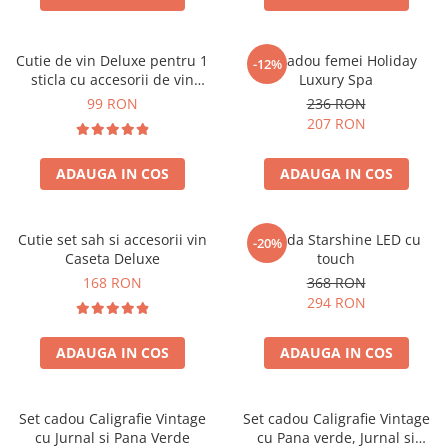
Cutie de vin Deluxe pentru 1
Set cadou femei Holiday
-12%
sticla cu accesorii de vin
Luxury Spa
incluse piele ecologica de
99 RON
236 RON
crocodil
207 RON
ADAUGA IN COS
ADAUGA IN COS
Cutie set sah si accesorii vin
Oglinda Starshine LED cu
-20%
Caseta Deluxe
touch
168 RON
368 RON
294 RON
ADAUGA IN COS
ADAUGA IN COS
Set cadou Caligrafie Vintage
Set cadou Caligrafie Vintage
cu Jurnal si Pana Verde
cu Pana verde, Jurnal si