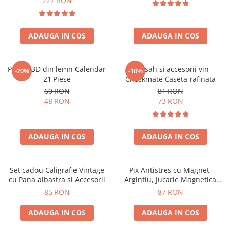
227 RON
ADAUGA IN COS
ADAUGA IN COS
Puzzle 3D din lemn Calendar
Set sah si accesorii vin
-20%
-10%
21 Piese
Checkmate Caseta rafinata
60 RON
81 RON
48 RON
73 RON
ADAUGA IN COS
ADAUGA IN COS
Set cadou Caligrafie Vintage
Pix Antistres cu Magnet,
cu Pana albastra si Accesorii
Argintiu, Jucarie Magnetica
pentru Birou
85 RON
87 RON
ADAUGA IN COS
ADAUGA IN COS