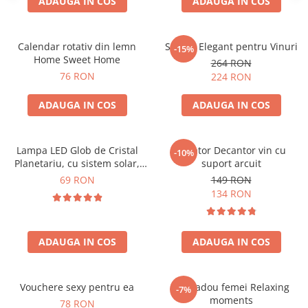
ADAUGA IN COS
ADAUGA IN COS
Calendar rotativ din lemn
Suport Elegant pentru Vinuri
-15%
Home Sweet Home
264 RON
76 RON
224 RON
ADAUGA IN COS
ADAUGA IN COS
Lampa LED Glob de Cristal
Aerator Decantor vin cu
-10%
Planetariu, cu sistem solar,
suport arcuit
cadou captivant
69 RON
149 RON
134 RON
ADAUGA IN COS
ADAUGA IN COS
Vouchere sexy pentru ea
Set cadou femei Relaxing
-7%
moments
78 RON