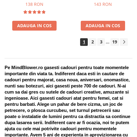
Suport pentru stilou, 9 piese
138 RON
143 RON
ADAUGA IN COS
ADAUGA IN COS
1
2
3
19
...
Pe MindBlower.ro gasesti cadouri pentru toate momentele 
importante din viata ta. Indiferent daca esti in cautare de 
cadouri pentru majorat, casa noua, aniversari, onomastice, 
nunti sau botezuri, aici gasesti peste 700 de cadouri. N-ai 
cum sa dai gres cu sutele de cadouri creative, amuzante si 
ingenioase. Aici gasesti cadouri atat pentru femei, cat si 
pentru barbati. Alege un pahar de bere cizma, un joc de 
petrecere, o plosca curcubeu, set turnul petrecerii sau 
poate o instalatie de lumini pentru ca distractia sa continue 
dupa lasarea serii. Indiferent care ar fi ocazia, noi te putem 
ajuta cu cele mai potrivite cadouri pentru momentele 
importante. Avem 5 ani de experienta in aprovizionarea cu 