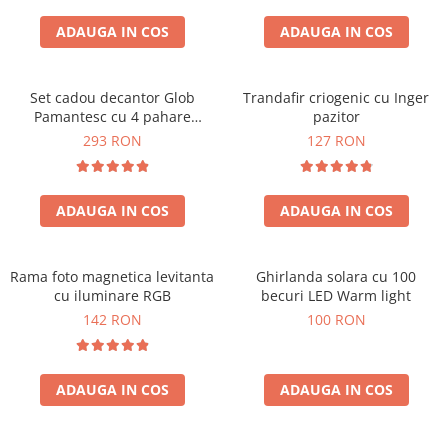
Cadouri Sfantul Andrei
Cadouri Fete
Cani si Termosuri
Cadouri Sfantul Alexandru
ADAUGA IN COS
ADAUGA IN COS
Pentru Copilul din tine
Jocuri si Puzzle
Cadouri Sfanta Ana
Cadouri Haioase
Produse pentru Calatorie
Cadouri Constantin si Elena
Set cadou decantor Glob
Trandafir criogenic cu Inger
Cadouri de Casa Noua
Seturi de caligrafie
Pamantesc cu 4 pahare
pazitor
Cadouri Sfanta Maria
Cadouri Majorat
Deluxe
293 RON
127 RON
Cadouri Sfintii Mihail si Gavriil
Cadouri pentru Nasi
Cadouri pentru Bunici
ADAUGA IN COS
ADAUGA IN COS
Cadouri pentru Prieteni
Cadouri pentru Sefi
Rama foto magnetica levitanta
Ghirlanda solara cu 100
Cel ce are tot
cu iluminare RGB
becuri LED Warm light
Cadouri Nunta si Cununie civila
142 RON
100 RON
ADAUGA IN COS
ADAUGA IN COS