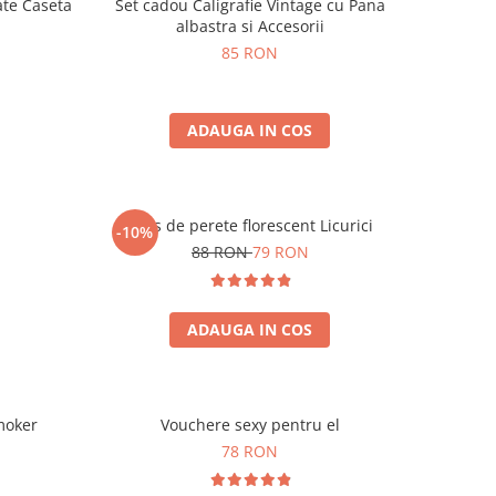
ate Caseta
Set cadou Caligrafie Vintage cu Pana
albastra si Accesorii
85 RON
ADAUGA IN COS
Ceas de perete florescent Licurici
-10%
88 RON
79 RON
ADAUGA IN COS
moker
Vouchere sexy pentru el
78 RON