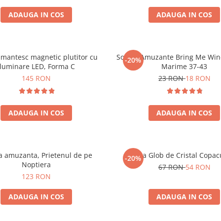
ADAUGA IN COS
ADAUGA IN COS
mantesc magnetic plutitor cu
Sosete Amuzante Bring Me Wine
-20%
iluminare LED, Forma C
Marime 37-43
145 RON
23 RON
18 RON
ADAUGA IN COS
ADAUGA IN COS
 amuzanta, Prietenul de pe
Lampa Glob de Cristal Copacu
-20%
Noptiera
67 RON
54 RON
123 RON
ADAUGA IN COS
ADAUGA IN COS