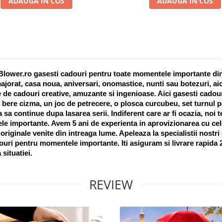
ADAUGA IN COS
ADAUGA IN COS
lower.ro gasesti cadouri pentru toate momentele importante din vi
ajorat, casa noua, aniversari, onomastice, nunti sau botezuri, aic
 de cadouri creative, amuzante si ingenioase. Aici gasesti cadouri
 bere cizma, un joc de petrecere, o plosca curcubeu, set turnul pet
a sa continue dupa lasarea serii. Indiferent care ar fi ocazia, noi 
e importante. Avem 5 ani de experienta in aprovizionarea cu cel
riginale venite din intreaga lume. Apeleaza la specialistii nostri
uri pentru momentele importante. Iti asiguram si livrare rapida 24
 situatiei. 
REVIEW