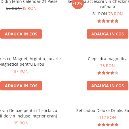
3D din lemn Calendar 21 Piese
Set sah si accesorii vin Checkm
-10%
rafinata
60 RON
48 RON
81 RON
73 RON
ADAUGA IN COS
ADAUGA IN COS
tres cu Magnet, Argintiu, Jucarie
Clepsidra magnetica
Magnetica pentru Birou
75 RON
87 RON
ADAUGA IN COS
ADAUGA IN COS
e vin Deluxe pentru 1 sticla cu
Set cadou Deluxe Drinks S
ii de vin incluse interior oranj
112 RON
95 RON