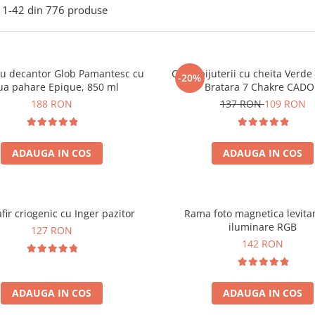
1-
42
din
776
produse
ou decantor Glob Pamantesc cu
Cutie bijuterii cu cheita Verd
-20%
ua pahare Epique, 850 ml
Bratara 7 Chakre CAD
188 RON
137 RON
109 RON
ADAUGA IN COS
ADAUGA IN COS
fir criogenic cu Inger pazitor
Rama foto magnetica levita
iluminare RGB
127 RON
142 RON
ADAUGA IN COS
ADAUGA IN COS