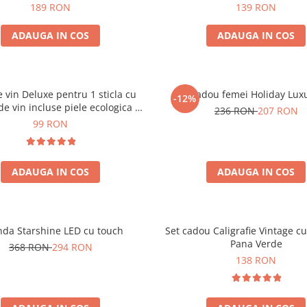
189 RON
139 RON
ADAUGA IN COS
ADAUGA IN COS
e vin Deluxe pentru 1 sticla cu
Set cadou femei Holiday Lux
-12%
de vin incluse piele ecologica de
236 RON
207 RON
crocodil
99 RON
ADAUGA IN COS
ADAUGA IN COS
nda Starshine LED cu touch
Set cadou Caligrafie Vintage cu
Pana Verde
368 RON
294 RON
138 RON