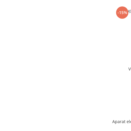
Sup
-15%
V
Aparat el