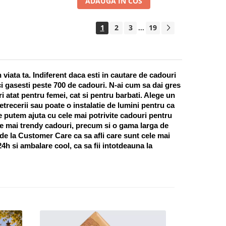
ADAUGA IN COS
1
2
3
19
...
ata ta. Indiferent daca esti in cautare de cadouri 
i gasesti peste 700 de cadouri. N-ai cum sa dai gres 
 atat pentru femei, cat si pentru barbati. Alege un 
recerii sau poate o instalatie de lumini pentru ca 
te putem ajuta cu cele mai potrivite cadouri pentru 
e mai trendy cadouri, precum si o gama larga de 
 de la Customer Care ca sa afli care sunt cele mai 
h si ambalare cool, ca sa fii intotdeauna la 