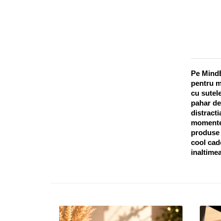
Pe MindB
pentru m
cu sutele
pahar de
distracti
momentel
produse o
cool cado
inaltimea