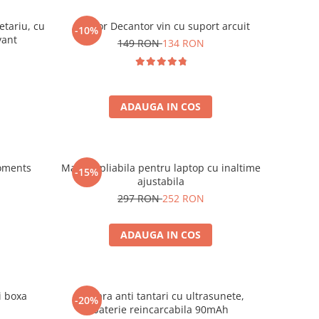
etariu, cu
Aerator Decantor vin cu suport arcuit
-10%
vant
149 RON
134 RON
ADAUGA IN COS
oments
Masuta pliabila pentru laptop cu inaltime
-15%
ajustabila
297 RON
252 RON
ADAUGA IN COS
i boxa
Bratara anti tantari cu ultrasunete,
-20%
baterie reincarcabila 90mAh