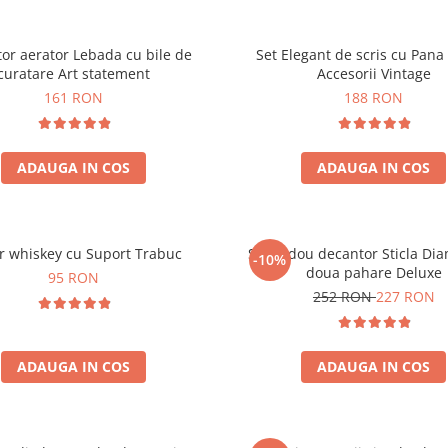
or aerator Lebada cu bile de
Set Elegant de scris cu Pana 
curatare Art statement
Accesorii Vintage
161 RON
188 RON
ADAUGA IN COS
ADAUGA IN COS
r whiskey cu Suport Trabuc
Set cadou decantor Sticla Di
-10%
doua pahare Deluxe
95 RON
252 RON
227 RON
ADAUGA IN COS
ADAUGA IN COS