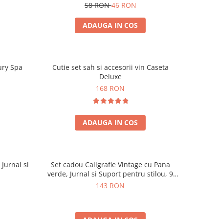
58 RON
46 RON
ADAUGA IN COS
ury Spa
Cutie set sah si accesorii vin Caseta
Deluxe
168 RON
ADAUGA IN COS
 Jurnal si
Set cadou Caligrafie Vintage cu Pana
verde, Jurnal si Suport pentru stilou, 9
piese
143 RON