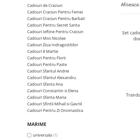
Cadouri Zodia Pesti
Cadouri Sfantul Andrei
Cadouri Fete
Afiseaza:
Cadouri de Craciun
Cani si Termosuri
Cadouri Sfantul Alexandru
Pentru Copilul din tine
Cadouri Craciun Pentru Femei
Jocuri si Puzzle
Cadouri Craciun Pentru Barbati
Cadouri Sfanta Ana
Cadouri Haioase
Cadouri Pentru Secret Santa
Produse pentru Calatorie
Cadouri Constantin si Elena
Cadouri de Casa Noua
Cadouri Ieftine Pentru Craciun
Set cad
Seturi de caligrafie
Cadouri Mos Nicolae
do
Cadouri Sfanta Maria
Cadouri Majorat
Cadouri Ziua Indragostitilor
Cadouri Sfintii Mihail si Gavriil
Cadouri pentru Nasi
Cadouri 8 Martie
Cadouri Pentru Florii
Cadouri pentru Bunici
Cadouri Pentru Paste
Cadouri pentru Prieteni
Cadouri Sfantul Andrei
Cadouri Sfantul Alexandru
Cadouri pentru Sefi
Cadouri Sfanta Ana
Cel ce are tot
Cadouri Constantin si Elena
Tranda
Cadouri Sfanta Maria
Cadouri Nunta si Cununie civila
Cadouri Sfintii Mihail si Gavriil
Cadouri Pentru Zi Onomastica
MARIME
universala
(1)