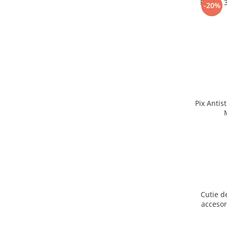
Puzzle 
-20%
Pix Antis
Cutie d
accesor