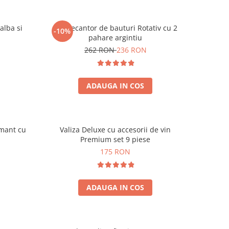
alba si
Set Decantor de bauturi Rotativ cu 2
-10%
pahare argintiu
262 RON
236 RON
ADAUGA IN COS
amant cu
Valiza Deluxe cu accesorii de vin
Premium set 9 piese
175 RON
ADAUGA IN COS