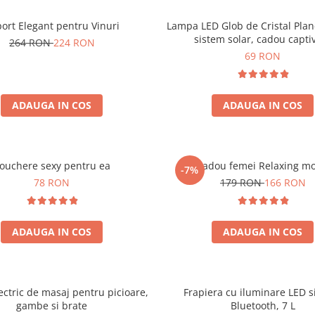
ort Elegant pentru Vinuri
Lampa LED Glob de Cristal Plan
sistem solar, cadou capti
264 RON
224 RON
69 RON
ADAUGA IN COS
ADAUGA IN COS
ouchere sexy pentru ea
Set cadou femei Relaxing m
-7%
78 RON
179 RON
166 RON
ADAUGA IN COS
ADAUGA IN COS
ectric de masaj pentru picioare,
Frapiera cu iluminare LED s
gambe si brate
Bluetooth, 7 L