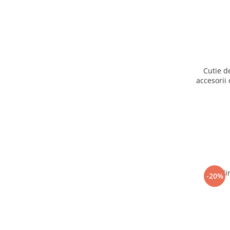
Cutie d
accesorii 
Ogli
-20%