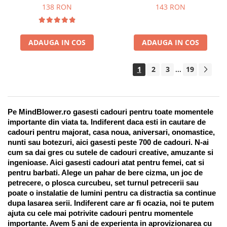
Suport pentru stilou, 9 piese
138 RON
143 RON
ADAUGA IN COS
ADAUGA IN COS
1
2
3
19
...
Pe MindBlower.ro gasesti cadouri pentru toate momentele 
importante din viata ta. Indiferent daca esti in cautare de 
cadouri pentru majorat, casa noua, aniversari, onomastice, 
nunti sau botezuri, aici gasesti peste 700 de cadouri. N-ai 
cum sa dai gres cu sutele de cadouri creative, amuzante si 
ingenioase. Aici gasesti cadouri atat pentru femei, cat si 
pentru barbati. Alege un pahar de bere cizma, un joc de 
petrecere, o plosca curcubeu, set turnul petrecerii sau 
poate o instalatie de lumini pentru ca distractia sa continue 
dupa lasarea serii. Indiferent care ar fi ocazia, noi te putem 
ajuta cu cele mai potrivite cadouri pentru momentele 
importante. Avem 5 ani de experienta in aprovizionarea cu 