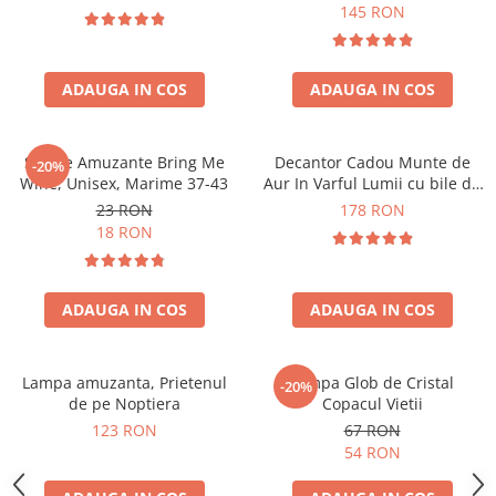
Forma C
145 RON
ADAUGA IN COS
ADAUGA IN COS
Sosete Amuzante Bring Me
Decantor Cadou Munte de
-20%
Wine, Unisex, Marime 37-43
Aur In Varful Lumii cu bile de
curatare
23 RON
178 RON
18 RON
ADAUGA IN COS
ADAUGA IN COS
Lampa amuzanta, Prietenul
Lampa Glob de Cristal
-20%
de pe Noptiera
Copacul Vietii
123 RON
67 RON
54 RON