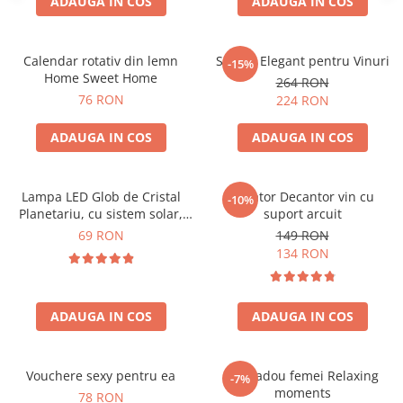
ADAUGA IN COS
ADAUGA IN COS
Calendar rotativ din lemn
Suport Elegant pentru Vinuri
-15%
Home Sweet Home
264 RON
76 RON
224 RON
ADAUGA IN COS
ADAUGA IN COS
Lampa LED Glob de Cristal
Aerator Decantor vin cu
-10%
Planetariu, cu sistem solar,
suport arcuit
cadou captivant
69 RON
149 RON
134 RON
ADAUGA IN COS
ADAUGA IN COS
Vouchere sexy pentru ea
Set cadou femei Relaxing
-7%
moments
78 RON