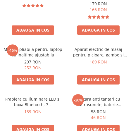
179 RON
166 RON
ADAUGA IN COS
ADAUGA IN COS
Masuta pliabila pentru laptop
Aparat electric de masaj
-15%
cu inaltime ajustabila
pentru picioare, gambe si
brate
297 RON
189 RON
252 RON
ADAUGA IN COS
ADAUGA IN COS
Frapiera cu iluminare LED si
Bratara anti tantari cu
-20%
boxa Bluetooth, 7 L
ultrasunete, baterie
reincarcabila 90mAh
139 RON
58 RON
46 RON
ADAUGA IN COS
ADAUGA IN COS