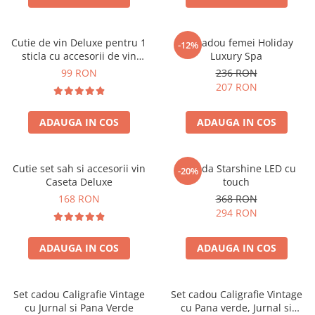
Cutie de vin Deluxe pentru 1
Set cadou femei Holiday
-12%
sticla cu accesorii de vin
Luxury Spa
incluse piele ecologica de
99 RON
236 RON
crocodil
207 RON
ADAUGA IN COS
ADAUGA IN COS
Cutie set sah si accesorii vin
Oglinda Starshine LED cu
-20%
Caseta Deluxe
touch
168 RON
368 RON
294 RON
ADAUGA IN COS
ADAUGA IN COS
Set cadou Caligrafie Vintage
Set cadou Caligrafie Vintage
cu Jurnal si Pana Verde
cu Pana verde, Jurnal si