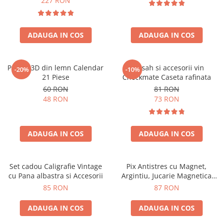
227 RON
ADAUGA IN COS
ADAUGA IN COS
Puzzle 3D din lemn Calendar
Set sah si accesorii vin
-20%
-10%
21 Piese
Checkmate Caseta rafinata
60 RON
81 RON
48 RON
73 RON
ADAUGA IN COS
ADAUGA IN COS
Set cadou Caligrafie Vintage
Pix Antistres cu Magnet,
cu Pana albastra si Accesorii
Argintiu, Jucarie Magnetica
pentru Birou
85 RON
87 RON
ADAUGA IN COS
ADAUGA IN COS