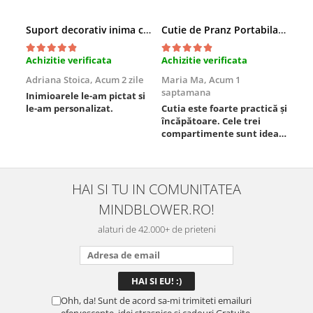
Suport decorativ inima cu mesaje, Cadou cu suflet
Cutie de Pranz Portabila cu Compartimente
Achizitie verificata
Achizitie verificata
Ach
Adriana Stoica,
Acum 2 zile
Maria Ma,
Acum 1
Sof
saptamana
Inimioarele le-am pictat si
Umb
le-am personalizat.
Cutia este foarte practică și
poz
încăpătoare. Cele trei
ori
compartimente sunt ideale
chi
pentru a separa
Mat
alimentele, iar închiderea
se 
este sigură, fără scurgeri. O
dim
folosesc aproape zilnic la
pot
HAI SI TU IN COMUNITATEA
serviciu și sunt foarte
mul
MINDBLOWER.RO!
mulțumită.
rec
ceva
alaturi de 42.000+ de prieteni
Ohh, da! Sunt de acord sa-mi trimiteti emailuri