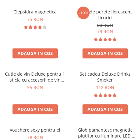
Clepsidra magnetica
Ceas de perete florescent
-10%
Licurici
75 RON
88 RON
79 RON
ADAUGA IN COS
ADAUGA IN COS
Cutie de vin Deluxe pentru 1
Set cadou Deluxe Drinks
sticla cu accesorii de vin
Smoker
incluse interior oranj
95 RON
112 RON
ADAUGA IN COS
ADAUGA IN COS
Vouchere sexy pentru el
Glob pamantesc magnetic
plutitor cu iluminare LED,
78 RON