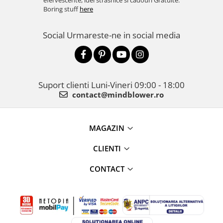
efervescente, idei strasnice si cadouri Gratuite.
Boring stuff
here
Social
Urmareste-ne in social media
Suport clienti
Luni-Vineri 09:00 - 18:00
contact@mindblower.ro
MAGAZIN
CLIENTI
CONTACT