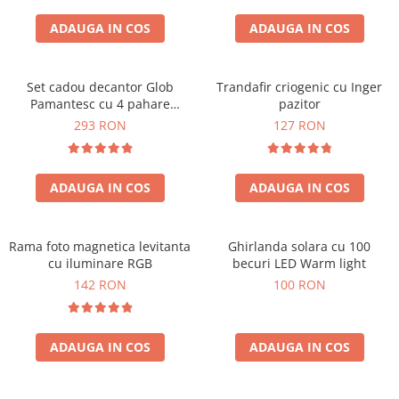
Cadouri Sfantul Andrei
Cadouri Fete
Cani si Termosuri
Cadouri Sfantul Alexandru
ADAUGA IN COS
ADAUGA IN COS
Pentru Copilul din tine
Jocuri si Puzzle
Cadouri Sfanta Ana
Cadouri Haioase
Produse pentru Calatorie
Cadouri Constantin si Elena
Set cadou decantor Glob
Trandafir criogenic cu Inger
Cadouri de Casa Noua
Seturi de caligrafie
Pamantesc cu 4 pahare
pazitor
Cadouri Sfanta Maria
Cadouri Majorat
Deluxe
293 RON
127 RON
Cadouri Sfintii Mihail si Gavriil
Cadouri pentru Nasi
Cadouri pentru Bunici
ADAUGA IN COS
ADAUGA IN COS
Cadouri pentru Prieteni
Cadouri pentru Sefi
Rama foto magnetica levitanta
Ghirlanda solara cu 100
Cel ce are tot
cu iluminare RGB
becuri LED Warm light
Cadouri Nunta si Cununie civila
142 RON
100 RON
ADAUGA IN COS
ADAUGA IN COS