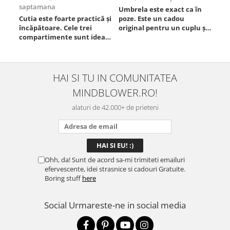
saptamana
Umbrela este exact ca în
Foa
Cutia este foarte practică și
poze. Este un cadou
Est
încăpătoare. Cele trei
original pentru un cuplu și
compartimente sunt ideale
chiar atrage atenția.
pentru a separa
Materialul este rezistent,
alimentele, iar închiderea
se deschide ușor, iar
este sigură, fără scurgeri. O
dimensiunea este
folosesc aproape zilnic la
potrivită. Sunt foarte
HAI SI TU IN COMUNITATEA
serviciu și sunt foarte
mulțumită de achiziție și o
MINDBLOWER.RO!
mulțumită.
recomand celor care vor
ceva ...
alaturi de 42.000+ de prieteni
Ohh, da! Sunt de acord sa-mi trimiteti emailuri
efervescente, idei strasnice si cadouri Gratuite.
Boring stuff
here
Social
Urmareste-ne in social media