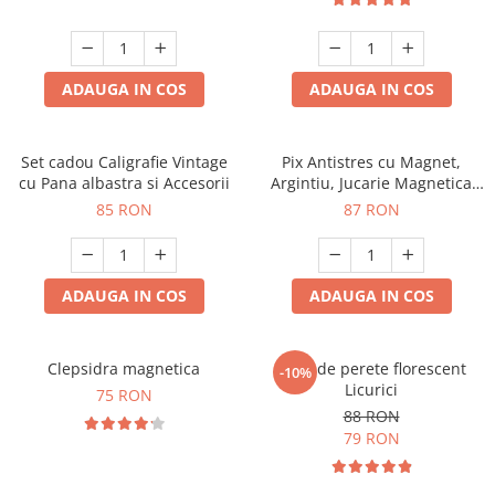
ADAUGA IN COS
ADAUGA IN COS
Set cadou Caligrafie Vintage
Pix Antistres cu Magnet,
cu Pana albastra si Accesorii
Argintiu, Jucarie Magnetica
pentru Birou
85 RON
87 RON
ADAUGA IN COS
ADAUGA IN COS
Clepsidra magnetica
Ceas de perete florescent
-10%
Licurici
75 RON
88 RON
79 RON