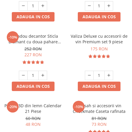
ADAUGA IN COS
ADAUGA IN COS
Set cadou decantor Sticla
Valiza Deluxe cu accesorii de
-10%
Diamant cu doua pahare
vin Premium set 9 piese
Deluxe
252 RON
175 RON
227 RON
ADAUGA IN COS
ADAUGA IN COS
Puzzle 3D din lemn Calendar
Set sah si accesorii vin
-20%
-10%
21 Piese
Checkmate Caseta rafinata
60 RON
81 RON
48 RON
73 RON