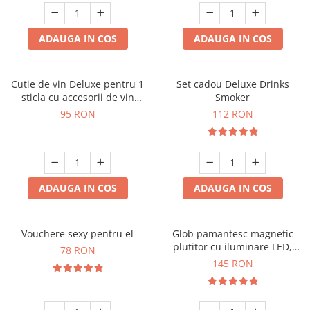
ADAUGA IN COS
ADAUGA IN COS
Cutie de vin Deluxe pentru 1
Set cadou Deluxe Drinks
sticla cu accesorii de vin
Smoker
incluse interior oranj
95 RON
112 RON
ADAUGA IN COS
ADAUGA IN COS
Vouchere sexy pentru el
Glob pamantesc magnetic
plutitor cu iluminare LED,
78 RON
Forma C
145 RON