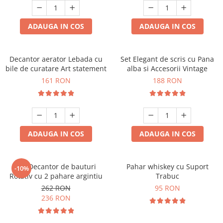
ADAUGA IN COS
ADAUGA IN COS
Decantor aerator Lebada cu
Set Elegant de scris cu Pana
bile de curatare Art statement
alba si Accesorii Vintage
161 RON
188 RON
ADAUGA IN COS
ADAUGA IN COS
Set Decantor de bauturi
Pahar whiskey cu Suport
-10%
Rotativ cu 2 pahare argintiu
Trabuc
262 RON
95 RON
236 RON