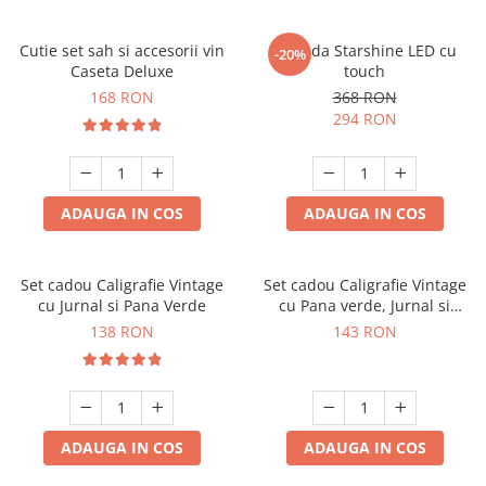
Cutie set sah si accesorii vin
Oglinda Starshine LED cu
-20%
Caseta Deluxe
touch
168 RON
368 RON
294 RON
ADAUGA IN COS
ADAUGA IN COS
Set cadou Caligrafie Vintage
Set cadou Caligrafie Vintage
cu Jurnal si Pana Verde
cu Pana verde, Jurnal si
Suport pentru stilou, 9 piese
138 RON
143 RON
ADAUGA IN COS
ADAUGA IN COS