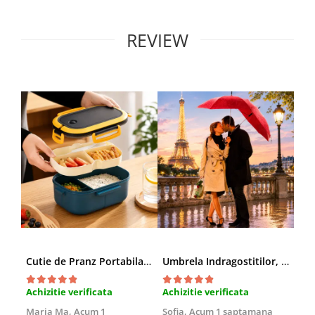
REVIEW
Cutie de Pranz Portabila cu Compartimente
Umbrela Indragostitilor, Inima rosie
Amb
Achizitie verificata
Achizitie verificata
Ach
Maria Ma,
Acum 1
Sofia,
Acum 1 saptamana
Pau