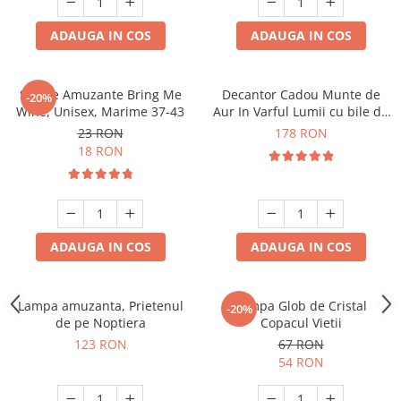
ADAUGA IN COS
ADAUGA IN COS
Sosete Amuzante Bring Me
Decantor Cadou Munte de
-20%
Wine, Unisex, Marime 37-43
Aur In Varful Lumii cu bile de
curatare
23 RON
178 RON
18 RON
ADAUGA IN COS
ADAUGA IN COS
Lampa amuzanta, Prietenul
Lampa Glob de Cristal
-20%
de pe Noptiera
Copacul Vietii
123 RON
67 RON
54 RON