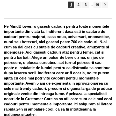
1
2
3
19
...
Pe MindBlower.ro gasesti cadouri pentru toate momentele 
importante din viata ta. Indiferent daca esti in cautare de 
cadouri pentru majorat, casa noua, aniversari, onomastice, 
nunti sau botezuri, aici gasesti peste 700 de cadouri. N-ai 
cum sa dai gres cu sutele de cadouri creative, amuzante si 
ingenioase. Aici gasesti cadouri atat pentru femei, cat si 
pentru barbati. Alege un pahar de bere cizma, un joc de 
petrecere, o plosca curcubeu, set turnul petrecerii sau 
poate o instalatie de lumini pentru ca distractia sa continue 
dupa lasarea serii. Indiferent care ar fi ocazia, noi te putem 
ajuta cu cele mai potrivite cadouri pentru momentele 
importante. Avem 5 ani de experienta in aprovizionarea cu 
cele mai trendy cadouri, precum si o gama larga de produse 
originale venite din intreaga lume. Apeleaza la specialistii 
nostri de la Customer Care ca sa afli care sunt cele mai cool 
cadouri pentru momentele importante. Iti asiguram si livrare 
rapida 24h si ambalare cool, ca sa fii intotdeauna la 
inaltimea situatiei. 