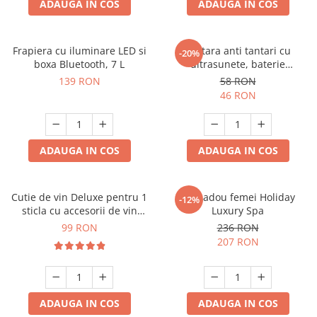
ADAUGA IN COS
ADAUGA IN COS
Frapiera cu iluminare LED si
Bratara anti tantari cu
-20%
boxa Bluetooth, 7 L
ultrasunete, baterie
reincarcabila 90mAh
139 RON
58 RON
46 RON
ADAUGA IN COS
ADAUGA IN COS
Cutie de vin Deluxe pentru 1
Set cadou femei Holiday
-12%
sticla cu accesorii de vin
Luxury Spa
incluse piele ecologica de
99 RON
236 RON
crocodil
207 RON
ADAUGA IN COS
ADAUGA IN COS