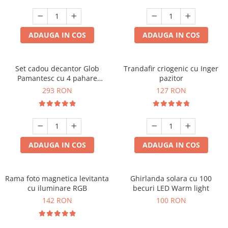
Cadouri Sfantul Andrei
Cadouri Fete
Cani si Termosuri
Cadouri Sfantul Alexandru
Pentru Copilul din tine
Jocuri si Puzzle
Cadouri Sfanta Ana
ADAUGA IN COS
ADAUGA IN COS
Cadouri Haioase
Produse pentru Calatorie
Cadouri Constantin si Elena
Cadouri de Casa Noua
Seturi de caligrafie
Cadouri Sfanta Maria
Cadouri Majorat
Set cadou decantor Glob
Trandafir criogenic cu Inger
Pamantesc cu 4 pahare
pazitor
Cadouri Sfintii Mihail si Gavriil
Cadouri pentru Nasi
Deluxe
293 RON
127 RON
Cadouri pentru Bunici
Cadouri pentru Prieteni
Cadouri pentru Sefi
ADAUGA IN COS
ADAUGA IN COS
Cel ce are tot
Cadouri Nunta si Cununie civila
Rama foto magnetica levitanta
Ghirlanda solara cu 100
cu iluminare RGB
becuri LED Warm light
142 RON
100 RON