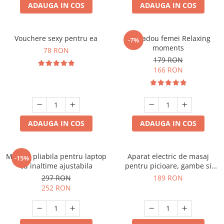
ADAUGA IN COS
ADAUGA IN COS
Vouchere sexy pentru ea
Set cadou femei Relaxing
-7%
moments
78 RON
179 RON
166 RON
ADAUGA IN COS
ADAUGA IN COS
Masuta pliabila pentru laptop
Aparat electric de masaj
-15%
cu inaltime ajustabila
pentru picioare, gambe si
brate
297 RON
189 RON
252 RON