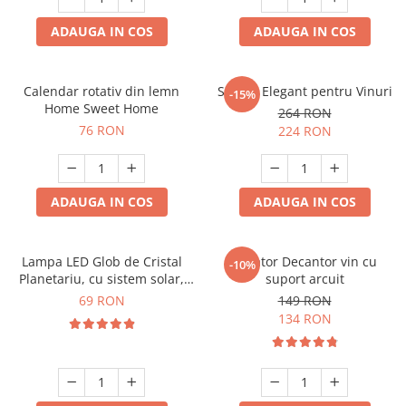
ADAUGA IN COS
ADAUGA IN COS
Calendar rotativ din lemn
Suport Elegant pentru Vinuri
-15%
Home Sweet Home
264 RON
76 RON
224 RON
ADAUGA IN COS
ADAUGA IN COS
Lampa LED Glob de Cristal
Aerator Decantor vin cu
-10%
Planetariu, cu sistem solar,
suport arcuit
cadou captivant
69 RON
149 RON
134 RON