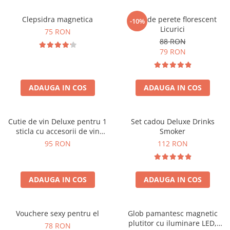
Clepsidra magnetica
Ceas de perete florescent
-10%
Licurici
75 RON
88 RON
79 RON
ADAUGA IN COS
ADAUGA IN COS
Cutie de vin Deluxe pentru 1
Set cadou Deluxe Drinks
sticla cu accesorii de vin
Smoker
incluse interior oranj
95 RON
112 RON
ADAUGA IN COS
ADAUGA IN COS
Vouchere sexy pentru el
Glob pamantesc magnetic
plutitor cu iluminare LED,
78 RON