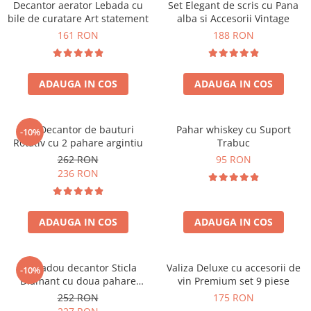
Decantor aerator Lebada cu
Set Elegant de scris cu Pana
bile de curatare Art statement
alba si Accesorii Vintage
161 RON
188 RON
ADAUGA IN COS
ADAUGA IN COS
Set Decantor de bauturi
Pahar whiskey cu Suport
-10%
Rotativ cu 2 pahare argintiu
Trabuc
262 RON
95 RON
236 RON
ADAUGA IN COS
ADAUGA IN COS
Set cadou decantor Sticla
Valiza Deluxe cu accesorii de
-10%
Diamant cu doua pahare
vin Premium set 9 piese
Deluxe
252 RON
175 RON