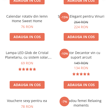
ADAUGA IN COS
ADAUGA IN COS
Calendar rotativ din lemn
Suport Elegant pentru Vinuri
-15%
Home Sweet Home
264 RON
76 RON
224 RON
ADAUGA IN COS
ADAUGA IN COS
Lampa LED Glob de Cristal
Aerator Decantor vin cu
-10%
Planetariu, cu sistem solar,
suport arcuit
cadou captivant
69 RON
149 RON
134 RON
ADAUGA IN COS
ADAUGA IN COS
Vouchere sexy pentru ea
Set cadou femei Relaxing
-7%
moments
78 RON