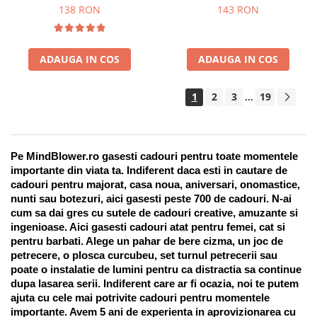
Suport pentru stilou, 9 piese
138 RON
143 RON
ADAUGA IN COS
ADAUGA IN COS
1
2
3
19
...
Pe MindBlower.ro gasesti cadouri pentru toate momentele 
importante din viata ta. Indiferent daca esti in cautare de 
cadouri pentru majorat, casa noua, aniversari, onomastice, 
nunti sau botezuri, aici gasesti peste 700 de cadouri. N-ai 
cum sa dai gres cu sutele de cadouri creative, amuzante si 
ingenioase. Aici gasesti cadouri atat pentru femei, cat si 
pentru barbati. Alege un pahar de bere cizma, un joc de 
petrecere, o plosca curcubeu, set turnul petrecerii sau 
poate o instalatie de lumini pentru ca distractia sa continue 
dupa lasarea serii. Indiferent care ar fi ocazia, noi te putem 
ajuta cu cele mai potrivite cadouri pentru momentele 
importante. Avem 5 ani de experienta in aprovizionarea cu 