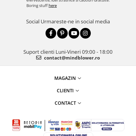
efervescente, idei strasnice si cadouri Gratuite.
Boring stuff
here
Social
Urmareste-ne in social media
Suport clienti
Luni-Vineri 09:00 - 18:00
contact@mindblower.ro
MAGAZIN
CLIENTI
CONTACT