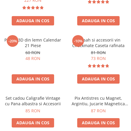
227 RON
ADAUGA IN COS
ADAUGA IN COS
Puzzle 3D din lemn Calendar
Set sah si accesorii vin
-20%
-10%
21 Piese
Checkmate Caseta rafinata
60 RON
81 RON
48 RON
73 RON
ADAUGA IN COS
ADAUGA IN COS
Set cadou Caligrafie Vintage
Pix Antistres cu Magnet,
cu Pana albastra si Accesorii
Argintiu, Jucarie Magnetica
pentru Birou
85 RON
87 RON
ADAUGA IN COS
ADAUGA IN COS