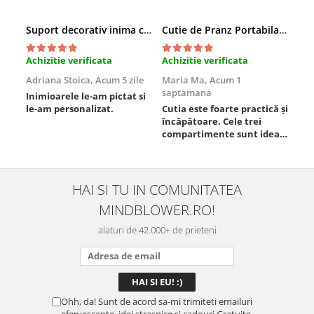
Suport decorativ inima cu mesaje, Cadou cu suflet
Cutie de Pranz Portabila cu Compartimente
Achizitie verificata
Achizitie verificata
Ach
Adriana Stoica,
Acum 5 zile
Maria Ma,
Acum 1
Sof
saptamana
Inimioarele le-am pictat si
Umb
le-am personalizat.
Cutia este foarte practică și
poz
încăpătoare. Cele trei
ori
compartimente sunt ideale
chi
pentru a separa
Mat
alimentele, iar închiderea
se 
este sigură, fără scurgeri. O
dim
folosesc aproape zilnic la
pot
HAI SI TU IN COMUNITATEA
serviciu și sunt foarte
mul
MINDBLOWER.RO!
mulțumită.
rec
ceva
alaturi de 42.000+ de prieteni
Ohh, da! Sunt de acord sa-mi trimiteti emailuri