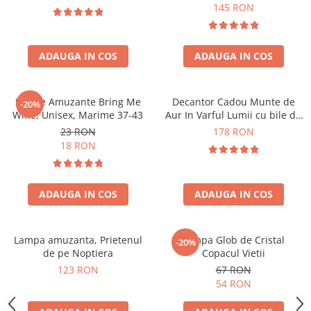
Forma C
145 RON
ADAUGA IN COS
ADAUGA IN COS
Sosete Amuzante Bring Me
Decantor Cadou Munte de
-20%
Wine, Unisex, Marime 37-43
Aur In Varful Lumii cu bile de
curatare
23 RON
178 RON
18 RON
ADAUGA IN COS
ADAUGA IN COS
Lampa amuzanta, Prietenul
Lampa Glob de Cristal
-20%
de pe Noptiera
Copacul Vietii
123 RON
67 RON
54 RON