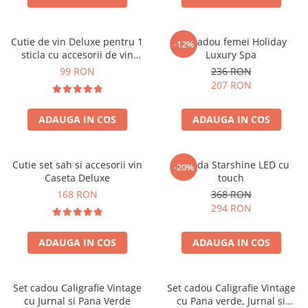
Cutie de vin Deluxe pentru 1
Set cadou femei Holiday
-12%
sticla cu accesorii de vin
Luxury Spa
incluse piele ecologica de
99 RON
236 RON
crocodil
207 RON
ADAUGA IN COS
ADAUGA IN COS
Cutie set sah si accesorii vin
Oglinda Starshine LED cu
-20%
Caseta Deluxe
touch
168 RON
368 RON
294 RON
ADAUGA IN COS
ADAUGA IN COS
Set cadou Caligrafie Vintage
Set cadou Caligrafie Vintage
cu Jurnal si Pana Verde
cu Pana verde, Jurnal si