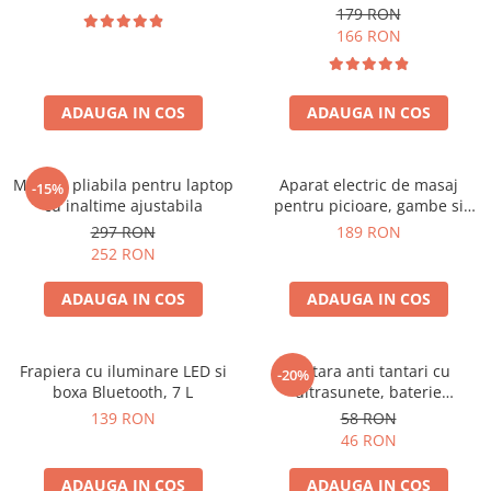
179 RON
166 RON
ADAUGA IN COS
ADAUGA IN COS
Masuta pliabila pentru laptop
Aparat electric de masaj
-15%
cu inaltime ajustabila
pentru picioare, gambe si
brate
297 RON
189 RON
252 RON
ADAUGA IN COS
ADAUGA IN COS
Frapiera cu iluminare LED si
Bratara anti tantari cu
-20%
boxa Bluetooth, 7 L
ultrasunete, baterie
reincarcabila 90mAh
139 RON
58 RON
46 RON
ADAUGA IN COS
ADAUGA IN COS