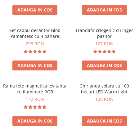
Cadouri Zodia Pesti
Cadouri Sfantul Andrei
Cadouri Fete
Cani si Termosuri
Cadouri Sfantul Alexandru
ADAUGA IN COS
ADAUGA IN COS
Pentru Copilul din tine
Jocuri si Puzzle
Cadouri Sfanta Ana
Cadouri Haioase
Produse pentru Calatorie
Cadouri Constantin si Elena
Set cadou decantor Glob
Trandafir criogenic cu Inger
Cadouri de Casa Noua
Seturi de caligrafie
Pamantesc cu 4 pahare
pazitor
Cadouri Sfanta Maria
Cadouri Majorat
Deluxe
293 RON
127 RON
Cadouri Sfintii Mihail si Gavriil
Cadouri pentru Nasi
Cadouri pentru Bunici
ADAUGA IN COS
ADAUGA IN COS
Cadouri pentru Prieteni
Cadouri pentru Sefi
Rama foto magnetica levitanta
Ghirlanda solara cu 100
Cel ce are tot
cu iluminare RGB
becuri LED Warm light
Cadouri Nunta si Cununie civila
142 RON
100 RON
ADAUGA IN COS
ADAUGA IN COS