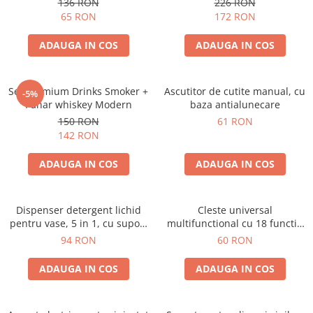
136 RON
226 RON
65 RON
172 RON
ADAUGA IN COS
ADAUGA IN COS
Set premium Drinks Smoker +
Ascutitor de cutite manual, cu
-5%
Pahar whiskey Modern
baza antialunecare
150 RON
61 RON
142 RON
ADAUGA IN COS
ADAUGA IN COS
Dispenser detergent lichid
Cleste universal
pentru vase, 5 in 1, cu suport
multifunctional cu 18 functii,
burete si laveta, organizator
pliabil
94 RON
60 RON
chiuveta
ADAUGA IN COS
ADAUGA IN COS