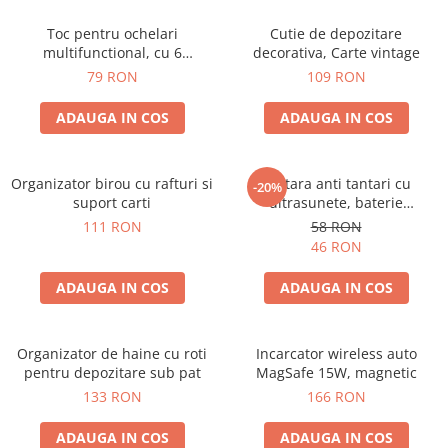
Toc pentru ochelari
Cutie de depozitare
multifunctional, cu 6
decorativa, Carte vintage
compartimente
79 RON
109 RON
ADAUGA IN COS
ADAUGA IN COS
Organizator birou cu rafturi si
Bratara anti tantari cu
-20%
suport carti
ultrasunete, baterie
reincarcabila 90mAh
111 RON
58 RON
46 RON
ADAUGA IN COS
ADAUGA IN COS
Organizator de haine cu roti
Incarcator wireless auto
pentru depozitare sub pat
MagSafe 15W, magnetic
133 RON
166 RON
ADAUGA IN COS
ADAUGA IN COS