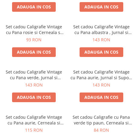
ADAUGA IN COS
ADAUGA IN COS
Set cadou Caligrafie Vintage
Set cadou Caligrafie Vintage
cu Pana rosie si Cerneala si
cu Pana albastra , Jurnal si
Accesorii, 7 piese
Suport pentru stilou, 9 piese
93 RON
143 RON
ADAUGA IN COS
ADAUGA IN COS
Set cadou Caligrafie Vintage
Set cadou Caligrafie Vintage
cu Pana verde, Jurnal si
cu Pana aurie, Jurnal si Suport
Suport pentru stilou, 9 piese
pentru stilou, 9 piese
143 RON
143 RON
ADAUGA IN COS
ADAUGA IN COS
Set cadou Caligrafie Vintage
Set cadou Caligrafie cu Pana
cu Pana aurie, Cerneala si
verde tip paun, Cerneala si
Stampila, 5 piese
Cutie Vintage, 3 piese
115 RON
84 RON