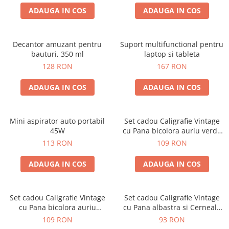
ADAUGA IN COS
ADAUGA IN COS
Decantor amuzant pentru
Suport multifunctional pentru
bauturi, 350 ml
laptop si tableta
128 RON
167 RON
ADAUGA IN COS
ADAUGA IN COS
Mini aspirator auto portabil
Set cadou Caligrafie Vintage
45W
cu Pana bicolora auriu verde
si Accesorii pentru Sigiliu, 5
113 RON
109 RON
piese
ADAUGA IN COS
ADAUGA IN COS
Set cadou Caligrafie Vintage
Set cadou Caligrafie Vintage
cu Pana bicolora auriu
cu Pana albastra si Cerneala
albastru si Accesorii pentru
si Accesorii, 7 piese
109 RON
93 RON
Sigiliu, 5 piese