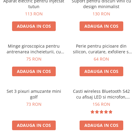
Aparat electric pentru injectat
Suport pentru discuri vinil cu
tutun
design minimalist
113 RON
130 RON
ADAUGA IN COS
ADAUGA IN COS
Minge giroscopica pentru
Perie pentru picioare din
antrenarea incheieturii, cu
silicon, curatare, exfoliere si
iluminare RGB
masaj
75 RON
64 RON
ADAUGA IN COS
ADAUGA IN COS
Set 3 pixuri amuzante mini
Casti wireless Bluetooth S42
golf
cu afisaj LED si microfon,
compatibile cu iOS si Android
73 RON
156 RON
ADAUGA IN COS
ADAUGA IN COS