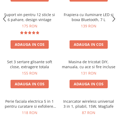
Suport vin pentru 12 sticle si
Frapiera cu iluminare LED si
6 pahare, design vintage
boxa Bluetooth, 7 L
175 RON
139 RON
ADAUGA IN COS
ADAUGA IN COS
Set 3 sertare glisante soft
Masina de tricotat DIY,
close, extragere totala
manuala, cu ace si fire incluse
155 RON
131 RON
ADAUGA IN COS
ADAUGA IN COS
Perie faciala electrica 5 in 1
Incarcator wireless universal
pentru curatare si exfoliere,
3 in 1, pliabil, 15W, MagSafe
cu vibratii, reincarcabila
118 RON
87 RON