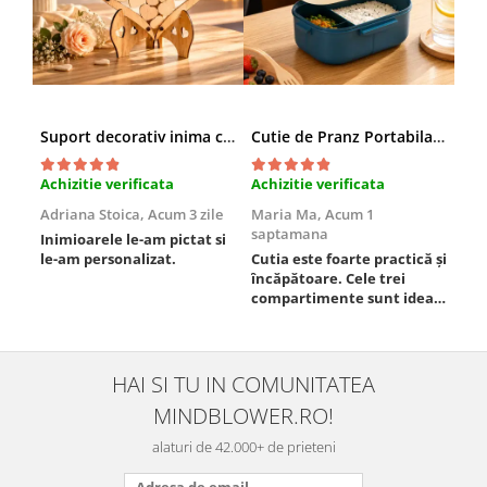
Suport decorativ inima cu mesaje, Cadou cu suflet
Cutie de Pranz Portabila cu Compartimente
Achizitie verificata
Achizitie verificata
Ach
Adriana Stoica,
Acum 3 zile
Maria Ma,
Acum 1
Sof
saptamana
Inimioarele le-am pictat si
Umb
le-am personalizat.
Cutia este foarte practică și
poz
încăpătoare. Cele trei
ori
compartimente sunt ideale
chi
pentru a separa
Mat
alimentele, iar închiderea
se 
este sigură, fără scurgeri. O
dim
folosesc aproape zilnic la
pot
HAI SI TU IN COMUNITATEA
serviciu și sunt foarte
mul
MINDBLOWER.RO!
mulțumită.
rec
ceva
alaturi de 42.000+ de prieteni