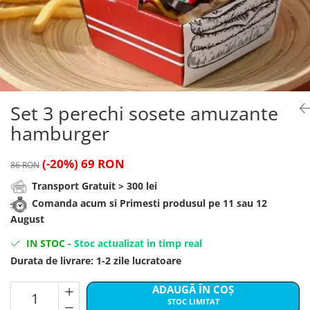
Brelocuri
Cadouri Zodia Pesti
Cadouri Sfantul Andrei
Cadouri Fete
Cani si Termosuri
Cadouri Sfantul Alexandru
Pentru Copilul din tine
Jocuri si Puzzle
Cadouri Sfanta Ana
Cadouri Haioase
Produse pentru Calatorie
Cadouri Constantin si Elena
Cadouri de Casa Noua
Seturi de caligrafie
Cadouri Sfanta Maria
Cadouri Majorat
Set 3 perechi sosete amuzante
Cadouri Sfintii Mihail si Gavriil
Cadouri pentru Nasi
hamburger
Cadouri pentru Bunici
(-20%)
69 RON
86 RON
Cadouri pentru Prieteni
Transport Gratuit > 300 lei
Cadouri pentru Sefi
Comanda acum si Primesti produsul pe 11 sau 12
Cel ce are tot
August
Cadouri Nunta si Cununie civila
IN STOC
-
Stoc actualizat in timp real
Durata de livrare:
1-2 zile lucratoare
ADAUGĂ ÎN COȘ
STOC LIMITAT