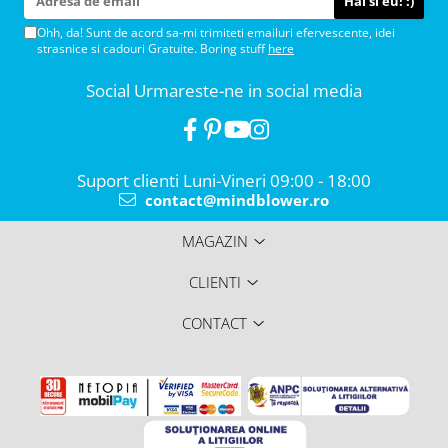
Ohh, da! Sunt de acord sa-mi trimiteti emailuri efervescente, idei
strasnice si cadouri Gratuite. Boring stuff
here
Social
Urmareste-ne in social media
Suport clienti
Luni-Vineri 09:00 - 18:00
contact@mindblower.ro
MAGAZIN
CLIENTI
CONTACT