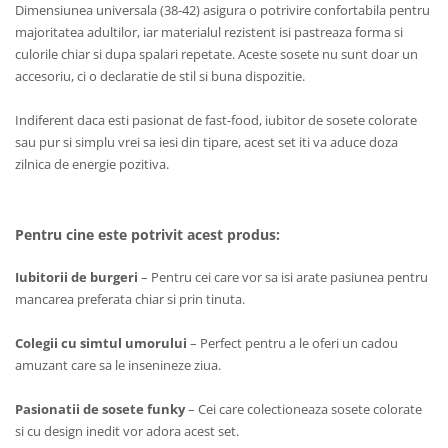
Dimensiunea universala (38-42) asigura o potrivire confortabila pentru
majoritatea adultilor, iar materialul rezistent isi pastreaza forma si
culorile chiar si dupa spalari repetate. Aceste sosete nu sunt doar un
accesoriu, ci o declaratie de stil si buna dispozitie.
Indiferent daca esti pasionat de fast-food, iubitor de sosete colorate
sau pur si simplu vrei sa iesi din tipare, acest set iti va aduce doza
zilnica de energie pozitiva.
Pentru cine este potrivit acest produs:
Iubitorii de burgeri
– Pentru cei care vor sa isi arate pasiunea pentru
mancarea preferata chiar si prin tinuta.
Colegii cu simtul umorului
– Perfect pentru a le oferi un cadou
amuzant care sa le insenineze ziua.
Pasionatii de sosete funky
– Cei care colectioneaza sosete colorate
si cu design inedit vor adora acest set.