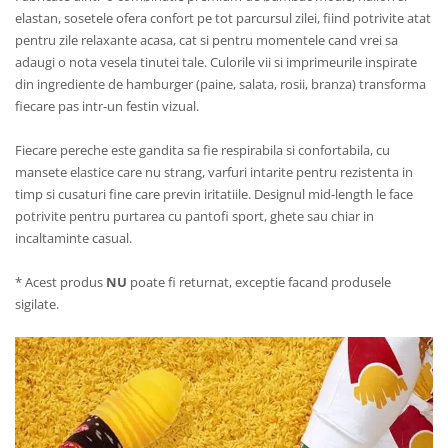
elastan, sosetele ofera confort pe tot parcursul zilei, fiind potrivite atat
pentru zile relaxante acasa, cat si pentru momentele cand vrei sa
adaugi o nota vesela tinutei tale. Culorile vii si imprimeurile inspirate
din ingrediente de hamburger (paine, salata, rosii, branza) transforma
fiecare pas intr-un festin vizual.
Fiecare pereche este gandita sa fie respirabila si confortabila, cu
mansete elastice care nu strang, varfuri intarite pentru rezistenta in
timp si cusaturi fine care previn iritatiile. Designul mid-length le face
potrivite pentru purtarea cu pantofi sport, ghete sau chiar in
incaltaminte casual.
* Acest produs
NU
poate fi returnat, exceptie facand produsele
sigilate.