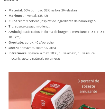
Material:
65% bumbac, 32% nailon, 3% elastan
Marime:
universala (38-42)
Culoare:
mix colorat (inspirat de ingrediente de hamburger)
Tip:
sosete casual, mid-length
Ambalaj:
cutie cadou in forma de burger (dimensiune 11.5 x 11.5 x
10.5 cm)
Greutate:
aprox. 40 g/pereche
Sezon:
primavara, toamna, iarna
Intretinere:
spalare la max. 30°C, nu se albesc, nu se usuca
mecanic, uscare naturala pe umeras