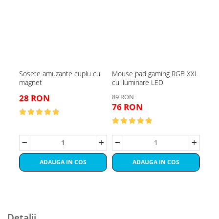
Sosete amuzante cuplu cu
Mouse pad gaming RGB XXL
Ming
magnet
cu iluminare LED
inte
28 RON
89 RON
58 
76 RON
46
ADAUGA IN COS
ADAUGA IN COS
Detalii