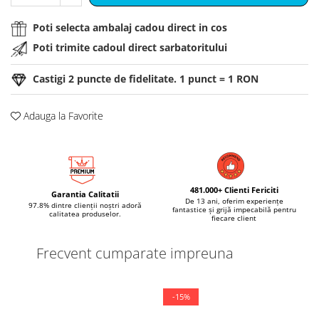
Poti selecta ambalaj cadou direct in cos
Poti trimite cadoul direct sarbatoritului
Castigi
2
puncte de fidelitate. 1 punct = 1 RON
Adauga la Favorite
481.000+ Clienti Fericiti
Garantia Calitatii
De 13 ani, oferim experiențe
97.8% dintre clienții noștri adoră
fantastice și grijă impecabilă pentru
calitatea produselor.
fiecare client
Frecvent cumparate impreuna
-15%
-2