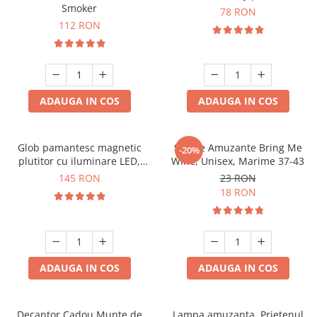
Smoker
78 RON
112 RON
ADAUGA IN COS
ADAUGA IN COS
Glob pamantesc magnetic
Sosete Amuzante Bring Me
-20%
plutitor cu iluminare LED,
Wine, Unisex, Marime 37-43
Forma C
145 RON
23 RON
18 RON
ADAUGA IN COS
ADAUGA IN COS
Decantor Cadou Munte de
Lampa amuzanta, Prietenul