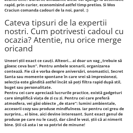
rapid, prin curier, economisind astfel timp pretios. Si Mos
Craciun comanda cadouri de la noi, parol. :)
Cateva tipsuri de la expertii
nostri. Cum potrivesti cadoul cu
ocazia? Atentie, nu orice merge
oricand
Uneori știi exact ce cauți. Alteori… ai doar un vag „trebuie să
găsesc ceva bun”. Pentru ambele scenarii, organizarea
contează. Fie că e vorba despre aniversări, onomastici, Secret
Santa sau momente spontane în care vrei să impresionezi,
selecția este gândită astfel încât să poți filtra rapid după stil,
buget sau personalitate.
Pentru cei care apreciază lucrurile practice, există gadgeturi
care simplifică viața de zi cu zi. Pentru cei care preferă
atmosfera, vei găsi obiecte „de stare”: lumini ambientale,
accesorii cozy sau produse mindfulness. Iar pentru cei greu de
surprins… ei bine, aici devine interesant. Sunt exact genul de
produse pe care nu le cauți, dar când le vezi, știi că ai nimerit
bine. Știi că asta i se va potrivi de minune!