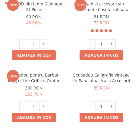
Puzzle 3D din lemn Calendar
Set sah si accesorii vin
-20%
-10%
21 Piese
Checkmate Caseta rafinata
60 RON
81 RON
48 RON
73 RON
ADAUGA IN COS
ADAUGA IN COS
Set Cadou pentru Barbati
Set cadou Caligrafie Vintage
-26%
King of the Grill cu Gratar
cu Pana albastra si Accesorii
Portabil, Sort si Accesorii BBQ
300 RON
85 RON
222 RON
ADAUGA IN COS
ADAUGA IN COS