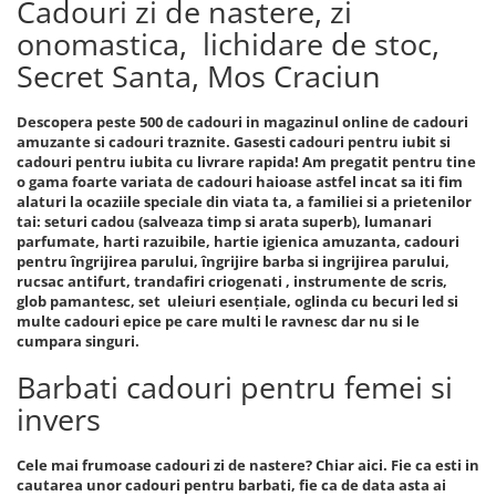
Cadouri zi de nastere, zi
onomastica, lichidare de stoc,
Secret Santa, Mos Craciun
Descopera peste 500 de cadouri in magazinul online de cadouri
amuzante si cadouri traznite. Gasesti cadouri pentru iubit si
cadouri pentru iubita cu livrare rapida! Am pregatit pentru tine
o gama foarte variata de cadouri haioase astfel incat sa iti fim
alaturi la ocaziile speciale din viata ta, a familiei si a prietenilor
tai: seturi cadou (salveaza timp si arata superb), lumanari
parfumate, harti razuibile, hartie igienica amuzanta, cadouri
pentru îngrijirea parului, îngrijire barba si ingrijirea parului,
rucsac antifurt, trandafiri criogenati , instrumente de scris,
glob pamantesc, set uleiuri esențiale, oglinda cu becuri led si
multe cadouri epice pe care multi le ravnesc dar nu si le
cumpara singuri.
Barbati cadouri pentru femei si
invers
Cele mai frumoase cadouri zi de nastere? Chiar aici. Fie ca esti in
cautarea unor cadouri pentru barbati, fie ca de data asta ai