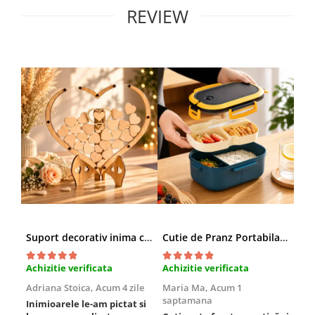
REVIEW
Suport decorativ inima cu mesaje, Cadou cu suflet
Cutie de Pranz Portabila cu Compartimente
Achizitie verificata
Achizitie verificata
Ach
Adriana Stoica,
Acum 4 zile
Maria Ma,
Acum 1
Sof
saptamana
Inimioarele le-am pictat si
Umb