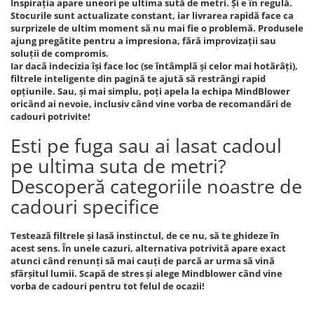
Inspirația apare uneori pe ultima sută de metri. Și e în regulă.
Stocurile sunt actualizate constant, iar livrarea rapidă face ca
surprizele de ultim moment să nu mai fie o problemă. Produsele
ajung pregătite pentru a impresiona, fără improvizații sau
soluții de compromis.
Iar dacă indecizia își face loc (se întâmplă și celor mai hotărâți),
filtrele inteligente din pagină te ajută să restrângi rapid
opțiunile. Sau, și mai simplu, poți apela la echipa MindBlower
oricând ai nevoie, inclusiv când vine vorba de recomandări de
cadouri potrivite!
Esti pe fuga sau ai lasat cadoul
pe ultima suta de metri?
Descoperă categoriile noastre de
cadouri specifice
Testează filtrele și lasă instinctul, de ce nu, să te ghideze în
acest sens. În unele cazuri, alternativa potrivită apare exact
atunci când renunți să mai cauți de parcă ar urma să vină
sfârșitul lumii. Scapă de stres și alege Mindblower când vine
vorba de cadouri pentru tot felul de ocazii!