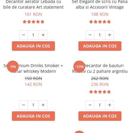
Decantor aerator Lebada cu
Set Elegant de scris cu Pana
bile de curatare Art statement
alba si Accesorii Vintage
161 RON
188 RON
ADAUGA IN COS
ADAUGA IN COS
Set premium Drinks Smoker +
Set Decantor de bauturi
-5%
-10%
Pahar whiskey Modern
Rotativ cu 2 pahare argintiu
150 RON
262 RON
142 RON
236 RON
ADAUGA IN COS
ADAUGA IN COS