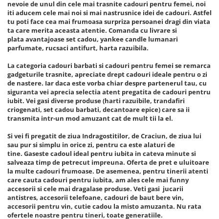
nevoie de unul din cele mai trasnite cadouri pentru femei, noi
iti aducem cele mai noi si mai nastrusnice idei de cadouri. Astfel
tu poti face cea mai frumoasa surpriza persoanei dragi din viata
ta care merita aceasta atentie. Comanda cu livrare si
plata avantajoase set cadou, yankee candle lumanari
parfumate, rucsaci antifurt, harta razuibila.
La categoria cadouri barbati si cadouri pentru femei se remarca
gadgeturile trasnite, apreciate drept cadouri ideale pentru o zi
de nastere. Iar daca este vorba chiar despre partenerul tau, cu
siguranta vei aprecia selectia atent pregatita de cadouri pentru
iubit. Vei gasi diverse produse (harti razuibile, trandafiri
criogenati, set cadou barbati, decantoare epice) care sa ii
transmita intr-un mod amuzant cat de mult tii la el.
Si vei fi pregatit de ziua Indragostitilor, de Craciun, de ziua lui
sau pur si simplu in orice zi, pentru ca este alaturi de
tine. Gaseste cadoul ideal pentru iubita in cateva minute si
salveaza timp de petrecut impreuna. Oferta de pret e uluitoare
la multe cadouri frumoase. De asemenea, pentru tinerii atenti
care cauta cadouri pentru iubita, am ales cele mai funny
accesorii si cele mai dragalase produse. Veti gasi jucarii
antistres, accesorii telefoane, cadouri de baut bere vin,
accesorii pentru vin, cutie cadou la misto amuzanta. Nu rata
ofertele noastre pentru tineri, toate generatiile.