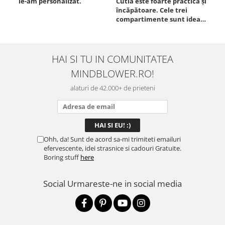
le-am personalizat.
Cutia este foarte practică și
poz
încăpătoare. Cele trei
ori
compartimente sunt ideale
chi
pentru a separa
Mat
alimentele, iar închiderea
se 
este sigură, fără scurgeri. O
dim
folosesc aproape zilnic la
pot
HAI SI TU IN COMUNITATEA
serviciu și sunt foarte
mul
MINDBLOWER.RO!
mulțumită.
rec
ceva
alaturi de 42.000+ de prieteni
Ohh, da! Sunt de acord sa-mi trimiteti emailuri
efervescente, idei strasnice si cadouri Gratuite.
Boring stuff
here
Social
Urmareste-ne in social media