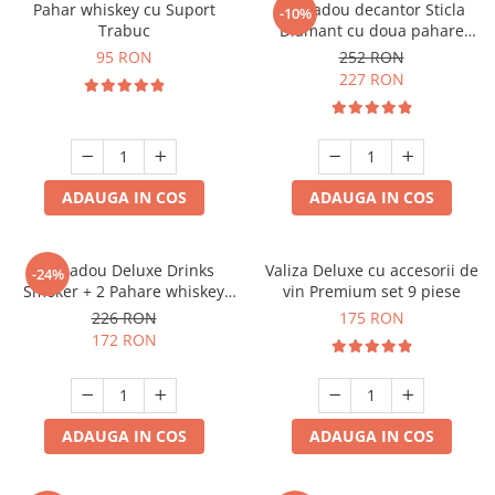
Pahar whiskey cu Suport
Set cadou decantor Sticla
-10%
Trabuc
Diamant cu doua pahare
Deluxe
95 RON
252 RON
227 RON
ADAUGA IN COS
ADAUGA IN COS
Set cadou Deluxe Drinks
Valiza Deluxe cu accesorii de
-24%
Smoker + 2 Pahare whiskey
vin Premium set 9 piese
Classical
226 RON
175 RON
172 RON
ADAUGA IN COS
ADAUGA IN COS