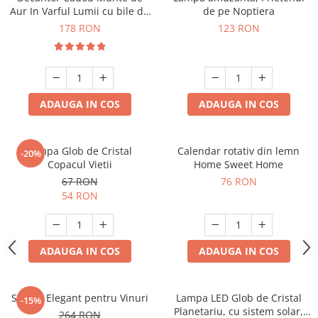
Aur In Varful Lumii cu bile de
de pe Noptiera
curatare
178 RON
123 RON
ADAUGA IN COS
ADAUGA IN COS
Lampa Glob de Cristal
Calendar rotativ din lemn
-20%
Copacul Vietii
Home Sweet Home
67 RON
76 RON
54 RON
ADAUGA IN COS
ADAUGA IN COS
Suport Elegant pentru Vinuri
Lampa LED Glob de Cristal
-15%
Planetariu, cu sistem solar,
264 RON