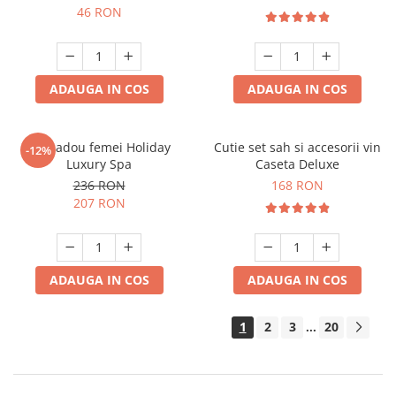
crocodil
46 RON
ADAUGA IN COS
ADAUGA IN COS
Set cadou femei Holiday
Cutie set sah si accesorii vin
-12%
Luxury Spa
Caseta Deluxe
236 RON
168 RON
207 RON
ADAUGA IN COS
ADAUGA IN COS
1
2
3
20
...