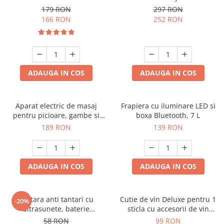
179 RON
297 RON
166 RON
252 RON
ADAUGA IN COS
ADAUGA IN COS
Aparat electric de masaj
Frapiera cu iluminare LED si
pentru picioare, gambe si
boxa Bluetooth, 7 L
brate
189 RON
139 RON
ADAUGA IN COS
ADAUGA IN COS
Bratara anti tantari cu
Cutie de vin Deluxe pentru 1
-20%
ultrasunete, baterie
sticla cu accesorii de vin
reincarcabila 90mAh
incluse piele ecologica de
58 RON
99 RON