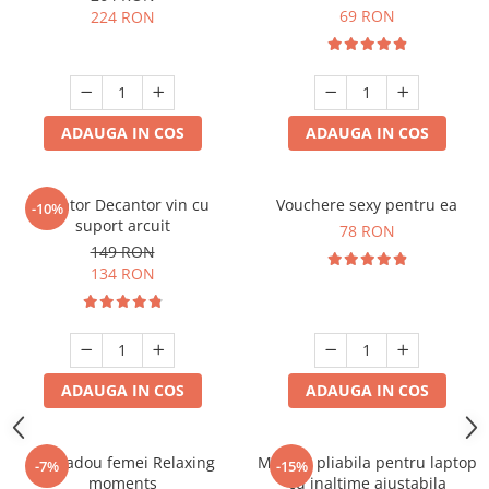
cadou captivant
69 RON
224 RON
ADAUGA IN COS
ADAUGA IN COS
Aerator Decantor vin cu
Vouchere sexy pentru ea
-10%
suport arcuit
78 RON
149 RON
134 RON
ADAUGA IN COS
ADAUGA IN COS
Set cadou femei Relaxing
Masuta pliabila pentru laptop
-7%
-15%
moments
cu inaltime ajustabila