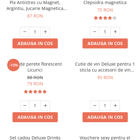
Pix Antistres cu Magnet,
Clepsidra magnetica
Argintiu, Jucarie Magnetica
75 RON
pentru Birou
87 RON
ADAUGA IN COS
ADAUGA IN COS
Ceas de perete florescent
Cutie de vin Deluxe pentru 1
-10%
Licurici
sticla cu accesorii de vin
incluse interior oranj
88 RON
95 RON
79 RON
ADAUGA IN COS
ADAUGA IN COS
Set cadou Deluxe Drinks
Vouchere sexy pentru el