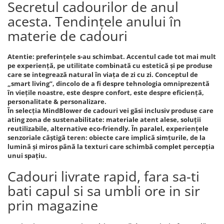
Secretul cadourilor de anul
acesta. Tendințele anului în
materie de cadouri
Atentie: preferințele s-au schimbat. Accentul cade tot mai mult
pe experiență, pe utilitate combinată cu estetică și pe produse
care se integrează natural în viața de zi cu zi. Conceptul de
„smart living”, dincolo de a fi despre tehnologia omniprezentă
în viețile noastre, este despre confort, este despre eficiență,
personalitate & personalizare.
În selecția MindBlower de cadouri vei găsi inclusiv produse care
ating zona de sustenabilitate: materiale atent alese, soluții
reutilizabile, alternative eco-friendly. În paralel, experiențele
senzoriale câștigă teren: obiecte care implică simțurile, de la
lumină și miros până la texturi care schimbă complet percepția
unui spațiu.
Cadouri livrate rapid, fara sa-ti
bati capul si sa umbli ore in sir
prin magazine