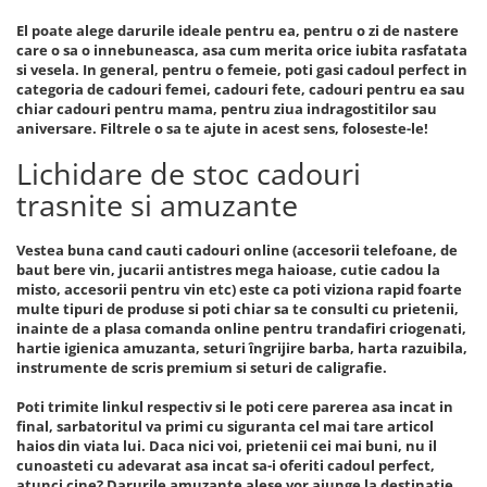
El poate alege darurile ideale pentru ea, pentru o zi de nastere
care o sa o innebuneasca, asa cum merita orice iubita rasfatata
si vesela. In general, pentru o femeie, poti gasi cadoul perfect in
categoria de cadouri femei, cadouri fete, cadouri pentru ea sau
chiar cadouri pentru mama, pentru ziua indragostitilor sau
aniversare. Filtrele o sa te ajute in acest sens, foloseste-le!
Lichidare de stoc cadouri
trasnite si amuzante
Vestea buna cand cauti cadouri online (accesorii telefoane, de
baut bere vin, jucarii antistres mega haioase, cutie cadou la
misto, accesorii pentru vin etc) este ca poti viziona rapid foarte
multe tipuri de produse si poti chiar sa te consulti cu prietenii,
inainte de a plasa comanda online pentru trandafiri criogenati,
hartie igienica amuzanta, seturi îngrijire barba, harta razuibila,
instrumente de scris premium si seturi de caligrafie.
Poti trimite linkul respectiv si le poti cere parerea asa incat in
final, sarbatoritul va primi cu siguranta cel mai tare articol
haios din viata lui. Daca nici voi, prietenii cei mai buni, nu il
cunoasteti cu adevarat asa incat sa-i oferiti cadoul perfect,
atunci cine? Darurile amuzante alese vor ajunge la destinatie