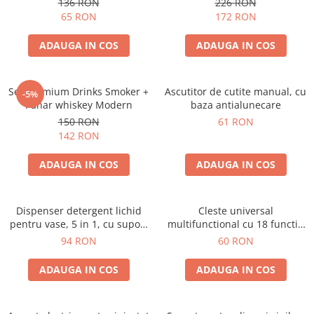
136 RON
226 RON
65 RON
172 RON
ADAUGA IN COS
ADAUGA IN COS
Set premium Drinks Smoker +
Ascutitor de cutite manual, cu
-5%
Pahar whiskey Modern
baza antialunecare
150 RON
61 RON
142 RON
ADAUGA IN COS
ADAUGA IN COS
Dispenser detergent lichid
Cleste universal
pentru vase, 5 in 1, cu suport
multifunctional cu 18 functii,
burete si laveta, organizator
pliabil
94 RON
60 RON
chiuveta
ADAUGA IN COS
ADAUGA IN COS