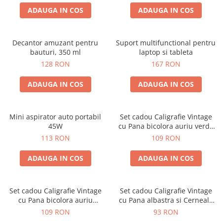
ADAUGA IN COS
ADAUGA IN COS
Decantor amuzant pentru
Suport multifunctional pentru
bauturi, 350 ml
laptop si tableta
128 RON
167 RON
ADAUGA IN COS
ADAUGA IN COS
Mini aspirator auto portabil
Set cadou Caligrafie Vintage
45W
cu Pana bicolora auriu verde
si Accesorii pentru Sigiliu, 5
113 RON
109 RON
piese
ADAUGA IN COS
ADAUGA IN COS
Set cadou Caligrafie Vintage
Set cadou Caligrafie Vintage
cu Pana bicolora auriu
cu Pana albastra si Cerneala
albastru si Accesorii pentru
si Accesorii, 7 piese
109 RON
93 RON
Sigiliu, 5 piese