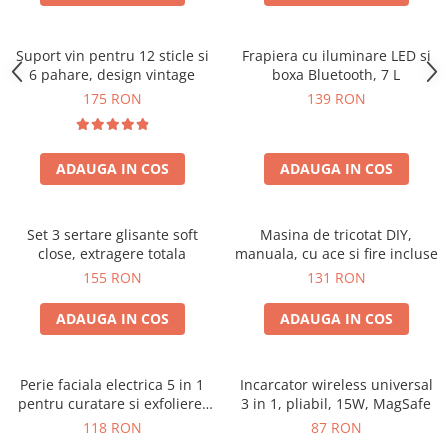
Suport vin pentru 12 sticle si
Frapiera cu iluminare LED si
6 pahare, design vintage
boxa Bluetooth, 7 L
175 RON
139 RON
ADAUGA IN COS
ADAUGA IN COS
Set 3 sertare glisante soft
Masina de tricotat DIY,
close, extragere totala
manuala, cu ace si fire incluse
155 RON
131 RON
ADAUGA IN COS
ADAUGA IN COS
Perie faciala electrica 5 in 1
Incarcator wireless universal
pentru curatare si exfoliere,
3 in 1, pliabil, 15W, MagSafe
cu vibratii, reincarcabila
118 RON
87 RON