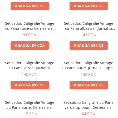
ADAUGA IN COS
ADAUGA IN COS
Set cadou Caligrafie Vintage
Set cadou Caligrafie Vintage
cu Pana rosie si Cerneala si
cu Pana albastra , Jurnal si
Accesorii, 7 piese
Suport pentru stilou, 9 piese
93 RON
143 RON
ADAUGA IN COS
ADAUGA IN COS
Set cadou Caligrafie Vintage
Set cadou Caligrafie Vintage
cu Pana verde, Jurnal si
cu Pana aurie, Jurnal si Suport
Suport pentru stilou, 9 piese
pentru stilou, 9 piese
143 RON
143 RON
ADAUGA IN COS
ADAUGA IN COS
Set cadou Caligrafie Vintage
Set cadou Caligrafie cu Pana
cu Pana aurie, Cerneala si
verde tip paun, Cerneala si
Stampila, 5 piese
Cutie Vintage, 3 piese
115 RON
84 RON