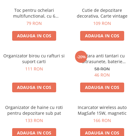
Toc pentru ochelari
Cutie de depozitare
multifunctional, cu 6
decorativa, Carte vintage
compartimente
79 RON
109 RON
ADAUGA IN COS
ADAUGA IN COS
Organizator birou cu rafturi si
Bratara anti tantari cu
-20%
suport carti
ultrasunete, baterie
reincarcabila 90mAh
111 RON
58 RON
46 RON
ADAUGA IN COS
ADAUGA IN COS
Organizator de haine cu roti
Incarcator wireless auto
pentru depozitare sub pat
MagSafe 15W, magnetic
133 RON
166 RON
ADAUGA IN COS
ADAUGA IN COS