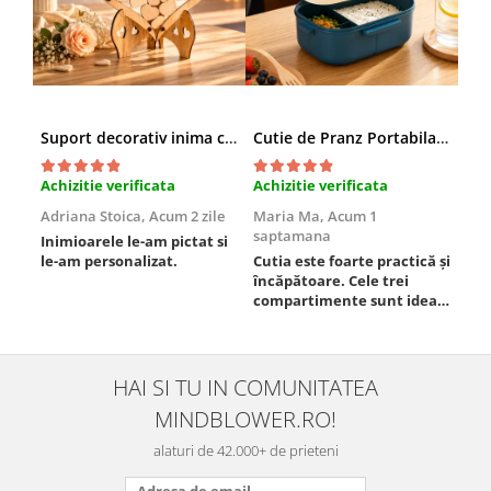
Suport decorativ inima cu mesaje, Cadou cu suflet
Cutie de Pranz Portabila cu Compartimente
Achizitie verificata
Achizitie verificata
Ach
Adriana Stoica,
Acum 2 zile
Maria Ma,
Acum 1
Sof
saptamana
Inimioarele le-am pictat si
Umb
le-am personalizat.
Cutia este foarte practică și
poz
încăpătoare. Cele trei
ori
compartimente sunt ideale
chi
pentru a separa
Mat
alimentele, iar închiderea
se 
este sigură, fără scurgeri. O
dim
folosesc aproape zilnic la
pot
HAI SI TU IN COMUNITATEA
serviciu și sunt foarte
mul
MINDBLOWER.RO!
mulțumită.
rec
ceva
alaturi de 42.000+ de prieteni