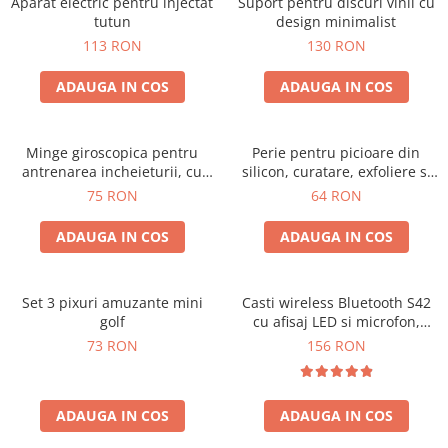
Aparat electric pentru injectat
Suport pentru discuri vinil cu
tutun
design minimalist
113 RON
130 RON
ADAUGA IN COS
ADAUGA IN COS
Minge giroscopica pentru
Perie pentru picioare din
antrenarea incheieturii, cu
silicon, curatare, exfoliere si
iluminare RGB
masaj
75 RON
64 RON
ADAUGA IN COS
ADAUGA IN COS
Set 3 pixuri amuzante mini
Casti wireless Bluetooth S42
golf
cu afisaj LED si microfon,
compatibile cu iOS si Android
73 RON
156 RON
ADAUGA IN COS
ADAUGA IN COS