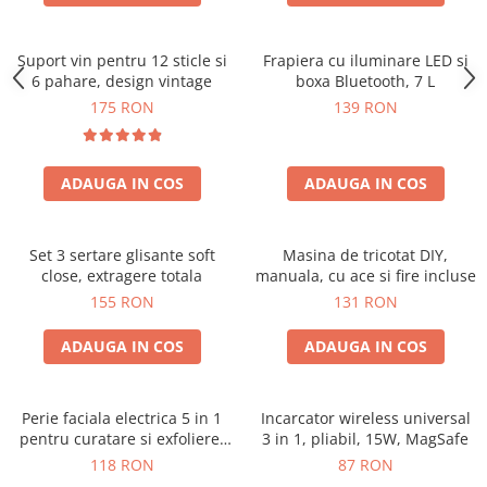
Suport vin pentru 12 sticle si
Frapiera cu iluminare LED si
6 pahare, design vintage
boxa Bluetooth, 7 L
175 RON
139 RON
ADAUGA IN COS
ADAUGA IN COS
Set 3 sertare glisante soft
Masina de tricotat DIY,
close, extragere totala
manuala, cu ace si fire incluse
155 RON
131 RON
ADAUGA IN COS
ADAUGA IN COS
Perie faciala electrica 5 in 1
Incarcator wireless universal
pentru curatare si exfoliere,
3 in 1, pliabil, 15W, MagSafe
cu vibratii, reincarcabila
118 RON
87 RON