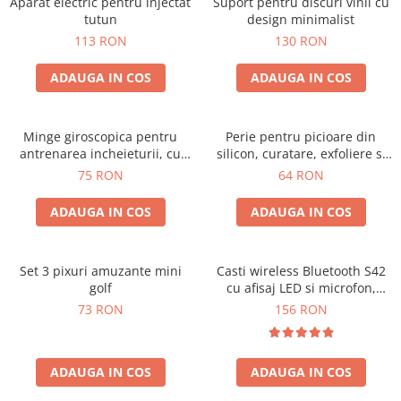
Aparat electric pentru injectat
Suport pentru discuri vinil cu
tutun
design minimalist
113 RON
130 RON
ADAUGA IN COS
ADAUGA IN COS
Minge giroscopica pentru
Perie pentru picioare din
antrenarea incheieturii, cu
silicon, curatare, exfoliere si
iluminare RGB
masaj
75 RON
64 RON
ADAUGA IN COS
ADAUGA IN COS
Set 3 pixuri amuzante mini
Casti wireless Bluetooth S42
golf
cu afisaj LED si microfon,
compatibile cu iOS si Android
73 RON
156 RON
ADAUGA IN COS
ADAUGA IN COS