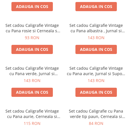
ADAUGA IN COS
ADAUGA IN COS
Set cadou Caligrafie Vintage
Set cadou Caligrafie Vintage
cu Pana rosie si Cerneala si
cu Pana albastra , Jurnal si
Accesorii, 7 piese
Suport pentru stilou, 9 piese
93 RON
143 RON
ADAUGA IN COS
ADAUGA IN COS
Set cadou Caligrafie Vintage
Set cadou Caligrafie Vintage
cu Pana verde, Jurnal si
cu Pana aurie, Jurnal si Suport
Suport pentru stilou, 9 piese
pentru stilou, 9 piese
143 RON
143 RON
ADAUGA IN COS
ADAUGA IN COS
Set cadou Caligrafie Vintage
Set cadou Caligrafie cu Pana
cu Pana aurie, Cerneala si
verde tip paun, Cerneala si
Stampila, 5 piese
Cutie Vintage, 3 piese
115 RON
84 RON