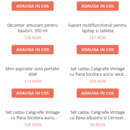
ADAUGA IN COS
ADAUGA IN COS
Decantor amuzant pentru
Suport multifunctional pentru
bauturi, 350 ml
laptop si tableta
128 RON
167 RON
ADAUGA IN COS
ADAUGA IN COS
Mini aspirator auto portabil
Set cadou Caligrafie Vintage
45W
cu Pana bicolora auriu verde
si Accesorii pentru Sigiliu, 5
113 RON
109 RON
piese
ADAUGA IN COS
ADAUGA IN COS
Set cadou Caligrafie Vintage
Set cadou Caligrafie Vintage
cu Pana bicolora auriu
cu Pana albastra si Cerneala
albastru si Accesorii pentru
si Accesorii, 7 piese
109 RON
93 RON
Sigiliu, 5 piese