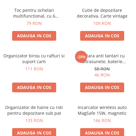
Toc pentru ochelari
Cutie de depozitare
multifunctional, cu 6
decorativa, Carte vintage
compartimente
79 RON
109 RON
ADAUGA IN COS
ADAUGA IN COS
Organizator birou cu rafturi si
Bratara anti tantari cu
-20%
suport carti
ultrasunete, baterie
reincarcabila 90mAh
111 RON
58 RON
46 RON
ADAUGA IN COS
ADAUGA IN COS
Organizator de haine cu roti
Incarcator wireless auto
pentru depozitare sub pat
MagSafe 15W, magnetic
133 RON
166 RON
ADAUGA IN COS
ADAUGA IN COS