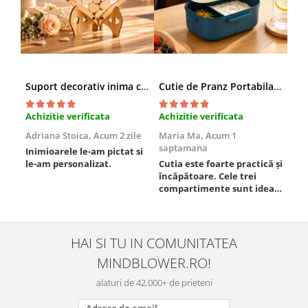
Suport decorativ inima cu mesaje, Cadou cu suflet
Cutie de Pranz Portabila cu Compartimente
Achizitie verificata
Achizitie verificata
Ach
Adriana Stoica,
Acum 2 zile
Maria Ma,
Acum 1
Sof
saptamana
Inimioarele le-am pictat si
Umb
le-am personalizat.
Cutia este foarte practică și
poz
încăpătoare. Cele trei
ori
compartimente sunt ideale
chi
pentru a separa
Mat
alimentele, iar închiderea
se 
este sigură, fără scurgeri. O
dim
folosesc aproape zilnic la
pot
HAI SI TU IN COMUNITATEA
serviciu și sunt foarte
mul
MINDBLOWER.RO!
mulțumită.
rec
ceva
alaturi de 42.000+ de prieteni