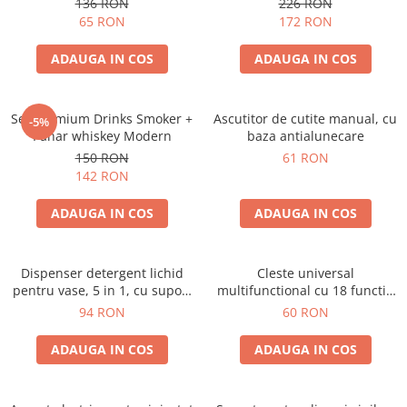
136 RON
226 RON
65 RON
172 RON
ADAUGA IN COS
ADAUGA IN COS
Set premium Drinks Smoker +
Ascutitor de cutite manual, cu
-5%
Pahar whiskey Modern
baza antialunecare
150 RON
61 RON
142 RON
ADAUGA IN COS
ADAUGA IN COS
Dispenser detergent lichid
Cleste universal
pentru vase, 5 in 1, cu suport
multifunctional cu 18 functii,
burete si laveta, organizator
pliabil
94 RON
60 RON
chiuveta
ADAUGA IN COS
ADAUGA IN COS