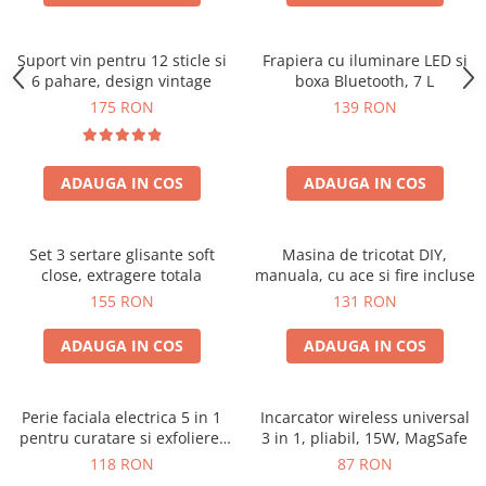
Suport vin pentru 12 sticle si
Frapiera cu iluminare LED si
6 pahare, design vintage
boxa Bluetooth, 7 L
175 RON
139 RON
ADAUGA IN COS
ADAUGA IN COS
Set 3 sertare glisante soft
Masina de tricotat DIY,
close, extragere totala
manuala, cu ace si fire incluse
155 RON
131 RON
ADAUGA IN COS
ADAUGA IN COS
Perie faciala electrica 5 in 1
Incarcator wireless universal
pentru curatare si exfoliere,
3 in 1, pliabil, 15W, MagSafe
cu vibratii, reincarcabila
118 RON
87 RON