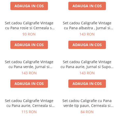
ADAUGA IN COS
ADAUGA IN COS
Set cadou Caligrafie Vintage
Set cadou Caligrafie Vintage
cu Pana rosie si Cerneala si
cu Pana albastra , Jurnal si
Accesorii, 7 piese
Suport pentru stilou, 9 piese
93 RON
143 RON
ADAUGA IN COS
ADAUGA IN COS
Set cadou Caligrafie Vintage
Set cadou Caligrafie Vintage
cu Pana verde, Jurnal si
cu Pana aurie, Jurnal si Suport
Suport pentru stilou, 9 piese
pentru stilou, 9 piese
143 RON
143 RON
ADAUGA IN COS
ADAUGA IN COS
Set cadou Caligrafie Vintage
Set cadou Caligrafie cu Pana
cu Pana aurie, Cerneala si
verde tip paun, Cerneala si
Stampila, 5 piese
Cutie Vintage, 3 piese
115 RON
84 RON