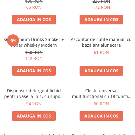
136 RON
226 RON
65 RON
172 RON
ADAUGA IN COS
ADAUGA IN COS
Set premium Drinks Smoker +
Ascutitor de cutite manual, cu
-5%
Pahar whiskey Modern
baza antialunecare
150 RON
61 RON
142 RON
ADAUGA IN COS
ADAUGA IN COS
Dispenser detergent lichid
Cleste universal
pentru vase, 5 in 1, cu suport
multifunctional cu 18 functii,
burete si laveta, organizator
pliabil
94 RON
60 RON
chiuveta
ADAUGA IN COS
ADAUGA IN COS