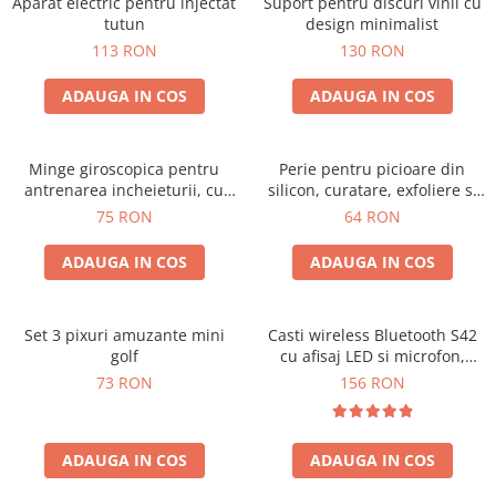
Aparat electric pentru injectat
Suport pentru discuri vinil cu
tutun
design minimalist
113 RON
130 RON
ADAUGA IN COS
ADAUGA IN COS
Minge giroscopica pentru
Perie pentru picioare din
antrenarea incheieturii, cu
silicon, curatare, exfoliere si
iluminare RGB
masaj
75 RON
64 RON
ADAUGA IN COS
ADAUGA IN COS
Set 3 pixuri amuzante mini
Casti wireless Bluetooth S42
golf
cu afisaj LED si microfon,
compatibile cu iOS si Android
73 RON
156 RON
ADAUGA IN COS
ADAUGA IN COS