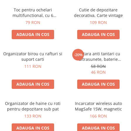
Toc pentru ochelari
Cutie de depozitare
multifunctional, cu 6
decorativa, Carte vintage
compartimente
79 RON
109 RON
ADAUGA IN COS
ADAUGA IN COS
Organizator birou cu rafturi si
Bratara anti tantari cu
-20%
suport carti
ultrasunete, baterie
reincarcabila 90mAh
111 RON
58 RON
46 RON
ADAUGA IN COS
ADAUGA IN COS
Organizator de haine cu roti
Incarcator wireless auto
pentru depozitare sub pat
MagSafe 15W, magnetic
133 RON
166 RON
ADAUGA IN COS
ADAUGA IN COS