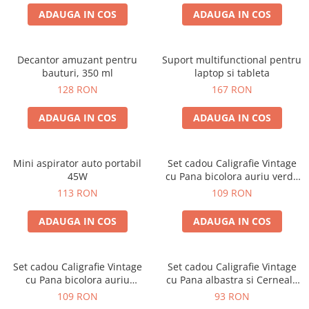
ADAUGA IN COS
ADAUGA IN COS
Decantor amuzant pentru
Suport multifunctional pentru
bauturi, 350 ml
laptop si tableta
128 RON
167 RON
ADAUGA IN COS
ADAUGA IN COS
Mini aspirator auto portabil
Set cadou Caligrafie Vintage
45W
cu Pana bicolora auriu verde
si Accesorii pentru Sigiliu, 5
113 RON
109 RON
piese
ADAUGA IN COS
ADAUGA IN COS
Set cadou Caligrafie Vintage
Set cadou Caligrafie Vintage
cu Pana bicolora auriu
cu Pana albastra si Cerneala
albastru si Accesorii pentru
si Accesorii, 7 piese
109 RON
93 RON
Sigiliu, 5 piese