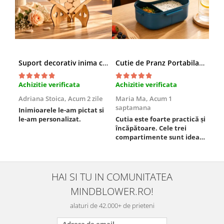
Suport decorativ inima cu mesaje, Cadou cu suflet
Cutie de Pranz Portabila cu Compartimente
Achizitie verificata
Achizitie verificata
Ach
Adriana Stoica,
Acum 2 zile
Maria Ma,
Acum 1
Sof
saptamana
Inimioarele le-am pictat si
Umb
le-am personalizat.
Cutia este foarte practică și
poz
încăpătoare. Cele trei
ori
compartimente sunt ideale
chi
pentru a separa
Mat
alimentele, iar închiderea
se 
este sigură, fără scurgeri. O
dim
folosesc aproape zilnic la
pot
HAI SI TU IN COMUNITATEA
serviciu și sunt foarte
mul
MINDBLOWER.RO!
mulțumită.
rec
ceva
alaturi de 42.000+ de prieteni