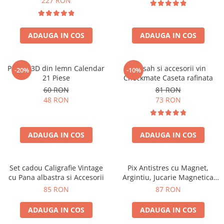
227 RON
ADAUGA IN COS
ADAUGA IN COS
Puzzle 3D din lemn Calendar
Set sah si accesorii vin
-20%
-10%
21 Piese
Checkmate Caseta rafinata
60 RON
81 RON
48 RON
73 RON
ADAUGA IN COS
ADAUGA IN COS
Set cadou Caligrafie Vintage
Pix Antistres cu Magnet,
cu Pana albastra si Accesorii
Argintiu, Jucarie Magnetica
pentru Birou
85 RON
87 RON
ADAUGA IN COS
ADAUGA IN COS