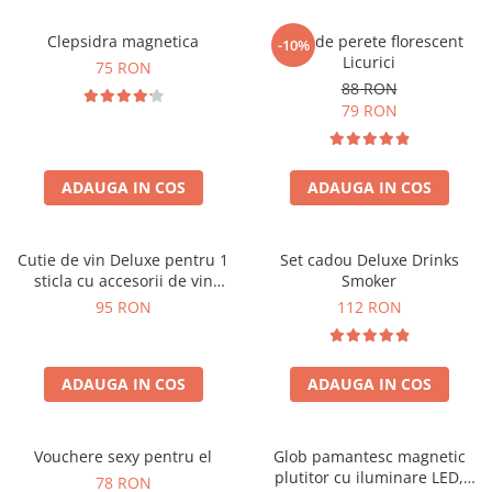
Clepsidra magnetica
Ceas de perete florescent
-10%
Licurici
75 RON
88 RON
79 RON
ADAUGA IN COS
ADAUGA IN COS
Cutie de vin Deluxe pentru 1
Set cadou Deluxe Drinks
sticla cu accesorii de vin
Smoker
incluse interior oranj
95 RON
112 RON
ADAUGA IN COS
ADAUGA IN COS
Vouchere sexy pentru el
Glob pamantesc magnetic
plutitor cu iluminare LED,
78 RON