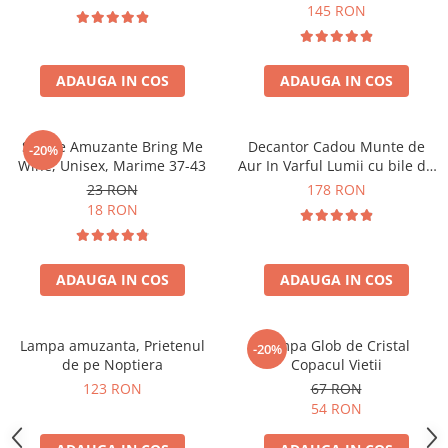
Forma C
145 RON
ADAUGA IN COS
ADAUGA IN COS
Sosete Amuzante Bring Me
Decantor Cadou Munte de
-20%
Wine, Unisex, Marime 37-43
Aur In Varful Lumii cu bile de
curatare
23 RON
178 RON
18 RON
ADAUGA IN COS
ADAUGA IN COS
Lampa amuzanta, Prietenul
Lampa Glob de Cristal
-20%
de pe Noptiera
Copacul Vietii
123 RON
67 RON
54 RON