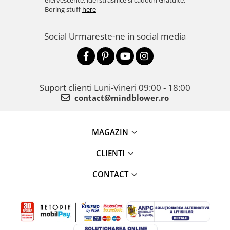
efervescente, idei strasnice si cadouri Gratuite.
Boring stuff
here
Social
Urmareste-ne in social media
Suport clienti
Luni-Vineri 09:00 - 18:00
contact@mindblower.ro
MAGAZIN
CLIENTI
CONTACT