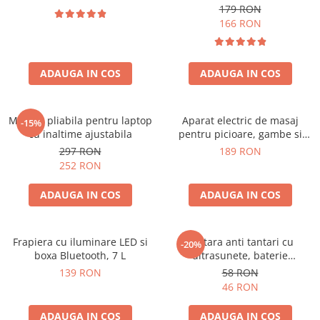
179 RON
166 RON
ADAUGA IN COS
ADAUGA IN COS
Masuta pliabila pentru laptop
Aparat electric de masaj
-15%
cu inaltime ajustabila
pentru picioare, gambe si
brate
297 RON
189 RON
252 RON
ADAUGA IN COS
ADAUGA IN COS
Frapiera cu iluminare LED si
Bratara anti tantari cu
-20%
boxa Bluetooth, 7 L
ultrasunete, baterie
reincarcabila 90mAh
139 RON
58 RON
46 RON
ADAUGA IN COS
ADAUGA IN COS