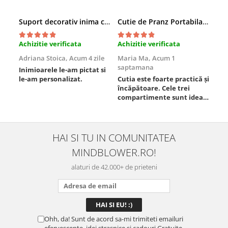
Suport decorativ inima cu mesaje, Cadou cu suflet
Cutie de Pranz Portabila cu Compartimente
Achizitie verificata
Achizitie verificata
Ach
Adriana Stoica,
Acum 4 zile
Maria Ma,
Acum 1
Sof
saptamana
Inimioarele le-am pictat si
Umb
le-am personalizat.
Cutia este foarte practică și
poz
încăpătoare. Cele trei
ori
compartimente sunt ideale
chi
pentru a separa
Mat
alimentele, iar închiderea
se 
este sigură, fără scurgeri. O
dim
folosesc aproape zilnic la
pot
HAI SI TU IN COMUNITATEA
serviciu și sunt foarte
mul
MINDBLOWER.RO!
mulțumită.
rec
ceva
alaturi de 42.000+ de prieteni
Ohh, da! Sunt de acord sa-mi trimiteti emailuri