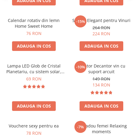
ADAUGA IN COS
ADAUGA IN COS
Calendar rotativ din lemn
Suport Elegant pentru Vinuri
-15%
Home Sweet Home
264 RON
76 RON
224 RON
ADAUGA IN COS
ADAUGA IN COS
Lampa LED Glob de Cristal
Aerator Decantor vin cu
-10%
Planetariu, cu sistem solar,
suport arcuit
cadou captivant
69 RON
149 RON
134 RON
ADAUGA IN COS
ADAUGA IN COS
Vouchere sexy pentru ea
Set cadou femei Relaxing
-7%
moments
78 RON