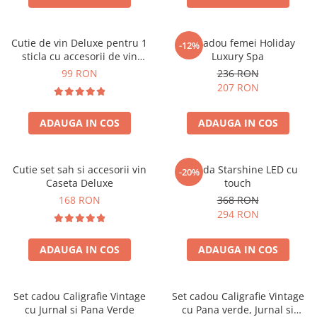
Cutie de vin Deluxe pentru 1
Set cadou femei Holiday
-12%
sticla cu accesorii de vin
Luxury Spa
incluse piele ecologica de
99 RON
236 RON
crocodil
207 RON
ADAUGA IN COS
ADAUGA IN COS
Cutie set sah si accesorii vin
Oglinda Starshine LED cu
-20%
Caseta Deluxe
touch
168 RON
368 RON
294 RON
ADAUGA IN COS
ADAUGA IN COS
Set cadou Caligrafie Vintage
Set cadou Caligrafie Vintage
cu Jurnal si Pana Verde
cu Pana verde, Jurnal si