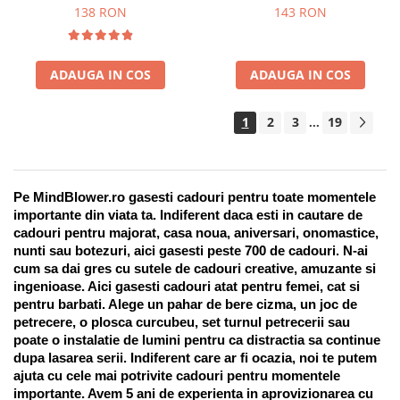
Suport pentru stilou, 9 piese
138 RON
143 RON
ADAUGA IN COS
ADAUGA IN COS
1
2
3
19
...
Pe MindBlower.ro gasesti cadouri pentru toate momentele 
importante din viata ta. Indiferent daca esti in cautare de 
cadouri pentru majorat, casa noua, aniversari, onomastice, 
nunti sau botezuri, aici gasesti peste 700 de cadouri. N-ai 
cum sa dai gres cu sutele de cadouri creative, amuzante si 
ingenioase. Aici gasesti cadouri atat pentru femei, cat si 
pentru barbati. Alege un pahar de bere cizma, un joc de 
petrecere, o plosca curcubeu, set turnul petrecerii sau 
poate o instalatie de lumini pentru ca distractia sa continue 
dupa lasarea serii. Indiferent care ar fi ocazia, noi te putem 
ajuta cu cele mai potrivite cadouri pentru momentele 
importante. Avem 5 ani de experienta in aprovizionarea cu 