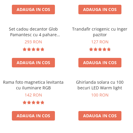
Cadouri Zodia Pesti
Cadouri Sfantul Andrei
Cadouri Fete
Cani si Termosuri
Cadouri Sfantul Alexandru
ADAUGA IN COS
ADAUGA IN COS
Pentru Copilul din tine
Jocuri si Puzzle
Cadouri Sfanta Ana
Cadouri Haioase
Produse pentru Calatorie
Cadouri Constantin si Elena
Set cadou decantor Glob
Trandafir criogenic cu Inger
Cadouri de Casa Noua
Seturi de caligrafie
Pamantesc cu 4 pahare
pazitor
Cadouri Sfanta Maria
Cadouri Majorat
Deluxe
293 RON
127 RON
Cadouri Sfintii Mihail si Gavriil
Cadouri pentru Nasi
Cadouri pentru Bunici
ADAUGA IN COS
ADAUGA IN COS
Cadouri pentru Prieteni
Cadouri pentru Sefi
Rama foto magnetica levitanta
Ghirlanda solara cu 100
Cel ce are tot
cu iluminare RGB
becuri LED Warm light
Cadouri Nunta si Cununie civila
142 RON
100 RON
ADAUGA IN COS
ADAUGA IN COS