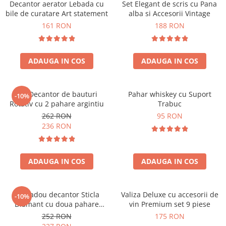
Decantor aerator Lebada cu
Set Elegant de scris cu Pana
bile de curatare Art statement
alba si Accesorii Vintage
161 RON
188 RON
ADAUGA IN COS
ADAUGA IN COS
Set Decantor de bauturi
Pahar whiskey cu Suport
-10%
Rotativ cu 2 pahare argintiu
Trabuc
262 RON
95 RON
236 RON
ADAUGA IN COS
ADAUGA IN COS
Set cadou decantor Sticla
Valiza Deluxe cu accesorii de
-10%
Diamant cu doua pahare
vin Premium set 9 piese
Deluxe
252 RON
175 RON