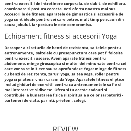
pentru exercitii de intretinere corporala, de slabit, de echilibru,
coordonare si postura corecta. Vezi oferta noastra mai sus.
Accesoriile de fitness, aparatele de gimnastica si accesoriile de
yoga sunt ideale pentru cei care petrec mult timp pe scaun din
cauza jobului, iar postura le este compromisa.
Echipament fitness si accesorii Yoga
Descoper aici seturile de benzi de rezistenta, saltelele pentru
antrenamente, saltelele cu presopunctura care pot fi folosite
pentru exercitii usoare. Avem aparate fitness pentru
abdomene, minge giroscopica si multe idei minunate pentru cei
care vor sa se initieze sau sa aprofundeze Yoga: minge de fitness
cu benzi de rezistenta, zaruri yoga, saltea yoga, roller pentru
yoga si pilates si chiar caramida Yoga. Aparatele fitness eliptice
includ ghiduri de exercitii pentru ca antrenamentele sa fie si
mai interactive si diverse. Ofera si tu aceste cadouri si
contribuie la bunastarea fizica si spirituala a celor sarbatoriti -
parteneri de viata, parinti, prieteni, colegi.
REVIEW