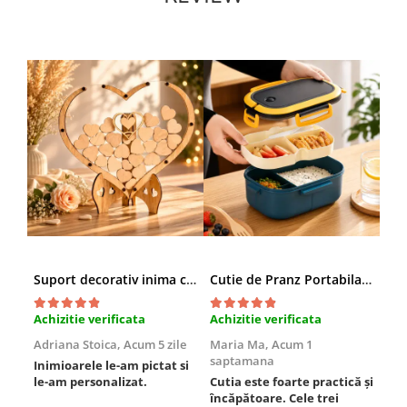
Suport decorativ inima cu mesaje, Cadou cu suflet
Cutie de Pranz Portabila cu Compartimente
Achizitie verificata
Achizitie verificata
Ach
Adriana Stoica,
Acum 5 zile
Maria Ma,
Acum 1
Sof
saptamana
Inimioarele le-am pictat si
Umb
le-am personalizat.
Cutia este foarte practică și
poz
încăpătoare. Cele trei
ori