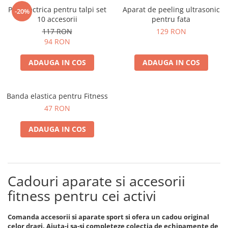
Pila electrica pentru talpi set
Aparat de peeling ultrasonic
-20%
10 accesorii
pentru fata
117 RON
129 RON
94 RON
ADAUGA IN COS
ADAUGA IN COS
Banda elastica pentru Fitness
47 RON
ADAUGA IN COS
Cadouri aparate si accesorii
fitness pentru cei activi
Comanda accesorii si aparate sport si ofera un cadou original
celor dragi. Ajuta-i sa-si completeze colectia de echipamente de