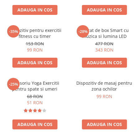
Cadouri Zodia Pesti
Cadouri Sfantul Andrei
Cadouri Fete
Cani si Termosuri
Cadouri Sfantul Alexandru
ADAUGA IN COS
ADAUGA IN COS
Pentru Copilul din tine
Jocuri si Puzzle
Cadouri Sfanta Ana
Cadouri Haioase
Produse pentru Calatorie
Cadouri Constantin si Elena
Dispozitiv pentru exercitii
Aparat de box Smart cu
Cadouri de Casa Noua
-35%
-28%
Seturi de caligrafie
fitness cu timer
muzica si lumina LED
Cadouri Sfanta Maria
Cadouri Majorat
153 RON
477 RON
Cadouri Sfintii Mihail si Gavriil
99 RON
343 RON
Cadouri pentru Nasi
Cadouri pentru Bunici
ADAUGA IN COS
ADAUGA IN COS
Cadouri pentru Prieteni
Cadouri pentru Sefi
Accesoriu Yoga Exercitii
Dispozitiv de masaj pentru
-25%
Cel ce are tot
pentru spate si umeri
zona ochilor
68 RON
99 RON
Cadouri Nunta si Cununie civila
51 RON
ADAUGA IN COS
ADAUGA IN COS