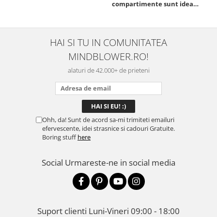
compartimente sunt ideale
chi
pentru a separa
Mat
alimentele, iar închiderea
se 
este sigură, fără scurgeri. O
dim
folosesc aproape zilnic la
pot
HAI SI TU IN COMUNITATEA
serviciu și sunt foarte
mul
MINDBLOWER.RO!
mulțumită.
rec
ceva
alaturi de 42.000+ de prieteni
Ohh, da! Sunt de acord sa-mi trimiteti emailuri
efervescente, idei strasnice si cadouri Gratuite.
Boring stuff
here
Social
Urmareste-ne in social media
Suport clienti
Luni-Vineri 09:00 - 18:00