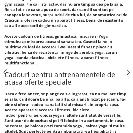
gym acasa. Fie ca il stii activ, dar nu are timp sa dea pe la sala,
fie ca tot zice ca se apuca de sport, dar cand il suni tot pe
canapea leneveste, surprinde-l de ziua lui, de onomastica ori de
Craciun si ofera-i cadou un aparat fitness, benzi de rezistenta
sau alte accesorii de gimnastica.
Aceste cadouri de fitness, gimnastica, miscare si Yoga
stimuleaza miscarea acasa si sanatatea. Gasesti la noi o
multime de idei de accesorii wellness si fitness: placa cu
vibratie, benzi de rezistenta, minge de aerobic yoga, zaruri
yoga, banda elastica, biciclete fitness, aparat fitness
multifunctional.
Cadouri pentru antrenamentele de
acasa oferte speciale
Daca e freelancer, se plange ca s-a ingrasat, ca nu mai are timp
se sala, ca il doare ba una, ba alta, ca a anchilozat pe scaun, fa-i
bine si ofera-i cadoul sanatatii si al miscarii, in propria casa.
Aceste aparate si accesorii fitness, biciclete
indoor pentru aerobic si yoga si altele sunt atat de versatile.
Sunt usor de depozitat si pot fi folosite in apartament, in casa,
pe terasa, pe balcon (vezi caramida yoga , saltea yoga si multe
altele). Sunt perfecte pentru imbunatatirea flexibilitatii si