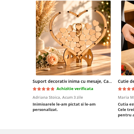
Suport decorativ inima cu mesaje, Cadou cu suflet
Achizitie verificata
Adriana Stoica,
Acum 3 zile
Maria M
Inimioarele le-am pictat si le-am
Cutia es
personalizat.
Cele tr
pentru a
închider
folosesc
foarte 