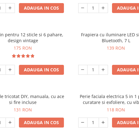
ADAUGA IN COS
ADAUGA I
in pentru 12 sticle si 6 pahare,
Frapiera cu iluminare LED s
design vintage
Bluetooth, 7 L
175 RON
139 RON
ADAUGA IN COS
ADAUGA I
e tricotat DIY, manuala, cu ace
Perie faciala electrica 5 in 1
si fire incluse
curatare si exfoliere, cu vib
reincarcabila
131 RON
118 RON
ADAUGA IN COS
ADAUGA I