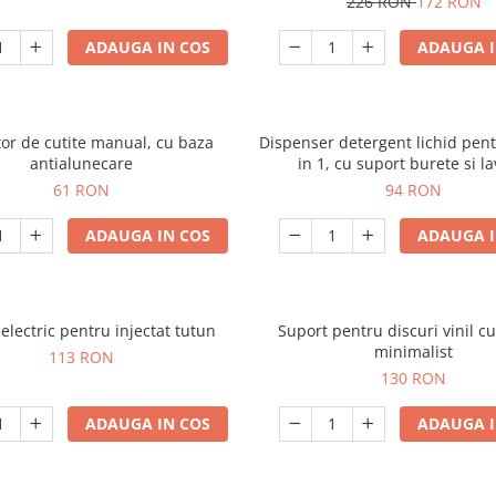
226 RON
172 RON
ADAUGA IN COS
ADAUGA I
tor de cutite manual, cu baza
Dispenser detergent lichid pent
antialunecare
in 1, cu suport burete si la
organizator chiuveta
61 RON
94 RON
ADAUGA IN COS
ADAUGA I
electric pentru injectat tutun
Suport pentru discuri vinil c
minimalist
113 RON
130 RON
ADAUGA IN COS
ADAUGA I