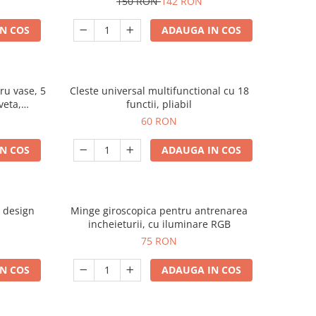
150 RON
142 RON
N COS
ADAUGA IN COS
ru vase, 5
Cleste universal multifunctional cu 18
veta,
functii, pliabil
60 RON
N COS
ADAUGA IN COS
u design
Minge giroscopica pentru antrenarea
incheieturii, cu iluminare RGB
75 RON
N COS
ADAUGA IN COS