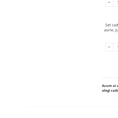
Set cad
aurie, J
Acum ai a
alegi cad