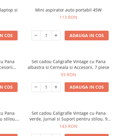
laptop si
Mini aspirator auto portabil 45W
113 RON
N COS
ADAUGA IN COS
 cu Pana
Set cadou Caligrafie Vintage cu Pana
cesorii
albastra si Cerneala si Accesorii, 7 piese
93 RON
N COS
ADAUGA IN COS
 cu Pana
Set cadou Caligrafie Vintage cu Pana
u stilou, 9
verde, Jurnal si Suport pentru stilou, 9
piese
143 RON