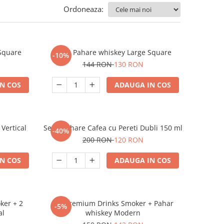
Ordoneaza:
 Square
Set 4 Pahare whiskey Large Square
-10%
144 RON
130 RON
N COS
ADAUGA IN COS
Vertical
Set 4 Pahare Cafea cu Pereti Dubli 150 ml
-40%
200 RON
120 RON
N COS
ADAUGA IN COS
ker + 2
Set premium Drinks Smoker + Pahar
-5%
al
whiskey Modern