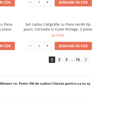
N COS
ADAUGA IN COS
 cu Pana
Set cadou Caligrafie cu Pana verde tip
5 piese
paun, Cerneala si Cutie Vintage, 3 piese
84 RON
N COS
ADAUGA IN COS
1
2
3
15
...
lower.ro. Peste 100 de cadouri listate pentru ca tu sa