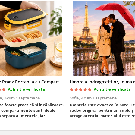
Cutie de Pranz Portabila cu Compartimente
Umbrela Indragostitilor, Inima 
Achizitie verificata
Achizitie verificata
a,
Acum 1 saptamana
Sofia,
Acum 1 saptamana
te foarte practică și încăpătoare.
Umbrela este exact ca în poze. E
ei compartimente sunt ideale
cadou original pentru un cuplu și
 separa alimentele, iar
atrage atenția. Materialul este re
ea este sigură, fără scurgeri. O
se deschide ușor, iar dimensiune
 aproape zilnic la serviciu și sunt
potrivită. Sunt foarte mulțumită
mulțumită.
achiziție și o recomand celor care