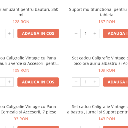
r amuzant pentru bauturi, 350
Suport multifunctional pentru 
ml
tableta
128 RON
167 RON
ADAUGA IN COS
ADAUGA I
ou Caligrafie Vintage cu Pana
Set cadou Caligrafie Vintage
 auriu verde si Accesorii pentru
bicolora auriu albastru si Ac
Sigiliu, 5 piese
pentru Sigiliu, 5 piese
109 RON
109 RON
ADAUGA IN COS
ADAUGA I
ou Caligrafie Vintage cu Pana
Set cadou Caligrafie Vintage
i Cerneala si Accesorii, 7 piese
albastra , Jurnal si Suport pentr
piese
93 RON
143 RON