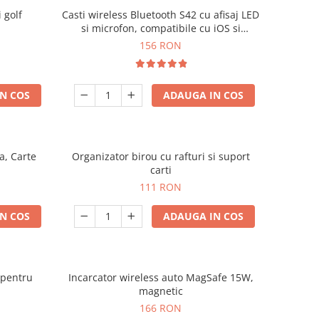
 golf
Casti wireless Bluetooth S42 cu afisaj LED
si microfon, compatibile cu iOS si
Android
156 RON
N COS
ADAUGA IN COS
a, Carte
Organizator birou cu rafturi si suport
carti
111 RON
N COS
ADAUGA IN COS
 pentru
Incarcator wireless auto MagSafe 15W,
magnetic
166 RON