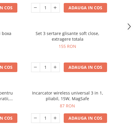
N COS
ADAUGA IN COS
i boxa
Set 3 sertare glisante soft close,
extragere totala
155 RON
N COS
ADAUGA IN COS
 pentru
Incarcator wireless universal 3 in 1,
ratii,
pliabil, 15W, MagSafe
87 RON
N COS
ADAUGA IN COS