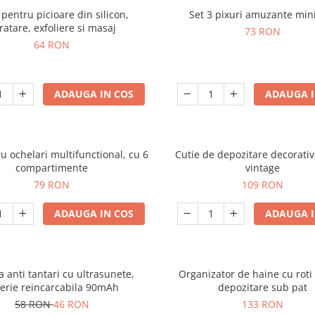
 pentru picioare din silicon,
Set 3 pixuri amuzante mini
ratare, exfoliere si masaj
73 RON
64 RON
ADAUGA IN COS
ADAUGA I
u ochelari multifunctional, cu 6
Cutie de depozitare decorativ
compartimente
vintage
79 RON
109 RON
ADAUGA IN COS
ADAUGA I
a anti tantari cu ultrasunete,
Organizator de haine cu roti
erie reincarcabila 90mAh
depozitare sub pat
58 RON
46 RON
133 RON