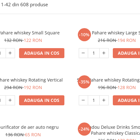
1-
42
din
608
produse
Pahare whiskey Small Square
Set 6 Pahare whiskey Large
-10%
132 RON
122 RON
216 RON
194 RON
ADAUGA IN COS
ADAUGA I
ahare whiskey Rotating Vertical
Set 4 Pahare whiskey Rotating 
-35%
294 RON
192 RON
196 RON
128 RON
ADAUGA IN COS
ADAUGA I
urificator de aer auto negru
Set cadou Deluxe Drinks Smo
-24%
Pahare whiskey Classic
136 RON
65 RON