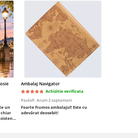
rosie
Ambalaj Navigator
Dispenser pen
Achizitie verificata
Ac
PaulaP,
Acum 2 saptamani
Alina Oa,
Acum
ste un
Foarte frumos ambalajul! Este cu
Îmi place că p
 chiar
adevărat deosebit!
decât din sticl
zistent,
și nu picură.
a este
 de
 vor