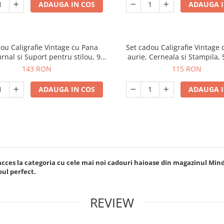
ADAUGA IN COS
ADAUGA I
ou Caligrafie Vintage cu Pana
Set cadou Caligrafie Vintage
urnal si Suport pentru stilou, 9
aurie, Cerneala si Stampila, 
piese
143 RON
115 RON
ADAUGA IN COS
ADAUGA I
cces la categoria cu cele mai noi cadouri haioase din magazinul MindB
oul perfect.
REVIEW