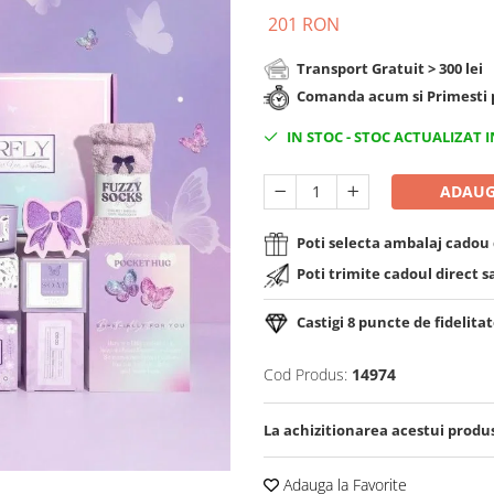
201 RON
Transport Gratuit > 300 lei
Comanda acum si Primesti p
IN STOC
-
STOC ACTUALIZAT I
ADAUG
Poti selecta ambalaj cadou d
Poti trimite cadoul direct s
Castigi
8
puncte de fidelitat
Cod Produs:
14974
La achizitionarea acestui produ
Adauga la Favorite