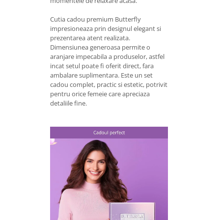
momentele de relaxare acasa.
Cutia cadou premium Butterfly
impresioneaza prin designul elegant si
prezentarea atent realizata.
Dimensiunea generoasa permite o
aranjare impecabila a produselor, astfel
incat setul poate fi oferit direct, fara
ambalare suplimentara. Este un set
cadou complet, practic si estetic, potrivit
pentru orice femeie care apreciaza
detaliile fine.