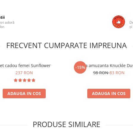
tii
ștri adoră
De
lor.
și
FRECVENT CUMPARATE IMPREUNA
et cadou femei Sunflower
Cana amuzanta Knuckle Du
-15%
237 RON
98 RON
83 RON
ADAUGA IN COS
ADAUGA IN COS
PRODUSE SIMILARE