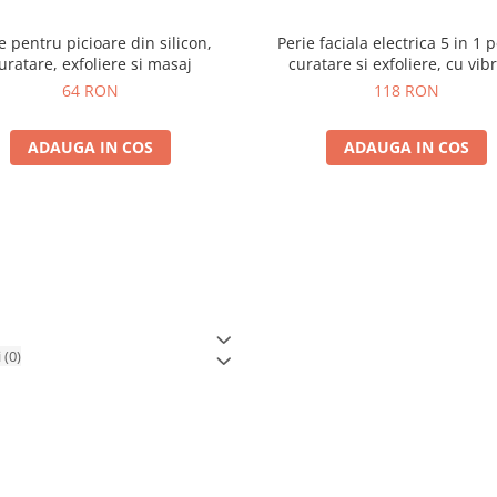
e pentru picioare din silicon,
Perie faciala electrica 5 in 1 
uratare, exfoliere si masaj
curatare si exfoliere, cu vibr
reincarcabila
64 RON
118 RON
ADAUGA IN COS
ADAUGA IN COS
i
(0)