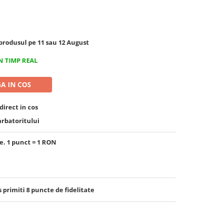
rodusul pe 11 sau 12 August
N TIMP REAL
A IN COS
irect in cos
arbatoritului
e. 1 punct = 1 RON
s primiti
8
puncte de fidelitate