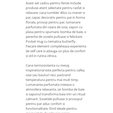
Acest set cadou pentru femei include
produse atent selectate pentru rasfat si
relaxare: cana tumbler 40oz cu maner si
pai, capac decorativ pentru pai in forma
florala, prosop pentru par, lumanare
parfumata din ceara de soia, sapun cu
plasa pentru spumare, bomba de baie, o
pereche de sosete pufoase si felicitare
Pocket Hug cu tematica butterfly.
Fiecare element completeaza experienta
de self care si adauga un plus de confort
si stil in rutina zilnica.
Cana termoizolanta cu mesaj
inspirational este perfecta pentru cafea,
ceai sau bauturi reci, pastrand
temperatura pentru mai mult timp.
Lumanarea parfumata creeaza o
atmosfera relaxanta, iar bomba de baie
si sapunul transforma baia intr-un ritual
calmant. Sosetele pufoase si prosopul
pentru par aduc confort si
functionalitate, fiind ideale pentru