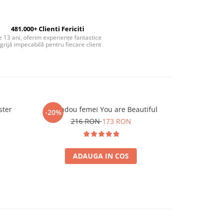
481.000+ Clienti Fericiti
 13 ani, oferim experiențe fantastice
 grijă impecabilă pentru fiecare client
ster
Set cadou femei You are Beautiful
Hamac tip
-20%
-25%
216 RON
173 RON
25
ADAUGA IN COS
A