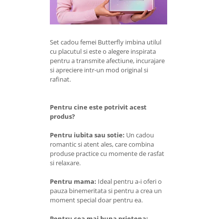
Set cadou femei Butterfly imbina utilul
cu placutul si este o alegere inspirata
pentru a transmite afectiune, incurajare
si apreciere intr-un mod original si
rafinat.
Pentru cine este potrivit acest
produs?
Pentru iubita sau sotie:
Un cadou
romantic si atent ales, care combina
produse practice cu momente de rasfat
si relaxare.
Pentru mama:
Ideal pentru a-i oferi o
pauza binemeritata si pentru a crea un
moment special doar pentru ea.
Pentru cea mai buna prietena: