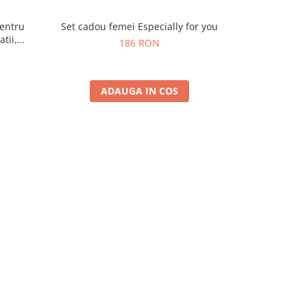
pentru
Set cadou femei Especially for you
Set cado
atii,
186 RON
ADAUGA IN COS
A