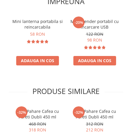
IMPREUNA
Mini lanterna portabila si
Mini blender portabil cu
Di
-20%
reincarcabila
incarcare USB
58 RON
122 RON
98 RON
ADAUGA IN COS
ADAUGA IN COS
PRODUSE SIMILARE
Set 6 Pahare Cafea cu
Set 4 Pahare Cafea cu
-32%
-32%
Pereti Dubli 450 ml
Pereti Dubli 450 ml
468 RON
312 RON
318 RON
212 RON