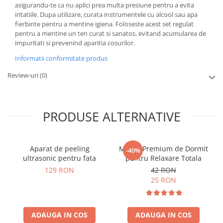
asigurandu-te ca nu aplici prea multa presiune pentru a evita
iritatiile. Dupa utilizare, curata instrumentele cu alcool sau apa
fierbinte pentru a mentine igiena. Foloseste acest set regulat
pentru a mentine un ten curat si sanatos, evitand acumularea de
impuritati si prevenind aparitia cosurilor.
Informatii conformitate produs
Review-uri
(0)
PRODUSE ALTERNATIVE
Aparat de peeling
Masca Premium de Dormit
-40%
ultrasonic pentru fata
pentru Relaxare Totala
129 RON
42 RON
25 RON
ADAUGA IN COS
ADAUGA IN COS