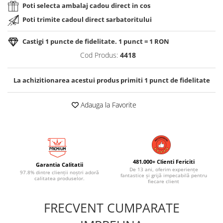
Poti selecta ambalaj cadou direct in cos
Poti trimite cadoul direct sarbatoritului
Castigi
1
puncte de fidelitate. 1 punct = 1 RON
Cod Produs:
4418
La achizitionarea acestui produs primiti
1
punct de fidelitate
Adauga la Favorite
481.000+ Clienti Fericiti
Garantia Calitatii
De 13 ani, oferim experiențe
97.8% dintre clienții noștri adoră
fantastice și grijă impecabilă pentru
calitatea produselor.
fiecare client
FRECVENT CUMPARATE