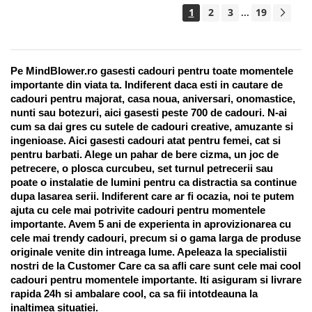
1
2
3
19
...
Pe MindBlower.ro gasesti cadouri pentru toate momentele 
importante din viata ta. Indiferent daca esti in cautare de 
cadouri pentru majorat, casa noua, aniversari, onomastice, 
nunti sau botezuri, aici gasesti peste 700 de cadouri. N-ai 
cum sa dai gres cu sutele de cadouri creative, amuzante si 
ingenioase. Aici gasesti cadouri atat pentru femei, cat si 
pentru barbati. Alege un pahar de bere cizma, un joc de 
petrecere, o plosca curcubeu, set turnul petrecerii sau 
poate o instalatie de lumini pentru ca distractia sa continue 
dupa lasarea serii. Indiferent care ar fi ocazia, noi te putem 
ajuta cu cele mai potrivite cadouri pentru momentele 
importante. Avem 5 ani de experienta in aprovizionarea cu 
cele mai trendy cadouri, precum si o gama larga de produse 
originale venite din intreaga lume. Apeleaza la specialistii 
nostri de la Customer Care ca sa afli care sunt cele mai cool 
cadouri pentru momentele importante. Iti asiguram si livrare 
rapida 24h si ambalare cool, ca sa fii intotdeauna la 
inaltimea situatiei. 