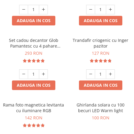
Cadouri Sfantul Andrei
Cadouri Fete
Cani si Termosuri
Cadouri Sfantul Alexandru
Pentru Copilul din tine
Jocuri si Puzzle
Cadouri Sfanta Ana
ADAUGA IN COS
ADAUGA IN COS
Cadouri Haioase
Produse pentru Calatorie
Cadouri Constantin si Elena
Cadouri de Casa Noua
Seturi de caligrafie
Cadouri Sfanta Maria
Cadouri Majorat
Set cadou decantor Glob
Trandafir criogenic cu Inger
Pamantesc cu 4 pahare
pazitor
Cadouri Sfintii Mihail si Gavriil
Cadouri pentru Nasi
Deluxe
293 RON
127 RON
Cadouri pentru Bunici
Cadouri pentru Prieteni
Cadouri pentru Sefi
ADAUGA IN COS
ADAUGA IN COS
Cel ce are tot
Cadouri Nunta si Cununie civila
Rama foto magnetica levitanta
Ghirlanda solara cu 100
cu iluminare RGB
becuri LED Warm light
142 RON
100 RON