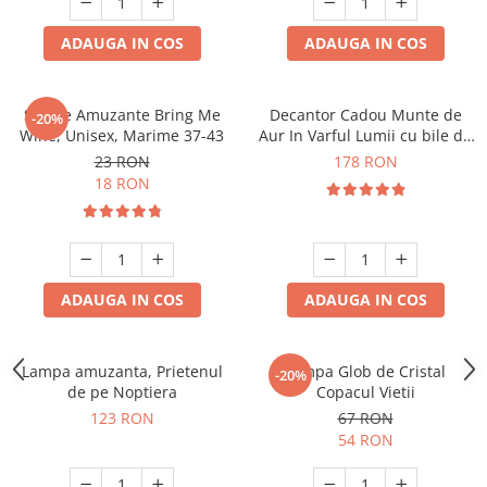
ADAUGA IN COS
ADAUGA IN COS
Sosete Amuzante Bring Me
Decantor Cadou Munte de
-20%
Wine, Unisex, Marime 37-43
Aur In Varful Lumii cu bile de
curatare
23 RON
178 RON
18 RON
ADAUGA IN COS
ADAUGA IN COS
Lampa amuzanta, Prietenul
Lampa Glob de Cristal
-20%
de pe Noptiera
Copacul Vietii
123 RON
67 RON
54 RON