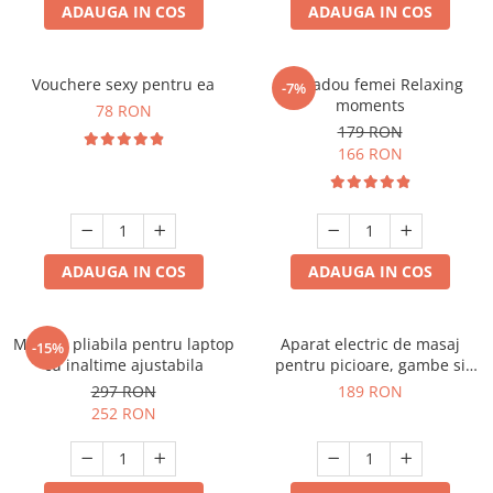
ADAUGA IN COS
ADAUGA IN COS
Vouchere sexy pentru ea
Set cadou femei Relaxing
-7%
moments
78 RON
179 RON
166 RON
ADAUGA IN COS
ADAUGA IN COS
Masuta pliabila pentru laptop
Aparat electric de masaj
-15%
cu inaltime ajustabila
pentru picioare, gambe si
brate
297 RON
189 RON
252 RON