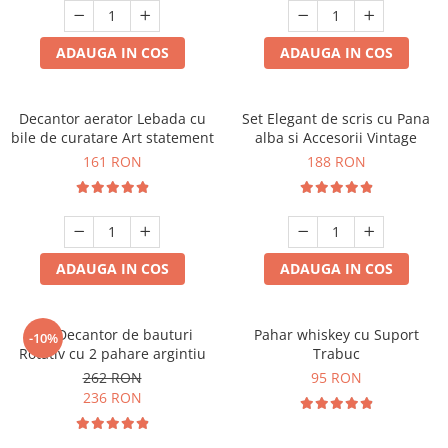
ADAUGA IN COS
ADAUGA IN COS
Decantor aerator Lebada cu
Set Elegant de scris cu Pana
bile de curatare Art statement
alba si Accesorii Vintage
161 RON
188 RON
ADAUGA IN COS
ADAUGA IN COS
Set Decantor de bauturi
Pahar whiskey cu Suport
-10%
Rotativ cu 2 pahare argintiu
Trabuc
262 RON
95 RON
236 RON