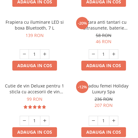
ADAUGA IN COS
ADAUGA IN COS
Frapiera cu iluminare LED si
Bratara anti tantari cu
-20%
boxa Bluetooth, 7 L
ultrasunete, baterie
reincarcabila 90mAh
139 RON
58 RON
46 RON
ADAUGA IN COS
ADAUGA IN COS
Cutie de vin Deluxe pentru 1
Set cadou femei Holiday
-12%
sticla cu accesorii de vin
Luxury Spa
incluse piele ecologica de
99 RON
236 RON
crocodil
207 RON
ADAUGA IN COS
ADAUGA IN COS