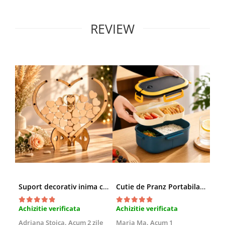
REVIEW
Suport decorativ inima cu mesaje, Cadou cu suflet
Cutie de Pranz Portabila cu Compartimente
Achizitie verificata
Achizitie verificata
Ach
Adriana Stoica,
Acum 2 zile
Maria Ma,
Acum 1
Sof