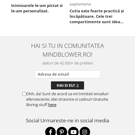
saptamana
Inimioarele le-am pictat si
Umb
le-am personalizat.
Cutia este foarte practică și
poz
încăpătoare. Cele trei
ori
compartimente sunt ideale
chi
pentru a separa
Mat
alimentele, iar închiderea
se 
este sigură, fără scurgeri. O
dim
folosesc aproape zilnic la
pot
HAI SI TU IN COMUNITATEA
serviciu și sunt foarte
mul
MINDBLOWER.RO!
mulțumită.
rec
ceva
alaturi de 42.000+ de prieteni
Ohh, da! Sunt de acord sa-mi trimiteti emailuri
efervescente, idei strasnice si cadouri Gratuite.
Boring stuff
here
Social
Urmareste-ne in social media