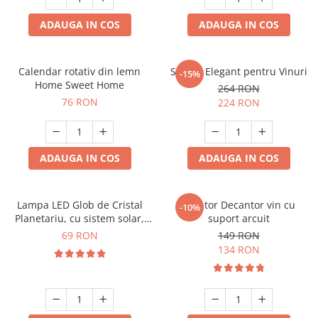
ADAUGA IN COS
ADAUGA IN COS
Calendar rotativ din lemn
Suport Elegant pentru Vinuri
-15%
Home Sweet Home
264 RON
76 RON
224 RON
ADAUGA IN COS
ADAUGA IN COS
Lampa LED Glob de Cristal
Aerator Decantor vin cu
-10%
Planetariu, cu sistem solar,
suport arcuit
cadou captivant
69 RON
149 RON
134 RON