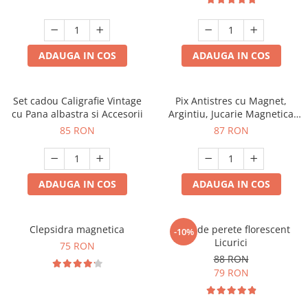
ADAUGA IN COS
ADAUGA IN COS
Set cadou Caligrafie Vintage
Pix Antistres cu Magnet,
cu Pana albastra si Accesorii
Argintiu, Jucarie Magnetica
pentru Birou
85 RON
87 RON
ADAUGA IN COS
ADAUGA IN COS
Clepsidra magnetica
Ceas de perete florescent
-10%
Licurici
75 RON
88 RON
79 RON