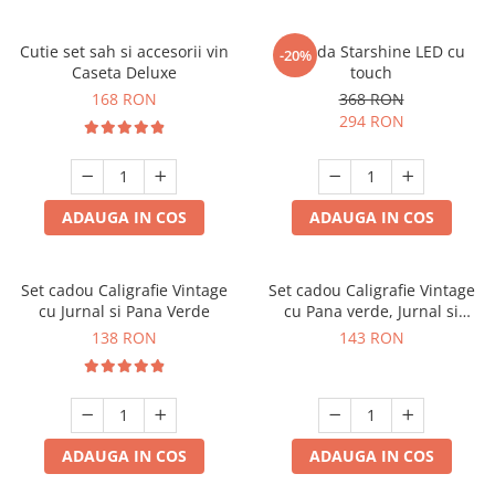
Cutie set sah si accesorii vin
Oglinda Starshine LED cu
-20%
Caseta Deluxe
touch
168 RON
368 RON
294 RON
ADAUGA IN COS
ADAUGA IN COS
Set cadou Caligrafie Vintage
Set cadou Caligrafie Vintage
cu Jurnal si Pana Verde
cu Pana verde, Jurnal si
Suport pentru stilou, 9 piese
138 RON
143 RON
ADAUGA IN COS
ADAUGA IN COS