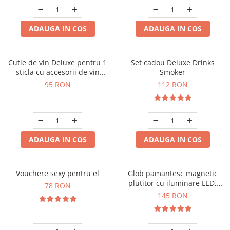
ADAUGA IN COS
ADAUGA IN COS
Cutie de vin Deluxe pentru 1
Set cadou Deluxe Drinks
sticla cu accesorii de vin
Smoker
incluse interior oranj
95 RON
112 RON
ADAUGA IN COS
ADAUGA IN COS
Vouchere sexy pentru el
Glob pamantesc magnetic
plutitor cu iluminare LED,
78 RON
Forma C
145 RON