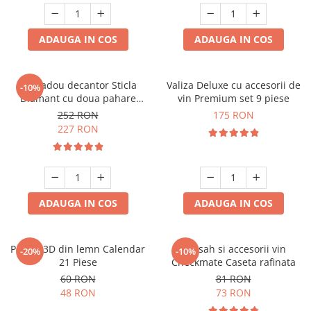
ADAUGA IN COS
ADAUGA IN COS
Set cadou decantor Sticla
Valiza Deluxe cu accesorii de
-10%
Diamant cu doua pahare
vin Premium set 9 piese
Deluxe
252 RON
175 RON
227 RON
ADAUGA IN COS
ADAUGA IN COS
Puzzle 3D din lemn Calendar
Set sah si accesorii vin
-20%
-10%
21 Piese
Checkmate Caseta rafinata
60 RON
81 RON
48 RON
73 RON