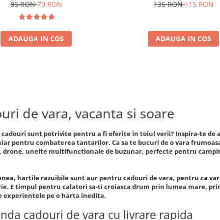
86 RON
70 RON
135 RON
115 RON
ADAUGA IN COS
ADAUGA IN COS
uri de vara, vacanta si soare
e cadouri sunt potrivite pentru a fi oferite in toiul verii? Inspira-te 
chiar pentru combaterea tantarilor. Ca sa te bucuri de o vara frumoasa
, drone, unelte multifunctionale de buzunar, perfecte pentru camping
ea, hartile razuibile sunt aur pentru cadouri de vara, pentru ca va
rie. E timpul pentru calatori sa-ti croiasca drum prin lumea mare, prin
 experientele pe o harta inedita.
da cadouri de vara cu livrare rapida