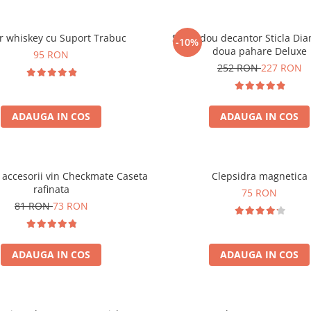
r whiskey cu Suport Trabuc
Set cadou decantor Sticla Di
-10%
doua pahare Deluxe
95 RON
252 RON
227 RON
ADAUGA IN COS
ADAUGA IN COS
i accesorii vin Checkmate Caseta
Clepsidra magnetica
rafinata
75 RON
81 RON
73 RON
ADAUGA IN COS
ADAUGA IN COS