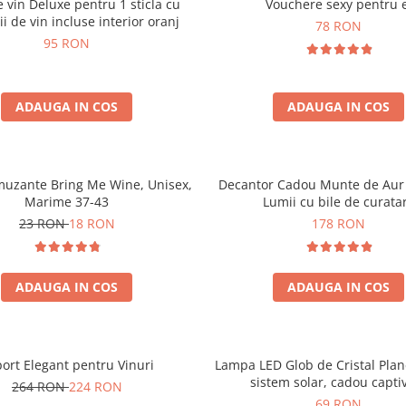
e vin Deluxe pentru 1 sticla cu
Vouchere sexy pentru e
ii de vin incluse interior oranj
78 RON
95 RON
ADAUGA IN COS
ADAUGA IN COS
muzante Bring Me Wine, Unisex,
Decantor Cadou Munte de Aur 
Marime 37-43
Lumii cu bile de curata
23 RON
18 RON
178 RON
ADAUGA IN COS
ADAUGA IN COS
ort Elegant pentru Vinuri
Lampa LED Glob de Cristal Plan
sistem solar, cadou capti
264 RON
224 RON
69 RON