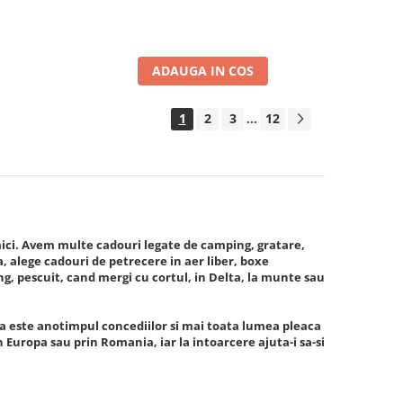
ADAUGA IN COS
1
2
3
12
...
de aici. Avem multe cadouri legate de camping, gratare,
, alege cadouri de petrecere in aer liber, boxe
, pescuit, cand mergi cu cortul, in Delta, la munte sau
ra este anotimpul concediilor si mai toata lumea pleaca
 Europa sau prin Romania, iar la intoarcere ajuta-i sa-si