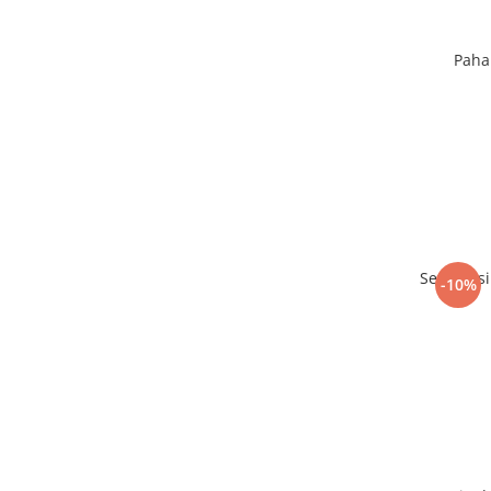
Paha
Set sah s
-10%