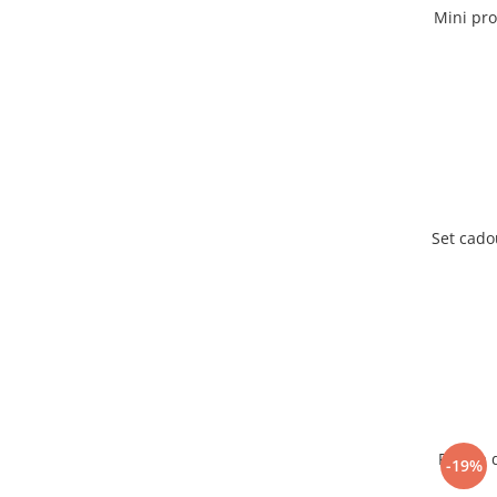
Mini pro
Set cado
Plansa d
-19%