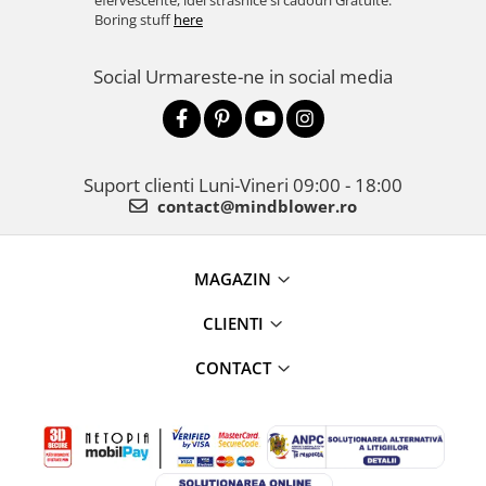
efervescente, idei strasnice si cadouri Gratuite.
Boring stuff
here
Social
Urmareste-ne in social media
Suport clienti
Luni-Vineri 09:00 - 18:00
contact@mindblower.ro
MAGAZIN
CLIENTI
CONTACT