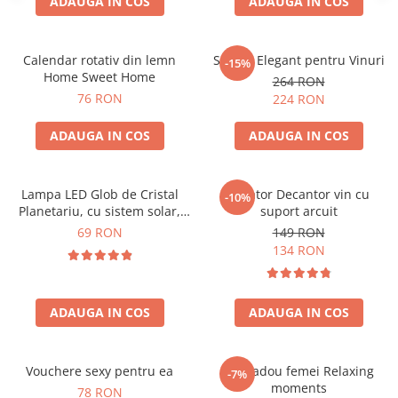
ADAUGA IN COS
ADAUGA IN COS
Calendar rotativ din lemn
Suport Elegant pentru Vinuri
-15%
Home Sweet Home
264 RON
76 RON
224 RON
ADAUGA IN COS
ADAUGA IN COS
Lampa LED Glob de Cristal
Aerator Decantor vin cu
-10%
Planetariu, cu sistem solar,
suport arcuit
cadou captivant
69 RON
149 RON
134 RON
ADAUGA IN COS
ADAUGA IN COS
Vouchere sexy pentru ea
Set cadou femei Relaxing
-7%
moments
78 RON