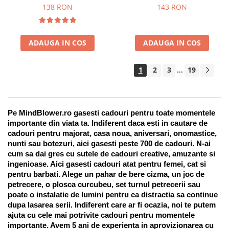
Suport pentru stilou, 9 piese
138 RON
143 RON
ADAUGA IN COS
ADAUGA IN COS
1
2
3
19
...
Pe MindBlower.ro gasesti cadouri pentru toate momentele 
importante din viata ta. Indiferent daca esti in cautare de 
cadouri pentru majorat, casa noua, aniversari, onomastice, 
nunti sau botezuri, aici gasesti peste 700 de cadouri. N-ai 
cum sa dai gres cu sutele de cadouri creative, amuzante si 
ingenioase. Aici gasesti cadouri atat pentru femei, cat si 
pentru barbati. Alege un pahar de bere cizma, un joc de 
petrecere, o plosca curcubeu, set turnul petrecerii sau 
poate o instalatie de lumini pentru ca distractia sa continue 
dupa lasarea serii. Indiferent care ar fi ocazia, noi te putem 
ajuta cu cele mai potrivite cadouri pentru momentele 
importante. Avem 5 ani de experienta in aprovizionarea cu 