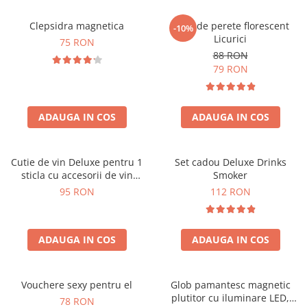
Clepsidra magnetica
Ceas de perete florescent
-10%
Licurici
75 RON
88 RON
79 RON
ADAUGA IN COS
ADAUGA IN COS
Cutie de vin Deluxe pentru 1
Set cadou Deluxe Drinks
sticla cu accesorii de vin
Smoker
incluse interior oranj
95 RON
112 RON
ADAUGA IN COS
ADAUGA IN COS
Vouchere sexy pentru el
Glob pamantesc magnetic
plutitor cu iluminare LED,
78 RON