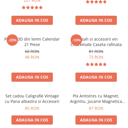
227 RON
ADAUGA IN COS
ADAUGA IN COS
Puzzle 3D din lemn Calendar
Set sah si accesorii vin
-20%
-10%
21 Piese
Checkmate Caseta rafinata
60 RON
81 RON
48 RON
73 RON
ADAUGA IN COS
ADAUGA IN COS
Set cadou Caligrafie Vintage
Pix Antistres cu Magnet,
cu Pana albastra si Accesorii
Argintiu, Jucarie Magnetica
pentru Birou
85 RON
87 RON
ADAUGA IN COS
ADAUGA IN COS