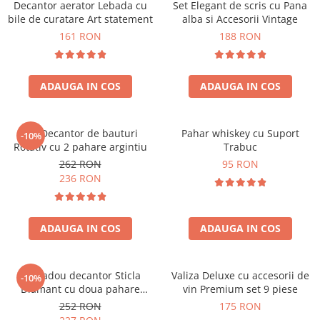
Decantor aerator Lebada cu
Set Elegant de scris cu Pana
bile de curatare Art statement
alba si Accesorii Vintage
161 RON
188 RON
ADAUGA IN COS
ADAUGA IN COS
Set Decantor de bauturi
Pahar whiskey cu Suport
-10%
Rotativ cu 2 pahare argintiu
Trabuc
262 RON
95 RON
236 RON
ADAUGA IN COS
ADAUGA IN COS
Set cadou decantor Sticla
Valiza Deluxe cu accesorii de
-10%
Diamant cu doua pahare
vin Premium set 9 piese
Deluxe
252 RON
175 RON