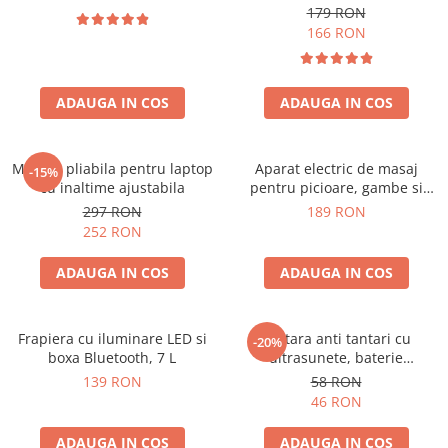
179 RON
166 RON
ADAUGA IN COS
ADAUGA IN COS
Masuta pliabila pentru laptop
Aparat electric de masaj
-15%
cu inaltime ajustabila
pentru picioare, gambe si
brate
297 RON
189 RON
252 RON
ADAUGA IN COS
ADAUGA IN COS
Frapiera cu iluminare LED si
Bratara anti tantari cu
-20%
boxa Bluetooth, 7 L
ultrasunete, baterie
reincarcabila 90mAh
139 RON
58 RON
46 RON
ADAUGA IN COS
ADAUGA IN COS