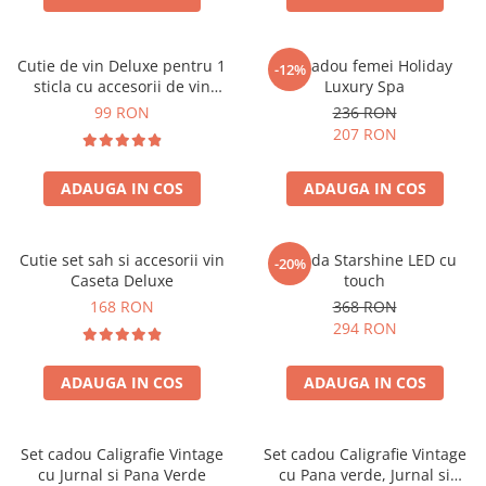
Cutie de vin Deluxe pentru 1
Set cadou femei Holiday
-12%
sticla cu accesorii de vin
Luxury Spa
incluse piele ecologica de
99 RON
236 RON
crocodil
207 RON
ADAUGA IN COS
ADAUGA IN COS
Cutie set sah si accesorii vin
Oglinda Starshine LED cu
-20%
Caseta Deluxe
touch
168 RON
368 RON
294 RON
ADAUGA IN COS
ADAUGA IN COS
Set cadou Caligrafie Vintage
Set cadou Caligrafie Vintage
cu Jurnal si Pana Verde
cu Pana verde, Jurnal si