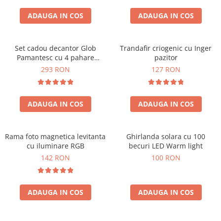
Cadouri Zodia Pesti
Cadouri Sfantul Andrei
Cadouri Fete
Cani si Termosuri
Cadouri Sfantul Alexandru
ADAUGA IN COS
ADAUGA IN COS
Pentru Copilul din tine
Jocuri si Puzzle
Cadouri Sfanta Ana
Cadouri Haioase
Produse pentru Calatorie
Cadouri Constantin si Elena
Set cadou decantor Glob
Trandafir criogenic cu Inger
Cadouri de Casa Noua
Seturi de caligrafie
Pamantesc cu 4 pahare
pazitor
Cadouri Sfanta Maria
Cadouri Majorat
Deluxe
293 RON
127 RON
Cadouri Sfintii Mihail si Gavriil
Cadouri pentru Nasi
Cadouri pentru Bunici
ADAUGA IN COS
ADAUGA IN COS
Cadouri pentru Prieteni
Cadouri pentru Sefi
Rama foto magnetica levitanta
Ghirlanda solara cu 100
Cel ce are tot
cu iluminare RGB
becuri LED Warm light
Cadouri Nunta si Cununie civila
142 RON
100 RON
ADAUGA IN COS
ADAUGA IN COS