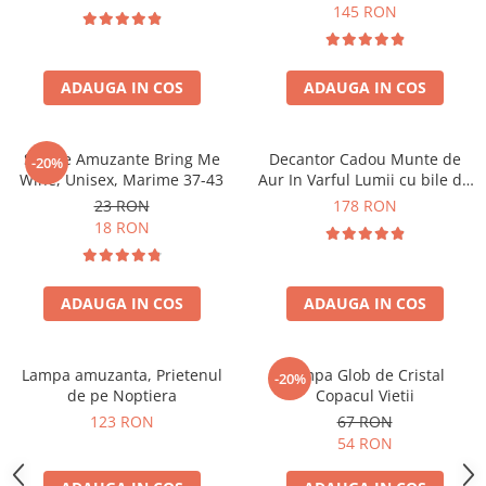
Forma C
145 RON
ADAUGA IN COS
ADAUGA IN COS
Sosete Amuzante Bring Me
Decantor Cadou Munte de
-20%
Wine, Unisex, Marime 37-43
Aur In Varful Lumii cu bile de
curatare
23 RON
178 RON
18 RON
ADAUGA IN COS
ADAUGA IN COS
Lampa amuzanta, Prietenul
Lampa Glob de Cristal
-20%
de pe Noptiera
Copacul Vietii
123 RON
67 RON
54 RON