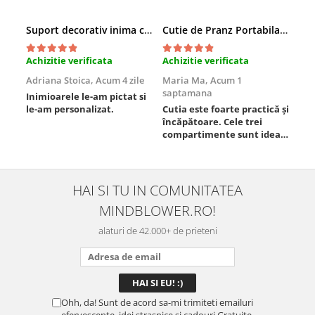
Suport decorativ inima cu mesaje, Cadou cu suflet
Cutie de Pranz Portabila cu Compartimente
Achizitie verificata
Achizitie verificata
Ach
Adriana Stoica,
Acum 4 zile
Maria Ma,
Acum 1
Sof
saptamana
Inimioarele le-am pictat si
Umb
le-am personalizat.
Cutia este foarte practică și
poz
încăpătoare. Cele trei
ori
compartimente sunt ideale
chi
pentru a separa
Mat
alimentele, iar închiderea
se 
este sigură, fără scurgeri. O
dim
folosesc aproape zilnic la
pot
HAI SI TU IN COMUNITATEA
serviciu și sunt foarte
mul
MINDBLOWER.RO!
mulțumită.
rec
ceva
alaturi de 42.000+ de prieteni
Ohh, da! Sunt de acord sa-mi trimiteti emailuri