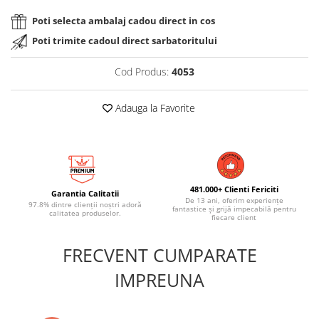
Poti selecta ambalaj cadou direct in cos
Poti trimite cadoul direct sarbatoritului
Cod Produs:
4053
Adauga la Favorite
481.000+ Clienti Fericiti
Garantia Calitatii
De 13 ani, oferim experiențe
97.8% dintre clienții noștri adoră
fantastice și grijă impecabilă pentru
calitatea produselor.
fiecare client
FRECVENT CUMPARATE
IMPREUNA