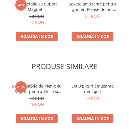
Pix Metalic cu Suport
Sosete amuzante pentru
-40%
Magnetic
gameri Please do not
disturb
r
78 RON
24 RON
47 RON
ADAUGA IN COS
ADAUGA IN COS
PRODUSE SIMILARE
Masa Pliabila de Picnic cu
Set 3 pixuri amuzante
De
-53%
Suport pentru Sticla si
mini golf
Pahare
97 RON
73 RON
46 RON
ADAUGA IN COS
ADAUGA IN COS