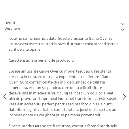
Detalii
Descriere
Jocul nu se incheie niciodata! Sosete amuzante Game Over te
incurajeaza mereu sa treci la nivelul urmator chiar si cand astrele
sunt de alta opinie.
Caracteristicile si beneficiile produsului:
Sosete amuzante Game Over cu model tesut au o rezistenta
crescuta in timp, exact asa ca experienta ta cu fiecare “Game
Over”. Sunt confectionate din mix de bumbac de calitate
superioara, elastan si spandex, care ofera o flexibilitate
desavarsita in miscare si mult curaj sa incepi un nou joc al vietii
plin de provocari. Imprimeul indraznet transforma aceste sosete
vesele in accesoriul perfect pentru sedinta foto din ziua nuntii
datorita imaginii veritabile care-ti arata ca jocul si distractia s-au
incheiat odata cu verigheta pusa pe mana partenerului.
* Acest produs
NU
poate fi returnat, exceptie facand produsele