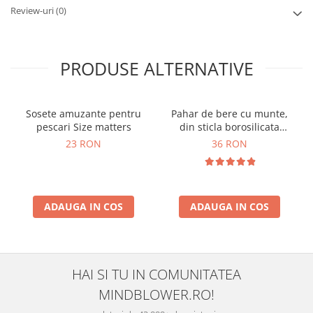
Review-uri
(0)
PRODUSE ALTERNATIVE
Sosete amuzante pentru
Pahar de bere cu munte,
pescari Size matters
din sticla borosilicata
250ml, Varful Berarilor
23 RON
36 RON
ADAUGA IN COS
ADAUGA IN COS
HAI SI TU IN COMUNITATEA
MINDBLOWER.RO!