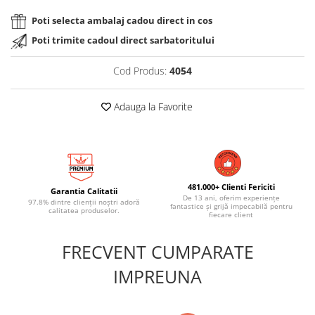
Poti selecta ambalaj cadou direct in cos
Poti trimite cadoul direct sarbatoritului
Cod Produs:
4054
Adauga la Favorite
481.000+ Clienti Fericiti
Garantia Calitatii
De 13 ani, oferim experiențe
97.8% dintre clienții noștri adoră
fantastice și grijă impecabilă pentru
calitatea produselor.
fiecare client
FRECVENT CUMPARATE
IMPREUNA