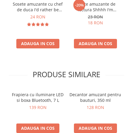
Sosete amuzante cu chef
Sosete amuzante de
B
-20%
de duca I'd rather be
lectura Shhhh I'm
hiking
reading, Marime 40-44
24 RON
23 RON
18 RON
ADAUGA IN COS
ADAUGA IN COS
PRODUSE SIMILARE
Frapiera cu iluminare LED
Decantor amuzant pentru
si boxa Bluetooth, 7 L
bauturi, 350 ml
139 RON
128 RON
ADAUGA IN COS
ADAUGA IN COS