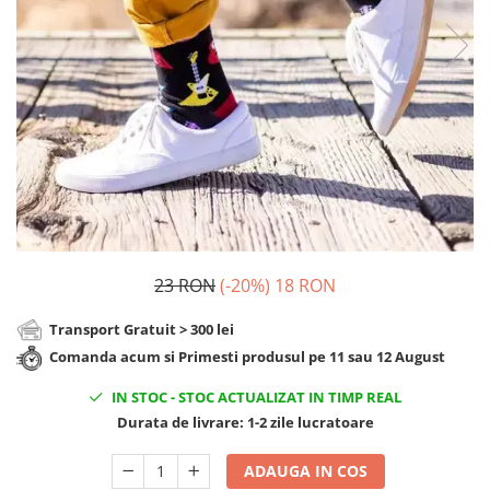
Cadouri Zodia Pesti
Cadouri Sfantul Andrei
Cadouri Fete
Cani si Termosuri
Cadouri Sfantul Alexandru
Pentru Copilul din tine
Jocuri si Puzzle
Cadouri Sfanta Ana
Cadouri Haioase
Produse pentru Calatorie
Cadouri Constantin si Elena
Cadouri de Casa Noua
Seturi de caligrafie
Cadouri Sfanta Maria
Cadouri Majorat
Cadouri Sfintii Mihail si Gavriil
Cadouri pentru Nasi
Cadouri pentru Bunici
Cadouri pentru Prieteni
Cadouri pentru Sefi
23 RON
(-20%)
18 RON
Cel ce are tot
Transport Gratuit > 300 lei
Cadouri Nunta si Cununie civila
Comanda acum si Primesti produsul pe 11 sau 12 August
IN STOC
-
STOC ACTUALIZAT IN TIMP REAL
Durata de livrare:
1-2 zile lucratoare
ADAUGA IN COS