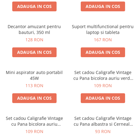
ADAUGA IN COS
ADAUGA IN COS
Decantor amuzant pentru
Suport multifunctional pentru
bauturi, 350 ml
laptop si tableta
128 RON
167 RON
ADAUGA IN COS
ADAUGA IN COS
Mini aspirator auto portabil
Set cadou Caligrafie Vintage
45W
cu Pana bicolora auriu verde
si Accesorii pentru Sigiliu, 5
113 RON
109 RON
piese
ADAUGA IN COS
ADAUGA IN COS
Set cadou Caligrafie Vintage
Set cadou Caligrafie Vintage
cu Pana bicolora auriu
cu Pana albastra si Cerneala
albastru si Accesorii pentru
si Accesorii, 7 piese
109 RON
93 RON
Sigiliu, 5 piese