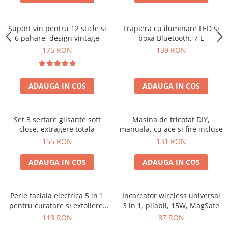
Suport vin pentru 12 sticle si
Frapiera cu iluminare LED si
6 pahare, design vintage
boxa Bluetooth, 7 L
175 RON
139 RON
ADAUGA IN COS
ADAUGA IN COS
Set 3 sertare glisante soft
Masina de tricotat DIY,
close, extragere totala
manuala, cu ace si fire incluse
155 RON
131 RON
ADAUGA IN COS
ADAUGA IN COS
Perie faciala electrica 5 in 1
Incarcator wireless universal
pentru curatare si exfoliere,
3 in 1, pliabil, 15W, MagSafe
cu vibratii, reincarcabila
118 RON
87 RON