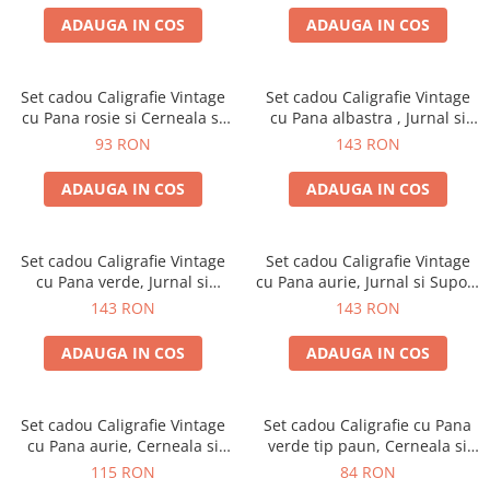
ADAUGA IN COS
ADAUGA IN COS
Set cadou Caligrafie Vintage
Set cadou Caligrafie Vintage
cu Pana rosie si Cerneala si
cu Pana albastra , Jurnal si
Accesorii, 7 piese
Suport pentru stilou, 9 piese
93 RON
143 RON
ADAUGA IN COS
ADAUGA IN COS
Set cadou Caligrafie Vintage
Set cadou Caligrafie Vintage
cu Pana verde, Jurnal si
cu Pana aurie, Jurnal si Suport
Suport pentru stilou, 9 piese
pentru stilou, 9 piese
143 RON
143 RON
ADAUGA IN COS
ADAUGA IN COS
Set cadou Caligrafie Vintage
Set cadou Caligrafie cu Pana
cu Pana aurie, Cerneala si
verde tip paun, Cerneala si
Stampila, 5 piese
Cutie Vintage, 3 piese
115 RON
84 RON