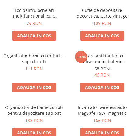
Toc pentru ochelari
Cutie de depozitare
multifunctional, cu 6
decorativa, Carte vintage
compartimente
79 RON
109 RON
ADAUGA IN COS
ADAUGA IN COS
Organizator birou cu rafturi si
Bratara anti tantari cu
-20%
suport carti
ultrasunete, baterie
reincarcabila 90mAh
111 RON
58 RON
46 RON
ADAUGA IN COS
ADAUGA IN COS
Organizator de haine cu roti
Incarcator wireless auto
pentru depozitare sub pat
MagSafe 15W, magnetic
133 RON
166 RON
ADAUGA IN COS
ADAUGA IN COS