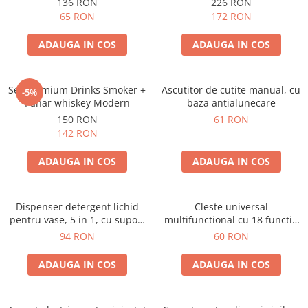
136 RON
226 RON
65 RON
172 RON
ADAUGA IN COS
ADAUGA IN COS
Set premium Drinks Smoker +
Ascutitor de cutite manual, cu
-5%
Pahar whiskey Modern
baza antialunecare
150 RON
61 RON
142 RON
ADAUGA IN COS
ADAUGA IN COS
Dispenser detergent lichid
Cleste universal
pentru vase, 5 in 1, cu suport
multifunctional cu 18 functii,
burete si laveta, organizator
pliabil
94 RON
60 RON
chiuveta
ADAUGA IN COS
ADAUGA IN COS