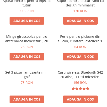
Aparat electric pentru injectat
Suport pentru discuri vinil cu
tutun
design minimalist
113 RON
130 RON
ADAUGA IN COS
ADAUGA IN COS
Minge giroscopica pentru
Perie pentru picioare din
antrenarea incheieturii, cu
silicon, curatare, exfoliere si
iluminare RGB
masaj
75 RON
64 RON
ADAUGA IN COS
ADAUGA IN COS
Set 3 pixuri amuzante mini
Casti wireless Bluetooth S42
golf
cu afisaj LED si microfon,
compatibile cu iOS si Android
73 RON
156 RON
ADAUGA IN COS
ADAUGA IN COS