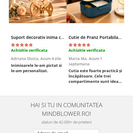
Suport decorativ inima cu mesaje, Cadou cu suflet
Cutie de Pranz Portabila cu Compartimente
Achizitie verificata
Achizitie verificata
Ach
Adriana Stoica,
Acum 4 zile
Maria Ma,
Acum 1
Sof
saptamana
Inimioarele le-am pictat si
Umb
le-am personalizat.
Cutia este foarte practică și
poz
încăpătoare. Cele trei
ori
compartimente sunt ideale
chi
pentru a separa
Mat
alimentele, iar închiderea
se 
este sigură, fără scurgeri. O
dim
folosesc aproape zilnic la
pot
HAI SI TU IN COMUNITATEA
serviciu și sunt foarte
mul
MINDBLOWER.RO!
mulțumită.
rec
ceva
alaturi de 42.000+ de prieteni