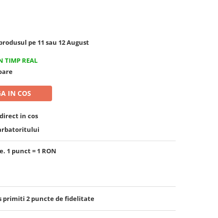
rodusul pe 11 sau 12 August
N TIMP REAL
toare
A IN COS
irect in cos
arbatoritului
e. 1 punct = 1 RON
s primiti
2
puncte de fidelitate