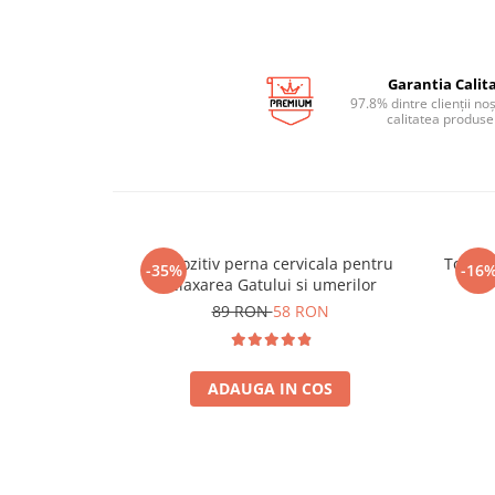
Garantia Calita
97.8% dintre clienții no
calitatea produse
Dispozitiv perna cervicala pentru
Tocato
-35%
-16
relaxarea Gatului si umerilor
89 RON
58 RON
ADAUGA IN COS