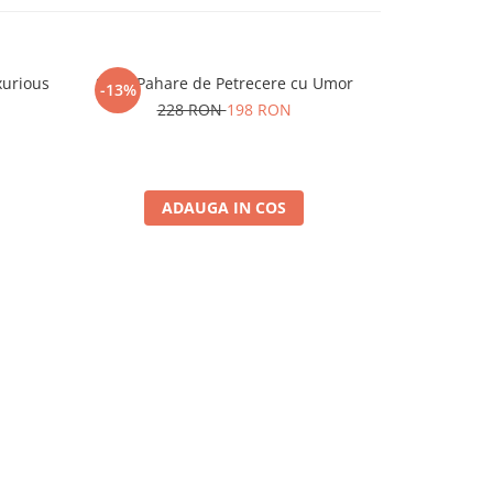
xurious
Set 6 Pahare de Petrecere cu Umor
Set 4 Paha
-13%
-7%
228 RON
198 RON
15
ADAUGA IN COS
A