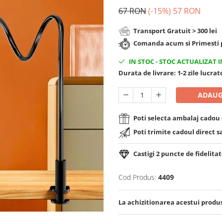
67 RON
(-15%)
57 RON
Transport Gratuit > 300 lei
Comanda acum si Primesti p
IN STOC
-
STOC ACTUALIZAT I
Durata de livrare:
1-2 zile lucra
ADAUG
Poti selecta ambalaj cadou d
Poti trimite cadoul direct s
Castigi
2
puncte de fidelitat
Cod Produs:
4409
La achizitionarea acestui produ