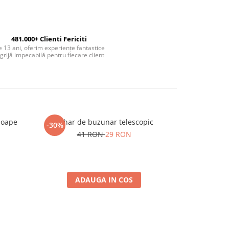
481.000+ Clienti Fericiti
 13 ani, oferim experiențe fantastice
 grijă impecabilă pentru fiecare client
soape
Pahar de buzunar telescopic
Masa de 
-30%
-50%
41 RON
29 RON
9
ADAUGA IN COS
A