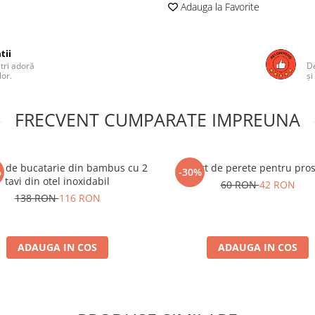
Adauga la Favorite
tii
ștri adoră
De
lor.
și
FRECVENT CUMPARATE IMPREUNA
r de bucatarie din bambus cu 2
Suport de perete pentru pro
%
-30%
tavi din otel inoxidabil
60 RON
42 RON
138 RON
116 RON
ADAUGA IN COS
ADAUGA IN COS