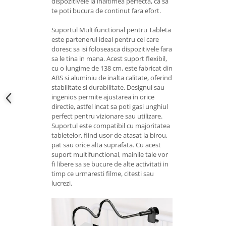
dispozitivele la inaltimea perfecta, ca sa
te poti bucura de continut fara efort.
Suportul Multifunctional pentru Tableta
este partenerul ideal pentru cei care
doresc sa isi foloseasca dispozitivele fara
sa le tina in mana. Acest suport flexibil,
cu o lungime de 138 cm, este fabricat din
ABS si aluminiu de inalta calitate, oferind
stabilitate si durabilitate. Designul sau
ingenios permite ajustarea in orice
directie, astfel incat sa poti gasi unghiul
perfect pentru vizionare sau utilizare.
Suportul este compatibil cu majoritatea
tabletelor, fiind usor de atasat la birou,
pat sau orice alta suprafata. Cu acest
suport multifunctional, mainile tale vor
fi libere sa se bucure de alte activitati in
timp ce urmaresti filme, citesti sau
lucrezi.