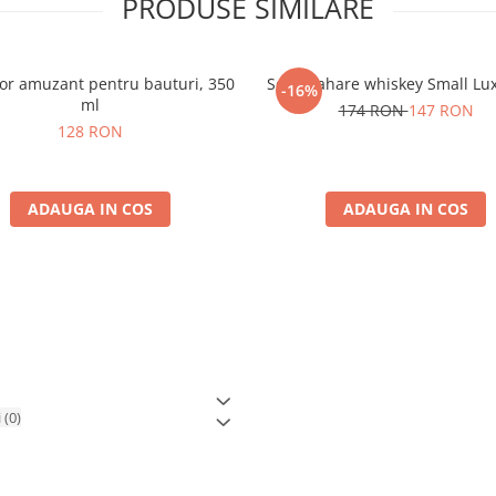
PRODUSE SIMILARE
or amuzant pentru bauturi, 350
Set 6 Pahare whiskey Small Lu
-16%
ml
174 RON
147 RON
128 RON
ADAUGA IN COS
ADAUGA IN COS
i
(0)