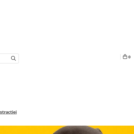
0
stractiei