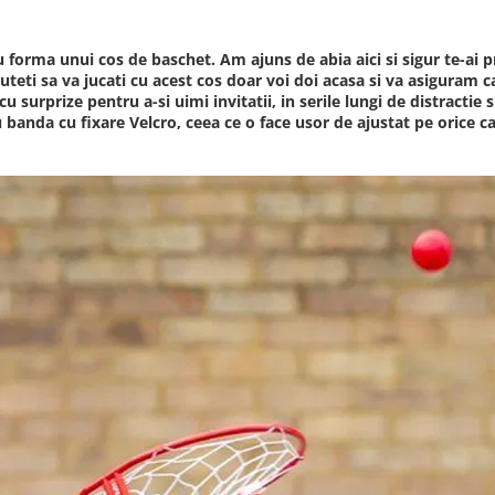
u forma unui cos de baschet. Am ajuns de abia aici si sigur te-ai p
uteti sa va jucati cu acest cos doar voi doi acasa si va asiguram ca 
 cu surprize pentru a-si uimi invitatii, in serile lungi de distractie
cu banda cu fixare Velcro, ceea ce o face usor de ajustat pe orice c