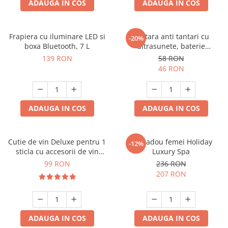
ADAUGA IN COS
ADAUGA IN COS
Frapiera cu iluminare LED si
Bratara anti tantari cu
-20%
boxa Bluetooth, 7 L
ultrasunete, baterie
reincarcabila 90mAh
139 RON
58 RON
46 RON
ADAUGA IN COS
ADAUGA IN COS
Cutie de vin Deluxe pentru 1
Set cadou femei Holiday
-12%
sticla cu accesorii de vin
Luxury Spa
incluse piele ecologica de
99 RON
236 RON
crocodil
207 RON
ADAUGA IN COS
ADAUGA IN COS