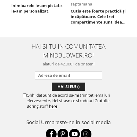
saptamana
Inimioarele le-am pictat si
Umb
le-am personalizat.
Cutia este foarte practică și
poz
încăpătoare. Cele trei
ori
compartimente sunt ideale
chi
pentru a separa
Mat
alimentele, iar închiderea
se 
este sigură, fără scurgeri. O
dim
folosesc aproape zilnic la
pot
HAI SI TU IN COMUNITATEA
serviciu și sunt foarte
mul
MINDBLOWER.RO!
mulțumită.
rec
ceva
alaturi de 42.000+ de prieteni
Ohh, da! Sunt de acord sa-mi trimiteti emailuri
efervescente, idei strasnice si cadouri Gratuite.
Boring stuff
here
Social
Urmareste-ne in social media