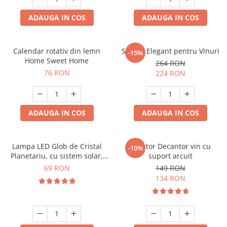
ADAUGA IN COS
ADAUGA IN COS
Calendar rotativ din lemn
Suport Elegant pentru Vinuri
-15%
Home Sweet Home
264 RON
76 RON
224 RON
ADAUGA IN COS
ADAUGA IN COS
Lampa LED Glob de Cristal
Aerator Decantor vin cu
-10%
Planetariu, cu sistem solar,
suport arcuit
cadou captivant
69 RON
149 RON
134 RON