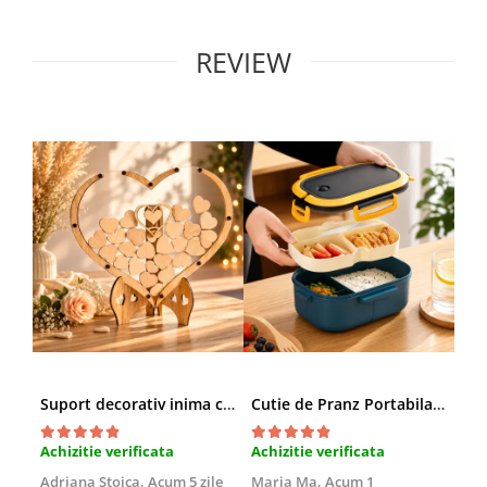
REVIEW
Suport decorativ inima cu mesaje, Cadou cu suflet
Cutie de Pranz Portabila cu Compartimente
Achizitie verificata
Achizitie verificata
Ach
Adriana Stoica,
Acum 5 zile
Maria Ma,
Acum 1
Sof