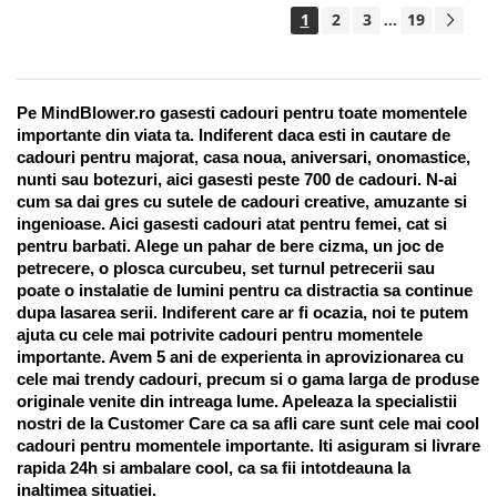
1
2
3
19
...
Pe MindBlower.ro gasesti cadouri pentru toate momentele 
importante din viata ta. Indiferent daca esti in cautare de 
cadouri pentru majorat, casa noua, aniversari, onomastice, 
nunti sau botezuri, aici gasesti peste 700 de cadouri. N-ai 
cum sa dai gres cu sutele de cadouri creative, amuzante si 
ingenioase. Aici gasesti cadouri atat pentru femei, cat si 
pentru barbati. Alege un pahar de bere cizma, un joc de 
petrecere, o plosca curcubeu, set turnul petrecerii sau 
poate o instalatie de lumini pentru ca distractia sa continue 
dupa lasarea serii. Indiferent care ar fi ocazia, noi te putem 
ajuta cu cele mai potrivite cadouri pentru momentele 
importante. Avem 5 ani de experienta in aprovizionarea cu 
cele mai trendy cadouri, precum si o gama larga de produse 
originale venite din intreaga lume. Apeleaza la specialistii 
nostri de la Customer Care ca sa afli care sunt cele mai cool 
cadouri pentru momentele importante. Iti asiguram si livrare 
rapida 24h si ambalare cool, ca sa fii intotdeauna la 
inaltimea situatiei. 