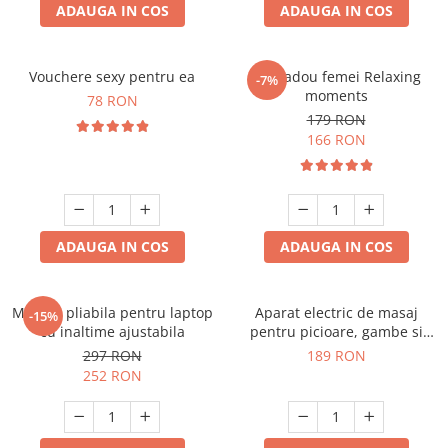
ADAUGA IN COS
ADAUGA IN COS
Vouchere sexy pentru ea
Set cadou femei Relaxing
-7%
moments
78 RON
179 RON
166 RON
ADAUGA IN COS
ADAUGA IN COS
Masuta pliabila pentru laptop
Aparat electric de masaj
-15%
cu inaltime ajustabila
pentru picioare, gambe si
brate
297 RON
189 RON
252 RON