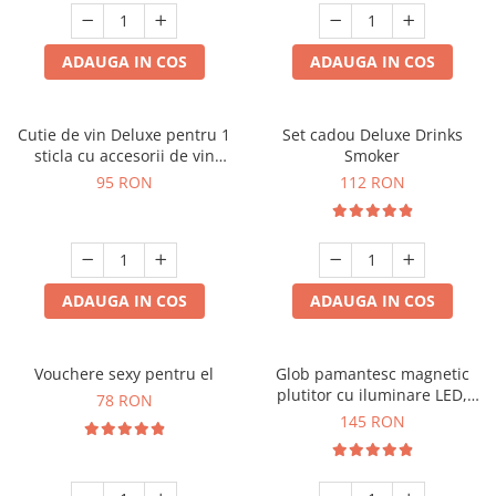
ADAUGA IN COS
ADAUGA IN COS
Cutie de vin Deluxe pentru 1
Set cadou Deluxe Drinks
sticla cu accesorii de vin
Smoker
incluse interior oranj
95 RON
112 RON
ADAUGA IN COS
ADAUGA IN COS
Vouchere sexy pentru el
Glob pamantesc magnetic
plutitor cu iluminare LED,
78 RON
Forma C
145 RON