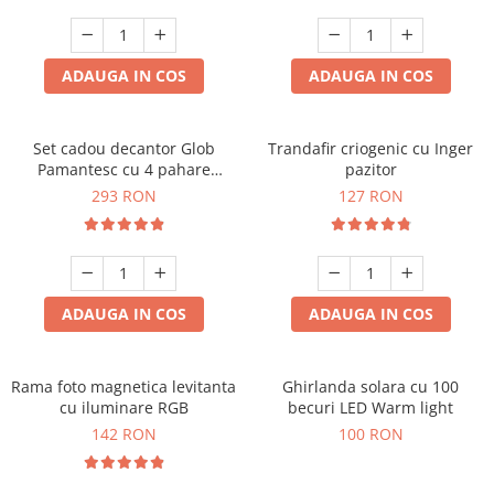
Cadouri Zodia Pesti
Cadouri Sfantul Andrei
Cadouri Fete
Cani si Termosuri
Cadouri Sfantul Alexandru
Pentru Copilul din tine
Jocuri si Puzzle
Cadouri Sfanta Ana
ADAUGA IN COS
ADAUGA IN COS
Cadouri Haioase
Produse pentru Calatorie
Cadouri Constantin si Elena
Cadouri de Casa Noua
Seturi de caligrafie
Cadouri Sfanta Maria
Cadouri Majorat
Set cadou decantor Glob
Trandafir criogenic cu Inger
Pamantesc cu 4 pahare
pazitor
Cadouri Sfintii Mihail si Gavriil
Cadouri pentru Nasi
Deluxe
293 RON
127 RON
Cadouri pentru Bunici
Cadouri pentru Prieteni
Cadouri pentru Sefi
ADAUGA IN COS
ADAUGA IN COS
Cel ce are tot
Cadouri Nunta si Cununie civila
Rama foto magnetica levitanta
Ghirlanda solara cu 100
cu iluminare RGB
becuri LED Warm light
142 RON
100 RON