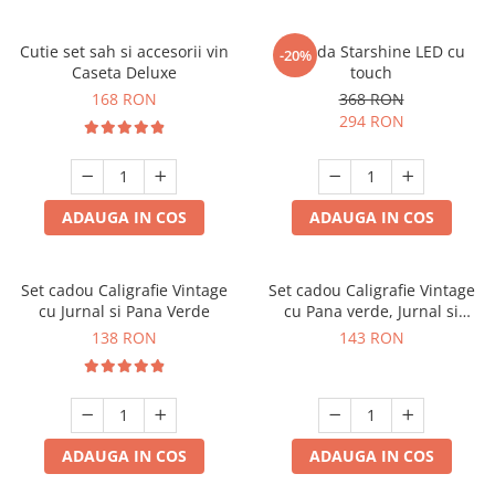
Cutie set sah si accesorii vin
Oglinda Starshine LED cu
-20%
Caseta Deluxe
touch
168 RON
368 RON
294 RON
ADAUGA IN COS
ADAUGA IN COS
Set cadou Caligrafie Vintage
Set cadou Caligrafie Vintage
cu Jurnal si Pana Verde
cu Pana verde, Jurnal si
Suport pentru stilou, 9 piese
138 RON
143 RON
ADAUGA IN COS
ADAUGA IN COS