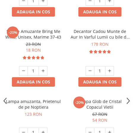
ADAUGA IN COS
ADAUGA IN COS
Sosete Amuzante Bring Me
Decantor Cadou Munte de
-20%
Wine, Unisex, Marime 37-43
Aur In Varful Lumii cu bile de
curatare
23 RON
178 RON
18 RON
ADAUGA IN COS
ADAUGA IN COS
Lampa amuzanta, Prietenul
Lampa Glob de Cristal
-20%
de pe Noptiera
Copacul Vietii
123 RON
67 RON
54 RON