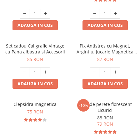
ADAUGA IN COS
ADAUGA IN COS
Set cadou Caligrafie Vintage
Pix Antistres cu Magnet,
cu Pana albastra si Accesorii
Argintiu, Jucarie Magnetica
pentru Birou
85 RON
87 RON
ADAUGA IN COS
ADAUGA IN COS
Clepsidra magnetica
Ceas de perete florescent
-10%
Licurici
75 RON
88 RON
79 RON