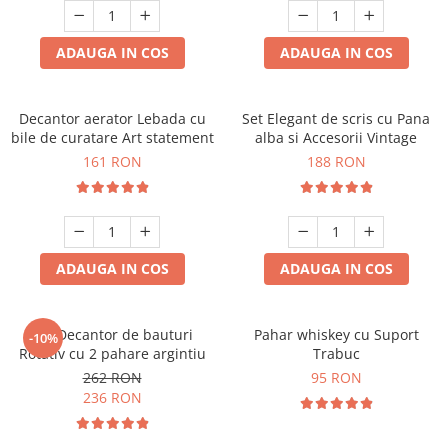
ADAUGA IN COS
ADAUGA IN COS
Decantor aerator Lebada cu
Set Elegant de scris cu Pana
bile de curatare Art statement
alba si Accesorii Vintage
161 RON
188 RON
ADAUGA IN COS
ADAUGA IN COS
Set Decantor de bauturi
Pahar whiskey cu Suport
-10%
Rotativ cu 2 pahare argintiu
Trabuc
262 RON
95 RON
236 RON