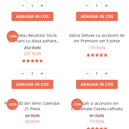
ADAUGA IN COS
ADAUGA IN COS
Set cadou decantor Sticla
Valiza Deluxe cu accesorii de
-10%
Diamant cu doua pahare
vin Premium set 9 piese
Deluxe
252 RON
175 RON
227 RON
ADAUGA IN COS
ADAUGA IN COS
Puzzle 3D din lemn Calendar
Set sah si accesorii vin
-20%
-10%
21 Piese
Checkmate Caseta rafinata
60 RON
81 RON
48 RON
73 RON