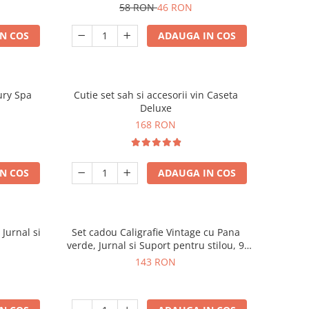
58 RON
46 RON
N COS
ADAUGA IN COS
ury Spa
Cutie set sah si accesorii vin Caseta
Deluxe
168 RON
N COS
ADAUGA IN COS
 Jurnal si
Set cadou Caligrafie Vintage cu Pana
verde, Jurnal si Suport pentru stilou, 9
piese
143 RON