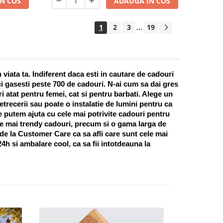
N COS
ADAUGA IN COS
1
2
3
19
...
ata ta. Indiferent daca esti in cautare de cadouri 
i gasesti peste 700 de cadouri. N-ai cum sa dai gres 
 atat pentru femei, cat si pentru barbati. Alege un 
recerii sau poate o instalatie de lumini pentru ca 
te putem ajuta cu cele mai potrivite cadouri pentru 
e mai trendy cadouri, precum si o gama larga de 
 de la Customer Care ca sa afli care sunt cele mai 
h si ambalare cool, ca sa fii intotdeauna la 