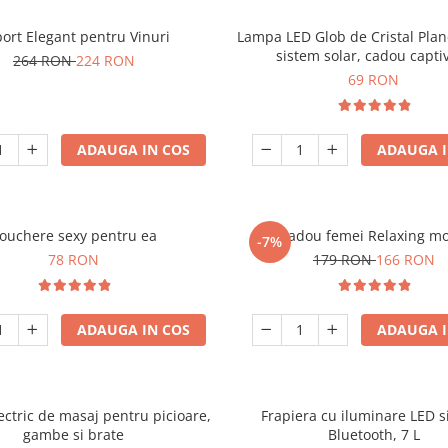
ort Elegant pentru Vinuri
Lampa LED Glob de Cristal Plan
sistem solar, cadou capti
264 RON
224 RON
69 RON
ADAUGA IN COS
ADAUGA I
ouchere sexy pentru ea
Set cadou femei Relaxing m
-7%
78 RON
179 RON
166 RON
ADAUGA IN COS
ADAUGA I
ectric de masaj pentru picioare,
Frapiera cu iluminare LED s
gambe si brate
Bluetooth, 7 L