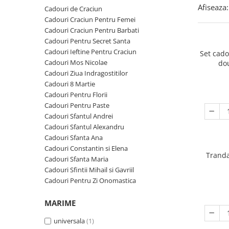
Cadouri Zodia Pesti
Cadouri Sfantul Andrei
Cadouri Fete
Afiseaza:
Cadouri de Craciun
Cani si Termosuri
Cadouri Sfantul Alexandru
Pentru Copilul din tine
Cadouri Craciun Pentru Femei
Jocuri si Puzzle
Cadouri Craciun Pentru Barbati
Cadouri Sfanta Ana
Cadouri Haioase
Cadouri Pentru Secret Santa
Produse pentru Calatorie
Cadouri Constantin si Elena
Cadouri de Casa Noua
Cadouri Ieftine Pentru Craciun
Set cad
Seturi de caligrafie
Cadouri Mos Nicolae
do
Cadouri Sfanta Maria
Cadouri Majorat
Cadouri Ziua Indragostitilor
Cadouri Sfintii Mihail si Gavriil
Cadouri pentru Nasi
Cadouri 8 Martie
Cadouri Pentru Florii
Cadouri pentru Bunici
Cadouri Pentru Paste
Cadouri pentru Prieteni
Cadouri Sfantul Andrei
Cadouri Sfantul Alexandru
Cadouri pentru Sefi
Cadouri Sfanta Ana
Cel ce are tot
Cadouri Constantin si Elena
Tranda
Cadouri Sfanta Maria
Cadouri Nunta si Cununie civila
Cadouri Sfintii Mihail si Gavriil
Cadouri Pentru Zi Onomastica
MARIME
universala
(1)