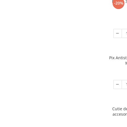
Puzzle 
-20%
Pix Antis
Cutie d
accesor