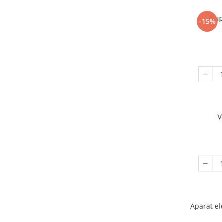
Sup
-15%
V
Aparat el