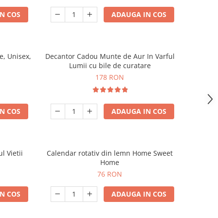
N COS
ADAUGA IN COS
, Unisex,
Decantor Cadou Munte de Aur In Varful
Lumii cu bile de curatare
178 RON
N COS
ADAUGA IN COS
l Vietii
Calendar rotativ din lemn Home Sweet
Home
76 RON
N COS
ADAUGA IN COS