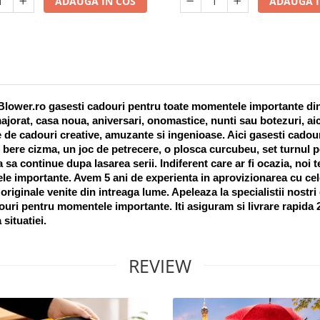
ADAUGA IN COS
ADAUGA I
lower.ro gasesti cadouri pentru toate momentele importante din vi
ajorat, casa noua, aniversari, onomastice, nunti sau botezuri, aic
 de cadouri creative, amuzante si ingenioase. Aici gasesti cadouri
 bere cizma, un joc de petrecere, o plosca curcubeu, set turnul pet
a sa continue dupa lasarea serii. Indiferent care ar fi ocazia, noi 
e importante. Avem 5 ani de experienta in aprovizionarea cu cel
riginale venite din intreaga lume. Apeleaza la specialistii nostri
uri pentru momentele importante. Iti asiguram si livrare rapida 24
 situatiei. 
REVIEW