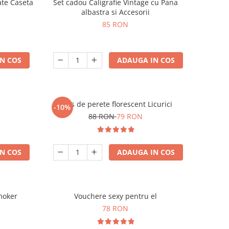
ate Caseta
Set cadou Caligrafie Vintage cu Pana
albastra si Accesorii
85 RON
N COS
ADAUGA IN COS
Ceas de perete florescent Licurici
-10%
88 RON
79 RON
N COS
ADAUGA IN COS
moker
Vouchere sexy pentru el
78 RON