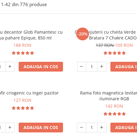
1-
42
din
776
produse
ou decantor Glob Pamantesc cu
Cutie bijuterii cu cheita Verd
-20%
ua pahare Epique, 850 ml
Bratara 7 Chakre CAD
188 RON
137 RON
109 RON
ADAUGA IN COS
ADAUGA I
fir criogenic cu Inger pazitor
Rama foto magnetica levita
iluminare RGB
127 RON
142 RON
ADAUGA IN COS
ADAUGA I