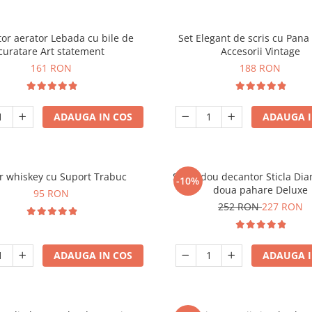
or aerator Lebada cu bile de
Set Elegant de scris cu Pana 
curatare Art statement
Accesorii Vintage
161 RON
188 RON
ADAUGA IN COS
ADAUGA I
r whiskey cu Suport Trabuc
Set cadou decantor Sticla Di
-10%
doua pahare Deluxe
95 RON
252 RON
227 RON
ADAUGA IN COS
ADAUGA I