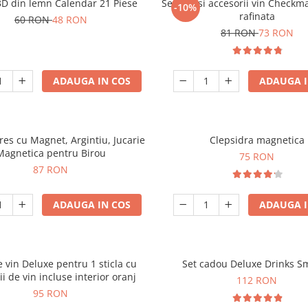
3D din lemn Calendar 21 Piese
Set sah si accesorii vin Checkm
-10%
rafinata
60 RON
48 RON
81 RON
73 RON
ADAUGA IN COS
ADAUGA I
tres cu Magnet, Argintiu, Jucarie
Clepsidra magnetica
Magnetica pentru Birou
75 RON
87 RON
ADAUGA IN COS
ADAUGA I
e vin Deluxe pentru 1 sticla cu
Set cadou Deluxe Drinks S
ii de vin incluse interior oranj
112 RON
95 RON