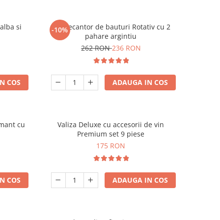
alba si
Set Decantor de bauturi Rotativ cu 2
-10%
pahare argintiu
262 RON
236 RON
N COS
ADAUGA IN COS
amant cu
Valiza Deluxe cu accesorii de vin
Premium set 9 piese
175 RON
N COS
ADAUGA IN COS