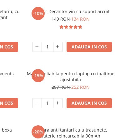
etariu, cu
Aerator Decantor vin cu suport arcuit
-10%
vant
149 RON
134 RON
N COS
ADAUGA IN COS
oments
Masuta pliabila pentru laptop cu inaltime
-15%
ajustabila
297 RON
252 RON
N COS
ADAUGA IN COS
i boxa
Bratara anti tantari cu ultrasunete,
-20%
baterie reincarcabila 90mAh