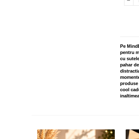
Pe MindB
pentru m
cu sutele
pahar de
distracti
momentel
produse o
cool cado
inaltimea