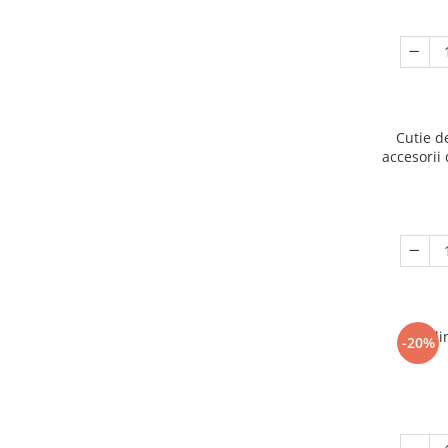
Cutie d
accesorii 
Ogli
-20%