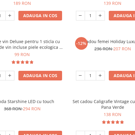
189 RON
139 RON
ADAUGA IN COS
ADAUGA I
e vin Deluxe pentru 1 sticla cu
Set cadou femei Holiday Lux
-12%
de vin incluse piele ecologica de
236 RON
207 RON
crocodil
99 RON
ADAUGA IN COS
ADAUGA I
nda Starshine LED cu touch
Set cadou Caligrafie Vintage cu
Pana Verde
368 RON
294 RON
138 RON