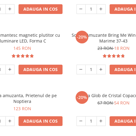
ADAUGA IN COS
ADAUGA I
mantesc magnetic plutitor cu
Sosete Amuzante Bring Me Wine
-20%
iluminare LED, Forma C
Marime 37-43
145 RON
23 RON
18 RON
ADAUGA IN COS
ADAUGA I
 amuzanta, Prietenul de pe
Lampa Glob de Cristal Copacu
-20%
Noptiera
67 RON
54 RON
123 RON
ADAUGA IN COS
ADAUGA I