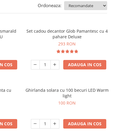
Ordoneaza:
e smarald
Set cadou decantor Glob Pamantesc cu 4
OU
pahare Deluxe
293 RON
N COS
ADAUGA IN COS
nta cu
Ghirlanda solara cu 100 becuri LED Warm
light
100 RON
N COS
ADAUGA IN COS