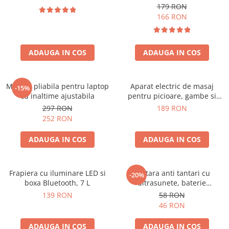
179 RON
166 RON
ADAUGA IN COS
ADAUGA IN COS
Masuta pliabila pentru laptop
Aparat electric de masaj
-15%
cu inaltime ajustabila
pentru picioare, gambe si
brate
297 RON
189 RON
252 RON
ADAUGA IN COS
ADAUGA IN COS
Frapiera cu iluminare LED si
Bratara anti tantari cu
-20%
boxa Bluetooth, 7 L
ultrasunete, baterie
reincarcabila 90mAh
139 RON
58 RON
46 RON
ADAUGA IN COS
ADAUGA IN COS