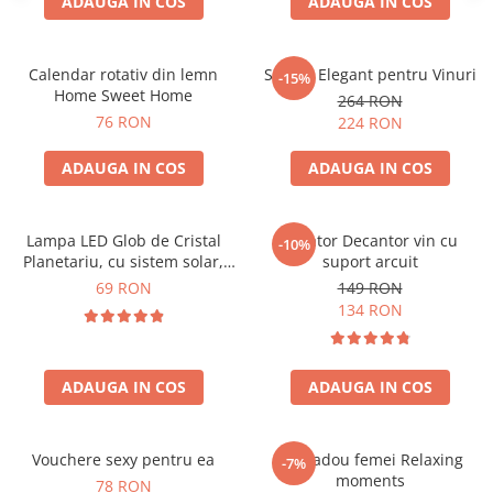
ADAUGA IN COS
ADAUGA IN COS
Calendar rotativ din lemn
Suport Elegant pentru Vinuri
-15%
Home Sweet Home
264 RON
76 RON
224 RON
ADAUGA IN COS
ADAUGA IN COS
Lampa LED Glob de Cristal
Aerator Decantor vin cu
-10%
Planetariu, cu sistem solar,
suport arcuit
cadou captivant
69 RON
149 RON
134 RON
ADAUGA IN COS
ADAUGA IN COS
Vouchere sexy pentru ea
Set cadou femei Relaxing
-7%
moments
78 RON