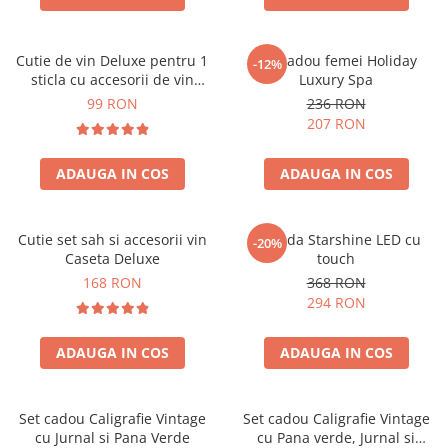
Cutie de vin Deluxe pentru 1
Set cadou femei Holiday
-12%
sticla cu accesorii de vin
Luxury Spa
incluse piele ecologica de
99 RON
236 RON
crocodil
207 RON
ADAUGA IN COS
ADAUGA IN COS
Cutie set sah si accesorii vin
Oglinda Starshine LED cu
-20%
Caseta Deluxe
touch
168 RON
368 RON
294 RON
ADAUGA IN COS
ADAUGA IN COS
Set cadou Caligrafie Vintage
Set cadou Caligrafie Vintage
cu Jurnal si Pana Verde
cu Pana verde, Jurnal si