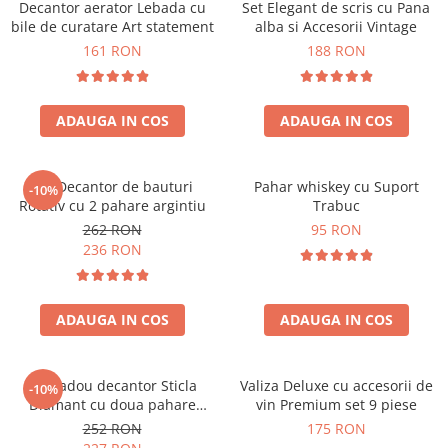
Decantor aerator Lebada cu
Set Elegant de scris cu Pana
bile de curatare Art statement
alba si Accesorii Vintage
161 RON
188 RON
ADAUGA IN COS
ADAUGA IN COS
Set Decantor de bauturi
Pahar whiskey cu Suport
-10%
Rotativ cu 2 pahare argintiu
Trabuc
262 RON
95 RON
236 RON
ADAUGA IN COS
ADAUGA IN COS
Set cadou decantor Sticla
Valiza Deluxe cu accesorii de
-10%
Diamant cu doua pahare
vin Premium set 9 piese
Deluxe
252 RON
175 RON