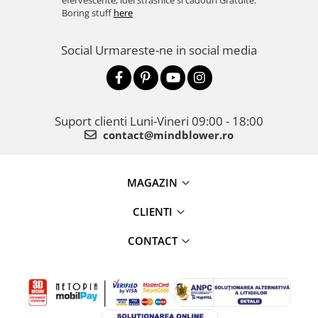
efervescente, idei strasnice si cadouri Gratuite.
Boring stuff
here
Social
Urmareste-ne in social media
Suport clienti
Luni-Vineri 09:00 - 18:00
contact@mindblower.ro
MAGAZIN
CLIENTI
CONTACT