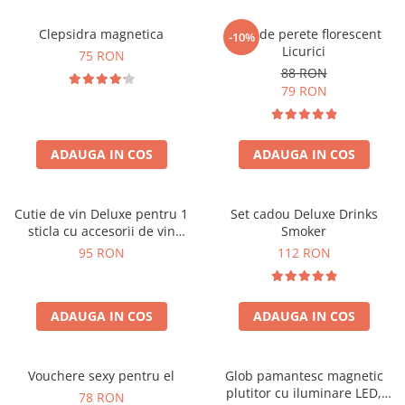
Clepsidra magnetica
Ceas de perete florescent
-10%
Licurici
75 RON
88 RON
79 RON
ADAUGA IN COS
ADAUGA IN COS
Cutie de vin Deluxe pentru 1
Set cadou Deluxe Drinks
sticla cu accesorii de vin
Smoker
incluse interior oranj
95 RON
112 RON
ADAUGA IN COS
ADAUGA IN COS
Vouchere sexy pentru el
Glob pamantesc magnetic
plutitor cu iluminare LED,
78 RON