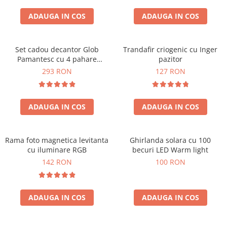
Cadouri Zodia Pesti
Cadouri Sfantul Andrei
Cadouri Fete
Cani si Termosuri
Cadouri Sfantul Alexandru
ADAUGA IN COS
ADAUGA IN COS
Pentru Copilul din tine
Jocuri si Puzzle
Cadouri Sfanta Ana
Cadouri Haioase
Produse pentru Calatorie
Cadouri Constantin si Elena
Set cadou decantor Glob
Trandafir criogenic cu Inger
Cadouri de Casa Noua
Seturi de caligrafie
Pamantesc cu 4 pahare
pazitor
Cadouri Sfanta Maria
Cadouri Majorat
Deluxe
293 RON
127 RON
Cadouri Sfintii Mihail si Gavriil
Cadouri pentru Nasi
Cadouri pentru Bunici
ADAUGA IN COS
ADAUGA IN COS
Cadouri pentru Prieteni
Cadouri pentru Sefi
Rama foto magnetica levitanta
Ghirlanda solara cu 100
Cel ce are tot
cu iluminare RGB
becuri LED Warm light
Cadouri Nunta si Cununie civila
142 RON
100 RON
ADAUGA IN COS
ADAUGA IN COS