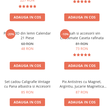
227 RON
ADAUGA IN COS
ADAUGA IN COS
Puzzle 3D din lemn Calendar
Set sah si accesorii vin
-20%
-10%
21 Piese
Checkmate Caseta rafinata
60 RON
81 RON
48 RON
73 RON
ADAUGA IN COS
ADAUGA IN COS
Set cadou Caligrafie Vintage
Pix Antistres cu Magnet,
cu Pana albastra si Accesorii
Argintiu, Jucarie Magnetica
pentru Birou
85 RON
87 RON
ADAUGA IN COS
ADAUGA IN COS