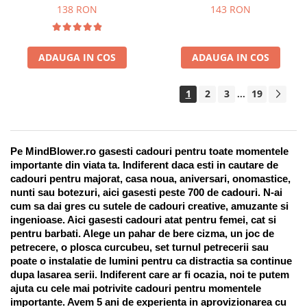
Suport pentru stilou, 9 piese
138 RON
143 RON
ADAUGA IN COS
ADAUGA IN COS
1
2
3
19
...
Pe MindBlower.ro gasesti cadouri pentru toate momentele 
importante din viata ta. Indiferent daca esti in cautare de 
cadouri pentru majorat, casa noua, aniversari, onomastice, 
nunti sau botezuri, aici gasesti peste 700 de cadouri. N-ai 
cum sa dai gres cu sutele de cadouri creative, amuzante si 
ingenioase. Aici gasesti cadouri atat pentru femei, cat si 
pentru barbati. Alege un pahar de bere cizma, un joc de 
petrecere, o plosca curcubeu, set turnul petrecerii sau 
poate o instalatie de lumini pentru ca distractia sa continue 
dupa lasarea serii. Indiferent care ar fi ocazia, noi te putem 
ajuta cu cele mai potrivite cadouri pentru momentele 
importante. Avem 5 ani de experienta in aprovizionarea cu 