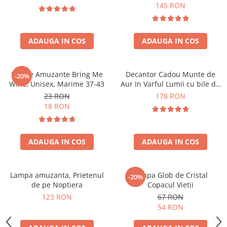
Forma C
145 RON
ADAUGA IN COS
ADAUGA IN COS
Sosete Amuzante Bring Me
Decantor Cadou Munte de
-20%
Wine, Unisex, Marime 37-43
Aur In Varful Lumii cu bile de
curatare
23 RON
178 RON
18 RON
ADAUGA IN COS
ADAUGA IN COS
Lampa amuzanta, Prietenul
Lampa Glob de Cristal
-20%
de pe Noptiera
Copacul Vietii
123 RON
67 RON
54 RON