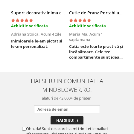
Suport decorativ inima cu mesaje, Cadou cu suflet
Cutie de Pranz Portabila cu Compartimente
Achizitie verificata
Achizitie verificata
Ach
Adriana Stoica,
Acum 4 zile
Maria Ma,
Acum 1
Sof
saptamana
Inimioarele le-am pictat si
Umb
le-am personalizat.
Cutia este foarte practică și
poz
încăpătoare. Cele trei
ori
compartimente sunt ideale
chi
pentru a separa
Mat
alimentele, iar închiderea
se 
este sigură, fără scurgeri. O
dim
folosesc aproape zilnic la
pot
HAI SI TU IN COMUNITATEA
serviciu și sunt foarte
mul
MINDBLOWER.RO!
mulțumită.
rec
ceva
alaturi de 42.000+ de prieteni
Ohh, da! Sunt de acord sa-mi trimiteti emailuri