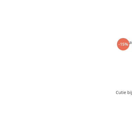
Ca
-15%
Cutie bi