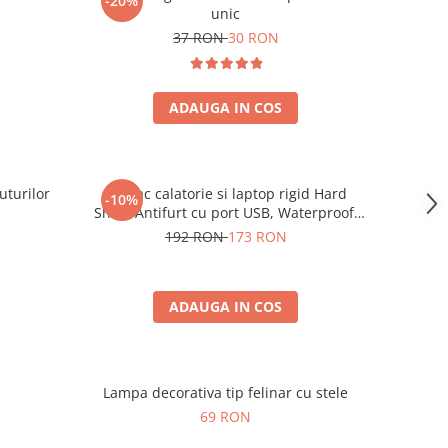
-20%
unic
37 RON
30 RON
ADAUGA IN COS
uturilor
Rucsac calatorie si laptop rigid Hard
-10%
Shell, Antifurt cu port USB, Waterproof,
44x30x17 cm, Compartimentare
192 RON
173 RON
inteligenta, Unisex, Negru
ADAUGA IN COS
Lampa decorativa tip felinar cu stele
69 RON