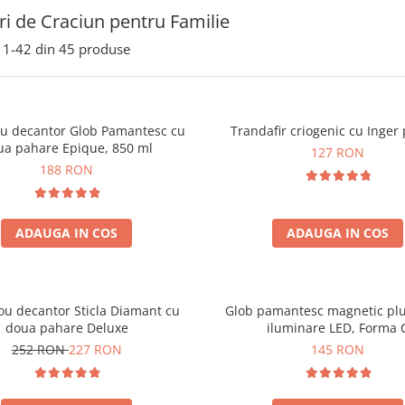
i de Craciun pentru Familie
1-
42
din
45
produse
ou decantor Glob Pamantesc cu
Trandafir criogenic cu Inger 
ua pahare Epique, 850 ml
127 RON
188 RON
ADAUGA IN COS
ADAUGA IN COS
ou decantor Sticla Diamant cu
Glob pamantesc magnetic plu
doua pahare Deluxe
iluminare LED, Forma 
252 RON
227 RON
145 RON