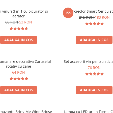
r vinuri 3 in 1 cu picurator si
Proiector Smart Cer cu st
-15%
aerator
215 RON
183 RON
66 RON
53 RON
ADAUGA IN COS
ADAUGA IN COS
lumanare decorativa Caruselul
Set accesorii vin pentru sticl
rotativ cu zane
76 RON
64 RON
ADAUGA IN COS
ADAUGA IN COS
amuzante Bring Me Wine Briose
Lampa cu LED-uri in Forme C