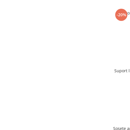
Racito
-20%
Suport 
Sosete 