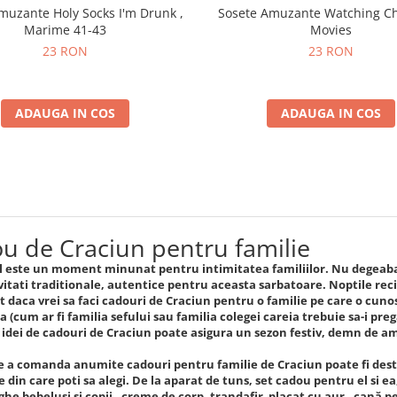
muzante Holy Socks I'm Drunk ,
Sosete Amuzante Watching C
Marime 41-43
Movies
23 RON
23 RON
ADAUGA IN COS
ADAUGA IN COS
u de Craciun pentru familie
 este un moment minunat pentru intimitatea familiilor. Nu degeaba 
vitati traditionale, autentice pentru aceasta sarbatoare. Noptile re
t daca vrei sa faci cadouri de Craciun pentru o familie pe care o cuno
 (cum ar fi familia sefului sau familia colegei careia trebuie sa-i pre
 idei de cadouri de Craciun poate asigura un sezon festiv, demn de 
e a comanda anumite cadouri pentru familie de Craciun poate fi destu
din care poti sa alegi. De la aparat de tuns, set cadou pentru el si ea,
he bebelusi si copii , creme de corp, trandafir placat cu aur , cană pe