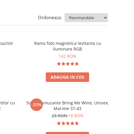
Ordoneaza:
pazitor
Rama foto magnetica levitanta cu
iluminare RGB
142 RON
ADAUGA IN COS
titor cu
Sosete Amuzante Bring Me Wine, Unisex,
-20%
C
Marime 37-43
23 RON
18 RON