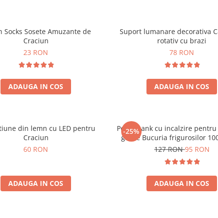
h Socks Sosete Amuzante de
Suport lumanare decorativa C
Craciun
rotativ cu brazi
23 RON
78 RON
ADAUGA IN COS
ADAUGA IN COS
tiune din lemn cu LED pentru
Powerbank cu incalzire pentru
-25%
Craciun
grade Bucuria frigurosilor 
60 RON
127 RON
95 RON
ADAUGA IN COS
ADAUGA IN COS