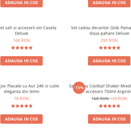
ADAUGA IN COS
ADAUGA IN COS
set sah si accesorii vin Caseta
Set cadou decantor Glob Pama
Deluxe
doua pahare Deluxe
168 RON
293 RON
ADAUGA IN COS
ADAUGA IN COS
 Joc Placate cu Aur 24K si cutie
Set cadou Cocktail Shaker Mixo
-15%
eleganta din lemn
accesorii 750ml Argint
78 RON
168 RON
143 RON
ADAUGA IN COS
ADAUGA IN COS