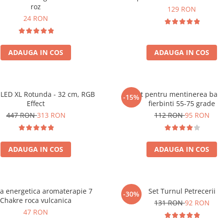
roz
129 RON
24 RON
ADAUGA IN COS
ADAUGA IN COS
LED XL Rotunda - 32 cm, RGB
Aparat pentru mentinerea ba
-15%
Effect
fierbinti 55-75 grade
447 RON
313 RON
112 RON
95 RON
ADAUGA IN COS
ADAUGA IN COS
ra energetica aromaterapie 7
Set Turnul Petrecerii
-30%
Chakre roca vulcanica
131 RON
92 RON
47 RON