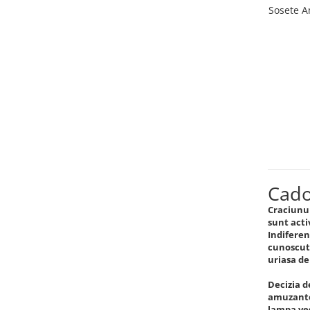
Sosete A
Cado
Craciunul
sunt acti
Indiferen
cunoscuta
uriasa de
Decizia d
amuzante 
lampa veg