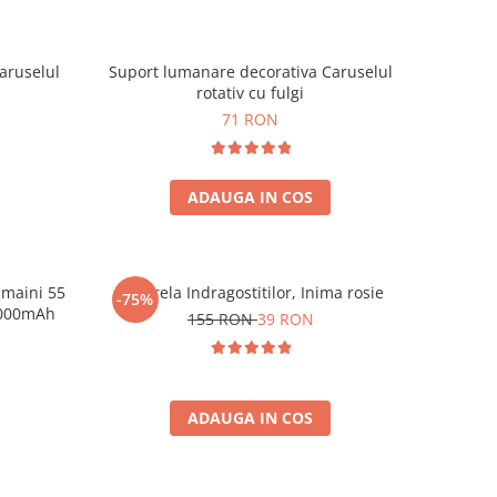
aruselul
Suport lumanare decorativa Caruselul
rotativ cu fulgi
71 RON
ADAUGA IN COS
 maini 55
Umbrela Indragostitilor, Inima rosie
-75%
10000mAh
155 RON
39 RON
ADAUGA IN COS