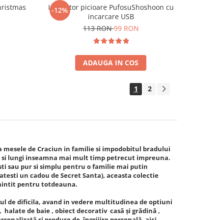
hristmas
Incalzitor picioare PufosuShoshoon cu
-12%
incarcare USB
113 RON
99 RON
ADAUGA IN COS
1
2
mesele de Craciun in familie si impodobitul bradului
ci si lungi inseamna mai mult timp petrecut impreuna.
sti sau pur si simplu pentru o familie mai putin
gatesti un cadou de Secret Santa), aceasta colectie
amintit pentru totdeauna.
l de dificila, avand in vedere multitudinea de optiuni
 halate de baie , obiect decorativ casă și grădină ,
rsonalizată si produse de îngrijire personală, aici