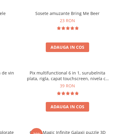
ele
Sosete amuzante Bring Me Beer
23 RON
ADAUGA IN COS
a de vin
Pix multifunctional 6 in 1, surubelnita
plata, rigla, capat touchscreen, nivela cu
bula
39 RON
ADAUGA IN COS
olorate
Cubul Magic Infinite Galaxii puzzle 3D