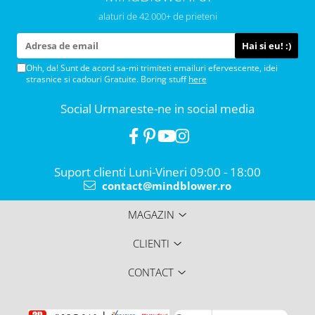
mulțumită.
recomand celor care vor
alaturi de 42.000+ de prieteni
ceva ...
Ohh, da! Sunt de acord sa-mi trimiteti emailuri efervescente, idei
strasnice si cadouri Gratuite. Boring stuff
here
Social
Urmareste-ne in social media
Suport clienti
Luni-Vineri 09:00 - 18:00
contact@mindblower.ro
MAGAZIN
CLIENTI
CONTACT