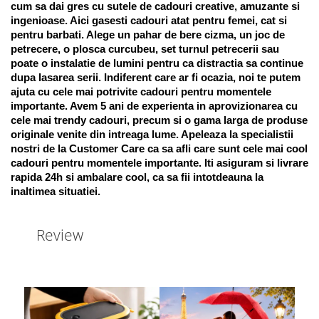
cum sa dai gres cu sutele de cadouri creative, amuzante si 
ingenioase. Aici gasesti cadouri atat pentru femei, cat si 
pentru barbati. Alege un pahar de bere cizma, un joc de 
petrecere, o plosca curcubeu, set turnul petrecerii sau 
poate o instalatie de lumini pentru ca distractia sa continue 
dupa lasarea serii. Indiferent care ar fi ocazia, noi te putem 
ajuta cu cele mai potrivite cadouri pentru momentele 
importante. Avem 5 ani de experienta in aprovizionarea cu 
cele mai trendy cadouri, precum si o gama larga de produse 
originale venite din intreaga lume. Apeleaza la specialistii 
nostri de la Customer Care ca sa afli care sunt cele mai cool 
cadouri pentru momentele importante. Iti asiguram si livrare 
rapida 24h si ambalare cool, ca sa fii intotdeauna la 
inaltimea situatiei. 
Review