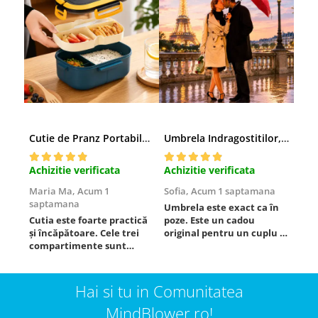
Cutie de Pranz Portabila cu Compartimente
Umbrela Indragostitilor, Inima rosie
Amb
Achizitie verificata
Achizitie verificata
Achi
Maria Ma,
Acum 1
Sofia,
Acum 1 saptamana
Pau
saptamana
Umbrela este exact ca în
Foa
Cutia este foarte practică
poze. Este un cadou
Este
și încăpătoare. Cele trei
original pentru un cuplu și
compartimente sunt
chiar atrage atenția.
ideale pentru a separa
Materialul este rezistent,
alimentele, iar închiderea
se deschide ușor, iar
este sigură, fără scurgeri.
dimensiunea este
Hai si tu in Comunitatea
O folosesc aproape zilnic la
potrivită. Sunt foarte
serviciu și sunt foarte
MindBlower.ro!
mulțumită de achiziție și o