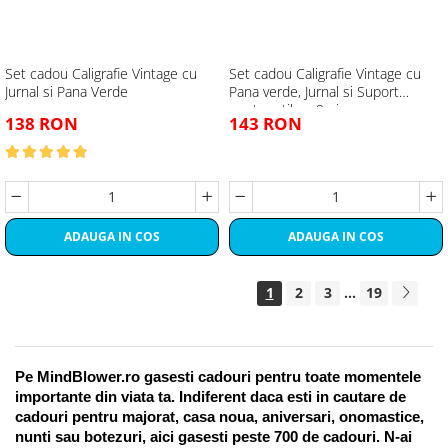
Set cadou Caligrafie Vintage cu
Set cadou Caligrafie Vintage cu
Jurnal si Pana Verde
Pana verde, Jurnal si Suport
pentru stilou, 9 piese
138 RON
143 RON
ADAUGA IN COS
ADAUGA IN COS
1
2
3
...
19
Pe MindBlower.ro gasesti cadouri pentru toate momentele 
importante din viata ta. Indiferent daca esti in cautare de 
cadouri pentru majorat, casa noua, aniversari, onomastice, 
nunti sau botezuri, aici gasesti peste 700 de cadouri. N-ai 