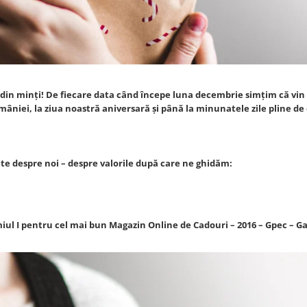
e din minți! De fiecare data când începe luna decembrie simțim că vin
omâniei, la ziua noastră aniversară și până la minunatele zile pline de
te despre noi – despre valorile după care ne ghidăm:
iul I pentru cel mai bun Magazin Online de Cadouri – 2016 – Gpec – Ga