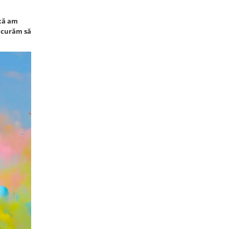
 că am
bucurăm să