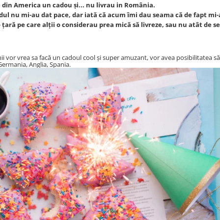
din America un cadou și... nu livrau in România.
ndul nu mi-au dat pace, dar iată că acum îmi dau seama că de fapt mi-
țară pe care alții o considerau prea mică să livreze, sau nu atât de s
 vor vrea sa facă un cadoul cool și super amuzant, vor avea posibilitatea să
Germania, Anglia, Spania.