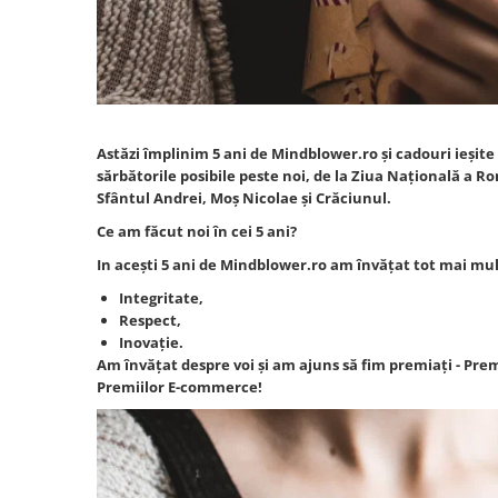
Astăzi împlinim 5 ani de Mindblower.ro și cadouri ieșit
sărbătorile posibile peste noi, de la Ziua Națională a R
Sfântul Andrei, Moș Nicolae și Crăciunul.
Ce am făcut noi în cei 5 ani?
In acești 5 ani de Mindblower.ro am învățat tot mai mul
Integritate,
Respect,
Inovație.
Am învățat despre voi și am ajuns să fim premiați -
Prem
Premiilor E-commerce
!