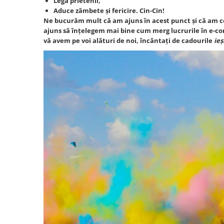
Legă prietenii,
Aduce zâmbete și fericire. Cin-Cin!
Ne bucurăm mult că am ajuns în acest punct și că am con
ajuns să înțelegem mai bine cum merg lucrurile în e-co
vă avem pe voi alături de noi, încântați de cadourile
ieș