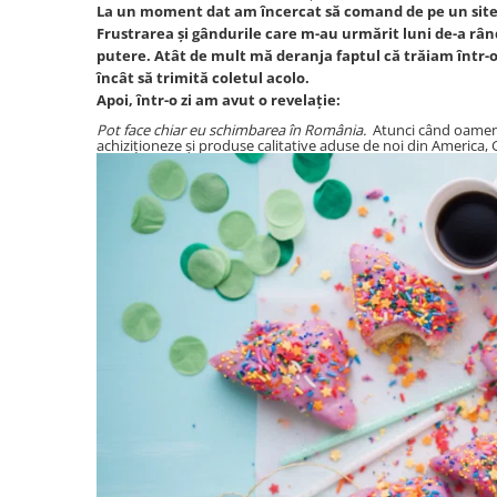
La un moment dat am încercat să comand de pe un site 
Frustrarea și gândurile care m-au urmărit luni de-a râ
putere. Atât de mult mă deranja faptul că trăiam într-o 
încât să trimită coletul acolo.
Apoi, într-o zi am avut o revelație:
Pot face chiar eu schimbarea în România.
Atunci când oamenii
achiziționeze și produse calitative aduse de noi din America, 