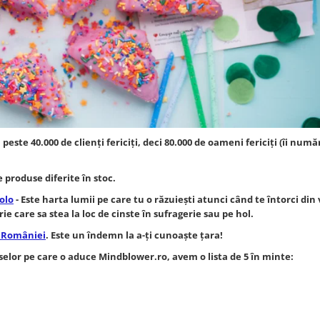
te 40.000 de clienți fericiți, deci 80.000 de oameni fericiți (îi numă
produse diferite în stoc.
olo
- Este harta lumii pe care tu o răzuiești atunci când te întorci din
ie care sa stea la loc de cinste în sufragerie sau pe hol.
a României
. Este un îndemn la a-ți cunoaște țara!
elor pe care o aduce Mindblower.ro, avem o lista de 5 în minte: