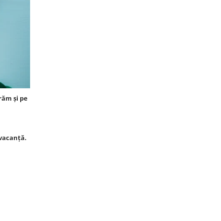
răm și pe
 vacanță.