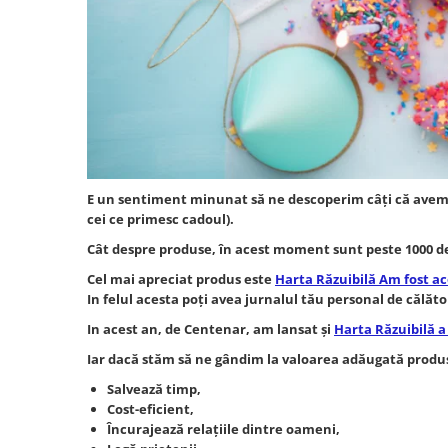
E un sentiment minunat să ne descoperim câți că avem pes
cei ce primesc cadoul).
Cât despre produse, în acest moment sunt peste 1000 de 
Cel mai apreciat produs este
Harta Răzuibilă Am fost ac
In felul acesta poți avea jurnalul tău personal de călător
In acest an, de Centenar, am lansat și
Harta Răzuibilă 
Iar dacă stăm să ne gândim la valoarea adăugată produs
Salvează timp,
Cost-eficient,
Încurajează relațiile dintre oameni,