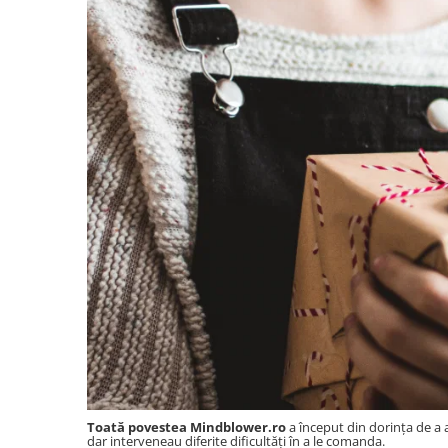
Toată povestea Mindblower.ro
a început din dorința de a 
dar interveneau diferite dificultăți în a le comanda.