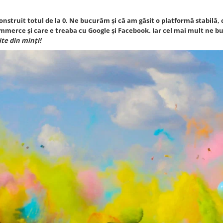
struit totul de la 0. Ne bucurăm și că am găsit o platformă stabilă,
mmerce și care e treaba cu Google și Facebook. Iar cel mai mult ne 
ite din minți!