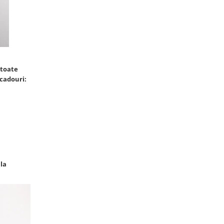
 toate
 cadouri:
la