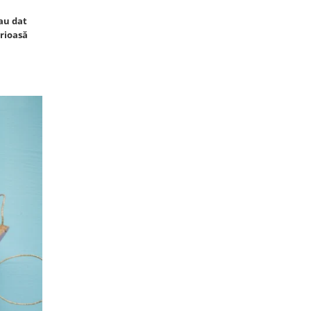
au dat
erioasă