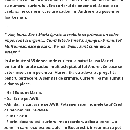
cu numarul curierului. Era curierul de pe zona ei. Sansele ca
acela sa fie curierul care are cadoul lui Andrei erau pesemne
foarte mari.
...
"- Alo, buna. Sunt Maria Ignate si trebuie sa primesc un colet
important si urgent... Cum? Este la tine? Si ajungi in 5 minute?
Multumesc, este grozav... Da, da. Sigur. Sunt chiar aici si
astept."
In 4 minute si 35 de secunde curierul a batut la usa Mariei,
purtand in brate cadoul mult asteptat al lui Andrei. Ce pace se
asternuse acum pe chipul Mariei. Era cu adevarat pregatita
pentru petrecere. A semnat de primire. Curierul i-a multumit si
a dat sa plece.
- Hei! Eu sunt Maria.
- Da. Scrie pe AWB.
- Ah, da... sigur, scrie pe AWB. Poti sa-mi spui numele tau? Cred
ca ne vom mai revedea.
- Sunt Florin.
- Florin, daca tu esti curierul meu (pardon, adica al zonei... al
zonei in care locuiesc eu... aici, in Bucuresti), inseamna ca pot