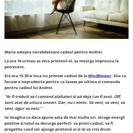
Cadouri Zodia Pesti
Cadouri Sfantul Andrei
Cadouri Fete
Cani si Termosuri
Cadouri Sfantul Alexandru
Pentru Copilul din tine
Jocuri si Puzzle
Cadouri Sfanta Ana
Cadouri Haioase
Produse pentru Calatorie
Cadouri Constantin si Elena
Cadouri de Casa Noua
Seturi de caligrafie
Cadouri Sfanta Maria
Cadouri Majorat
Cadouri Sfintii Mihail si Gavriil
Cadouri pentru Nasi
Maria astepta nerabdatoare cadoul pentru Andrei.
Cadouri pentru Bunici
La ora 16 urmau sa vina prietenii ei, sa mearga impreuna la
Cadouri pentru Prieteni
petrecere.
Era ora 15.30 si inca nu primise cadoul de la
Mindblower
. Stia ca
Cadouri pentru Sefi
facuse o imprudenta pentru ca lasase pe ultima zi comanda
Cel ce are tot
pentru cadoul lui Andrei.
Cadouri Nunta si Cununie civila
"Ar fi trebuit sa-l comand alaltaieri si azi deja l-as fi avut. Off,
sunt atat de uituca uneori. Dar, nu-i nimic. Va veni, va veni, va
veni, sigur va veni."
Isi imagina ca daca spune asta de mai multe ori, atrage energii
pozitive si totul va decurge perfect: va primi cadoul, va fi
pregatita cand vor ajunge prietenii ei si isi va croi drum