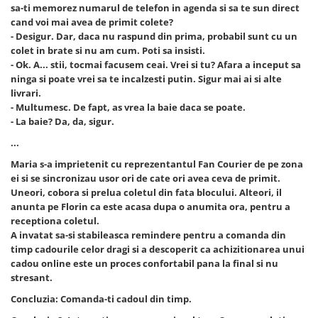
sa-ti memorez numarul de telefon in agenda si sa te sun direct
cand voi mai avea de primit colete?
- Desigur. Dar, daca nu raspund din prima, probabil sunt cu un
colet in brate si nu am cum. Poti sa insisti.
- Ok. A... stii, tocmai facusem ceai. Vrei si tu? Afara a inceput sa
ninga si poate vrei sa te incalzesti putin. Sigur mai ai si alte
livrari.
- Multumesc. De fapt, as vrea la baie daca se poate.
- La baie? Da, da, sigur.
...
Maria s-a imprietenit cu reprezentantul Fan Courier de pe zona
ei si se sincronizau usor ori de cate ori avea ceva de primit.
Uneori, cobora si prelua coletul din fata blocului. Alteori, il
anunta pe Florin ca este acasa dupa o anumita ora, pentru a
receptiona coletul.
A invatat sa-si stabileasca remindere pentru a comanda din
timp cadourile celor dragi si a descoperit ca achizitionarea unui
cadou online este un proces confortabil pana la final si nu
stresant.
Concluzia:
Comanda-ti cadoul din timp.