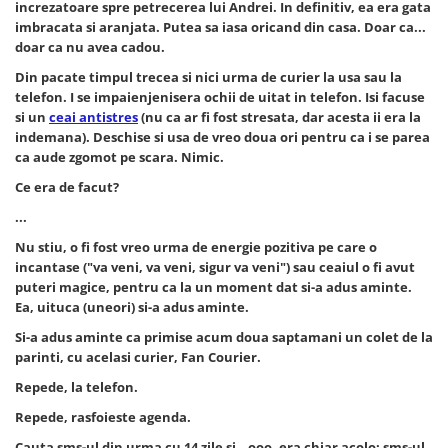
increzatoare spre petrecerea lui Andrei. In definitiv, ea era gata
imbracata si aranjata. Putea sa iasa oricand din casa. Doar ca...
doar ca nu avea cadou.
Din pacate timpul trecea si nici urma de curier la usa sau la
telefon. I se impaienjenisera ochii de uitat in telefon. Isi facuse
si un
ceai antistres
(nu ca ar fi fost stresata, dar acesta ii era la
indemana). Deschise si usa de vreo doua ori pentru ca i se parea
ca aude zgomot pe scara. Nimic.
Ce era de facut?
...
Nu stiu, o fi fost vreo urma de energie pozitiva pe care o
incantase ("va veni, va veni, sigur va veni") sau ceaiul o fi avut
puteri magice, pentru ca la un moment dat si-a adus aminte.
Ea, uituca (uneori) si-a adus aminte.
Si-a adus aminte ca primise acum doua saptamani un colet de la
parinti, cu acelasi curier, Fan Courier.
Repede, la telefon.
Repede, rasfoieste agenda.
Cauta sms-ul din urma cu 14 zile si...ooo, era chiar acolo: sms-ul