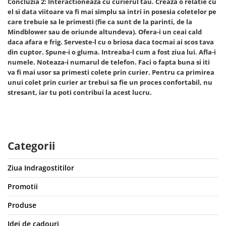
Concluzia 2:
Interactioneaza cu curierul tau
. Creaza o relatie cu
el si data viitoare va fi mai simplu sa intri in posesia coletelor pe
care trebuie sa le primesti (fie ca sunt de la parinti, de la
Mindblower sau de oriunde altundeva). Ofera-i un ceai cald
daca afara e frig. Serveste-l cu o briosa daca tocmai ai scos tava
din cuptor. Spune-i o gluma. Intreaba-l cum a fost ziua lui. Afla-i
numele. Noteaza-i numarul de telefon. Faci o fapta buna si iti
va fi mai usor sa primesti colete prin curier. Pentru ca primirea
unui colet prin curier ar trebui sa fie un proces confortabil, nu
stresant, iar tu poti contribui la acest lucru.
Categorii
Ziua Indragostitilor
Promotii
Produse
Idei de cadouri