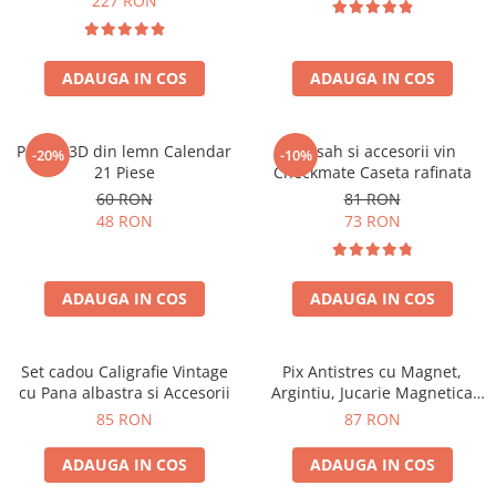
227 RON
ADAUGA IN COS
ADAUGA IN COS
Puzzle 3D din lemn Calendar
Set sah si accesorii vin
-20%
-10%
21 Piese
Checkmate Caseta rafinata
60 RON
81 RON
48 RON
73 RON
ADAUGA IN COS
ADAUGA IN COS
Set cadou Caligrafie Vintage
Pix Antistres cu Magnet,
cu Pana albastra si Accesorii
Argintiu, Jucarie Magnetica
pentru Birou
85 RON
87 RON
ADAUGA IN COS
ADAUGA IN COS