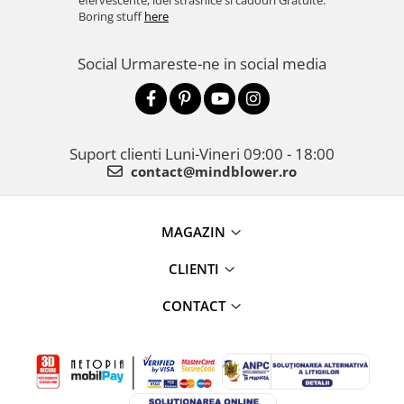
efervescente, idei strasnice si cadouri Gratuite.
Boring stuff
here
Social
Urmareste-ne in social media
Suport clienti
Luni-Vineri 09:00 - 18:00
contact@mindblower.ro
MAGAZIN
CLIENTI
CONTACT