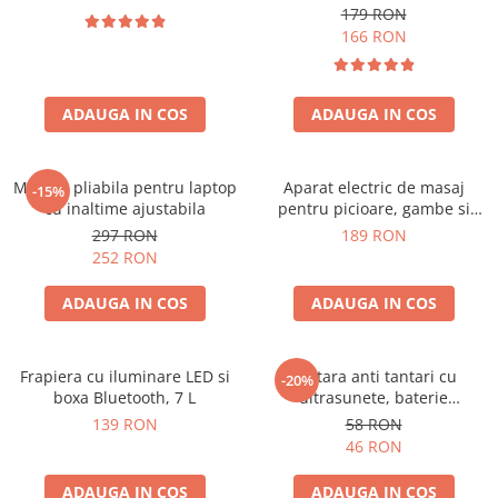
179 RON
166 RON
ADAUGA IN COS
ADAUGA IN COS
Masuta pliabila pentru laptop
Aparat electric de masaj
-15%
cu inaltime ajustabila
pentru picioare, gambe si
brate
297 RON
189 RON
252 RON
ADAUGA IN COS
ADAUGA IN COS
Frapiera cu iluminare LED si
Bratara anti tantari cu
-20%
boxa Bluetooth, 7 L
ultrasunete, baterie
reincarcabila 90mAh
139 RON
58 RON
46 RON
ADAUGA IN COS
ADAUGA IN COS