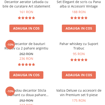
Decantor aerator Lebada cu
Set Elegant de scris cu Pana
bile de curatare Art statement
alba si Accesorii Vintage
161 RON
188 RON
ADAUGA IN COS
ADAUGA IN COS
Set Decantor de bauturi
Pahar whiskey cu Suport
-10%
Rotativ cu 2 pahare argintiu
Trabuc
262 RON
95 RON
236 RON
ADAUGA IN COS
ADAUGA IN COS
Set cadou decantor Sticla
Valiza Deluxe cu accesorii de
-10%
Diamant cu doua pahare
vin Premium set 9 piese
Deluxe
252 RON
175 RON