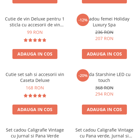
Cutie de vin Deluxe pentru 1
Set cadou femei Holiday
-12%
sticla cu accesorii de vin
Luxury Spa
incluse piele ecologica de
99 RON
236 RON
crocodil
207 RON
ADAUGA IN COS
ADAUGA IN COS
Cutie set sah si accesorii vin
Oglinda Starshine LED cu
-20%
Caseta Deluxe
touch
168 RON
368 RON
294 RON
ADAUGA IN COS
ADAUGA IN COS
Set cadou Caligrafie Vintage
Set cadou Caligrafie Vintage
cu Jurnal si Pana Verde
cu Pana verde, Jurnal si