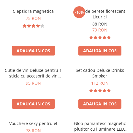
Clepsidra magnetica
Ceas de perete florescent
-10%
Licurici
75 RON
88 RON
79 RON
ADAUGA IN COS
ADAUGA IN COS
Cutie de vin Deluxe pentru 1
Set cadou Deluxe Drinks
sticla cu accesorii de vin
Smoker
incluse interior oranj
95 RON
112 RON
ADAUGA IN COS
ADAUGA IN COS
Vouchere sexy pentru el
Glob pamantesc magnetic
plutitor cu iluminare LED,
78 RON