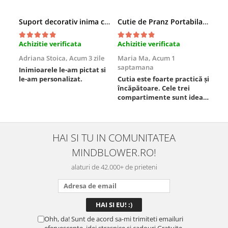
Suport decorativ inima cu mesaje, Cadou cu suflet
Cutie de Pranz Portabila cu Compartimente
Achizitie verificata
Achizitie verificata
Ach
Adriana Stoica,
Acum 3 zile
Maria Ma,
Acum 1
Sof
saptamana
Inimioarele le-am pictat si
Umb
le-am personalizat.
Cutia este foarte practică și
poz
încăpătoare. Cele trei
ori
compartimente sunt ideale
chi
pentru a separa
Mat
alimentele, iar închiderea
se 
este sigură, fără scurgeri. O
dim
folosesc aproape zilnic la
pot
HAI SI TU IN COMUNITATEA
serviciu și sunt foarte
mul
MINDBLOWER.RO!
mulțumită.
rec
ceva
alaturi de 42.000+ de prieteni
Ohh, da! Sunt de acord sa-mi trimiteti emailuri