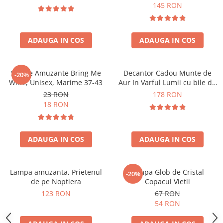
Forma C
145 RON
ADAUGA IN COS
ADAUGA IN COS
Sosete Amuzante Bring Me
Decantor Cadou Munte de
-20%
Wine, Unisex, Marime 37-43
Aur In Varful Lumii cu bile de
curatare
23 RON
178 RON
18 RON
ADAUGA IN COS
ADAUGA IN COS
Lampa amuzanta, Prietenul
Lampa Glob de Cristal
-20%
de pe Noptiera
Copacul Vietii
123 RON
67 RON
54 RON