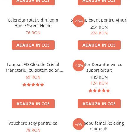
ADAUGA IN COS
ADAUGA IN COS
Calendar rotativ din lemn
Suport Elegant pentru Vinuri
-15%
Home Sweet Home
264 RON
76 RON
224 RON
ADAUGA IN COS
ADAUGA IN COS
Lampa LED Glob de Cristal
Aerator Decantor vin cu
-10%
Planetariu, cu sistem solar,
suport arcuit
cadou captivant
69 RON
149 RON
134 RON
ADAUGA IN COS
ADAUGA IN COS
Vouchere sexy pentru ea
Set cadou femei Relaxing
-7%
moments
78 RON