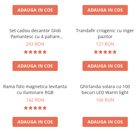
Cadouri Zodia Pesti
Cadouri Sfantul Andrei
Cadouri Fete
Cani si Termosuri
Cadouri Sfantul Alexandru
ADAUGA IN COS
ADAUGA IN COS
Pentru Copilul din tine
Jocuri si Puzzle
Cadouri Sfanta Ana
Cadouri Haioase
Produse pentru Calatorie
Cadouri Constantin si Elena
Set cadou decantor Glob
Trandafir criogenic cu Inger
Cadouri de Casa Noua
Seturi de caligrafie
Pamantesc cu 4 pahare
pazitor
Cadouri Sfanta Maria
Cadouri Majorat
Deluxe
293 RON
127 RON
Cadouri Sfintii Mihail si Gavriil
Cadouri pentru Nasi
Cadouri pentru Bunici
ADAUGA IN COS
ADAUGA IN COS
Cadouri pentru Prieteni
Cadouri pentru Sefi
Rama foto magnetica levitanta
Ghirlanda solara cu 100
Cel ce are tot
cu iluminare RGB
becuri LED Warm light
Cadouri Nunta si Cununie civila
142 RON
100 RON
ADAUGA IN COS
ADAUGA IN COS