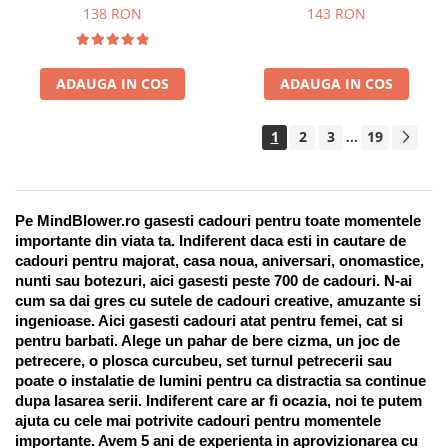
Suport pentru stilou, 9 piese
138 RON
143 RON
ADAUGA IN COS
ADAUGA IN COS
1
2
3
19
...
Pe MindBlower.ro gasesti cadouri pentru toate momentele 
importante din viata ta. Indiferent daca esti in cautare de 
cadouri pentru majorat, casa noua, aniversari, onomastice, 
nunti sau botezuri, aici gasesti peste 700 de cadouri. N-ai 
cum sa dai gres cu sutele de cadouri creative, amuzante si 
ingenioase. Aici gasesti cadouri atat pentru femei, cat si 
pentru barbati. Alege un pahar de bere cizma, un joc de 
petrecere, o plosca curcubeu, set turnul petrecerii sau 
poate o instalatie de lumini pentru ca distractia sa continue 
dupa lasarea serii. Indiferent care ar fi ocazia, noi te putem 
ajuta cu cele mai potrivite cadouri pentru momentele 
importante. Avem 5 ani de experienta in aprovizionarea cu 