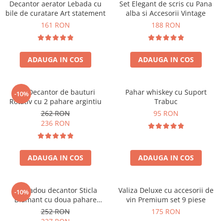
Decantor aerator Lebada cu
Set Elegant de scris cu Pana
bile de curatare Art statement
alba si Accesorii Vintage
161 RON
188 RON
ADAUGA IN COS
ADAUGA IN COS
Set Decantor de bauturi
Pahar whiskey cu Suport
-10%
Rotativ cu 2 pahare argintiu
Trabuc
262 RON
95 RON
236 RON
ADAUGA IN COS
ADAUGA IN COS
Set cadou decantor Sticla
Valiza Deluxe cu accesorii de
-10%
Diamant cu doua pahare
vin Premium set 9 piese
Deluxe
252 RON
175 RON