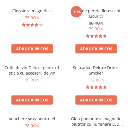
Clepsidra magnetica
Ceas de perete florescent
-10%
Licurici
75 RON
88 RON
79 RON
ADAUGA IN COS
ADAUGA IN COS
Cutie de vin Deluxe pentru 1
Set cadou Deluxe Drinks
sticla cu accesorii de vin
Smoker
incluse interior oranj
95 RON
112 RON
ADAUGA IN COS
ADAUGA IN COS
Vouchere sexy pentru el
Glob pamantesc magnetic
plutitor cu iluminare LED,
78 RON