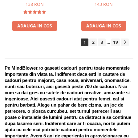
Suport pentru stilou, 9 piese
138 RON
143 RON
ADAUGA IN COS
ADAUGA IN COS
1
2
3
19
...
Pe MindBlower.ro gasesti cadouri pentru toate momentele 
importante din viata ta. Indiferent daca esti in cautare de 
cadouri pentru majorat, casa noua, aniversari, onomastice, 
nunti sau botezuri, aici gasesti peste 700 de cadouri. N-ai 
cum sa dai gres cu sutele de cadouri creative, amuzante si 
ingenioase. Aici gasesti cadouri atat pentru femei, cat si 
pentru barbati. Alege un pahar de bere cizma, un joc de 
petrecere, o plosca curcubeu, set turnul petrecerii sau 
poate o instalatie de lumini pentru ca distractia sa continue 
dupa lasarea serii. Indiferent care ar fi ocazia, noi te putem 
ajuta cu cele mai potrivite cadouri pentru momentele 
importante. Avem 5 ani de experienta in aprovizionarea cu 