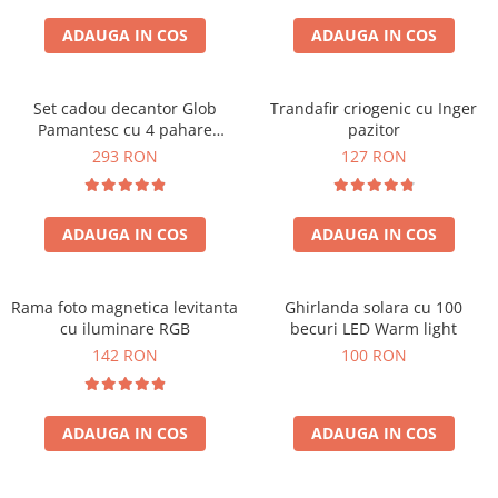
Cadouri Zodia Pesti
Cadouri Sfantul Andrei
Cadouri Fete
Cani si Termosuri
Cadouri Sfantul Alexandru
ADAUGA IN COS
ADAUGA IN COS
Pentru Copilul din tine
Jocuri si Puzzle
Cadouri Sfanta Ana
Cadouri Haioase
Produse pentru Calatorie
Cadouri Constantin si Elena
Set cadou decantor Glob
Trandafir criogenic cu Inger
Cadouri de Casa Noua
Seturi de caligrafie
Pamantesc cu 4 pahare
pazitor
Cadouri Sfanta Maria
Cadouri Majorat
Deluxe
293 RON
127 RON
Cadouri Sfintii Mihail si Gavriil
Cadouri pentru Nasi
Cadouri pentru Bunici
ADAUGA IN COS
ADAUGA IN COS
Cadouri pentru Prieteni
Cadouri pentru Sefi
Rama foto magnetica levitanta
Ghirlanda solara cu 100
Cel ce are tot
cu iluminare RGB
becuri LED Warm light
Cadouri Nunta si Cununie civila
142 RON
100 RON
ADAUGA IN COS
ADAUGA IN COS