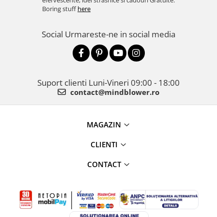
efervescente, idei strasnice si cadouri Gratuite.
Boring stuff
here
Social
Urmareste-ne in social media
Suport clienti
Luni-Vineri 09:00 - 18:00
contact@mindblower.ro
MAGAZIN
CLIENTI
CONTACT