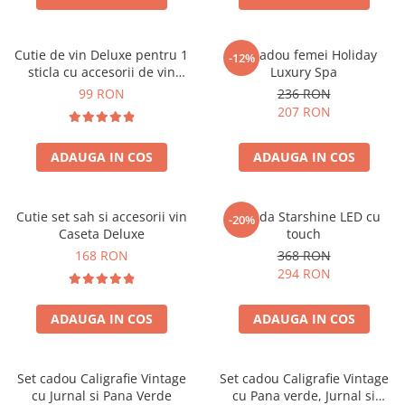
Cutie de vin Deluxe pentru 1
Set cadou femei Holiday
-12%
sticla cu accesorii de vin
Luxury Spa
incluse piele ecologica de
99 RON
236 RON
crocodil
207 RON
ADAUGA IN COS
ADAUGA IN COS
Cutie set sah si accesorii vin
Oglinda Starshine LED cu
-20%
Caseta Deluxe
touch
168 RON
368 RON
294 RON
ADAUGA IN COS
ADAUGA IN COS
Set cadou Caligrafie Vintage
Set cadou Caligrafie Vintage
cu Jurnal si Pana Verde
cu Pana verde, Jurnal si