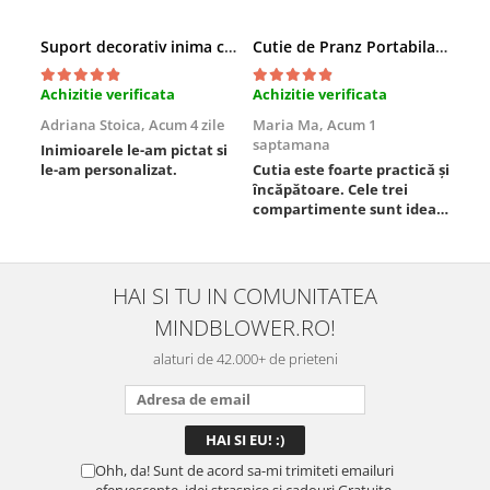
Suport decorativ inima cu mesaje, Cadou cu suflet
Cutie de Pranz Portabila cu Compartimente
Achizitie verificata
Achizitie verificata
Ach
Adriana Stoica,
Acum 4 zile
Maria Ma,
Acum 1
Sof
saptamana
Inimioarele le-am pictat si
Umb
le-am personalizat.
Cutia este foarte practică și
poz
încăpătoare. Cele trei
ori
compartimente sunt ideale
chi
pentru a separa
Mat
alimentele, iar închiderea
se 
este sigură, fără scurgeri. O
dim
folosesc aproape zilnic la
pot
HAI SI TU IN COMUNITATEA
serviciu și sunt foarte
mul
MINDBLOWER.RO!
mulțumită.
rec
ceva
alaturi de 42.000+ de prieteni
Ohh, da! Sunt de acord sa-mi trimiteti emailuri