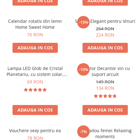
ADAUGA IN COS
ADAUGA IN COS
Calendar rotativ din lemn
Suport Elegant pentru Vinuri
-15%
Home Sweet Home
264 RON
76 RON
224 RON
ADAUGA IN COS
ADAUGA IN COS
Lampa LED Glob de Cristal
Aerator Decantor vin cu
-10%
Planetariu, cu sistem solar,
suport arcuit
cadou captivant
69 RON
149 RON
134 RON
ADAUGA IN COS
ADAUGA IN COS
Vouchere sexy pentru ea
Set cadou femei Relaxing
-7%
moments
78 RON