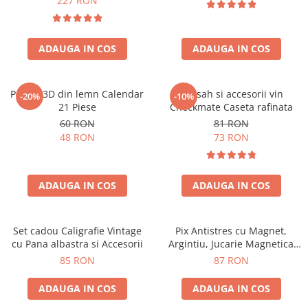
227 RON
ADAUGA IN COS
ADAUGA IN COS
Puzzle 3D din lemn Calendar
Set sah si accesorii vin
-20%
-10%
21 Piese
Checkmate Caseta rafinata
60 RON
81 RON
48 RON
73 RON
ADAUGA IN COS
ADAUGA IN COS
Set cadou Caligrafie Vintage
Pix Antistres cu Magnet,
cu Pana albastra si Accesorii
Argintiu, Jucarie Magnetica
pentru Birou
85 RON
87 RON
ADAUGA IN COS
ADAUGA IN COS