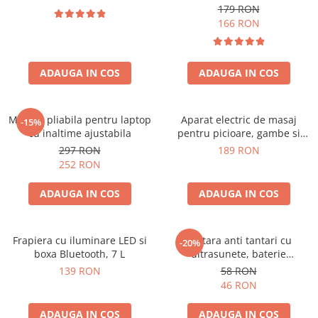
179 RON
166 RON
ADAUGA IN COS
ADAUGA IN COS
Masuta pliabila pentru laptop
Aparat electric de masaj
-15%
cu inaltime ajustabila
pentru picioare, gambe si
brate
297 RON
189 RON
252 RON
ADAUGA IN COS
ADAUGA IN COS
Frapiera cu iluminare LED si
Bratara anti tantari cu
-20%
boxa Bluetooth, 7 L
ultrasunete, baterie
reincarcabila 90mAh
139 RON
58 RON
46 RON
ADAUGA IN COS
ADAUGA IN COS