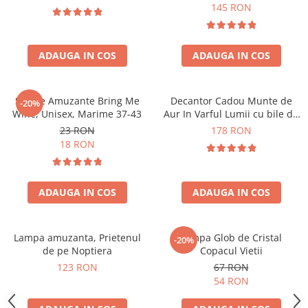
Forma C
145 RON
ADAUGA IN COS
ADAUGA IN COS
Sosete Amuzante Bring Me
Decantor Cadou Munte de
-20%
Wine, Unisex, Marime 37-43
Aur In Varful Lumii cu bile de
curatare
23 RON
178 RON
18 RON
ADAUGA IN COS
ADAUGA IN COS
Lampa amuzanta, Prietenul
Lampa Glob de Cristal
-20%
de pe Noptiera
Copacul Vietii
123 RON
67 RON
54 RON