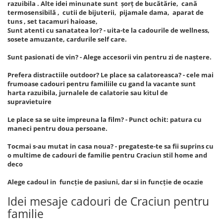
razuibila . Alte idei minunate sunt șorț de bucătărie, cană
termosensibilă , cutii de bijuterii, pijamale dama, aparat de
tuns , set tacamuri haioase,
Sunt atenti cu sanatatea lor? - uita-te la cadourile de wellness,
sosete amuzante, cardurile self care.
Sunt pasionati de vin? - Alege accesorii vin pentru zi de naștere.
Prefera distractiile outdoor? Le place sa calatoreasca? - cele mai
frumoase cadouri pentru familiile cu gand la vacante sunt
harta razuibila, jurnalele de calatorie sau kitul de
supravietuire
Le place sa se uite impreuna la film? - Punct ochit: patura cu
maneci pentru doua persoane.
Tocmai s-au mutat in casa noua? - pregateste-te sa fii suprins cu
o multime de cadouri de familie pentru Craciun stil home and
deco
Alege cadoul in funcție de pasiuni, dar si in funcție de ocazie
Idei mesaje cadouri de Craciun pentru
familie