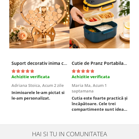
Suport decorativ inima cu mesaje, Cadou cu suflet
Cutie de Pranz Portabila cu Compartimente
Achizitie verificata
Achizitie verificata
Ach
Adriana Stoica,
Acum 2 zile
Maria Ma,
Acum 1
Sof
saptamana
Inimioarele le-am pictat si
Umb
le-am personalizat.
Cutia este foarte practică și
poz
încăpătoare. Cele trei
ori
compartimente sunt ideale
chi
pentru a separa
Mat
alimentele, iar închiderea
se 
este sigură, fără scurgeri. O
dim
folosesc aproape zilnic la
pot
HAI SI TU IN COMUNITATEA
serviciu și sunt foarte
mul