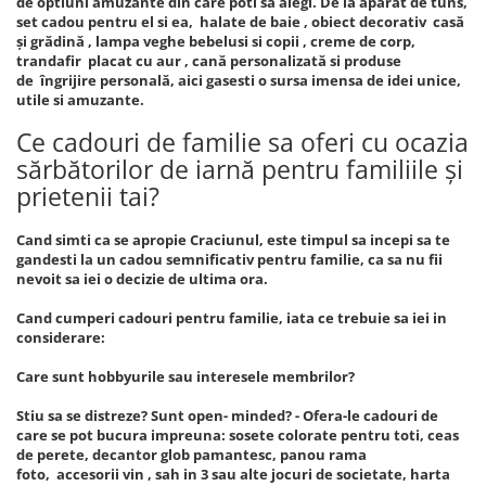
de optiuni amuzante din care poti sa alegi. De la aparat de tuns,
set cadou pentru el si ea, halate de baie , obiect decorativ casă
și grădină , lampa veghe bebelusi si copii , creme de corp,
trandafir placat cu aur , cană personalizată si produse
de îngrijire personală, aici gasesti o sursa imensa de idei unice,
utile si amuzante.
Ce cadouri de familie sa oferi cu ocazia
sărbătorilor de iarnă pentru familiile și
prietenii tai?
Cand simti ca se apropie Craciunul, este timpul sa incepi sa te
gandesti la un cadou semnificativ pentru familie, ca sa nu fii
nevoit sa iei o decizie de ultima ora.
Cand cumperi cadouri pentru familie, iata ce trebuie sa iei in
considerare:
Care sunt hobbyurile sau interesele membrilor?
Stiu sa se distreze? Sunt open- minded? - Ofera-le cadouri de
care se pot bucura impreuna: sosete colorate pentru toti, ceas
de perete, decantor glob pamantesc, panou rama
foto, accesorii vin , sah in 3 sau alte jocuri de societate, harta