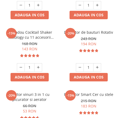
ADAUGA IN COS
ADAUGA IN COS
Set cadou Cocktail Shaker
Decantor de bauturi Rotativ
-15%
-20%
Mixology cu 11 accesorii
243 RON
750ml Argintiu
168 RON
194 RON
143 RON
ADAUGA IN COS
ADAUGA IN COS
Racitor vinuri 3 in 1 cu
Proiector Smart Cer cu stele
-20%
-15%
picurator si aerator
215 RON
66 RON
183 RON
53 RON