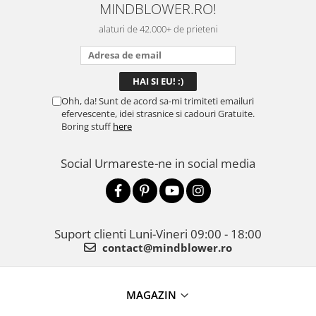
MINDBLOWER.RO!
mulțumită.
rec
ceva
alaturi de 42.000+ de prieteni
Ohh, da! Sunt de acord sa-mi trimiteti emailuri
efervescente, idei strasnice si cadouri Gratuite.
Boring stuff
here
Social
Urmareste-ne in social media
Suport clienti
Luni-Vineri 09:00 - 18:00
contact@mindblower.ro
MAGAZIN