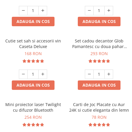
ADAUGA IN COS
ADAUGA IN COS
Cutie set sah si accesorii vin
Set cadou decantor Glob
Caseta Deluxe
Pamantesc cu doua pahare
Deluxe
168 RON
293 RON
ADAUGA IN COS
ADAUGA IN COS
Mini proiector laser Twilight
Carti de Joc Placate cu Aur
cu difuzor Bluetooth
24K si cutie eleganta din lemn
254 RON
78 RON