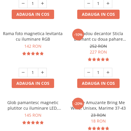
Cadouri Sfantul Andrei
Cadouri Fete
Cani si Termosuri
Cadouri Sfantul Alexandru
Pentru Copilul din tine
ADAUGA IN COS
ADAUGA IN COS
Jocuri si Puzzle
Cadouri Sfanta Ana
Cadouri Haioase
Produse pentru Calatorie
Cadouri Constantin si Elena
Cadouri de Casa Noua
Seturi de caligrafie
Rama foto magnetica levitanta
Set cadou decantor Sticla
-10%
Cadouri Sfanta Maria
Cadouri Majorat
cu iluminare RGB
Diamant cu doua pahare
Deluxe
Cadouri Sfintii Mihail si Gavriil
142 RON
252 RON
Cadouri pentru Nasi
227 RON
Cadouri pentru Bunici
Cadouri pentru Prieteni
Cadouri pentru Sefi
ADAUGA IN COS
ADAUGA IN COS
Cel ce are tot
Cadouri Nunta si Cununie civila
Glob pamantesc magnetic
Sosete Amuzante Bring Me
-20%
plutitor cu iluminare LED,
Wine, Unisex, Marime 37-43
Forma C
145 RON
23 RON
18 RON