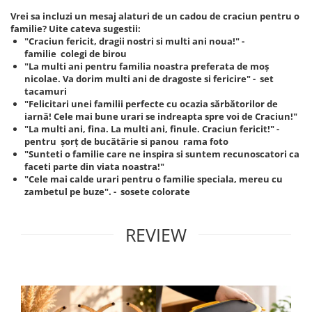
Vrei sa incluzi un mesaj alaturi de un cadou de craciun pentru o
familie? Uite cateva sugestii:
"Craciun fericit, dragii nostri si multi ani noua!" -
familie colegi de birou
"La multi ani pentru familia noastra preferata de moș
nicolae. Va dorim multi ani de dragoste si fericire" - set
tacamuri
"Felicitari unei familii perfecte cu ocazia sărbătorilor de
iarnă! Cele mai bune urari se indreapta spre voi de Craciun!"
"La multi ani, fina. La multi ani, finule. Craciun fericit!" -
pentru șorț de bucătărie si panou rama foto
"Sunteti o familie care ne inspira si suntem recunoscatori ca
faceti parte din viata noastra!"
"Cele mai calde urari pentru o familie speciala, mereu cu
zambetul pe buze". - sosete colorate
REVIEW