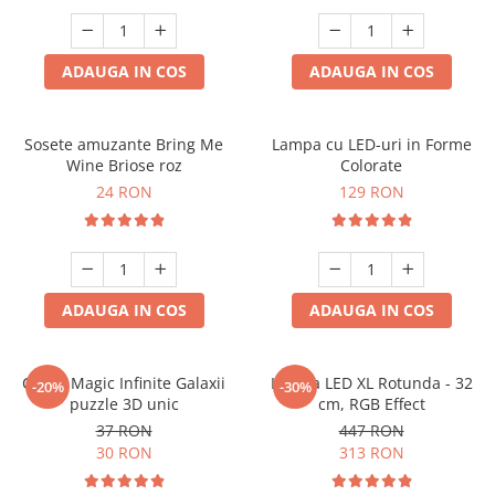
ADAUGA IN COS
ADAUGA IN COS
Sosete amuzante Bring Me
Lampa cu LED-uri in Forme
Wine Briose roz
Colorate
24 RON
129 RON
ADAUGA IN COS
ADAUGA IN COS
Cubul Magic Infinite Galaxii
Lampa LED XL Rotunda - 32
-20%
-30%
puzzle 3D unic
cm, RGB Effect
37 RON
447 RON
30 RON
313 RON