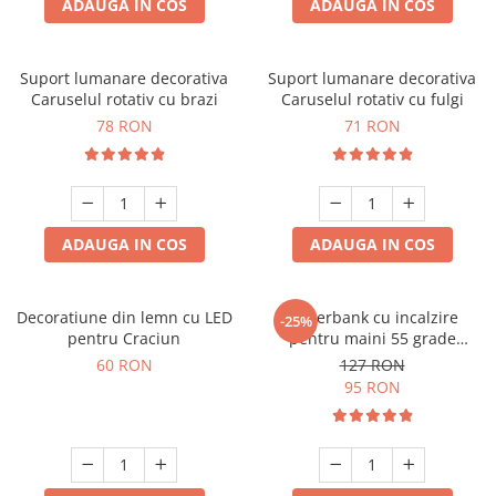
ADAUGA IN COS
ADAUGA IN COS
Suport lumanare decorativa
Suport lumanare decorativa
Caruselul rotativ cu brazi
Caruselul rotativ cu fulgi
78 RON
71 RON
ADAUGA IN COS
ADAUGA IN COS
Decoratiune din lemn cu LED
Powerbank cu incalzire
-25%
pentru Craciun
pentru maini 55 grade
Bucuria frigurosilor
60 RON
127 RON
10000mAh
95 RON