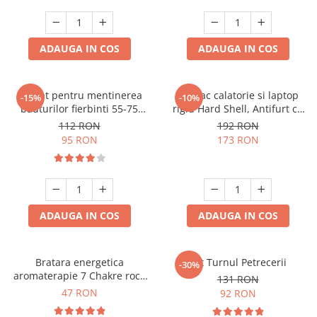
ADAUGA IN COS
ADAUGA IN COS
Aparat pentru mentinerea
Rucsac calatorie si laptop
-15%
-10%
bauturilor fierbinti 55-75
rigid Hard Shell, Antifurt cu
grade
port USB, Waterproof,
112 RON
192 RON
44x30x17 cm,
95 RON
173 RON
Compartimentare inteligenta,
Unisex, Negru
ADAUGA IN COS
ADAUGA IN COS
Bratara energetica
Set Turnul Petrecerii
-30%
aromaterapie 7 Chakre roca
131 RON
vulcanica
47 RON
92 RON