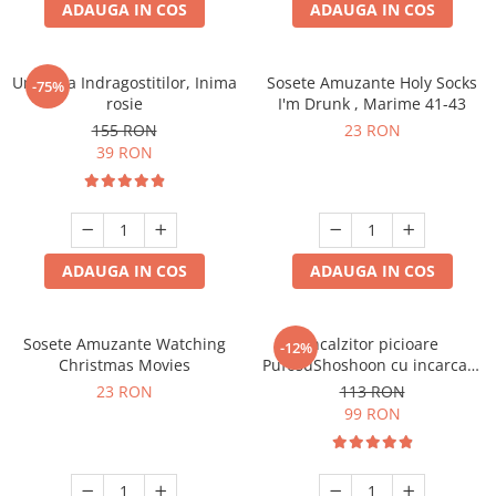
ADAUGA IN COS
ADAUGA IN COS
Umbrela Indragostitilor, Inima
Sosete Amuzante Holy Socks
-75%
rosie
I'm Drunk , Marime 41-43
155 RON
23 RON
39 RON
ADAUGA IN COS
ADAUGA IN COS
Sosete Amuzante Watching
Incalzitor picioare
-12%
Christmas Movies
PufosuShoshoon cu incarcare
USB
23 RON
113 RON
99 RON