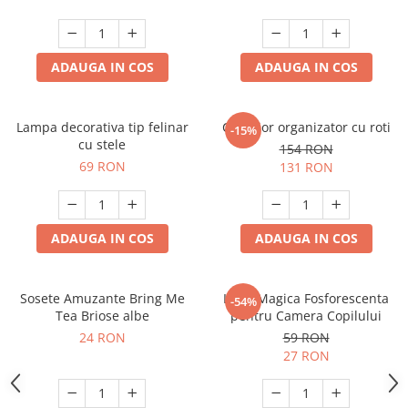
ADAUGA IN COS
ADAUGA IN COS
Lampa decorativa tip felinar
Carucior organizator cu roti
-15%
cu stele
154 RON
69 RON
131 RON
ADAUGA IN COS
ADAUGA IN COS
Sosete Amuzante Bring Me
Luna Magica Fosforescenta
-54%
Tea Briose albe
pentru Camera Copilului
24 RON
59 RON
27 RON