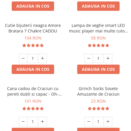
ADAUGA IN COS
ADAUGA IN COS
Cutie bijuterii neagra Amore
Lampa de veghe smart LED
Bratara 7 Chakre CADOU
music player mai multe culori
touch control handsfree
104 RON
58 RON
ADAUGA IN COS
ADAUGA IN COS
Cana cadou de Craciun cu
Grinch Socks Sosete
pereti dubli si capac - Oh-
Amuzante de Craciun
Brad-frumos
101 RON
23 RON