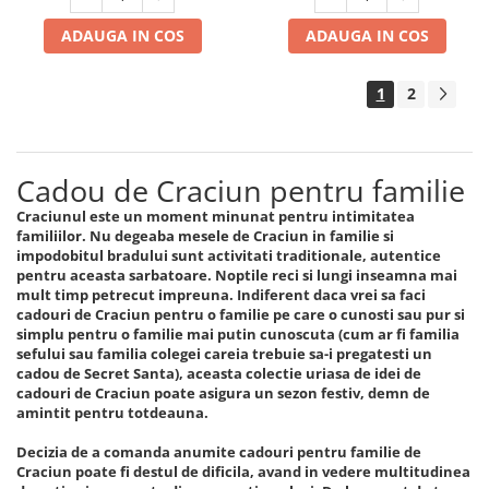
ADAUGA IN COS
ADAUGA IN COS
1
2
Cadou de Craciun pentru familie
Craciunul este un moment minunat pentru intimitatea
familiilor. Nu degeaba mesele de Craciun in familie si
impodobitul bradului sunt activitati traditionale, autentice
pentru aceasta sarbatoare. Noptile reci si lungi inseamna mai
mult timp petrecut impreuna. Indiferent daca vrei sa faci
cadouri de Craciun pentru o familie pe care o cunosti sau pur si
simplu pentru o familie mai putin cunoscuta (cum ar fi familia
sefului sau familia colegei careia trebuie sa-i pregatesti un
cadou de Secret Santa), aceasta colectie uriasa de idei de
cadouri de Craciun poate asigura un sezon festiv, demn de
amintit pentru totdeauna.
Decizia de a comanda anumite cadouri pentru familie de
Craciun poate fi destul de dificila, avand in vedere multitudinea