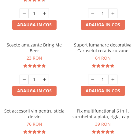
ADAUGA IN COS
ADAUGA IN COS
Sosete amuzante Bring Me
Suport lumanare decorativa
Beer
Caruselul rotativ cu zane
23 RON
64 RON
ADAUGA IN COS
ADAUGA IN COS
Set accesorii vin pentru sticla
Pix multifunctional 6 in 1,
de vin
surubelnita plata, rigla, capat
touchscreen, nivela cu bula
76 RON
39 RON