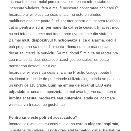
incarca telefonul mobil prin simpla pozitionare intr-o statie de
incarcare wireless, fara a mai fi necesara conectarea prin cablu?
Incarcatorul wireless cu ceas si alarma este un produs
multifunctional, ce poate fi utilizat atat pentru a-ti incarca telefonul,
cat si
pentru a sti in permanenta cat este ceasul.
In acest mod,
nu vei intarzia la cele mai importante evenimente din viata ta.
Ba mai mult,
dispozitivul functioneaza si ca o alarma
, deci il
poti programa sa sune dimineata. Nimic nu este mai neplacut
decat sa intarzii la serviciu. Sa mai dormi 5 minute nu reprezinta
cea mai buna idee, deoarece acest „joc periculos” se poate
transforma deseori intr-o ora.
Incarcator wireless cu ceas si alarma Practic Gadget poate fi
pozitionat in functie de preferintele utilizatorilor, rotindu-se pana la
un unghi de 110 grade.
Lumina emisa de ecranul LCD este
adjustabila
, ceea ce reprezinta un real avantaj. Fie ca preferi o
lumina scazuta, moderata sau puternica
, statia de incarcare
wireless va fi exact pe gustul tau.
Pentru cine este potrivit acest cadou?
Incarcatorul wireless cu ceas si alarma este
o alegere inspirata
,
in materie de cadouri.
Il poti oferi atat femeilor, cat si barbatilor
,