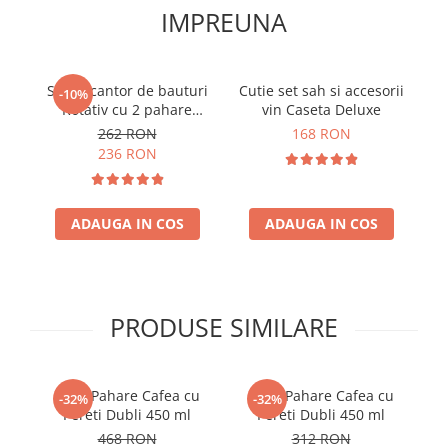
IMPREUNA
Set Decantor de bauturi
Cutie set sah si accesorii
C
-10%
Rotativ cu 2 pahare
vin Caseta Deluxe
Au
argintiu
262 RON
168 RON
236 RON
ADAUGA IN COS
ADAUGA IN COS
PRODUSE SIMILARE
Set 6 Pahare Cafea cu
Set 4 Pahare Cafea cu
-32%
-32%
Pereti Dubli 450 ml
Pereti Dubli 450 ml
468 RON
312 RON