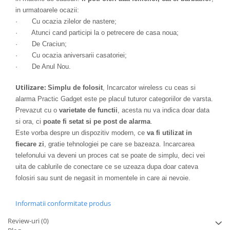
in urmatoarele ocazii:
· Cu ocazia zilelor de nastere;
· Atunci cand participi la o petrecere de casa noua;
· De Craciun;
· Cu ocazia aniversarii casatoriei;
· De Anul Nou.
Utilizare:
Simplu de folosit
, Incarcator wireless cu ceas si
alarma Practic Gadget este pe placul tuturor categoriilor de varsta.
Prevazut cu o
varietate de functii
, acesta nu va indica doar data
si ora, ci
poate fi setat si pe post de alarma
.
Este vorba despre un dispozitiv modern, ce
va fi utilizat in
fiecare zi
, gratie tehnologiei pe care se bazeaza. Incarcarea
telefonului va deveni un proces cat se poate de simplu, deci vei
uita de cablurile de conectare ce se uzeaza dupa doar cateva
folosiri sau sunt de negasit in momentele in care ai nevoie.
Informatii conformitate produs
Review-uri
(0)