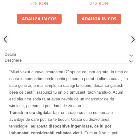
318 RON
212 RON
ADAUGA IN COS
ADAUGA IN COS
Detalii
Descriere
”Mi-ai vazut cumva incarcatorul?” spune ea usor agitata, in timp ce
cauta in compartimentele gentii pe care a purtat-o ultima oara. „-La
cate genti ai, e mai simplu sa castigi la loterie, decat sa gasesti
ceea ce cauti”, raspunzi tu un pic amuzant, tachinandu-o. Acum
esti sigur ca sotia ta ar avea nevoie de un incarcator de tip
wireless, pe care i-l poti darui de ziua sa.
Traiesti in era digitala
, fapt ce atrage cu sine numeroase
avantaje de care poti sa te bucuri. Odata cu dezvoltarea
tehnologiei, au aparut
dispozitive ingenioase, ce iti pot
imbunatati considerabil calitatea vietii
. Cum ar fi sa iti poti