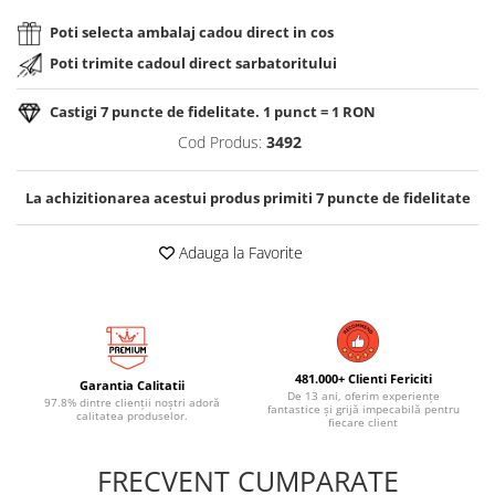
Poti selecta ambalaj cadou direct in cos
Poti trimite cadoul direct sarbatoritului
Castigi
7
puncte de fidelitate. 1 punct = 1 RON
Cod Produs:
3492
La achizitionarea acestui produs primiti
7
puncte de fidelitate
Adauga la Favorite
481.000+ Clienti Fericiti
Garantia Calitatii
De 13 ani, oferim experiențe
97.8% dintre clienții noștri adoră
fantastice și grijă impecabilă pentru
calitatea produselor.
fiecare client
FRECVENT CUMPARATE