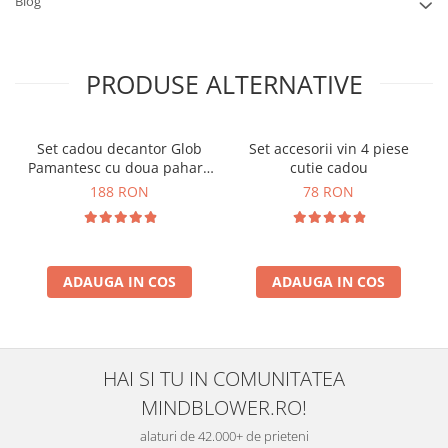
Blog
PRODUSE ALTERNATIVE
Set cadou decantor Glob
Set accesorii vin 4 piese
Pamantesc cu doua pahare
cutie cadou
Epique, 850 ml
188 RON
78 RON
ADAUGA IN COS
ADAUGA IN COS
HAI SI TU IN COMUNITATEA
MINDBLOWER.RO!
alaturi de 42.000+ de prieteni