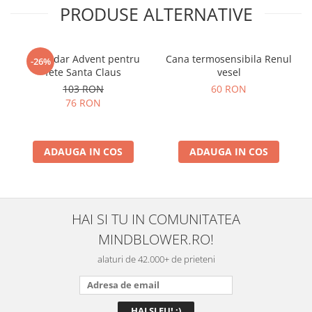
PRODUSE ALTERNATIVE
Calendar Advent pentru
Cana termosensibila Renul
-26%
fete Santa Claus
vesel
103 RON
60 RON
76 RON
ADAUGA IN COS
ADAUGA IN COS
HAI SI TU IN COMUNITATEA
MINDBLOWER.RO!
alaturi de 42.000+ de prieteni