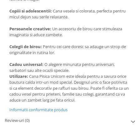
Copiii si adolescentii:
Cana vesela si colorata, perfecta pentru
micul dejun sau serile relaxante.
Persoanele creative:
Un accesoriu de birou care stimuleaza
imaginatia si aduce zambete.
Colegii de birou:
Pentru cei care doresc sa adauge un strop de
originalitate in rutina lor.
Cadou universal:
O alegere minunata pentru aniversari,
sarbatori sau alte ocazii speciale.
Utilizare:
Cana Pisica Unicorn este ideala pentru a savura orice
bautura calda intr-un mod special. Designul unic o face potrivita
si ca element decorativ pe rafturi sau birou. Poate fi oferita ca un
cadou vesel pentru prieteni, familie sau colegi, garantand ca va
aduce un zambet larg pe fata oricui.
Informatii conformitate produs
Review-uri
(0)