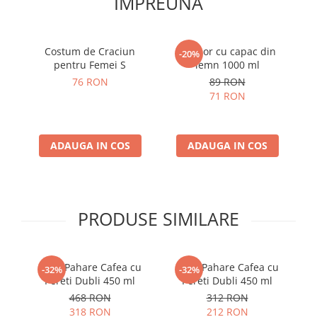
IMPREUNA
Costum de Craciun
Infuzor cu capac din
-20%
pentru Femei S
lemn 1000 ml
76 RON
89 RON
71 RON
ADAUGA IN COS
ADAUGA IN COS
PRODUSE SIMILARE
Set 6 Pahare Cafea cu
Set 4 Pahare Cafea cu
-32%
-32%
Pereti Dubli 450 ml
Pereti Dubli 450 ml
468 RON
312 RON
318 RON
212 RON