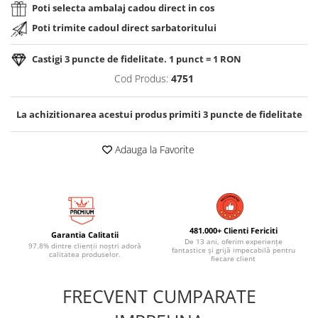
Poti selecta ambalaj cadou direct in cos
Poti trimite cadoul direct sarbatoritului
Castigi
3
puncte de fidelitate. 1 punct = 1 RON
Cod Produs:
4751
La achizitionarea acestui produs primiti
3
puncte de fidelitate
Adauga la Favorite
481.000+ Clienti Fericiti
Garantia Calitatii
De 13 ani, oferim experiențe
97.8% dintre clienții noștri adoră
fantastice și grijă impecabilă pentru
calitatea produselor.
fiecare client
FRECVENT CUMPARATE