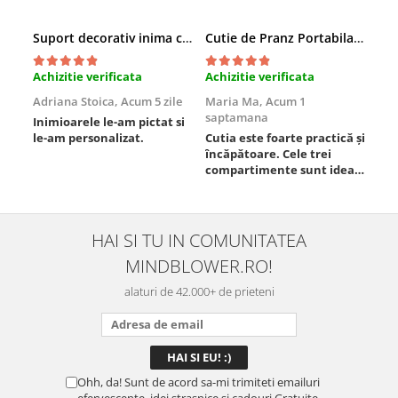
Suport decorativ inima cu mesaje, Cadou cu suflet
Cutie de Pranz Portabila cu Compartimente
Achizitie verificata
Achizitie verificata
Ach
Adriana Stoica,
Acum 5 zile
Maria Ma,
Acum 1
Sof
saptamana
Inimioarele le-am pictat si
Umb
le-am personalizat.
Cutia este foarte practică și
poz
încăpătoare. Cele trei
ori
compartimente sunt ideale
chi
pentru a separa
Mat
alimentele, iar închiderea
se 
este sigură, fără scurgeri. O
dim
folosesc aproape zilnic la
pot
HAI SI TU IN COMUNITATEA
serviciu și sunt foarte
mul
MINDBLOWER.RO!
mulțumită.
rec
ceva
alaturi de 42.000+ de prieteni
Ohh, da! Sunt de acord sa-mi trimiteti emailuri