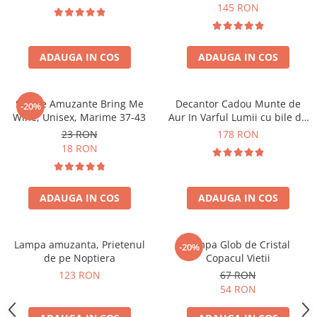
Forma C
145 RON
ADAUGA IN COS
ADAUGA IN COS
Sosete Amuzante Bring Me
Decantor Cadou Munte de
-20%
Wine, Unisex, Marime 37-43
Aur In Varful Lumii cu bile de
curatare
23 RON
178 RON
18 RON
ADAUGA IN COS
ADAUGA IN COS
Lampa amuzanta, Prietenul
Lampa Glob de Cristal
-20%
de pe Noptiera
Copacul Vietii
123 RON
67 RON
54 RON