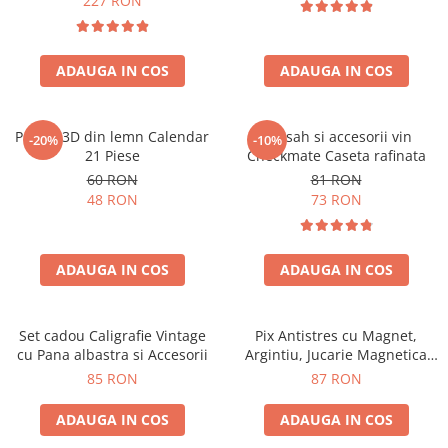
227 RON
ADAUGA IN COS
ADAUGA IN COS
Puzzle 3D din lemn Calendar
Set sah si accesorii vin
-20%
-10%
21 Piese
Checkmate Caseta rafinata
60 RON
81 RON
48 RON
73 RON
ADAUGA IN COS
ADAUGA IN COS
Set cadou Caligrafie Vintage
Pix Antistres cu Magnet,
cu Pana albastra si Accesorii
Argintiu, Jucarie Magnetica
pentru Birou
85 RON
87 RON
ADAUGA IN COS
ADAUGA IN COS