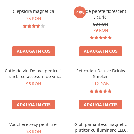
Clepsidra magnetica
Ceas de perete florescent
-10%
Licurici
75 RON
88 RON
79 RON
ADAUGA IN COS
ADAUGA IN COS
Cutie de vin Deluxe pentru 1
Set cadou Deluxe Drinks
sticla cu accesorii de vin
Smoker
incluse interior oranj
95 RON
112 RON
ADAUGA IN COS
ADAUGA IN COS
Vouchere sexy pentru el
Glob pamantesc magnetic
plutitor cu iluminare LED,
78 RON