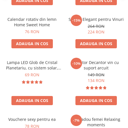
ADAUGA IN COS
ADAUGA IN COS
Calendar rotativ din lemn
Suport Elegant pentru Vinuri
-15%
Home Sweet Home
264 RON
76 RON
224 RON
ADAUGA IN COS
ADAUGA IN COS
Lampa LED Glob de Cristal
Aerator Decantor vin cu
-10%
Planetariu, cu sistem solar,
suport arcuit
cadou captivant
69 RON
149 RON
134 RON
ADAUGA IN COS
ADAUGA IN COS
Vouchere sexy pentru ea
Set cadou femei Relaxing
-7%
moments
78 RON