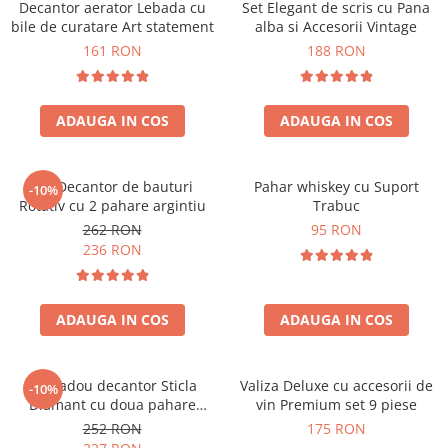
Decantor aerator Lebada cu
Set Elegant de scris cu Pana
bile de curatare Art statement
alba si Accesorii Vintage
161 RON
188 RON
ADAUGA IN COS
ADAUGA IN COS
Set Decantor de bauturi
Pahar whiskey cu Suport
-10%
Rotativ cu 2 pahare argintiu
Trabuc
262 RON
95 RON
236 RON
ADAUGA IN COS
ADAUGA IN COS
Set cadou decantor Sticla
Valiza Deluxe cu accesorii de
-10%
Diamant cu doua pahare
vin Premium set 9 piese
Deluxe
252 RON
175 RON