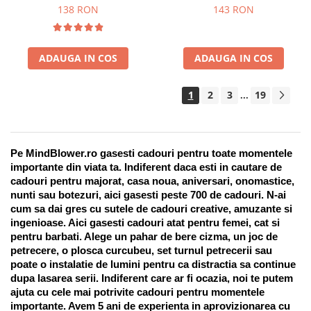
Suport pentru stilou, 9 piese
138 RON
143 RON
ADAUGA IN COS
ADAUGA IN COS
1
2
3
19
...
Pe MindBlower.ro gasesti cadouri pentru toate momentele 
importante din viata ta. Indiferent daca esti in cautare de 
cadouri pentru majorat, casa noua, aniversari, onomastice, 
nunti sau botezuri, aici gasesti peste 700 de cadouri. N-ai 
cum sa dai gres cu sutele de cadouri creative, amuzante si 
ingenioase. Aici gasesti cadouri atat pentru femei, cat si 
pentru barbati. Alege un pahar de bere cizma, un joc de 
petrecere, o plosca curcubeu, set turnul petrecerii sau 
poate o instalatie de lumini pentru ca distractia sa continue 
dupa lasarea serii. Indiferent care ar fi ocazia, noi te putem 
ajuta cu cele mai potrivite cadouri pentru momentele 
importante. Avem 5 ani de experienta in aprovizionarea cu 