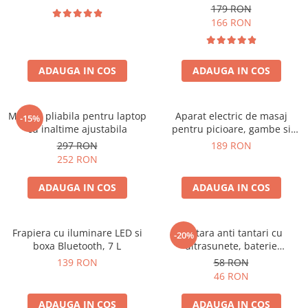
179 RON
166 RON
ADAUGA IN COS
ADAUGA IN COS
Masuta pliabila pentru laptop
Aparat electric de masaj
-15%
cu inaltime ajustabila
pentru picioare, gambe si
brate
297 RON
189 RON
252 RON
ADAUGA IN COS
ADAUGA IN COS
Frapiera cu iluminare LED si
Bratara anti tantari cu
-20%
boxa Bluetooth, 7 L
ultrasunete, baterie
reincarcabila 90mAh
139 RON
58 RON
46 RON
ADAUGA IN COS
ADAUGA IN COS