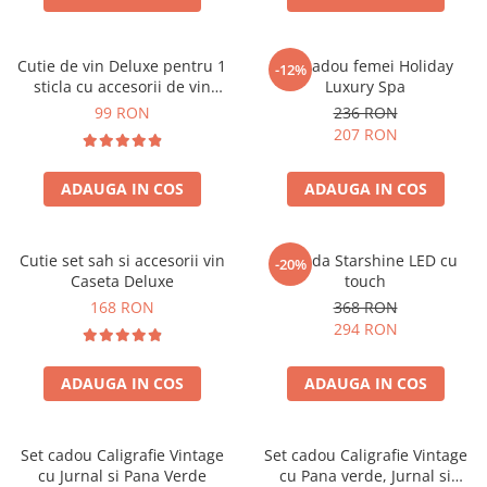
Cutie de vin Deluxe pentru 1
Set cadou femei Holiday
-12%
sticla cu accesorii de vin
Luxury Spa
incluse piele ecologica de
99 RON
236 RON
crocodil
207 RON
ADAUGA IN COS
ADAUGA IN COS
Cutie set sah si accesorii vin
Oglinda Starshine LED cu
-20%
Caseta Deluxe
touch
168 RON
368 RON
294 RON
ADAUGA IN COS
ADAUGA IN COS
Set cadou Caligrafie Vintage
Set cadou Caligrafie Vintage
cu Jurnal si Pana Verde
cu Pana verde, Jurnal si