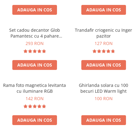
Cadouri Zodia Pesti
Cadouri Sfantul Andrei
Cadouri Fete
Cani si Termosuri
Cadouri Sfantul Alexandru
ADAUGA IN COS
ADAUGA IN COS
Pentru Copilul din tine
Jocuri si Puzzle
Cadouri Sfanta Ana
Cadouri Haioase
Produse pentru Calatorie
Cadouri Constantin si Elena
Set cadou decantor Glob
Trandafir criogenic cu Inger
Cadouri de Casa Noua
Seturi de caligrafie
Pamantesc cu 4 pahare
pazitor
Cadouri Sfanta Maria
Cadouri Majorat
Deluxe
293 RON
127 RON
Cadouri Sfintii Mihail si Gavriil
Cadouri pentru Nasi
Cadouri pentru Bunici
ADAUGA IN COS
ADAUGA IN COS
Cadouri pentru Prieteni
Cadouri pentru Sefi
Rama foto magnetica levitanta
Ghirlanda solara cu 100
Cel ce are tot
cu iluminare RGB
becuri LED Warm light
Cadouri Nunta si Cununie civila
142 RON
100 RON
ADAUGA IN COS
ADAUGA IN COS