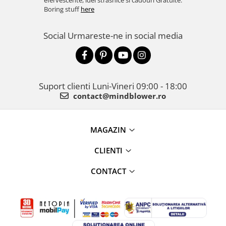
efervescente, idei strasnice si cadouri Gratuite.
Boring stuff
here
Social
Urmareste-ne in social media
Suport clienti
Luni-Vineri 09:00 - 18:00
contact@mindblower.ro
MAGAZIN
CLIENTI
CONTACT