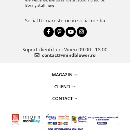
efervescente, idei strasnice si cadouri Gratuite.
Boring stuff
here
Social
Urmareste-ne in social media
Suport clienti
Luni-Vineri 09:00 - 18:00
contact@mindblower.ro
MAGAZIN
CLIENTI
CONTACT