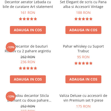
Decantor aerator Lebada cu
Set Elegant de scris cu Pana
bile de curatare Art statement
alba si Accesorii Vintage
161 RON
188 RON
ADAUGA IN COS
ADAUGA IN COS
Set Decantor de bauturi
Pahar whiskey cu Suport
-10%
Rotativ cu 2 pahare argintiu
Trabuc
262 RON
95 RON
236 RON
ADAUGA IN COS
ADAUGA IN COS
Set cadou decantor Sticla
Valiza Deluxe cu accesorii de
-10%
Diamant cu doua pahare
vin Premium set 9 piese
Deluxe
252 RON
175 RON