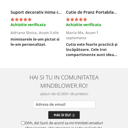
Suport decorativ inima cu mesaje, Cadou cu suflet
Cutie de Pranz Portabila cu Compartimente
Achizitie verificata
Achizitie verificata
Ach
Adriana Stoica,
Acum 3 zile
Maria Ma,
Acum 1
Sof
saptamana
Inimioarele le-am pictat si
Umb
le-am personalizat.
Cutia este foarte practică și
poz
încăpătoare. Cele trei
ori
compartimente sunt ideale
chi
pentru a separa
Mat
alimentele, iar închiderea
se 
este sigură, fără scurgeri. O
dim
folosesc aproape zilnic la
pot
HAI SI TU IN COMUNITATEA
serviciu și sunt foarte
mul
MINDBLOWER.RO!
mulțumită.
rec
ceva
alaturi de 42.000+ de prieteni
Ohh, da! Sunt de acord sa-mi trimiteti emailuri