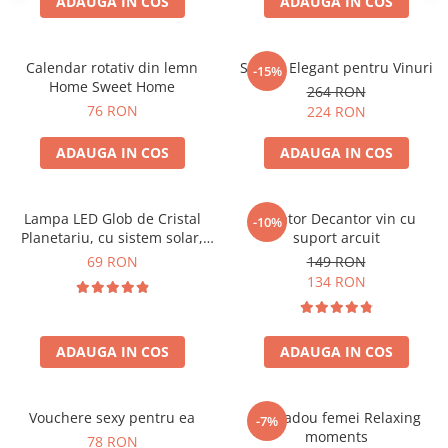
ADAUGA IN COS
ADAUGA IN COS
Calendar rotativ din lemn
Suport Elegant pentru Vinuri
-15%
Home Sweet Home
264 RON
76 RON
224 RON
ADAUGA IN COS
ADAUGA IN COS
Lampa LED Glob de Cristal
Aerator Decantor vin cu
-10%
Planetariu, cu sistem solar,
suport arcuit
cadou captivant
69 RON
149 RON
134 RON
ADAUGA IN COS
ADAUGA IN COS
Vouchere sexy pentru ea
Set cadou femei Relaxing
-7%
moments
78 RON