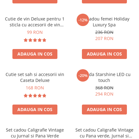
Cutie de vin Deluxe pentru 1
Set cadou femei Holiday
-12%
sticla cu accesorii de vin
Luxury Spa
incluse piele ecologica de
99 RON
236 RON
crocodil
207 RON
ADAUGA IN COS
ADAUGA IN COS
Cutie set sah si accesorii vin
Oglinda Starshine LED cu
-20%
Caseta Deluxe
touch
168 RON
368 RON
294 RON
ADAUGA IN COS
ADAUGA IN COS
Set cadou Caligrafie Vintage
Set cadou Caligrafie Vintage
cu Jurnal si Pana Verde
cu Pana verde, Jurnal si