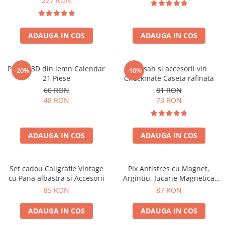
227 RON
ADAUGA IN COS
ADAUGA IN COS
Puzzle 3D din lemn Calendar
Set sah si accesorii vin
-20%
-10%
21 Piese
Checkmate Caseta rafinata
60 RON
81 RON
48 RON
73 RON
ADAUGA IN COS
ADAUGA IN COS
Set cadou Caligrafie Vintage
Pix Antistres cu Magnet,
cu Pana albastra si Accesorii
Argintiu, Jucarie Magnetica
pentru Birou
85 RON
87 RON
ADAUGA IN COS
ADAUGA IN COS