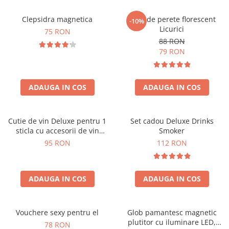
Clepsidra magnetica
Ceas de perete florescent
-10%
Licurici
75 RON
88 RON
79 RON
ADAUGA IN COS
ADAUGA IN COS
Cutie de vin Deluxe pentru 1
Set cadou Deluxe Drinks
sticla cu accesorii de vin
Smoker
incluse interior oranj
95 RON
112 RON
ADAUGA IN COS
ADAUGA IN COS
Vouchere sexy pentru el
Glob pamantesc magnetic
plutitor cu iluminare LED,
78 RON