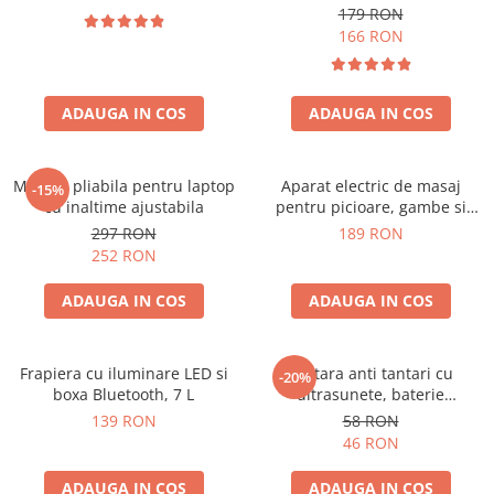
179 RON
166 RON
ADAUGA IN COS
ADAUGA IN COS
Masuta pliabila pentru laptop
Aparat electric de masaj
-15%
cu inaltime ajustabila
pentru picioare, gambe si
brate
297 RON
189 RON
252 RON
ADAUGA IN COS
ADAUGA IN COS
Frapiera cu iluminare LED si
Bratara anti tantari cu
-20%
boxa Bluetooth, 7 L
ultrasunete, baterie
reincarcabila 90mAh
139 RON
58 RON
46 RON
ADAUGA IN COS
ADAUGA IN COS