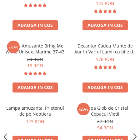
Forma C
145 RON
ADAUGA IN COS
ADAUGA IN COS
Sosete Amuzante Bring Me
Decantor Cadou Munte de
-20%
Wine, Unisex, Marime 37-43
Aur In Varful Lumii cu bile de
curatare
23 RON
178 RON
18 RON
ADAUGA IN COS
ADAUGA IN COS
Lampa amuzanta, Prietenul
Lampa Glob de Cristal
-20%
de pe Noptiera
Copacul Vietii
123 RON
67 RON
54 RON