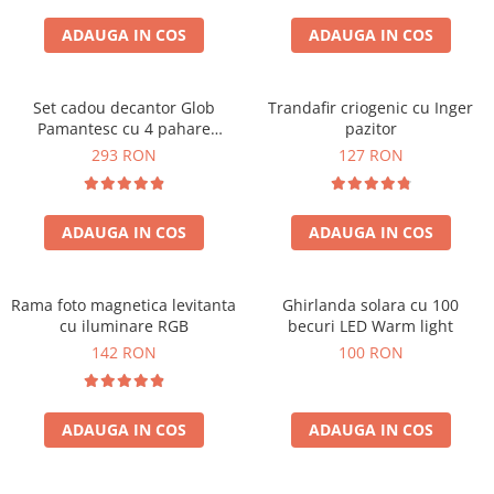
Cadouri Zodia Pesti
Cadouri Sfantul Andrei
Cadouri Fete
Cani si Termosuri
Cadouri Sfantul Alexandru
ADAUGA IN COS
ADAUGA IN COS
Pentru Copilul din tine
Jocuri si Puzzle
Cadouri Sfanta Ana
Cadouri Haioase
Produse pentru Calatorie
Cadouri Constantin si Elena
Set cadou decantor Glob
Trandafir criogenic cu Inger
Cadouri de Casa Noua
Seturi de caligrafie
Pamantesc cu 4 pahare
pazitor
Cadouri Sfanta Maria
Cadouri Majorat
Deluxe
293 RON
127 RON
Cadouri Sfintii Mihail si Gavriil
Cadouri pentru Nasi
Cadouri pentru Bunici
ADAUGA IN COS
ADAUGA IN COS
Cadouri pentru Prieteni
Cadouri pentru Sefi
Rama foto magnetica levitanta
Ghirlanda solara cu 100
Cel ce are tot
cu iluminare RGB
becuri LED Warm light
Cadouri Nunta si Cununie civila
142 RON
100 RON
ADAUGA IN COS
ADAUGA IN COS