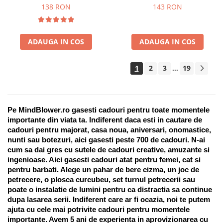
Suport pentru stilou, 9 piese
138 RON
143 RON
ADAUGA IN COS
ADAUGA IN COS
1
2
3
19
...
Pe MindBlower.ro gasesti cadouri pentru toate momentele 
importante din viata ta. Indiferent daca esti in cautare de 
cadouri pentru majorat, casa noua, aniversari, onomastice, 
nunti sau botezuri, aici gasesti peste 700 de cadouri. N-ai 
cum sa dai gres cu sutele de cadouri creative, amuzante si 
ingenioase. Aici gasesti cadouri atat pentru femei, cat si 
pentru barbati. Alege un pahar de bere cizma, un joc de 
petrecere, o plosca curcubeu, set turnul petrecerii sau 
poate o instalatie de lumini pentru ca distractia sa continue 
dupa lasarea serii. Indiferent care ar fi ocazia, noi te putem 
ajuta cu cele mai potrivite cadouri pentru momentele 
importante. Avem 5 ani de experienta in aprovizionarea cu 