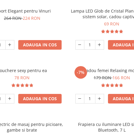
ort Elegant pentru Vinuri
Lampa LED Glob de Cristal Plan
sistem solar, cadou capti
264 RON
224 RON
69 RON
ADAUGA IN COS
ADAUGA I
ouchere sexy pentru ea
Set cadou femei Relaxing m
-7%
78 RON
179 RON
166 RON
ADAUGA IN COS
ADAUGA I
ectric de masaj pentru picioare,
Frapiera cu iluminare LED s
gambe si brate
Bluetooth, 7 L