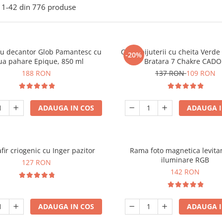
1-
42
din
776
produse
ou decantor Glob Pamantesc cu
Cutie bijuterii cu cheita Verd
-20%
ua pahare Epique, 850 ml
Bratara 7 Chakre CAD
188 RON
137 RON
109 RON
ADAUGA IN COS
ADAUGA I
fir criogenic cu Inger pazitor
Rama foto magnetica levita
iluminare RGB
127 RON
142 RON
ADAUGA IN COS
ADAUGA I