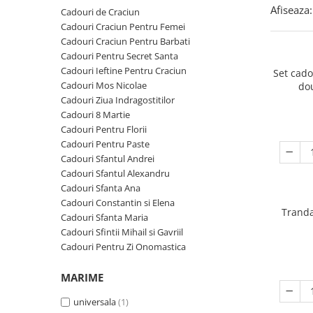
Cadouri Zodia Pesti
Cadouri Sfantul Andrei
Cadouri Fete
Afiseaza:
Cadouri de Craciun
Cani si Termosuri
Cadouri Sfantul Alexandru
Pentru Copilul din tine
Cadouri Craciun Pentru Femei
Jocuri si Puzzle
Cadouri Craciun Pentru Barbati
Cadouri Sfanta Ana
Cadouri Haioase
Cadouri Pentru Secret Santa
Produse pentru Calatorie
Cadouri Constantin si Elena
Cadouri de Casa Noua
Cadouri Ieftine Pentru Craciun
Set cad
Seturi de caligrafie
Cadouri Mos Nicolae
do
Cadouri Sfanta Maria
Cadouri Majorat
Cadouri Ziua Indragostitilor
Cadouri Sfintii Mihail si Gavriil
Cadouri pentru Nasi
Cadouri 8 Martie
Cadouri Pentru Florii
Cadouri pentru Bunici
Cadouri Pentru Paste
Cadouri pentru Prieteni
Cadouri Sfantul Andrei
Cadouri Sfantul Alexandru
Cadouri pentru Sefi
Cadouri Sfanta Ana
Cel ce are tot
Cadouri Constantin si Elena
Tranda
Cadouri Sfanta Maria
Cadouri Nunta si Cununie civila
Cadouri Sfintii Mihail si Gavriil
Cadouri Pentru Zi Onomastica
MARIME
universala
(1)