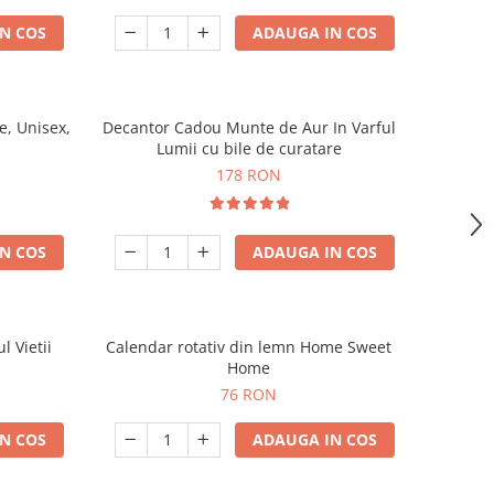
N COS
ADAUGA IN COS
, Unisex,
Decantor Cadou Munte de Aur In Varful
Lumii cu bile de curatare
178 RON
N COS
ADAUGA IN COS
l Vietii
Calendar rotativ din lemn Home Sweet
Home
76 RON
N COS
ADAUGA IN COS