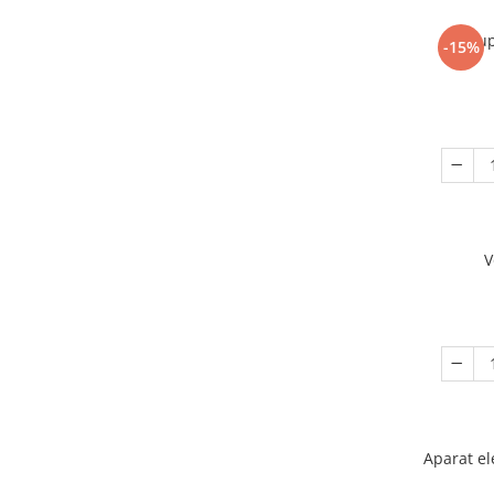
Sup
-15%
V
Aparat el