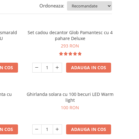
Ordoneaza:
e smarald
Set cadou decantor Glob Pamantesc cu 4
OU
pahare Deluxe
293 RON
N COS
ADAUGA IN COS
nta cu
Ghirlanda solara cu 100 becuri LED Warm
light
100 RON
N COS
ADAUGA IN COS