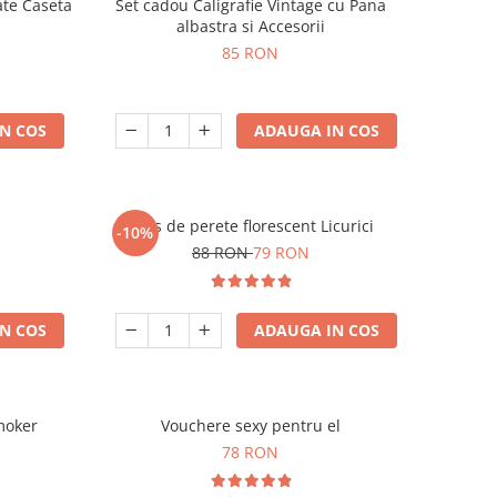
ate Caseta
Set cadou Caligrafie Vintage cu Pana
albastra si Accesorii
85 RON
N COS
ADAUGA IN COS
Ceas de perete florescent Licurici
-10%
88 RON
79 RON
N COS
ADAUGA IN COS
moker
Vouchere sexy pentru el
78 RON