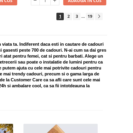
N COS
ADAUGA IN COS
1
2
3
19
...
ata ta. Indiferent daca esti in cautare de cadouri 
i gasesti peste 700 de cadouri. N-ai cum sa dai gres 
 atat pentru femei, cat si pentru barbati. Alege un 
recerii sau poate o instalatie de lumini pentru ca 
te putem ajuta cu cele mai potrivite cadouri pentru 
e mai trendy cadouri, precum si o gama larga de 
 de la Customer Care ca sa afli care sunt cele mai 
h si ambalare cool, ca sa fii intotdeauna la 