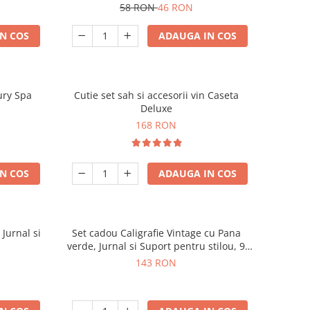
58 RON
46 RON
N COS
ADAUGA IN COS
ury Spa
Cutie set sah si accesorii vin Caseta
Deluxe
168 RON
N COS
ADAUGA IN COS
 Jurnal si
Set cadou Caligrafie Vintage cu Pana
verde, Jurnal si Suport pentru stilou, 9
piese
143 RON