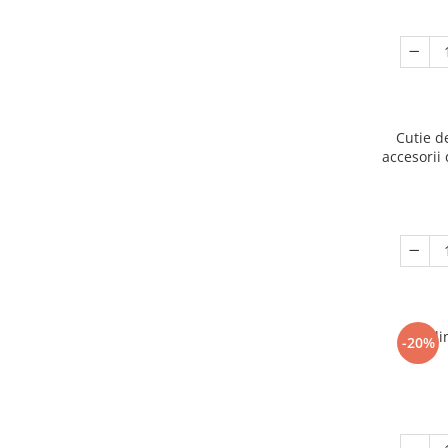
Cutie d
accesorii 
Ogli
-20%