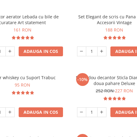
or aerator Lebada cu bile de
Set Elegant de scris cu Pana 
curatare Art statement
Accesorii Vintage
161 RON
188 RON
ADAUGA IN COS
ADAUGA I
r whiskey cu Suport Trabuc
Set cadou decantor Sticla Di
-10%
doua pahare Deluxe
95 RON
252 RON
227 RON
ADAUGA IN COS
ADAUGA I