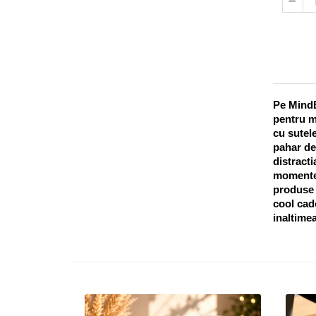
Pe MindB
pentru m
cu sutele
pahar de
distracti
momentel
produse o
cool cado
inaltimea