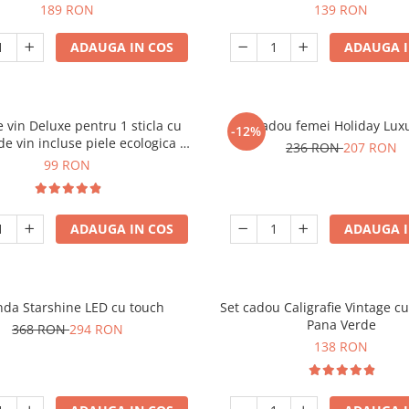
189 RON
139 RON
ADAUGA IN COS
ADAUGA I
e vin Deluxe pentru 1 sticla cu
Set cadou femei Holiday Lux
-12%
de vin incluse piele ecologica de
236 RON
207 RON
crocodil
99 RON
ADAUGA IN COS
ADAUGA I
nda Starshine LED cu touch
Set cadou Caligrafie Vintage cu
Pana Verde
368 RON
294 RON
138 RON