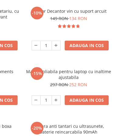
etariu, cu
Aerator Decantor vin cu suport arcuit
-10%
vant
149 RON
134 RON
N COS
ADAUGA IN COS
oments
Masuta pliabila pentru laptop cu inaltime
-15%
ajustabila
297 RON
252 RON
N COS
ADAUGA IN COS
i boxa
Bratara anti tantari cu ultrasunete,
-20%
baterie reincarcabila 90mAh