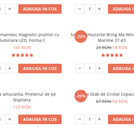
ADAUGA IN COS
ADAUGA I
mantesc magnetic plutitor cu
Sosete Amuzante Bring Me Wine
-20%
iluminare LED, Forma C
Marime 37-43
145 RON
23 RON
18 RON
ADAUGA IN COS
ADAUGA I
 amuzanta, Prietenul de pe
Lampa Glob de Cristal Copacu
-20%
Noptiera
67 RON
54 RON
123 RON
ADAUGA IN COS
ADAUGA I