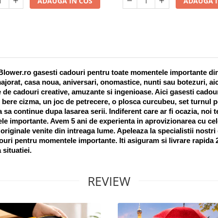
ADAUGA IN COS
ADAUGA I
lower.ro gasesti cadouri pentru toate momentele importante din vi
ajorat, casa noua, aniversari, onomastice, nunti sau botezuri, aic
 de cadouri creative, amuzante si ingenioase. Aici gasesti cadouri
 bere cizma, un joc de petrecere, o plosca curcubeu, set turnul pet
a sa continue dupa lasarea serii. Indiferent care ar fi ocazia, noi 
e importante. Avem 5 ani de experienta in aprovizionarea cu cel
riginale venite din intreaga lume. Apeleaza la specialistii nostri
uri pentru momentele importante. Iti asiguram si livrare rapida 24
 situatiei. 
REVIEW