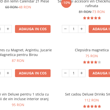
3D din lemn Calendar 21 Piese
Set sah si accesorii vin Checkm
-10%
rafinata
60 RON
48 RON
81 RON
73 RON
ADAUGA IN COS
ADAUGA I
tres cu Magnet, Argintiu, Jucarie
Clepsidra magnetica
Magnetica pentru Birou
75 RON
87 RON
ADAUGA IN COS
ADAUGA I
e vin Deluxe pentru 1 sticla cu
Set cadou Deluxe Drinks S
ii de vin incluse interior oranj
112 RON
95 RON