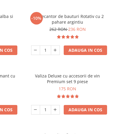
alba si
Set Decantor de bauturi Rotativ cu 2
-10%
pahare argintiu
262 RON
236 RON
N COS
ADAUGA IN COS
amant cu
Valiza Deluxe cu accesorii de vin
Premium set 9 piese
175 RON
N COS
ADAUGA IN COS