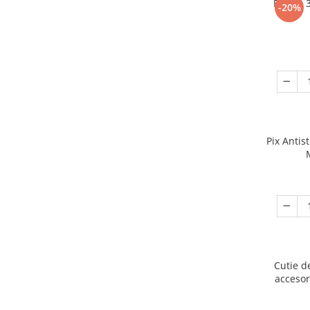
Puzzle 
-20%
Pix Antis
Cutie d
accesor