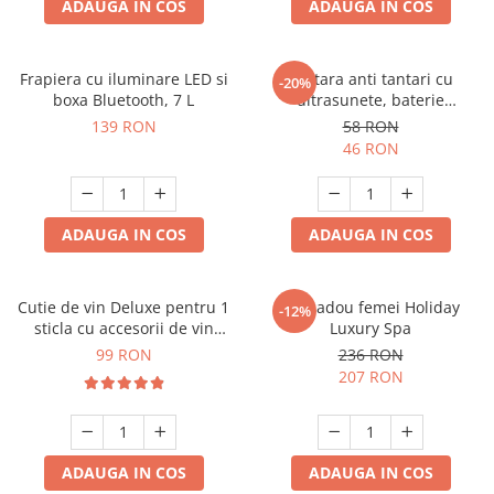
ADAUGA IN COS
ADAUGA IN COS
Frapiera cu iluminare LED si
Bratara anti tantari cu
-20%
boxa Bluetooth, 7 L
ultrasunete, baterie
reincarcabila 90mAh
139 RON
58 RON
46 RON
ADAUGA IN COS
ADAUGA IN COS
Cutie de vin Deluxe pentru 1
Set cadou femei Holiday
-12%
sticla cu accesorii de vin
Luxury Spa
incluse piele ecologica de
99 RON
236 RON
crocodil
207 RON
ADAUGA IN COS
ADAUGA IN COS