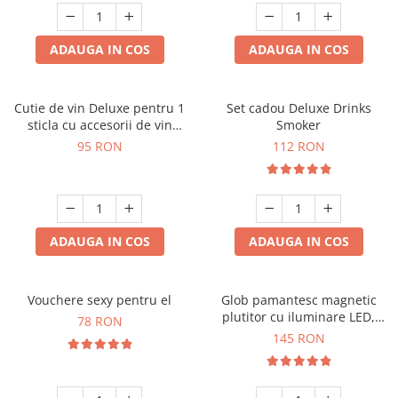
ADAUGA IN COS
ADAUGA IN COS
Cutie de vin Deluxe pentru 1
Set cadou Deluxe Drinks
sticla cu accesorii de vin
Smoker
incluse interior oranj
95 RON
112 RON
ADAUGA IN COS
ADAUGA IN COS
Vouchere sexy pentru el
Glob pamantesc magnetic
plutitor cu iluminare LED,
78 RON
Forma C
145 RON