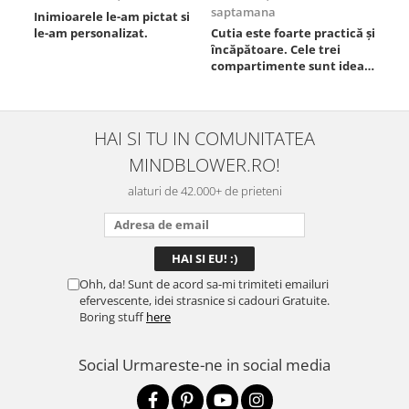
saptamana
Inimioarele le-am pictat si
Umb
le-am personalizat.
Cutia este foarte practică și
poz
încăpătoare. Cele trei
ori
compartimente sunt ideale
chi
pentru a separa
Mat
alimentele, iar închiderea
se 
este sigură, fără scurgeri. O
dim
folosesc aproape zilnic la
pot
HAI SI TU IN COMUNITATEA
serviciu și sunt foarte
mul
MINDBLOWER.RO!
mulțumită.
rec
ceva
alaturi de 42.000+ de prieteni
Ohh, da! Sunt de acord sa-mi trimiteti emailuri
efervescente, idei strasnice si cadouri Gratuite.
Boring stuff
here
Social
Urmareste-ne in social media