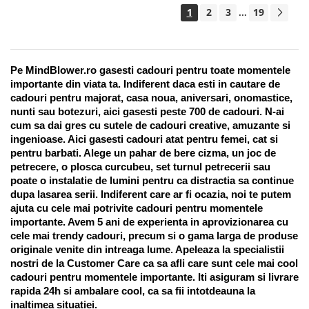
1
2
3
19
...
Pe MindBlower.ro gasesti cadouri pentru toate momentele 
importante din viata ta. Indiferent daca esti in cautare de 
cadouri pentru majorat, casa noua, aniversari, onomastice, 
nunti sau botezuri, aici gasesti peste 700 de cadouri. N-ai 
cum sa dai gres cu sutele de cadouri creative, amuzante si 
ingenioase. Aici gasesti cadouri atat pentru femei, cat si 
pentru barbati. Alege un pahar de bere cizma, un joc de 
petrecere, o plosca curcubeu, set turnul petrecerii sau 
poate o instalatie de lumini pentru ca distractia sa continue 
dupa lasarea serii. Indiferent care ar fi ocazia, noi te putem 
ajuta cu cele mai potrivite cadouri pentru momentele 
importante. Avem 5 ani de experienta in aprovizionarea cu 
cele mai trendy cadouri, precum si o gama larga de produse 
originale venite din intreaga lume. Apeleaza la specialistii 
nostri de la Customer Care ca sa afli care sunt cele mai cool 
cadouri pentru momentele importante. Iti asiguram si livrare 
rapida 24h si ambalare cool, ca sa fii intotdeauna la 
inaltimea situatiei. 