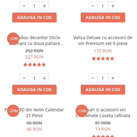
ADAUGA IN COS
ADAUGA IN COS
Set cadou decantor Sticla
Valiza Deluxe cu accesorii de
-10%
Diamant cu doua pahare
vin Premium set 9 piese
Deluxe
252 RON
175 RON
227 RON
ADAUGA IN COS
ADAUGA IN COS
Puzzle 3D din lemn Calendar
Set sah si accesorii vin
-20%
-10%
21 Piese
Checkmate Caseta rafinata
60 RON
81 RON
48 RON
73 RON