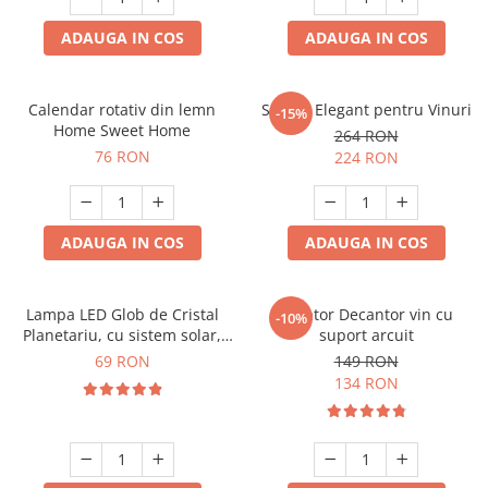
ADAUGA IN COS
ADAUGA IN COS
Calendar rotativ din lemn
Suport Elegant pentru Vinuri
-15%
Home Sweet Home
264 RON
76 RON
224 RON
ADAUGA IN COS
ADAUGA IN COS
Lampa LED Glob de Cristal
Aerator Decantor vin cu
-10%
Planetariu, cu sistem solar,
suport arcuit
cadou captivant
69 RON
149 RON
134 RON