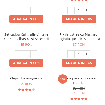
ADAUGA IN COS
ADAUGA IN COS
Set cadou Caligrafie Vintage
Pix Antistres cu Magnet,
cu Pana albastra si Accesorii
Argintiu, Jucarie Magnetica
pentru Birou
85 RON
87 RON
ADAUGA IN COS
ADAUGA IN COS
Clepsidra magnetica
Ceas de perete florescent
-10%
Licurici
75 RON
88 RON
79 RON