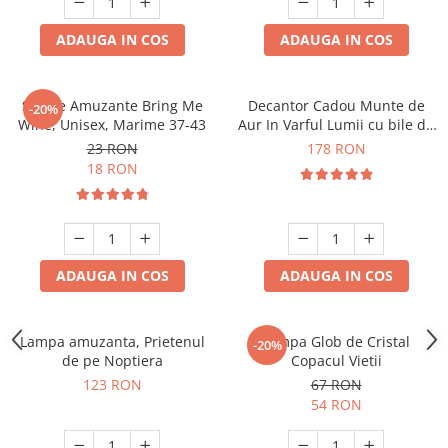
ADAUGA IN COS
ADAUGA IN COS
Sosete Amuzante Bring Me
Decantor Cadou Munte de
-20%
Wine, Unisex, Marime 37-43
Aur In Varful Lumii cu bile de
curatare
23 RON
178 RON
18 RON
ADAUGA IN COS
ADAUGA IN COS
Lampa amuzanta, Prietenul
Lampa Glob de Cristal
-20%
de pe Noptiera
Copacul Vietii
123 RON
67 RON
54 RON