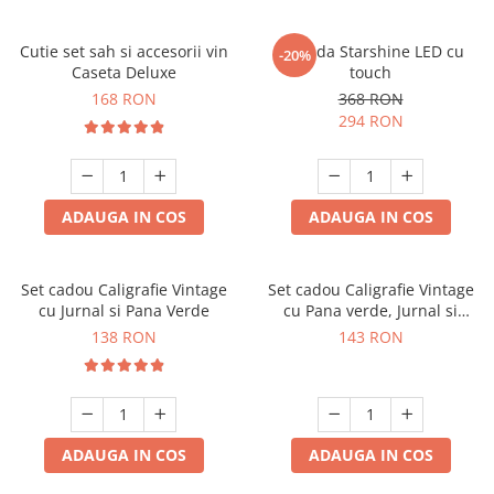
Cutie set sah si accesorii vin
Oglinda Starshine LED cu
-20%
Caseta Deluxe
touch
168 RON
368 RON
294 RON
ADAUGA IN COS
ADAUGA IN COS
Set cadou Caligrafie Vintage
Set cadou Caligrafie Vintage
cu Jurnal si Pana Verde
cu Pana verde, Jurnal si
Suport pentru stilou, 9 piese
138 RON
143 RON
ADAUGA IN COS
ADAUGA IN COS