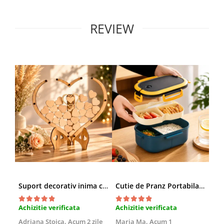
REVIEW
Suport decorativ inima cu mesaje, Cadou cu suflet
Cutie de Pranz Portabila cu Compartimente
Achizitie verificata
Achizitie verificata
Ach
Adriana Stoica,
Acum 2 zile
Maria Ma,
Acum 1
Sof