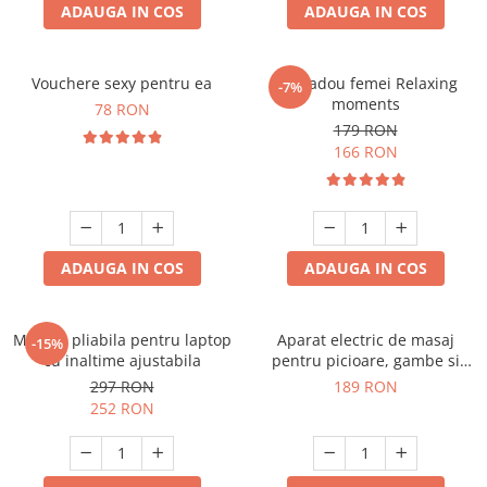
ADAUGA IN COS
ADAUGA IN COS
Vouchere sexy pentru ea
Set cadou femei Relaxing
-7%
moments
78 RON
179 RON
166 RON
ADAUGA IN COS
ADAUGA IN COS
Masuta pliabila pentru laptop
Aparat electric de masaj
-15%
cu inaltime ajustabila
pentru picioare, gambe si
brate
297 RON
189 RON
252 RON