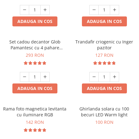
Cadouri Sfantul Andrei
Cadouri Fete
Cani si Termosuri
Cadouri Sfantul Alexandru
Pentru Copilul din tine
Jocuri si Puzzle
Cadouri Sfanta Ana
ADAUGA IN COS
ADAUGA IN COS
Cadouri Haioase
Produse pentru Calatorie
Cadouri Constantin si Elena
Cadouri de Casa Noua
Seturi de caligrafie
Cadouri Sfanta Maria
Cadouri Majorat
Set cadou decantor Glob
Trandafir criogenic cu Inger
Pamantesc cu 4 pahare
pazitor
Cadouri Sfintii Mihail si Gavriil
Cadouri pentru Nasi
Deluxe
293 RON
127 RON
Cadouri pentru Bunici
Cadouri pentru Prieteni
Cadouri pentru Sefi
ADAUGA IN COS
ADAUGA IN COS
Cel ce are tot
Cadouri Nunta si Cununie civila
Rama foto magnetica levitanta
Ghirlanda solara cu 100
cu iluminare RGB
becuri LED Warm light
142 RON
100 RON