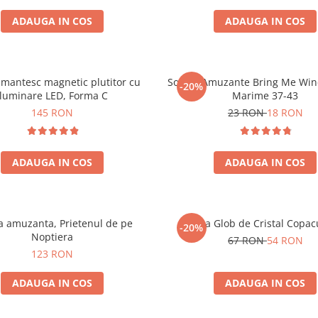
ADAUGA IN COS
ADAUGA IN COS
mantesc magnetic plutitor cu
Sosete Amuzante Bring Me Wine
-20%
iluminare LED, Forma C
Marime 37-43
145 RON
23 RON
18 RON
ADAUGA IN COS
ADAUGA IN COS
 amuzanta, Prietenul de pe
Lampa Glob de Cristal Copacu
-20%
Noptiera
67 RON
54 RON
123 RON
ADAUGA IN COS
ADAUGA IN COS