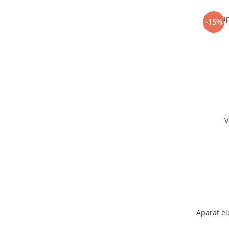
Sup
-15%
V
Aparat el