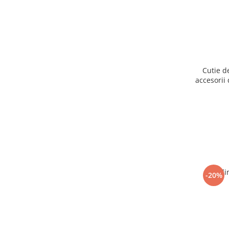
Cutie d
accesorii 
Ogli
-20%