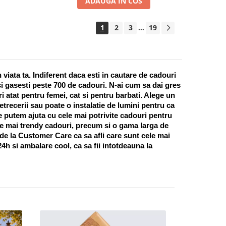
ADAUGA IN COS
1
2
3
19
...
ata ta. Indiferent daca esti in cautare de cadouri 
i gasesti peste 700 de cadouri. N-ai cum sa dai gres 
 atat pentru femei, cat si pentru barbati. Alege un 
recerii sau poate o instalatie de lumini pentru ca 
te putem ajuta cu cele mai potrivite cadouri pentru 
e mai trendy cadouri, precum si o gama larga de 
 de la Customer Care ca sa afli care sunt cele mai 
h si ambalare cool, ca sa fii intotdeauna la 