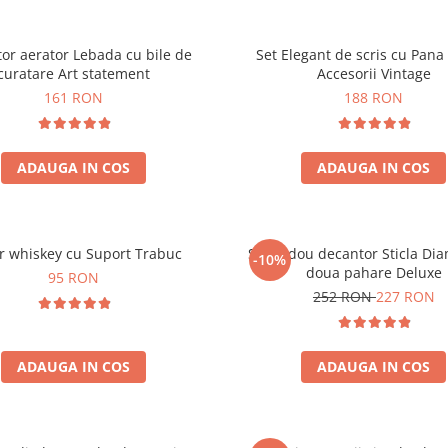
or aerator Lebada cu bile de
Set Elegant de scris cu Pana 
curatare Art statement
Accesorii Vintage
161 RON
188 RON
ADAUGA IN COS
ADAUGA IN COS
r whiskey cu Suport Trabuc
Set cadou decantor Sticla Di
-10%
doua pahare Deluxe
95 RON
252 RON
227 RON
ADAUGA IN COS
ADAUGA IN COS