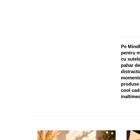
Pe MindB
pentru m
cu sutele
pahar de
distracti
momentel
produse o
cool cado
inaltimea