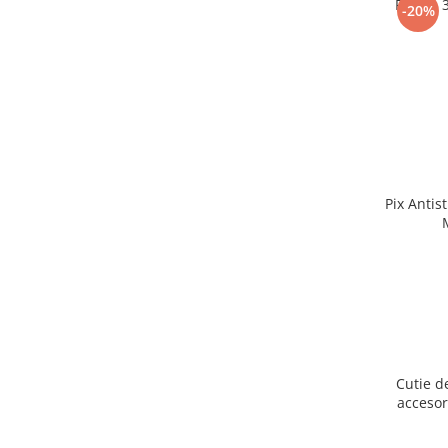
Puzzle 
-20%
Pix Antis
Cutie d
accesor