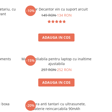
etariu, cu
Aerator Decantor vin cu suport arcuit
-10%
vant
149 RON
134 RON
ADAUGA IN COS
oments
Masuta pliabila pentru laptop cu inaltime
-15%
ajustabila
297 RON
252 RON
ADAUGA IN COS
i boxa
Bratara anti tantari cu ultrasunete,
-20%
baterie reincarcabila 90mAh