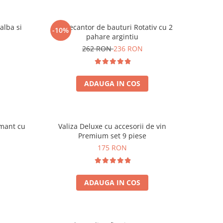
alba si
Set Decantor de bauturi Rotativ cu 2
-10%
pahare argintiu
262 RON
236 RON
ADAUGA IN COS
amant cu
Valiza Deluxe cu accesorii de vin
Premium set 9 piese
175 RON
ADAUGA IN COS