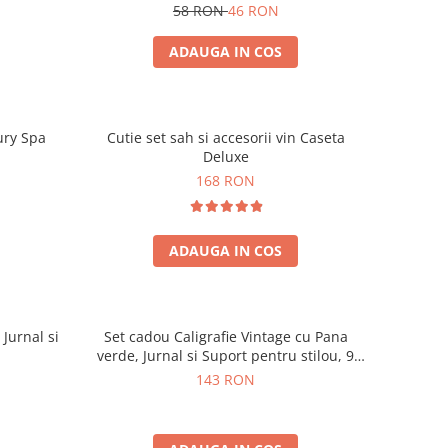
58 RON
46 RON
ADAUGA IN COS
ury Spa
Cutie set sah si accesorii vin Caseta
Deluxe
168 RON
ADAUGA IN COS
 Jurnal si
Set cadou Caligrafie Vintage cu Pana
verde, Jurnal si Suport pentru stilou, 9
piese
143 RON