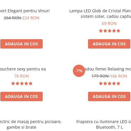
ort Elegant pentru Vinuri
Lampa LED Glob de Cristal Plan
sistem solar, cadou capti
264 RON
224 RON
69 RON
ADAUGA IN COS
ADAUGA IN COS
ouchere sexy pentru ea
Set cadou femei Relaxing m
-7%
78 RON
179 RON
166 RON
ADAUGA IN COS
ADAUGA IN COS
ectric de masaj pentru picioare,
Frapiera cu iluminare LED s
gambe si brate
Bluetooth, 7 L