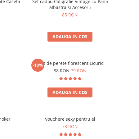
ate Caseta
Set cadou Caligrafie Vintage cu Pana
albastra si Accesorii
85 RON
ADAUGA IN COS
Ceas de perete florescent Licurici
-10%
88 RON
79 RON
ADAUGA IN COS
moker
Vouchere sexy pentru el
78 RON