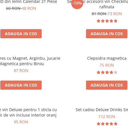
3D din lemn Calendar 21 Piese
Set sah si accesorii vin Checkm
-10%
rafinata
60 RON
48 RON
81 RON
73 RON
ADAUGA IN COS
ADAUGA IN COS
tres cu Magnet, Argintiu, Jucarie
Clepsidra magnetica
Magnetica pentru Birou
75 RON
87 RON
ADAUGA IN COS
ADAUGA IN COS
e vin Deluxe pentru 1 sticla cu
Set cadou Deluxe Drinks S
ii de vin incluse interior oranj
112 RON
95 RON