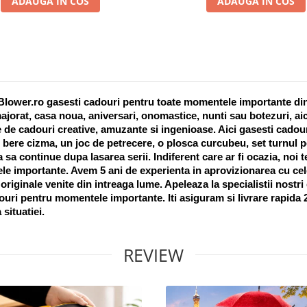
ADAUGA IN COS
ADAUGA IN COS
lower.ro gasesti cadouri pentru toate momentele importante din vi
ajorat, casa noua, aniversari, onomastice, nunti sau botezuri, aic
 de cadouri creative, amuzante si ingenioase. Aici gasesti cadouri
 bere cizma, un joc de petrecere, o plosca curcubeu, set turnul pet
a sa continue dupa lasarea serii. Indiferent care ar fi ocazia, noi 
e importante. Avem 5 ani de experienta in aprovizionarea cu cel
riginale venite din intreaga lume. Apeleaza la specialistii nostri
uri pentru momentele importante. Iti asiguram si livrare rapida 24
 situatiei. 
REVIEW