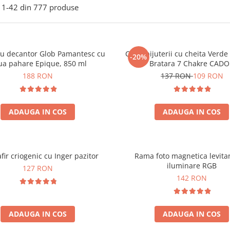
1-
42
din
777
produse
ou decantor Glob Pamantesc cu
Cutie bijuterii cu cheita Verd
-20%
ua pahare Epique, 850 ml
Bratara 7 Chakre CAD
188 RON
137 RON
109 RON
ADAUGA IN COS
ADAUGA IN COS
fir criogenic cu Inger pazitor
Rama foto magnetica levita
iluminare RGB
127 RON
142 RON
ADAUGA IN COS
ADAUGA IN COS