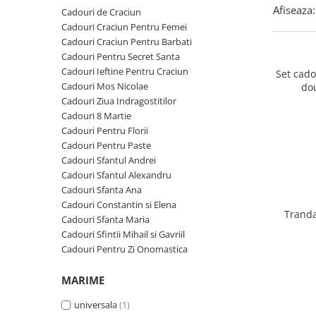
Cadouri Zodia Pesti
Cadouri Sfantul Andrei
Cadouri Fete
Afiseaza:
Cadouri de Craciun
Cani si Termosuri
Cadouri Sfantul Alexandru
Pentru Copilul din tine
Cadouri Craciun Pentru Femei
Jocuri si Puzzle
Cadouri Craciun Pentru Barbati
Cadouri Sfanta Ana
Cadouri Haioase
Cadouri Pentru Secret Santa
Produse pentru Calatorie
Cadouri Constantin si Elena
Cadouri de Casa Noua
Cadouri Ieftine Pentru Craciun
Set cad
Seturi de caligrafie
Cadouri Mos Nicolae
do
Cadouri Sfanta Maria
Cadouri Majorat
Cadouri Ziua Indragostitilor
Cadouri Sfintii Mihail si Gavriil
Cadouri pentru Nasi
Cadouri 8 Martie
Cadouri Pentru Florii
Cadouri pentru Bunici
Cadouri Pentru Paste
Cadouri pentru Prieteni
Cadouri Sfantul Andrei
Cadouri Sfantul Alexandru
Cadouri pentru Sefi
Cadouri Sfanta Ana
Cel ce are tot
Cadouri Constantin si Elena
Tranda
Cadouri Sfanta Maria
Cadouri Nunta si Cununie civila
Cadouri Sfintii Mihail si Gavriil
Cadouri Pentru Zi Onomastica
MARIME
universala
(1)