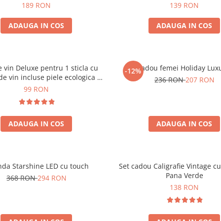
189 RON
139 RON
ADAUGA IN COS
ADAUGA IN COS
e vin Deluxe pentru 1 sticla cu
Set cadou femei Holiday Lux
-12%
de vin incluse piele ecologica de
236 RON
207 RON
crocodil
99 RON
ADAUGA IN COS
ADAUGA IN COS
nda Starshine LED cu touch
Set cadou Caligrafie Vintage cu
Pana Verde
368 RON
294 RON
138 RON