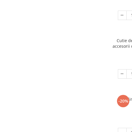
Cutie d
accesorii 
Ogli
-20%