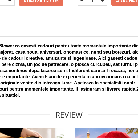
ADAUGA IN COS
ADAUGA I
lower.ro gasesti cadouri pentru toate momentele importante din vi
ajorat, casa noua, aniversari, onomastice, nunti sau botezuri, aic
 de cadouri creative, amuzante si ingenioase. Aici gasesti cadouri
 bere cizma, un joc de petrecere, o plosca curcubeu, set turnul pet
a sa continue dupa lasarea serii. Indiferent care ar fi ocazia, noi 
e importante. Avem 5 ani de experienta in aprovizionarea cu cel
riginale venite din intreaga lume. Apeleaza la specialistii nostri
uri pentru momentele importante. Iti asiguram si livrare rapida 24
 situatiei. 
REVIEW