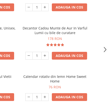
N COS
ADAUGA IN COS
, Unisex,
Decantor Cadou Munte de Aur In Varful
Lumii cu bile de curatare
178 RON
N COS
ADAUGA IN COS
l Vietii
Calendar rotativ din lemn Home Sweet
Home
76 RON
N COS
ADAUGA IN COS