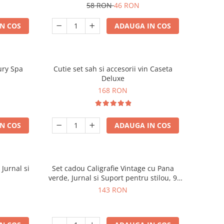
58 RON
46 RON
N COS
ADAUGA IN COS
ury Spa
Cutie set sah si accesorii vin Caseta
Deluxe
168 RON
N COS
ADAUGA IN COS
 Jurnal si
Set cadou Caligrafie Vintage cu Pana
verde, Jurnal si Suport pentru stilou, 9
piese
143 RON