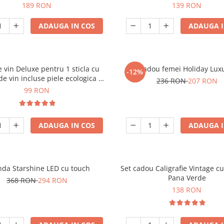
189 RON
139 RON
ADAUGA IN COS
ADAUGA I
e vin Deluxe pentru 1 sticla cu
Set cadou femei Holiday Lux
-12%
de vin incluse piele ecologica de
236 RON
207 RON
crocodil
99 RON
ADAUGA IN COS
ADAUGA I
nda Starshine LED cu touch
Set cadou Caligrafie Vintage cu
Pana Verde
368 RON
294 RON
138 RON