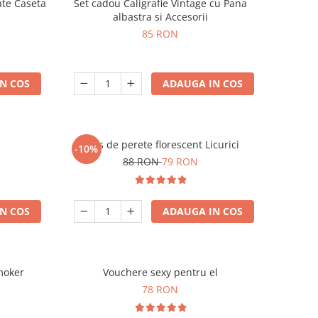
ate Caseta
Set cadou Caligrafie Vintage cu Pana
albastra si Accesorii
85 RON
N COS
ADAUGA IN COS
Ceas de perete florescent Licurici
-10%
88 RON
79 RON
N COS
ADAUGA IN COS
moker
Vouchere sexy pentru el
78 RON