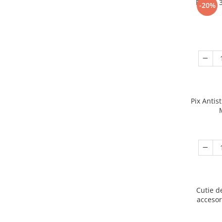
Puzzle 
-20%
Pix Antis
Cutie d
accesor