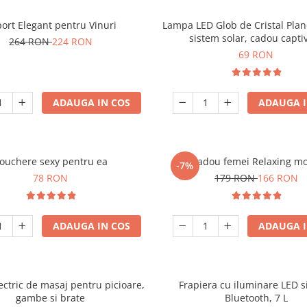
ort Elegant pentru Vinuri
Lampa LED Glob de Cristal Plan
sistem solar, cadou capti
264 RON
224 RON
69 RON
ADAUGA IN COS
ADAUGA I
ouchere sexy pentru ea
Set cadou femei Relaxing m
-7%
78 RON
179 RON
166 RON
ADAUGA IN COS
ADAUGA I
ectric de masaj pentru picioare,
Frapiera cu iluminare LED s
gambe si brate
Bluetooth, 7 L