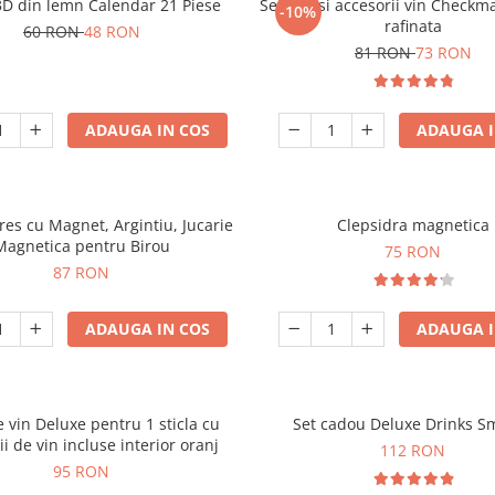
3D din lemn Calendar 21 Piese
Set sah si accesorii vin Checkm
-10%
rafinata
60 RON
48 RON
81 RON
73 RON
ADAUGA IN COS
ADAUGA I
tres cu Magnet, Argintiu, Jucarie
Clepsidra magnetica
Magnetica pentru Birou
75 RON
87 RON
ADAUGA IN COS
ADAUGA I
e vin Deluxe pentru 1 sticla cu
Set cadou Deluxe Drinks S
ii de vin incluse interior oranj
112 RON
95 RON