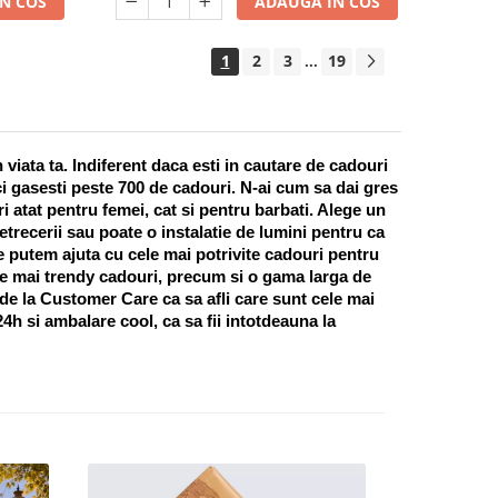
N COS
ADAUGA IN COS
1
2
3
19
...
ata ta. Indiferent daca esti in cautare de cadouri 
i gasesti peste 700 de cadouri. N-ai cum sa dai gres 
 atat pentru femei, cat si pentru barbati. Alege un 
recerii sau poate o instalatie de lumini pentru ca 
te putem ajuta cu cele mai potrivite cadouri pentru 
e mai trendy cadouri, precum si o gama larga de 
 de la Customer Care ca sa afli care sunt cele mai 
h si ambalare cool, ca sa fii intotdeauna la 