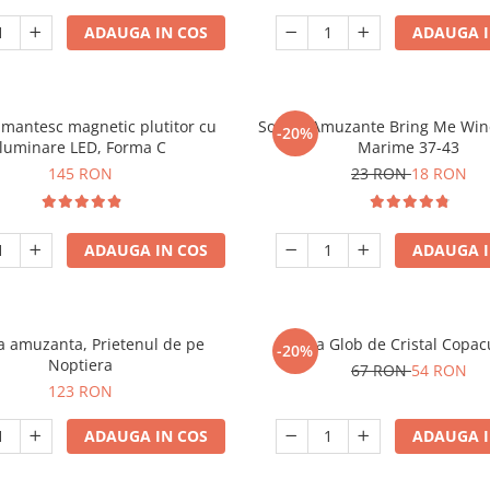
ADAUGA IN COS
ADAUGA I
mantesc magnetic plutitor cu
Sosete Amuzante Bring Me Wine
-20%
iluminare LED, Forma C
Marime 37-43
145 RON
23 RON
18 RON
ADAUGA IN COS
ADAUGA I
 amuzanta, Prietenul de pe
Lampa Glob de Cristal Copacu
-20%
Noptiera
67 RON
54 RON
123 RON
ADAUGA IN COS
ADAUGA I