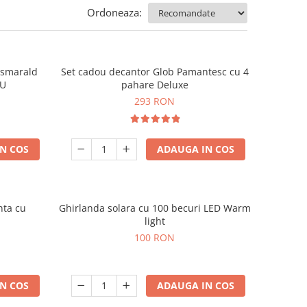
Ordoneaza:
e smarald
Set cadou decantor Glob Pamantesc cu 4
OU
pahare Deluxe
293 RON
N COS
ADAUGA IN COS
nta cu
Ghirlanda solara cu 100 becuri LED Warm
light
100 RON
N COS
ADAUGA IN COS