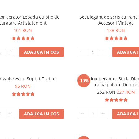
or aerator Lebada cu bile de
Set Elegant de scris cu Pana 
curatare Art statement
Accesorii Vintage
161 RON
188 RON
ADAUGA IN COS
ADAUGA I
r whiskey cu Suport Trabuc
Set cadou decantor Sticla Di
-10%
doua pahare Deluxe
95 RON
252 RON
227 RON
ADAUGA IN COS
ADAUGA I