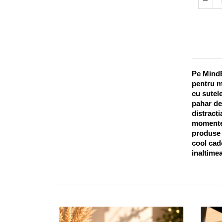
Pe MindB
pentru m
cu sutele
pahar de
distracti
momentel
produse o
cool cado
inaltimea