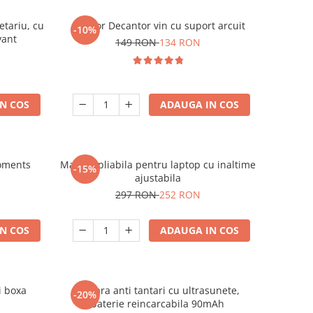
etariu, cu
Aerator Decantor vin cu suport arcuit
-10%
vant
149 RON
134 RON
N COS
ADAUGA IN COS
oments
Masuta pliabila pentru laptop cu inaltime
-15%
ajustabila
297 RON
252 RON
N COS
ADAUGA IN COS
i boxa
Bratara anti tantari cu ultrasunete,
-20%
baterie reincarcabila 90mAh