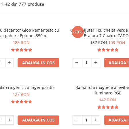
1-
42
din
777
produse
ou decantor Glob Pamantesc cu
Cutie bijuterii cu cheita Verd
-20%
ua pahare Epique, 850 ml
Bratara 7 Chakre CAD
188 RON
137 RON
109 RON
ADAUGA IN COS
ADAUGA I
fir criogenic cu Inger pazitor
Rama foto magnetica levita
iluminare RGB
127 RON
142 RON
ADAUGA IN COS
ADAUGA I