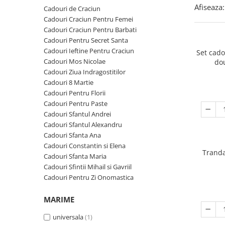
Cadouri Zodia Pesti
Cadouri Sfantul Andrei
Cadouri Fete
Afiseaza:
Cadouri de Craciun
Cani si Termosuri
Cadouri Sfantul Alexandru
Pentru Copilul din tine
Cadouri Craciun Pentru Femei
Jocuri si Puzzle
Cadouri Craciun Pentru Barbati
Cadouri Sfanta Ana
Cadouri Haioase
Cadouri Pentru Secret Santa
Produse pentru Calatorie
Cadouri Constantin si Elena
Cadouri de Casa Noua
Cadouri Ieftine Pentru Craciun
Set cad
Seturi de caligrafie
Cadouri Mos Nicolae
do
Cadouri Sfanta Maria
Cadouri Majorat
Cadouri Ziua Indragostitilor
Cadouri Sfintii Mihail si Gavriil
Cadouri pentru Nasi
Cadouri 8 Martie
Cadouri Pentru Florii
Cadouri pentru Bunici
Cadouri Pentru Paste
Cadouri pentru Prieteni
Cadouri Sfantul Andrei
Cadouri Sfantul Alexandru
Cadouri pentru Sefi
Cadouri Sfanta Ana
Cel ce are tot
Cadouri Constantin si Elena
Tranda
Cadouri Sfanta Maria
Cadouri Nunta si Cununie civila
Cadouri Sfintii Mihail si Gavriil
Cadouri Pentru Zi Onomastica
MARIME
universala
(1)