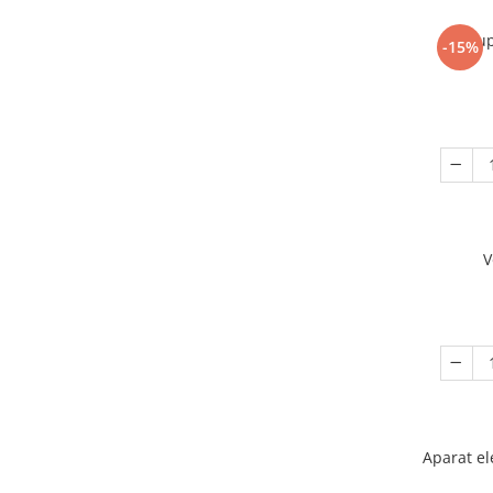
Sup
-15%
V
Aparat el