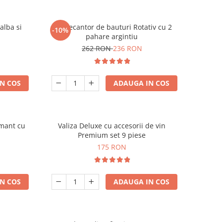
alba si
Set Decantor de bauturi Rotativ cu 2
-10%
pahare argintiu
262 RON
236 RON
N COS
ADAUGA IN COS
amant cu
Valiza Deluxe cu accesorii de vin
Premium set 9 piese
175 RON
N COS
ADAUGA IN COS